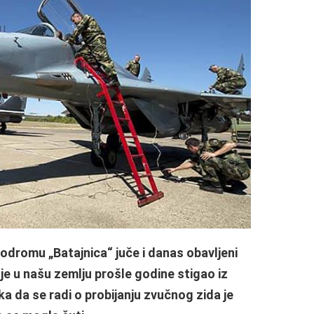
rodromu „Batajnica“ juče i danas obavljeni
i je u našu zemlju prošle godine stigao iz
ka da se radi o probijanju zvučnog zida je