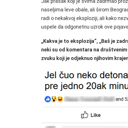
Jak prasak koji je svima zadrmao pro
naseljima leve obale, ali širom Beogra
radi o nekakvoj eksploziji, ali kako ne
uspele da odgonetnu uzrok ove pojave
„Kakva je to eksplozija“, „Baš je zad
neki su od komentara na društvenim 
zvuku koji je odjeknuo njihovim kraje