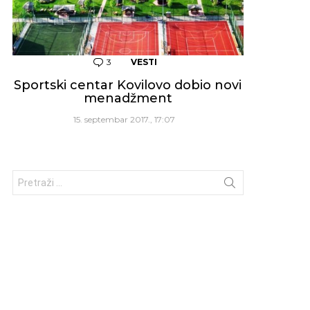
3
Komentara
VESTI
Sportski centar Kovilovo dobio novi
menadžment
15. septembar 2017., 17:07
Traži: