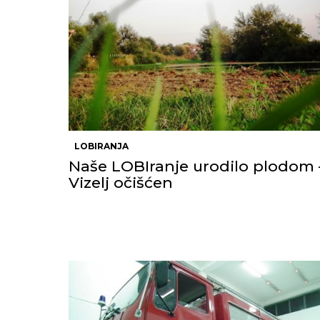
LOBIRANJA
Naše LOBIranje urodilo plodom 
Vizelj očišćen