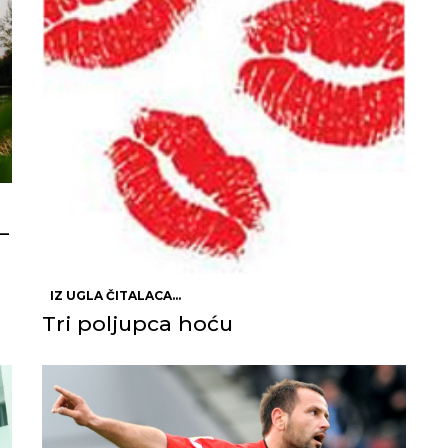
–
IZ UGLA ČITALACA...
Tri poljupca hoću