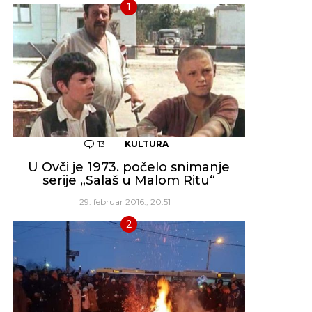
13
Komentara
KULTURA
U Ovči je 1973. počelo snimanje
serije „Salaš u Malom Ritu“
29. februar 2016., 20:51