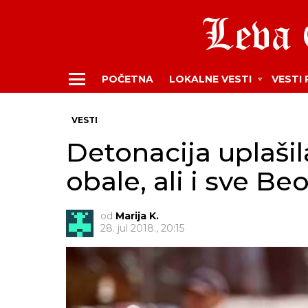
POČETNA
LOKALNE VESTI
VESTI
Menu
VESTI
Detonacija uplaši
obale, ali i sve B
od
Marija K.
28. jul 2018., 20:15