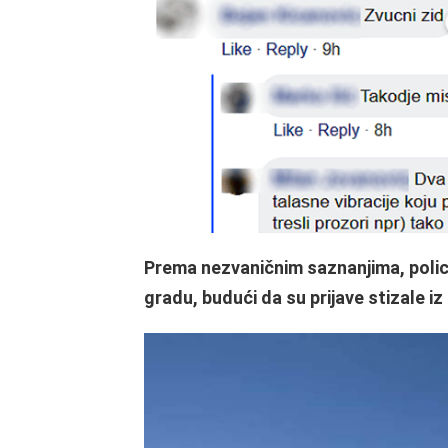
Prema nezvaničnim saznanjima, policija
gradu, budući da su prijave stizale 