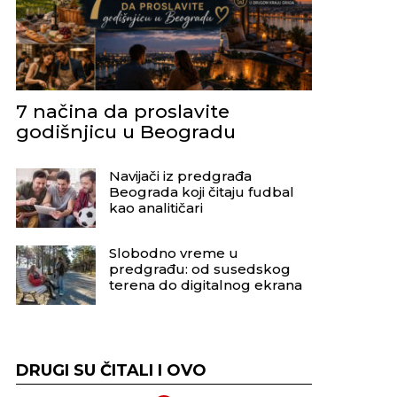
7 načina da proslavite
godišnjicu u Beogradu
Navijači iz predgrađa
Beograda koji čitaju fudbal
kao analitičari
Slobodno vreme u
predgrađu: od susedskog
terena do digitalnog ekrana
DRUGI SU ČITALI I OVO