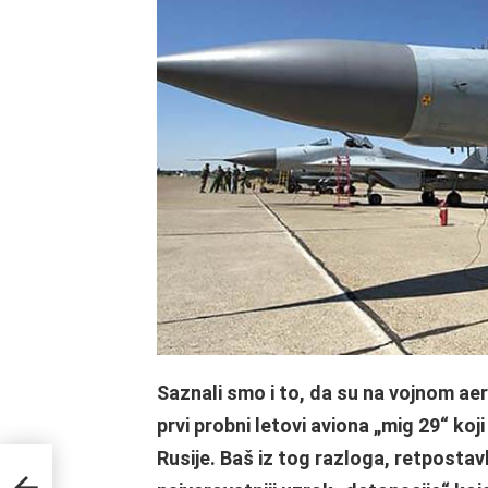
Saznali smo i to, da su na vojnom ae
prvi probni letovi aviona „mig 29“ koj
Rusije. Baš iz tog razloga, retpostav
dla