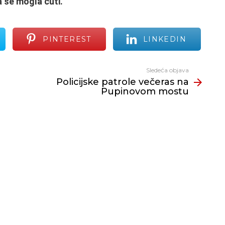
a se mogla čuti.
PINTEREST
LINKEDIN
Sledeća objava
Policijske patrole večeras na
Pupinovom mostu