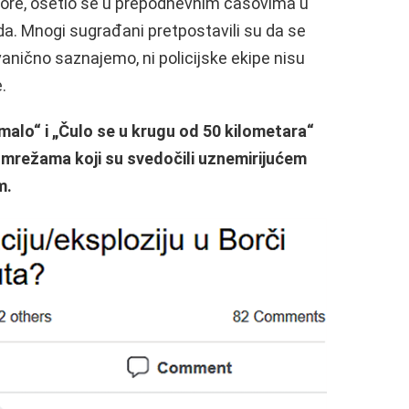
zore, osetio se u prepodnevnim časovima u
da. Mnogi sugrađani pretpostavili su da se
zvanično saznajemo, ni policijske ekipe nisu
.
rmalo“ i „Čulo se u krugu od 50 kilometara“
mrežama koji su svedočili uznemirijućem
m.