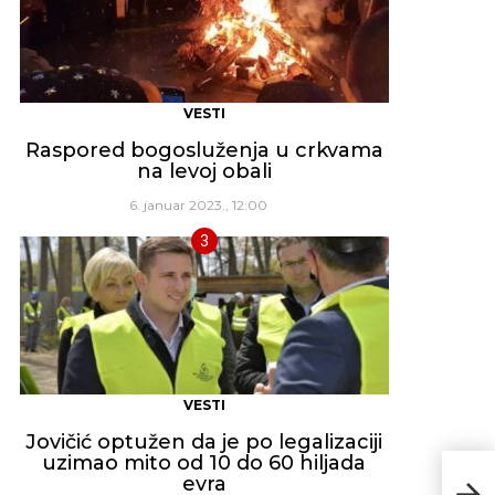
VESTI
Raspored bogosluženja u crkvama
na levoj obali
6. januar 2023., 12:00
VESTI
Jovičić optužen da je po legalizaciji
uzimao mito od 10 do 60 hiljada
Poli
evra