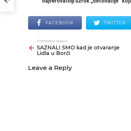
najverovatniji uzrok „detonacije“ koj
FACEBOOK
TWITTER
Prethodna objava
Vidi
SAZNALI SMO kad je otvaranje
još
Lidla u Borči
Leave a Reply