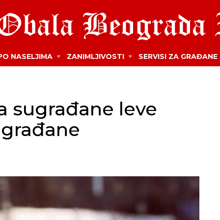
 PO NASELJIMA
ZANIMLJIVOSTI
SERVISI ZA GRAĐANE
la sugrađane leve
eograđane