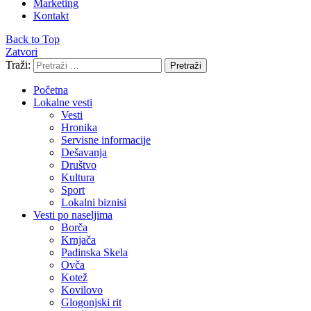
Marketing
Kontakt
Back to Top
Zatvori
Traži:
Pretraži
Početna
Lokalne vesti
Vesti
Hronika
Servisne informacije
Dešavanja
Društvo
Kultura
Sport
Lokalni biznisi
Vesti po naseljima
Borča
Krnjača
Padinska Skela
Ovča
Kotež
Kovilovo
Glogonjski rit