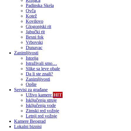
Krnjača
Padinska Skela
Ovča
Kotež
Kovilovo
Glogonjski rit
Jabučki rit
Besni fok
Vrbovski
Dunavac
Zanimljivosti
Istorija
Istraživali smo…
Slike sa leve obale
Da li ste znali?
Zanimljivosti
Opšte
Servisi za građane
Uživo kamere
HIT
Isključenja struje
Isključenja vode
Zimski red vožnje
Letnji red vožnje
Kamere Beograd
Lokalni biznisi