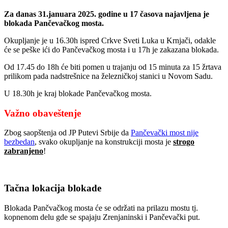
Za danas 31.januara 2025. godine u 17 časova najavljena je
blokada Pančevačkog mosta.
Okupljanje je u 16.30h ispred Crkve Sveti Luka u Krnjači, odakle
će se peške ići do Pančevačkog mosta i u 17h je zakazana blokada.
Od 17.45 do 18h će biti pomen u trajanju od 15 minuta za 15 žrtava
prilikom pada nadstrešnice na železničkoj stanici u Novom Sadu.
U 18.30h je kraj blokade Pančevačkog mosta.
Važno obaveštenje
Zbog saopštenja od JP Putevi Srbije da
Pančevački most nije
bezbedan
, svako okupljanje na konstrukciji mosta je
strogo
zabranjeno
!
Tačna lokacija blokade
Blokada Pančvačkog mosta će se održati na prilazu mostu tj.
kopnenom delu gde se spajaju Zrenjaninski i Pančevački put.