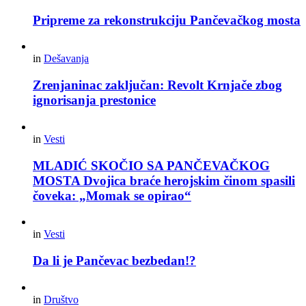
Pripreme za rekonstrukciju Pančevačkog mosta
in
Dešavanja
Zrenjaninac zaključan: Revolt Krnjače zbog
ignorisanja prestonice
in
Vesti
MLADIĆ SKOČIO SA PANČEVAČKOG
MOSTA Dvojica braće herojskim činom spasili
čoveka: „Momak se opirao“
in
Vesti
Da li je Pančevac bezbedan!?
in
Društvo