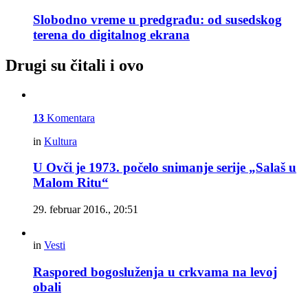
Slobodno vreme u predgrađu: od susedskog
terena do digitalnog ekrana
Drugi su čitali i ovo
13
Komentara
in
Kultura
U Ovči je 1973. počelo snimanje serije „Salaš u
Malom Ritu“
29. februar 2016., 20:51
in
Vesti
Raspored bogosluženja u crkvama na levoj
obali