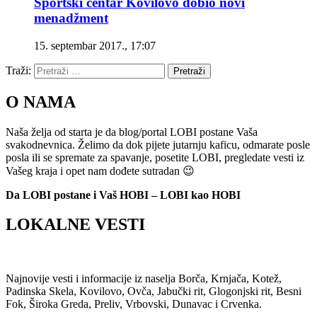
Sportski centar Kovilovo dobio novi
menadžment
15. septembar 2017., 17:07
Traži:
Pretraži
O NAMA
Naša želja od starta je da blog/portal LOBI postane Vaša
svakodnevnica. Želimo da dok pijete jutarnju kaficu, odmarate posle
posla ili se spremate za spavanje, posetite LOBI, pregledate vesti iz
Vašeg kraja i opet nam dođete sutradan 😉
Da LOBI postane i Vaš HOBI – LOBI kao HOBI
LOKALNE VESTI
Najnovije vesti i informacije iz naselja Borča, Krnjača, Kotež,
Padinska Skela, Kovilovo, Ovča, Jabučki rit, Glogonjski rit, Besni
Fok, Široka Greda, Preliv, Vrbovski, Dunavac i Crvenka.