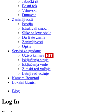
Jabučki rit
Besni fok
Vrbovski
Dunavac
Zanimljivosti
Istorija
Istraživali smo…
Slike sa leve obale
Da li ste znali?
Zanimljivosti
Opšte
Servisi za građane
Uživo kamere
HIT
Isključenja struje
Isključenja vode
Zimski red vožnje
Letnji red vožnje
Kamere Beograd
Lokalni biznisi
Blog
Log In