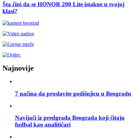
Šta čini da se HONOR 200 Lite istakne u svojoj
klasi?
Najnovije
7 načina da proslavite godišnjicu u Beogradu
Navijači iz predgrađa Beograda koji čitaju
fudbal kao analitičari