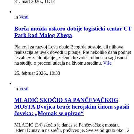
31. mart 2026., 11:12
in
Vesti
Borča možda uskoro dobije logistički centar CT
Park kod Malog Zbega
Planovi za razvoj Leva obale Beogrda postoje, ali njihova
realizacija se uvek dovodi u pitanje. Pre nekoliko dana podnet
je zahtev za dobijanje „zelene dozvole“, odnosno saglasnosti
na studiju o proceni uticaja na životnu sredinu.
Više
25. februar 2026., 10:33
in
Vesti
MLADIĆ SKOČIO SA PANČEVAČKOG
MOSTA Dvojica braće herojskim činom spasili
čoveka: „Momak se opirao“
MLADIĆ (34) skočio je danas sa Pančevačkog mosta u
ledeni Dunav, a na sreću, preživeo je. Sve se odigralo oko 12