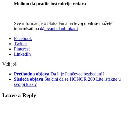
Molimo da pratite instrukcije redara
Sve informacije o blokadama na levoj obali se možete
informisati na
@levaobalaublokadi
Facebook
Twitter
Pinterest
LinkedIn
Vidi još
Prethodna objava
Da li je Pančevac bezbedan!?
Sledeća objava
Šta čini da se HONOR 200 Lite istakne u
svojoj klasi?
Leave a Reply