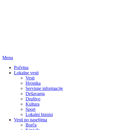
Menu
Početna
Lokalne vesti
Vesti
Hronika
Servisne informacije
Dešavanja
Društvo
Kultura
Sport
Lokalni biznisi
Vesti po naseljima
Borča