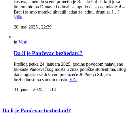
časova, a nemilu scenu primetio je Renato Grbić, koji je sa
bratom bio na Dunavu i odmah se uputio da spase mladića! –
Brat i ja smo momka uhvatili jedan za jednu, drugi za […]
Više
20. maj 2025., 22:29
in
Vesti
Da li je Pančevac bezbedan!?
Prošlog petka 24. januara 2025. godine povodom najavljene
blokade Pančevačkog mosta u znak podrške studentima, istog
dana oglasilo se državno preduzeće JP Putevi Srbije o
bezbednosti na samom mostu.
Više
31. januar 2025., 11:14
Da li je Pančevac bezbedan!?