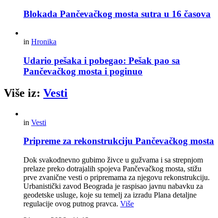
Blokada Pančevačkog mosta sutra u 16 časova
in
Hronika
Udario pešaka i pobegao: Pešak pao sa
Pančevačkog mosta i poginuo
Više iz:
Vesti
in
Vesti
Pripreme za rekonstrukciju Pančevačkog mosta
Dok svakodnevno gubimo živce u gužvama i sa strepnjom
prelaze preko dotrajalih spojeva Pančevačkog mosta, stižu
prve zvanične vesti o pripremama za njegovu rekonstrukciju.
Urbanistički zavod Beograda je raspisao javnu nabavku za
geodetske usluge, koje su temelj za izradu Plana detaljne
regulacije ovog putnog pravca.
Više