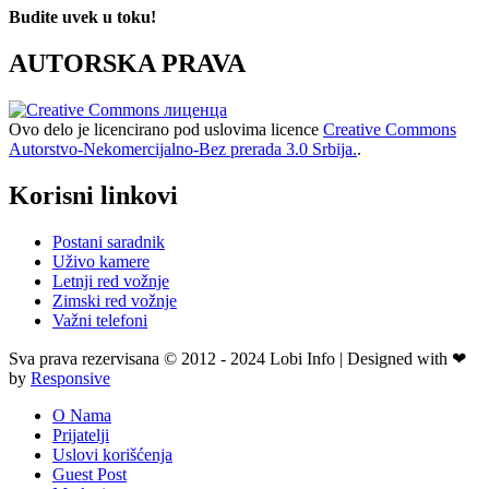
Budite uvek u toku!
AUTORSKA PRAVA
Ovo delo je licencirano pod uslovima licence
Creative Commons
Autorstvo-Nekomercijalno-Bez prerada 3.0 Srbija.
.
Korisni linkovi
Postani saradnik
Uživo kamere
Letnji red vožnje
Zimski red vožnje
Važni telefoni
Sva prava rezervisana © 2012 - 2024 Lobi Info | Designed with ❤
by
Responsive
O Nama
Prijatelji
Uslovi korišćenja
Guest Post