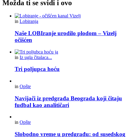
Možda ti se svidi i ovo
in
Lobiranja
Naše LOBIranje urodilo plodom – Vizelj
očišćen
in
Iz ugla čitalaca...
Tri poljupca hoću
in
Opšte
Navijači iz predgrađa Beograda koji čitaju
fudbal kao analitičari
in
Opšte
Slobodno vreme u predgrađu: od susedskog