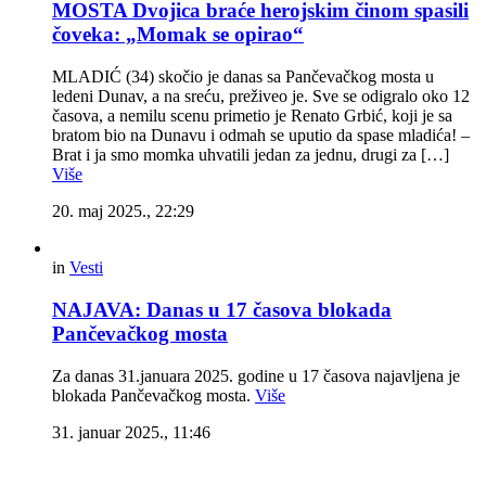
MOSTA Dvojica braće herojskim činom spasili
čoveka: „Momak se opirao“
MLADIĆ (34) skočio je danas sa Pančevačkog mosta u
ledeni Dunav, a na sreću, preživeo je. Sve se odigralo oko 12
časova, a nemilu scenu primetio je Renato Grbić, koji je sa
bratom bio na Dunavu i odmah se uputio da spase mladića! –
Brat i ja smo momka uhvatili jedan za jednu, drugi za […]
Više
20. maj 2025., 22:29
in
Vesti
NAJAVA: Danas u 17 časova blokada
Pančevačkog mosta
Za danas 31.januara 2025. godine u 17 časova najavljena je
blokada Pančevačkog mosta.
Više
31. januar 2025., 11:46