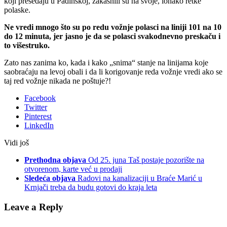
koji presedaju u Padinskoj, zakasnili su na svoje, ionako retke
polaske.
Ne vredi mnogo što su po redu vožnje polasci na liniji 101 na 10
do 12 minuta, jer jasno je da se polasci svakodnevno preskaču i
to višestruko.
Zato nas zanima ko, kada i kako „snima“ stanje na linijama koje
saobraćaju na levoj obali i da li korigovanje reda vožnje vredi ako se
taj red vožnje nikada ne poštuje?!
Facebook
Twitter
Pinterest
LinkedIn
Vidi još
Prethodna objava
Od 25. juna Taš postaje pozorište na
otvorenom, karte već u prodaji
Sledeća objava
Radovi na kanalizaciji u Braće Marić u
Krnjači treba da budu gotovi do kraja leta
Leave a Reply