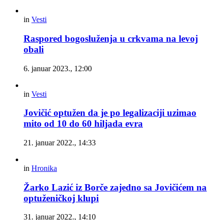
in
Vesti
Raspored bogosluženja u crkvama na levoj
obali
6. januar 2023., 12:00
in
Vesti
Jovičić optužen da je po legalizaciji uzimao
mito od 10 do 60 hiljada evra
21. januar 2022., 14:33
in
Hronika
Žarko Lazić iz Borče zajedno sa Jovičićem na
optuženičkoj klupi
31. januar 2022., 14:10