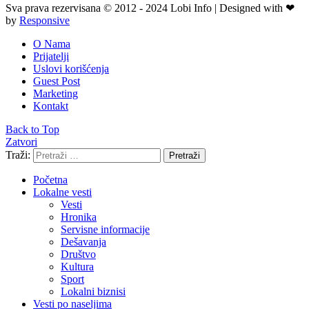
Sva prava rezervisana © 2012 - 2024 Lobi Info | Designed with ❤
by
Responsive
O Nama
Prijatelji
Uslovi korišćenja
Guest Post
Marketing
Kontakt
Back to Top
Zatvori
Traži:
Pretraži
Početna
Lokalne vesti
Vesti
Hronika
Servisne informacije
Dešavanja
Društvo
Kultura
Sport
Lokalni biznisi
Vesti po naseljima