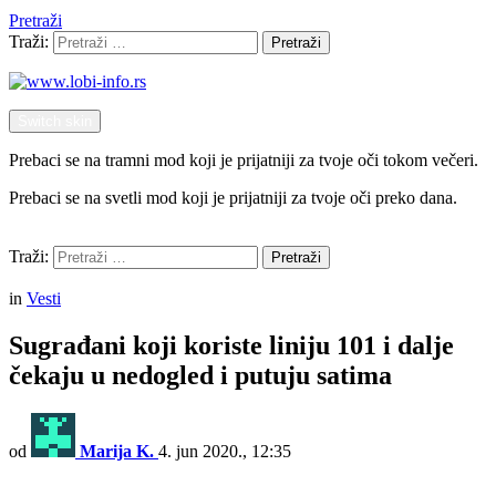
Pretraži
Traži:
Pretraži
Switch skin
Prebaci se na tramni mod koji je prijatniji za tvoje oči tokom večeri.
Prebaci se na svetli mod koji je prijatniji za tvoje oči preko dana.
Pretraži
Traži:
Pretraži
Menu
in
Vesti
Sugrađani koji koriste liniju 101 i dalje
čekaju u nedogled i putuju satima
od
Marija K.
4. jun 2020., 12:35