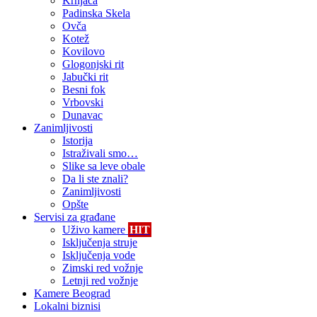
Krnjača
Padinska Skela
Ovča
Kotež
Kovilovo
Glogonjski rit
Jabučki rit
Besni fok
Vrbovski
Dunavac
Zanimljivosti
Istorija
Istraživali smo…
Slike sa leve obale
Da li ste znali?
Zanimljivosti
Opšte
Servisi za građane
Uživo kamere
HIT
Isključenja struje
Isključenja vode
Zimski red vožnje
Letnji red vožnje
Kamere Beograd
Lokalni biznisi