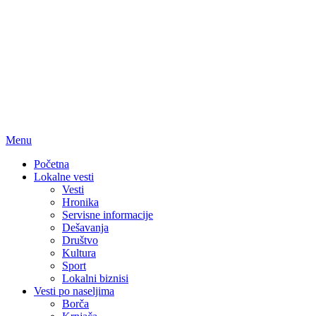
Menu
Početna
Lokalne vesti
Vesti
Hronika
Servisne informacije
Dešavanja
Društvo
Kultura
Sport
Lokalni biznisi
Vesti po naseljima
Borča