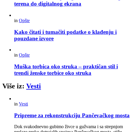
terena do digitalnog ekrana
in
Opšte
Kako čitati i tumačiti podatke o klađenju i
pouzdane izvore
in
Opšte
Muška torbica oko struka – praktičan stil i
trendi ženske torbice oko struka
Više iz:
Vesti
in
Vesti
Pripreme za rekonstrukciju Pančevačkog mosta
Dok svakodnevno gubimo živce u gužvama i sa strepnjom
prelaze preko dotrajalih spojeva Pančevačkog mosta, stižu