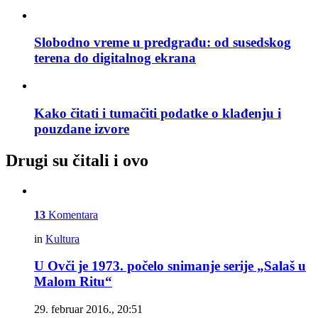
Slobodno vreme u predgrađu: od susedskog
terena do digitalnog ekrana
Kako čitati i tumačiti podatke o klađenju i
pouzdane izvore
Drugi su čitali i ovo
13
Komentara
in
Kultura
U Ovči je 1973. počelo snimanje serije „Salaš u
Malom Ritu“
29. februar 2016., 20:51