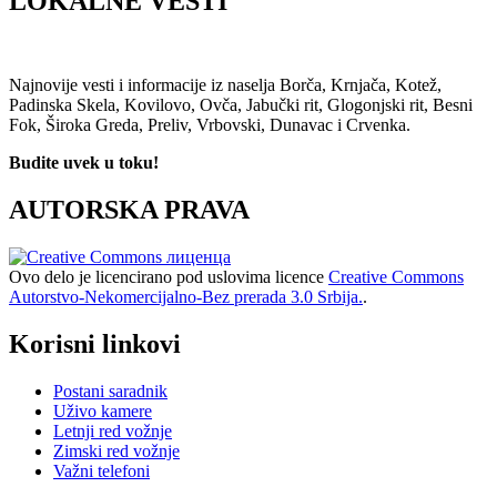
LOKALNE VESTI
Najnovije vesti i informacije iz naselja Borča, Krnjača, Kotež,
Padinska Skela, Kovilovo, Ovča, Jabučki rit, Glogonjski rit, Besni
Fok, Široka Greda, Preliv, Vrbovski, Dunavac i Crvenka.
Budite uvek u toku!
AUTORSKA PRAVA
Ovo delo je licencirano pod uslovima licence
Creative Commons
Autorstvo-Nekomercijalno-Bez prerada 3.0 Srbija.
.
Korisni linkovi
Postani saradnik
Uživo kamere
Letnji red vožnje
Zimski red vožnje
Važni telefoni