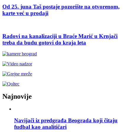
Od 25. juna Taš postaje pozorište na otvorenom,
karte već u prodaji
Radovi na kanalizaciji u Braće Marić u Krnjači
treba da budu gotovi do kraja leta
Najnovije
Navijači iz predgrađa Beograda koji čitaju
fudbal kao analitičari