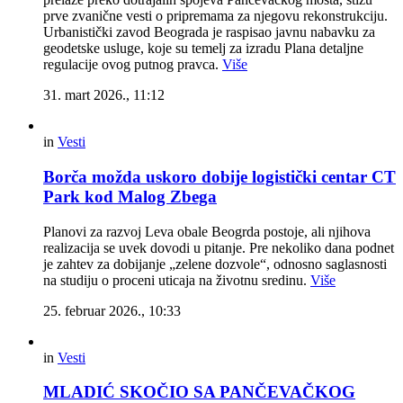
prve zvanične vesti o pripremama za njegovu rekonstrukciju.
Urbanistički zavod Beograda je raspisao javnu nabavku za
geodetske usluge, koje su temelj za izradu Plana detaljne
regulacije ovog putnog pravca.
Više
31. mart 2026., 11:12
in
Vesti
Borča možda uskoro dobije logistički centar CT
Park kod Malog Zbega
Planovi za razvoj Leva obale Beogrda postoje, ali njihova
realizacija se uvek dovodi u pitanje. Pre nekoliko dana podnet
je zahtev za dobijanje „zelene dozvole“, odnosno saglasnosti
na studiju o proceni uticaja na životnu sredinu.
Više
25. februar 2026., 10:33
in
Vesti
MLADIĆ SKOČIO SA PANČEVAČKOG