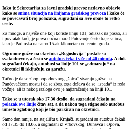
Iako je Sekretarijat za javni gradski prevoz nedavno objavio
kako se
snima situacija na linijama gradskog prevoza
i kako će
se povećavati broj polazaka, sugrađani sa leve obale to retko
osete.
Za mnoge, a najviše one koji koriste liniju 101, odlazak na posao, ali
i povratak kući, je prava noćna mora! Putovanje često traje satima,
iako je Padinska na samo 15-ak kilometara od centra grada.
Ogromne gužve na okretnici „Bogoslovija“ postale su
svakodnevne, a često se
autobus čeka i više od 40 minuta
. A dok
sugrađani čekaju, autobusi sa linije 101 se „odmaraju“ na
okretnici ili isključuju za garažu.
Tačno je da se zbog popodnevnog „špica“ stvaraju gužve na
Pančevačkom mostu i da se zbog toga dešava da se „ispada“ iz reda
vožnje, ali iz nekog razloga ovo je najizraženije na liniji 101.
Tako se u utorak oko 17.30 desilo, da sugrađani čekaju na
polazak ove linije
čitav sat, a da nakon toga stigne solo autobus
umesto zglobnog koji je bio parkiran na okretnici.
Samo dan ranije, na stajalištu u Krnjači, sugrađani su autobus čekali
od 17.35 do 18.06, a sugrađani iz Vrbovskog, Dunavca i Opova,