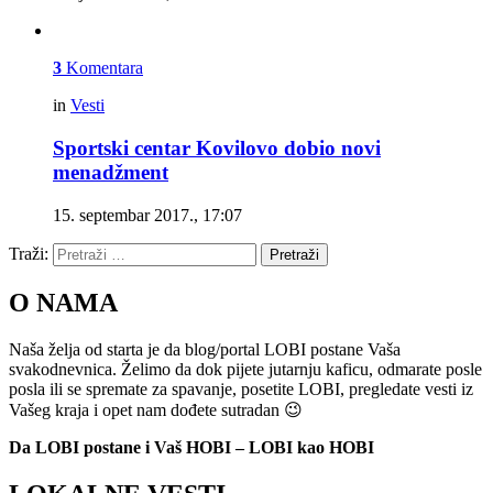
3
Komentara
in
Vesti
Sportski centar Kovilovo dobio novi
menadžment
15. septembar 2017., 17:07
Traži:
Pretraži
O NAMA
Naša želja od starta je da blog/portal LOBI postane Vaša
svakodnevnica. Želimo da dok pijete jutarnju kaficu, odmarate posle
posla ili se spremate za spavanje, posetite LOBI, pregledate vesti iz
Vašeg kraja i opet nam dođete sutradan 😉
Da LOBI postane i Vaš HOBI – LOBI kao HOBI