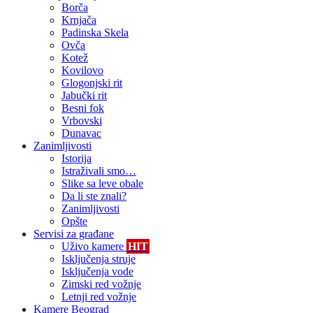
Borča
Krnjača
Padinska Skela
Ovča
Kotež
Kovilovo
Glogonjski rit
Jabučki rit
Besni fok
Vrbovski
Dunavac
Zanimljivosti
Istorija
Istraživali smo…
Slike sa leve obale
Da li ste znali?
Zanimljivosti
Opšte
Servisi za građane
Uživo kamere
HIT
Isključenja struje
Isključenja vode
Zimski red vožnje
Letnji red vožnje
Kamere Beograd