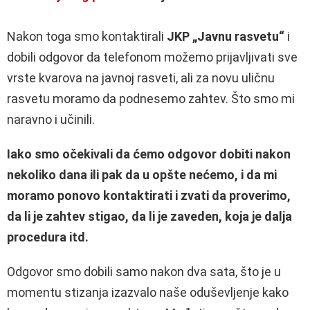
Nakon toga smo kontaktirali
JKP „Javnu rasvetu“
i
dobili odgovor da telefonom možemo prijavljivati sve
vrste kvarova na javnoj rasveti, ali za novu uličnu
rasvetu moramo da podnesemo zahtev. Što smo mi
naravno i učinili.
Iako smo očekivali da ćemo odgovor dobiti nakon
nekoliko dana ili pak da u opšte nećemo, i da mi
moramo ponovo kontaktirati i zvati da proverimo,
da li je zahtev stigao, da li je zaveden, koja je dalja
procedura itd.
Odgovor smo dobili samo nakon dva sata, što je u
momentu stizanja izazvalo naše oduševljenje kako