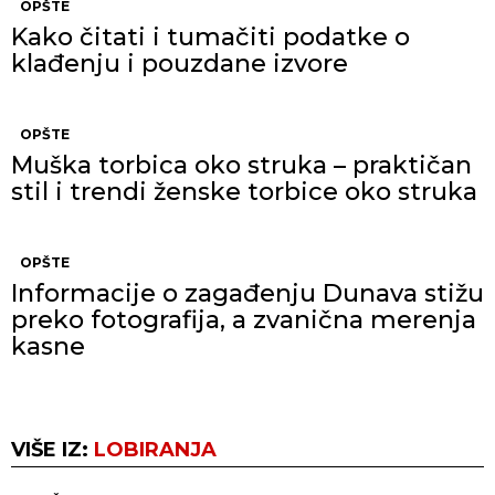
OPŠTE
Kako čitati i tumačiti podatke o
klađenju i pouzdane izvore
OPŠTE
Muška torbica oko struka – praktičan
stil i trendi ženske torbice oko struka
OPŠTE
Informacije o zagađenju Dunava stižu
preko fotografija, a zvanična merenja
kasne
VIŠE IZ:
LOBIRANJA