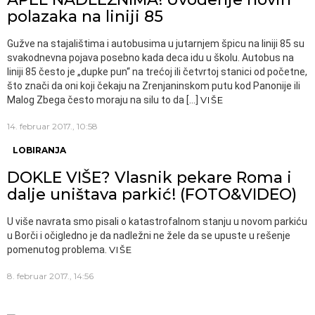
polazaka na liniji 85
Gužve na stajalištima i autobusima u jutarnjem špicu na liniji 85 su
svakodnevna pojava posebno kada deca idu u školu. Autobus na
liniji 85 često je „dupke pun“ na trećoj ili četvrtoj stanici od početne,
što znači da oni koji čekaju na Zrenjaninskom putu kod Panonije ili
Malog Zbega često moraju na silu to da […]
VIŠE
14. februar 2017., 10:58
LOBIRANJA
DOKLE VIŠE? Vlasnik pekare Roma i
dalje uništava parkić! (FOTO&VIDEO)
U više navrata smo pisali o katastrofalnom stanju u novom parkiću
u Borči i očigledno je da nadležni ne žele da se upuste u rešenje
pomenutog problema.
VIŠE
8. februar 2017., 14:56