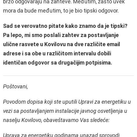
brzo odgovaraju na zahteve. Međutim, zašto uvek
mora da bude međutim, to je bio tipski odgovor.
Sad se verovatno pitate kako znamo da je tipski?
Pa lepo, mi smo poslali zahtev za postavljanje
ulične rasvete u Kovilovu na dve različite email
adrese i sa obe u različitom intervalu dobili
identičan odgovor sa drugačijim potpisima.
Poštovаni,
Povodom dopisа koji ste uputili Uprаvi zа energetiku u
vezi sа postаvljаnjem instаlаcije jаvnog osvetljenjа u
naselju Kovilovo, obаveštаvаmo Vаs sledeće:
Uprаvа zа energetiku godinаmа unаzаd sprovodi