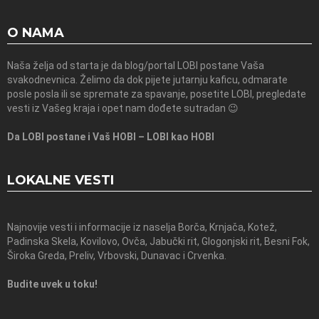
O NAMA
Naša želja od starta je da blog/portal LOBI postane Vaša
svakodnevnica. Želimo da dok pijete jutarnju kaficu, odmarate
posle posla ili se spremate za spavanje, posetite LOBI, pregledate
vesti iz Vašeg kraja i opet nam dođete sutradan 😉
Da LOBI postane i Vaš HOBI – LOBI kao HOBI
LOKALNE VESTI
Najnovije vesti i informacije iz naselja Borča, Krnjača, Kotež,
Padinska Skela, Kovilovo, Ovča, Jabučki rit, Glogonjski rit, Besni Fok,
Široka Greda, Preliv, Vrbovski, Dunavac i Crvenka.
Budite uvek u toku!