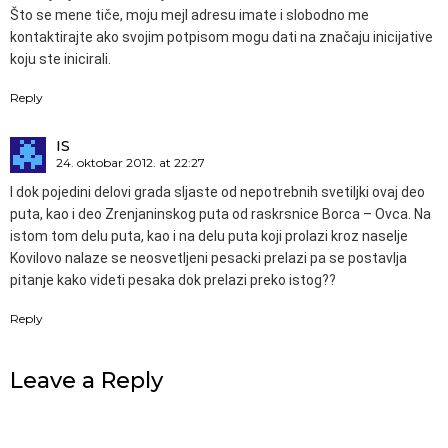
Što se mene tiče, moju mejl adresu imate i slobodno me
kontaktirajte ako svojim potpisom mogu dati na značaju inicijative
koju ste inicirali.
Reply
IS
24. oktobar 2012. at 22:27
I dok pojedini delovi grada sljaste od nepotrebnih svetiljki ovaj deo
puta, kao i deo Zrenjaninskog puta od raskrsnice Borca – Ovca. Na
istom tom delu puta, kao i na delu puta koji prolazi kroz naselje
Kovilovo nalaze se neosvetljeni pesacki prelazi pa se postavlja
pitanje kako videti pesaka dok prelazi preko istog??
Reply
Leave a Reply