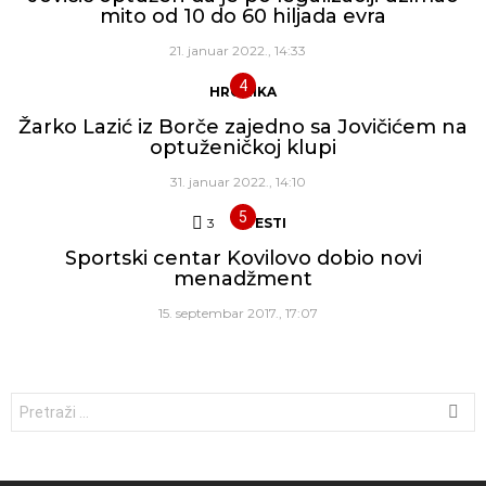
mito od 10 do 60 hiljada evra
21. januar 2022., 14:33
HRONIKA
Žarko Lazić iz Borče zajedno sa Jovičićem na
optuženičkoj klupi
31. januar 2022., 14:10
3
Komentara
VESTI
Sportski centar Kovilovo dobio novi
menadžment
15. septembar 2017., 17:07
Traži: