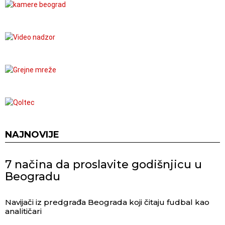
NAJNOVIJE
7 načina da proslavite godišnjicu u
Beogradu
Navijači iz predgrađa Beograda koji čitaju fudbal kao
analitičari