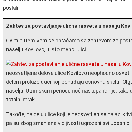
poslali.
Zahtev za postavljanje ulične rasvete u naselju Kov
Ovim putem Vam se obraćamo sa zahtevom za postavl
naselju Kovilovo, u istoimenoj ulici.
neosvetljene delove ulice Kovilovo neophodno osvetli
delom prolaze đaci koji pohađaju osnovnu školu “Olga Pe
naselja. U zimskom periodu noć nastupa ranije, tako 
totalni mrak.
Takođe, na delu ulice koji je neosvetljen se nalazi kri
pa su zbog smanjene vidljivosti ugroženi svi učesnici