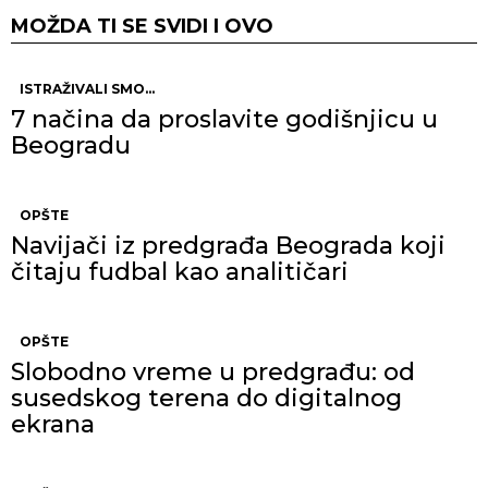
MOŽDA TI SE SVIDI I OVO
ISTRAŽIVALI SMO...
7 načina da proslavite godišnjicu u
Beogradu
OPŠTE
Navijači iz predgrađa Beograda koji
čitaju fudbal kao analitičari
OPŠTE
Slobodno vreme u predgrađu: od
susedskog terena do digitalnog
ekrana