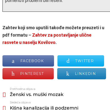
pomenuti problemi bili rešeni.
Zahtev koji smo uputili takođe možete preuzeti i u
pdf formatu –
Zahtev za postavljanje ulične
rasvete u naselju Kovilovo
.
FACEBOOK
TWITTER
PINTEREST
LINKEDIN
Prethodna objava
Vidi
Ženski vs. muški mozak
još
Sledeća objava
Kišna kanalizacija ili podzemni