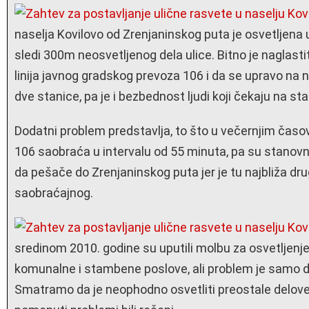
naselja Kovilovo od Zrenjaninskog puta je osvetljena
sledi 300m neosvetljenog dela ulice. Bitno je naglas
linija javnog gradskog prevoza 106 i da se upravo na
dve stanice, pa je i bezbednost ljudi koji čekaju na 
Dodatni problem predstavlja, to što u večernjim časo
106 saobraća u intervalu od 55 minuta, pa su stanovni
da pešače do Zrenjaninskog puta jer je tu najbliža dru
saobraćajnog.
sredinom 2010. godine su uputili molbu za osvetljenje
komunalne i stambene poslove, ali problem je samo d
Smatramo da je neophodno osvetliti preostale delove 