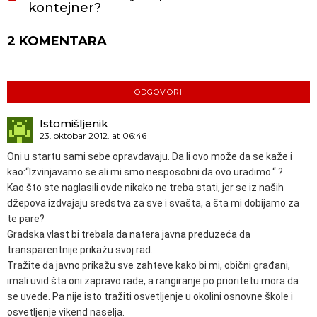
kontejner?
2 KOMENTARA
ODGOVORI
Istomišljenik
23. oktobar 2012. at 06:46
Oni u startu sami sebe opravdavaju. Da li ovo može da se kaže i
kao:“Izvinjavamo se ali mi smo nesposobni da ovo uradimo.“ ?
Kao što ste naglasili ovde nikako ne treba stati, jer se iz naših
džepova izdvajaju sredstva za sve i svašta, a šta mi dobijamo za
te pare?
Gradska vlast bi trebala da natera javna preduzeća da
transparentnije prikažu svoj rad.
Tražite da javno prikažu sve zahteve kako bi mi, obični građani,
imali uvid šta oni zapravo rade, a rangiranje po prioritetu mora da
se uvede. Pa nije isto tražiti osvetljenje u okolini osnovne škole i
osvetljenje vikend naselja.