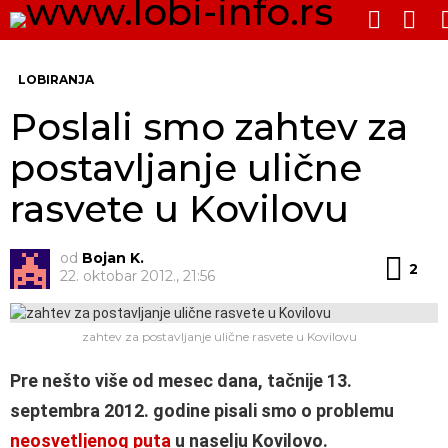
PRE
SWITCH
SKIN
Me
LOBIRANJA
Poslali smo zahtev za
postavljanje ulične
rasvete u Kovilovu
od
Bojan K.
Kom
2
22. oktobar 2012., 21:56
zahtev za postavljanje ulične rasvete u Kovilovu
Pre nešto više od mesec dana, tačnije 13.
septembra 2012. godine pisali smo o problemu
neosvetljenog puta
u naselju Kovilovo.