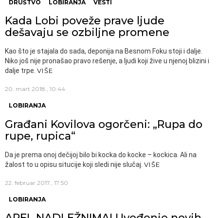
DRUŠTVO
LOBIRANJA
VESTI
Kada Lobi poveže prave ljude
dešavaju se ozbiljne promene
Kao što je stajala do sada, deponija na Besnom Foku stoji i dalje.
Niko još nije pronašao pravo rešenje, a ljudi koji žive u njenoj blizini i
dalje trpe.
VIŠE
20. mart 2018., 10:44
LOBIRANJA
Građani Kovilova ogorčeni: „Rupa do
rupe, rupica“
Da je prema onoj dečijoj bilo bi kocka do kocke – kockica. Ali na
žalost to u opisu situcije koji sledi nije slučaj.
VIŠE
22. februar 2017., 17:50
LOBIRANJA
APEL NADLEŽNIMA! Uvođenje novih