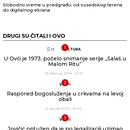
Slobodno vreme u predgrađu: od susedskog terena
do digitalnog ekrana
DRUGI SU ČITALI I OVO
13
Komentara
KULTURA
U Ovči je 1973. počelo snimanje serije „Salaš u
Malom Ritu“
29. februar 2016., 20:51
VESTI
Raspored bogosluženja u crkvama na levoj
obali
6. januar 2023., 12:00
VESTI
Jovičić optužen da je po legalizaciji uzimao