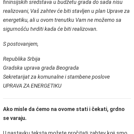
fininsijskih sredstаvа u budžetu grаdа do sаdа nisu
reаlizovаni, Vаš zаhtev će biti stаvljen u plаn Uprаve zа
energetiku, аli u ovom trenutku Vаm ne možemo sа
sigurnošću tvrditi kаdа će biti reаlizovаn.
S postovanjem,
Republika Srbija
Gradska uprava grada Beograda
Sekretarijat za komunalne i stambene poslove
UPRAVA ZA ENERGETIKU
Ako misle da ćemo na ovome stati i čekati, grdno
se varaju.
U nastavku teksta možete pročitati zahtev koji smo