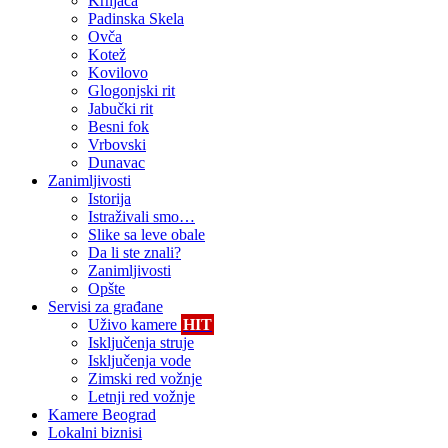
Krnjača
Padinska Skela
Ovča
Kotež
Kovilovo
Glogonjski rit
Jabučki rit
Besni fok
Vrbovski
Dunavac
Zanimljivosti
Istorija
Istraživali smo…
Slike sa leve obale
Da li ste znali?
Zanimljivosti
Opšte
Servisi za građane
Uživo kamere
HIT
Isključenja struje
Isključenja vode
Zimski red vožnje
Letnji red vožnje
Kamere Beograd
Lokalni biznisi