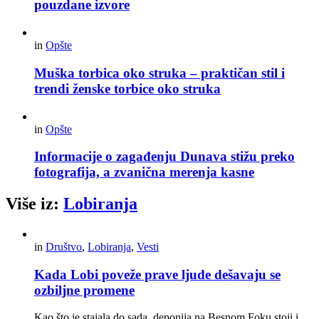
pouzdane izvore
in
Opšte
Muška torbica oko struka – praktičan stil i
trendi ženske torbice oko struka
in
Opšte
Informacije o zagađenju Dunava stižu preko
fotografija, a zvanična merenja kasne
Više iz:
Lobiranja
in
Društvo
,
Lobiranja
,
Vesti
Kada Lobi poveže prave ljude dešavaju se
ozbiljne promene
Kao što je stajala do sada, deponija na Besnom Foku stoji i