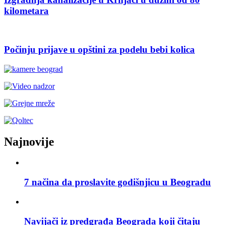
kilometara
Počinju prijave u opštini za podelu bebi kolica
Najnovije
7 načina da proslavite godišnjicu u Beogradu
Navijači iz predgrađa Beograda koji čitaju