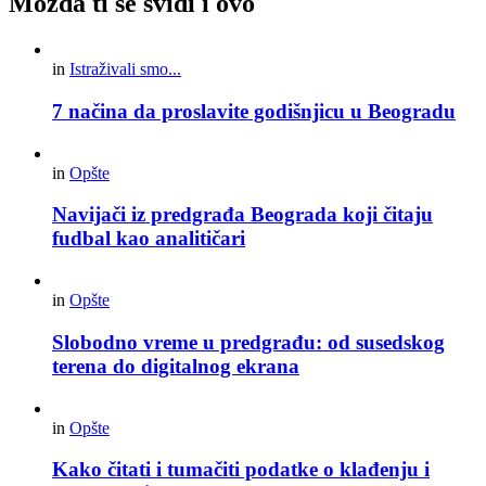
Možda ti se svidi i ovo
in
Istraživali smo...
7 načina da proslavite godišnjicu u Beogradu
in
Opšte
Navijači iz predgrađa Beograda koji čitaju
fudbal kao analitičari
in
Opšte
Slobodno vreme u predgrađu: od susedskog
terena do digitalnog ekrana
in
Opšte
Kako čitati i tumačiti podatke o klađenju i