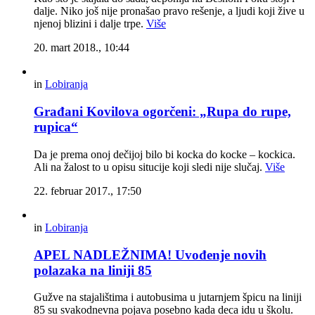
dalje. Niko još nije pronašao pravo rešenje, a ljudi koji žive u
njenoj blizini i dalje trpe.
Više
20. mart 2018., 10:44
in
Lobiranja
Građani Kovilova ogorčeni: „Rupa do rupe,
rupica“
Da je prema onoj dečijoj bilo bi kocka do kocke – kockica.
Ali na žalost to u opisu situcije koji sledi nije slučaj.
Više
22. februar 2017., 17:50
in
Lobiranja
APEL NADLEŽNIMA! Uvođenje novih
polazaka na liniji 85
Gužve na stajalištima i autobusima u jutarnjem špicu na liniji
85 su svakodnevna pojava posebno kada deca idu u školu.