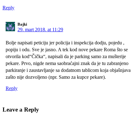
Reply
Bajki
29. mart 2018. at 11:29
Bolje napisati peticiju jer policija i inspekcija dodju, pojedu ,
popiju i odu. Sve je jasno. A tek kod nove pekare Roma što se
otvorila kod“Čička“, napisali da je parking samo za mušterije
pekare. Prvo, nigde nema saobraćajni znak da je tu zabranjeno
parkiranje i zaustavljanje sa dodatnom tablicom koja objašnjava
zašto nije dozvoljeno (npr. Samo za kupce pekare).
Reply
Leave a Reply