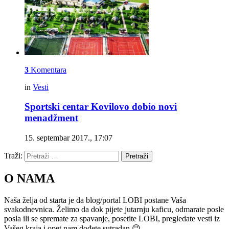
3
Komentara
in
Vesti
Sportski centar Kovilovo dobio novi
menadžment
15. septembar 2017., 17:07
Traži:
Pretraži
O NAMA
Naša želja od starta je da blog/portal LOBI postane Vaša
svakodnevnica. Želimo da dok pijete jutarnju kaficu, odmarate posle
posla ili se spremate za spavanje, posetite LOBI, pregledate vesti iz
Vašeg kraja i opet nam dođete sutradan 😉