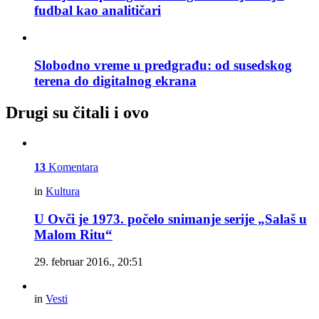
fudbal kao analitičari
Slobodno vreme u predgrađu: od susedskog
terena do digitalnog ekrana
Drugi su čitali i ovo
13
Komentara
in
Kultura
U Ovči je 1973. počelo snimanje serije „Salaš u
Malom Ritu“
29. februar 2016., 20:51
in
Vesti