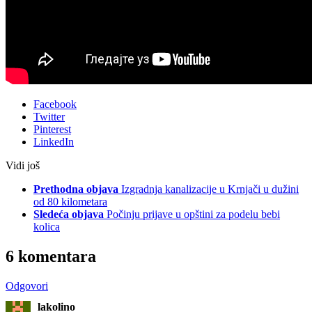
Facebook
Twitter
Pinterest
LinkedIn
Vidi još
Prethodna objava
Izgradnja kanalizacije u Krnjači u dužini
od 80 kilometara
Sledeća objava
Počinju prijave u opštini za podelu bebi
kolica
6 komentara
Odgovori
lakolino