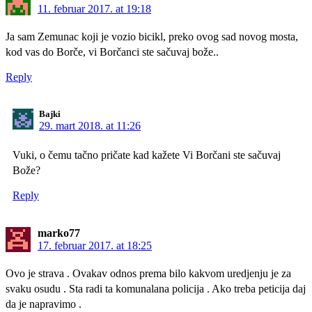
11. februar 2017. at 19:18
Ja sam Zemunac koji je vozio bicikl, preko ovog sad novog mosta,
kod vas do Borče, vi Borčanci ste sačuvaj bože..
Reply
Bajki
29. mart 2018. at 11:26
Vuki, o čemu tačno pričate kad kažete Vi Borčani ste sačuvaj
Bože?
Reply
marko77
17. februar 2017. at 18:25
Ovo je strava . Ovakav odnos prema bilo kakvom uredjenju je za
svaku osudu . Sta radi ta komunalana policija . Ako treba peticija daj
da je napravimo .