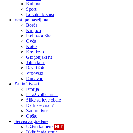
Kultura
Sport
Lokalni biznisi
Vesti po naseljima
Borča
Krnjača
Padinska Skela
Ovča
Kotež
Kovilovo
Glogonjski rit
Jabučki rit
Besni fok
Vrbovski
Dunavac
Zanimljivosti
Istorija
Istraživali smo…
Slike sa leve obale
Da li ste znali?
Zanimljivosti
Opšte
Servisi za građane
Uživo kamere
HIT
Isključenja struje