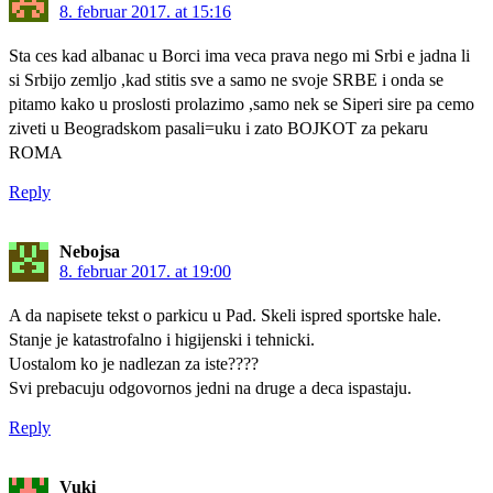
8. februar 2017. at 15:16
Sta ces kad albanac u Borci ima veca prava nego mi Srbi e jadna li
si Srbijo zemljo ,kad stitis sve a samo ne svoje SRBE i onda se
pitamo kako u proslosti prolazimo ,samo nek se Siperi sire pa cemo
ziveti u Beogradskom pasali=uku i zato BOJKOT za pekaru
ROMA
Reply
Nebojsa
8. februar 2017. at 19:00
A da napisete tekst o parkicu u Pad. Skeli ispred sportske hale.
Stanje je katastrofalno i higijenski i tehnicki.
Uostalom ko je nadlezan za iste????
Svi prebacuju odgovornos jedni na druge a deca ispastaju.
Reply
Vuki