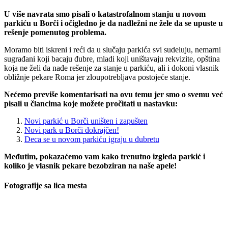
U više navrata smo pisali o katastrofalnom stanju u novom
parkiću u Borči i očigledno je da nadležni ne žele da se upuste u
rešenje pomenutog problema.
Moramo biti iskreni i reći da u slučaju parkića svi sudeluju, nemarni
sugrađani koji bacaju đubre, mladi koji uništavaju rekvizite, opština
koja ne želi da nađe rešenje za stanje u parkiću, ali i dokoni vlasnik
obližnje pekare Roma jer zloupotrebljava postojeće stanje.
Nećemo previše komentarisati na ovu temu jer smo o svemu već
pisali u člancima koje možete pročitati u nastavku:
Novi parkić u Borči uništen i zapušten
Novi park u Borči dokrajčen!
Deca se u novom parkiću igraju u đubretu
Međutim, pokazaćemo vam kako trenutno izgleda parkić i
koliko je vlasnik pekare bezobziran na naše apele!
Fotografije sa lica mesta