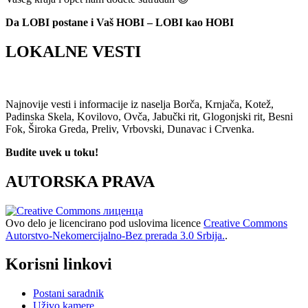
Da LOBI postane i Vaš HOBI – LOBI kao HOBI
LOKALNE VESTI
Najnovije vesti i informacije iz naselja Borča, Krnjača, Kotež,
Padinska Skela, Kovilovo, Ovča, Jabučki rit, Glogonjski rit, Besni
Fok, Široka Greda, Preliv, Vrbovski, Dunavac i Crvenka.
Budite uvek u toku!
AUTORSKA PRAVA
Ovo delo je licencirano pod uslovima licence
Creative Commons
Autorstvo-Nekomercijalno-Bez prerada 3.0 Srbija.
.
Korisni linkovi
Postani saradnik
Uživo kamere