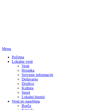
Menu
Početna
Lokalne vesti
Vesti
Hronika
Servisne informacije
Dešavanja
Društvo
Kultura
Sport
Lokalni biznisi
Vesti po naseljima
Borča