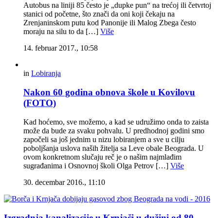
Autobus na liniji 85 često je „dupke pun“ na trećoj ili četvrtoj
stanici od početne, što znači da oni koji čekaju na
Zrenjaninskom putu kod Panonije ili Malog Zbega često
moraju na silu to da […]
Više
14. februar 2017., 10:58
in
Lobiranja
Nakon 60 godina obnova škole u Kovilovu
(FOTO)
Kad hoćemo, sve možemo, a kad se udružimo onda to zaista
može da bude za svaku pohvalu. U predhodnoj godini smo
započeli sa još jednim u nizu lobiranjem a sve u cilju
poboljšanja uslova naših žitelja sa Leve obale Beograda. U
ovom konkretnom slučaju reč je o našim najmlađim
sugrađanima i Osnovnoj školi Olga Petrov […]
Više
30. decembar 2016., 11:10
Izgradnja kanalizacije u Krnjači u dužini od 80