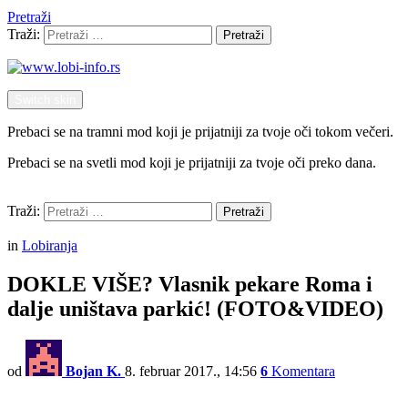
Pretraži
Traži:
Pretraži
Switch skin
Prebaci se na tramni mod koji je prijatniji za tvoje oči tokom večeri.
Prebaci se na svetli mod koji je prijatniji za tvoje oči preko dana.
Pretraži
Traži:
Pretraži
Menu
in
Lobiranja
DOKLE VIŠE? Vlasnik pekare Roma i
dalje uništava parkić! (FOTO&VIDEO)
od
Bojan K.
8. februar 2017., 14:56
6
Komentara