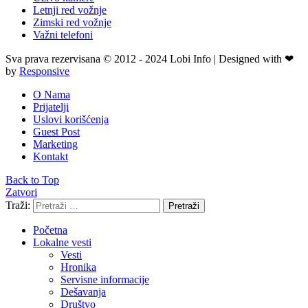
Letnji red vožnje
Zimski red vožnje
Važni telefoni
Sva prava rezervisana © 2012 - 2024 Lobi Info | Designed with ❤
by
Responsive
O Nama
Prijatelji
Uslovi korišćenja
Guest Post
Marketing
Kontakt
Back to Top
Zatvori
Traži:
Pretraži
Početna
Lokalne vesti
Vesti
Hronika
Servisne informacije
Dešavanja
Društvo