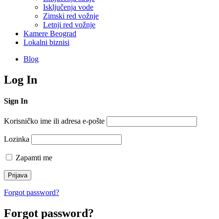
Isključenja vode
Zimski red vožnje
Letnji red vožnje
Kamere Beograd
Lokalni biznisi
Blog
Log In
Sign In
Korisničko ime ili adresa e-pošte
Lozinka
Zapamti me
Forgot password?
Forgot password?