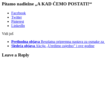
Pitamo nadležne „A KAD ĆEMO POSTATI?“
Facebook
Twitter
Pinterest
LinkedIn
Vidi još
Prethodna objava
Besplatna pripremna nastava za osmake za u
Sledeća objava
Akcija „Uredimo zajedno” i ove godine
Leave a Reply