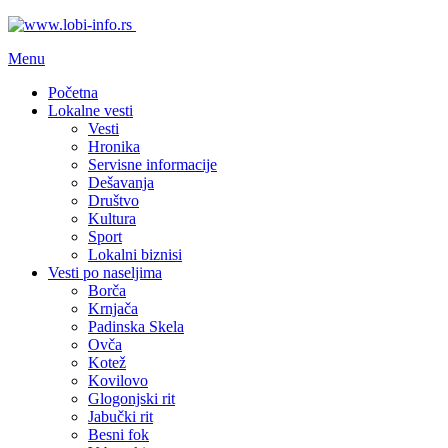
Menu
Početna
Lokalne vesti
Vesti
Hronika
Servisne informacije
Dešavanja
Društvo
Kultura
Sport
Lokalni biznisi
Vesti po naseljima
Borča
Krnjača
Padinska Skela
Ovča
Kotež
Kovilovo
Glogonjski rit
Jabučki rit
Besni fok