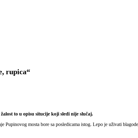
, rupica“
lost to u opisu situcije koji sledi nije slučaj.
je Pupinovog mosta bore sa posledicama istog. Lepo je uživati blagodeti