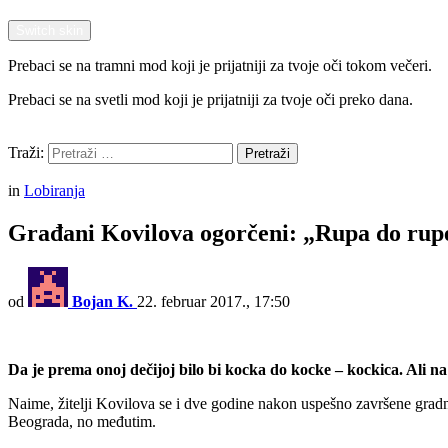
Switch skin
Prebaci se na tramni mod koji je prijatniji za tvoje oči tokom večeri.
Prebaci se na svetli mod koji je prijatniji za tvoje oči preko dana.
Pretraži
Traži:
Pretraži
Menu
in
Lobiranja
Građani Kovilova ogorčeni: „Rupa do rupe
od
Bojan K.
22. februar 2017., 17:50
Da je prema onoj dečijoj bilo bi kocka do kocke – kockica. Ali na ža
Naime, žitelji Kovilova se i dve godine nakon uspešno završene gradn
Beograda, no međutim.