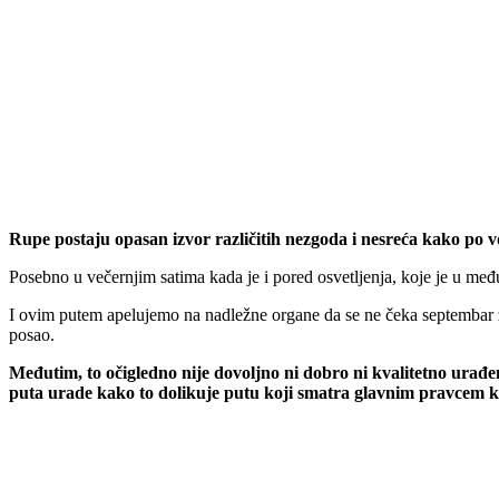
Rupe postaju opasan izvor različitih nezgoda i nesreća kako po v
Posebno u večernjim satima kada je i pored osvetljenja, koje je u međ
I ovim putem apelujemo na nadležne organe da se ne čeka septembar z
posao.
Međutim, to očigledno nije dovoljno ni dobro ni kvalitetno urađen
puta urade kako to dolikuje putu koji smatra glavnim pravcem kr