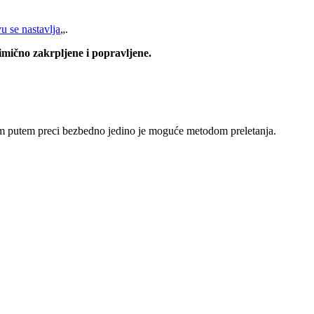
 se nastavlja
„.
limično zakrpljene i popravljene.
vim putem preci bezbedno jedino je moguće metodom preletanja.