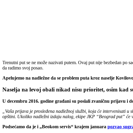
Trenutni put se ne može nazivati putem. Ovaj put nije bezbedan po sao
da radimo svoj posao.
Apelujemo na nadležne da se problem puta kroz naselje Kovilovo 
Naselja na levoj obali nikad nisu prioritet, osim kad s
U decembru 2016. godine građani su poslali zvaničnu prijavu i d
„Vaša prijava je prosleđena nadležnoj službi, koja će intervenisati u sk
opštini. Ukoliko nadležni izdaju nalog, ekipe JKP “Beograd put” će v
Podsećamo da je i „Beokom servis“ krajem januara
pozvao sugr