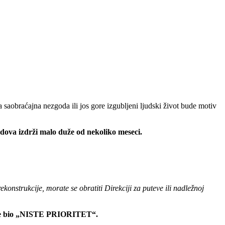
saobraćajna nezgoda ili jos gore izgubljeni ljudski život bude motiv
adova izdrži malo duže od nekoliko meseci.
ekonstrukcije, morate se obratiti Direkciji za puteve ili nadležnoj
vor je bio „NISTE PRIORITET“.