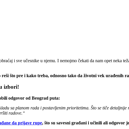
braćaj i sve učesnike u njemu. I nemojmo čekati da nam opet neka teža 
reši što pre i kako treba, odnosno tako da životni vek urađenih r
u izbori!
obili odgovor od Beograd puta:
ladu sa planom rada i postavljenim prioritetima. Što se tiče detaljnije r
ršiti radove.“
ađane da prijave rupe
, što su savesni građani i učinili ali odgo