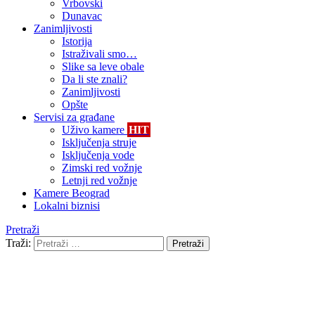
Vrbovski
Dunavac
Zanimljivosti
Istorija
Istraživali smo…
Slike sa leve obale
Da li ste znali?
Zanimljivosti
Opšte
Servisi za građane
Uživo kamere
HIT
Isključenja struje
Isključenja vode
Zimski red vožnje
Letnji red vožnje
Kamere Beograd
Lokalni biznisi
Pretraži
Traži:
Pretraži