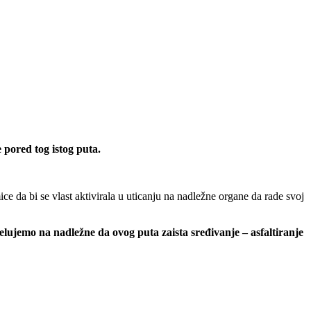
 pored tog istog puta.
ice da bi se vlast aktivirala u uticanju na nadležne organe da rade svoj
elujemo na nadležne da ovog puta zaista sređivanje – asfaltiranje