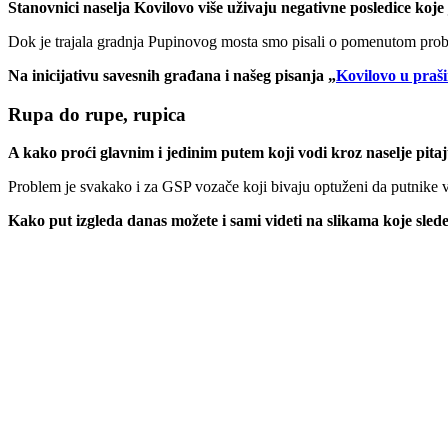
Stanovnici naselja Kovilovo više uživaju negativne posledice koj
Dok je trajala gradnja Pupinovog mosta smo pisali o pomenutom probl
Na inicijativu savesnih građana i našeg pisanja „
Kovilovo u praš
Rupa do rupe, rupica
A kako proći glavnim i jedinim putem koji vodi kroz naselje pitaju 
Problem je svakako i za GSP vozače koji bivaju optuženi da putnike 
Kako put izgleda danas možete i sami videti na slikama koje slede