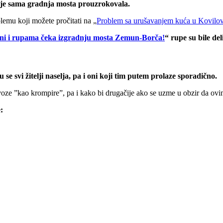
e je sama gradnja mosta prouzrokovala.
emu koji možete pročitati na „
Problem sa urušavanjem kuća u Kovilovu
ini i rupama čeka izgradnju mosta Zemun-Borča!
“ rupe su bile de
se svi žitelji naselja, pa i oni koji tim putem prolaze sporadično.
voze ”kao krompire”, pa i kako bi drugačije ako se uzme u obzir da o
: