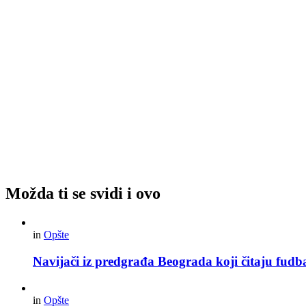
Možda ti se svidi i ovo
in
Opšte
Navijači iz predgrađa Beograda koji čitaju fudba
in
Opšte