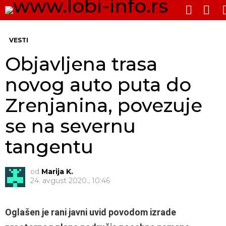
PRE
SWITCH
SKIN
Me
VESTI
Objavljena trasa
novog auto puta do
Zrenjanina, povezuje
se na severnu
tangentu
od
Marija K.
24. avgust 2020., 10:46
Oglašen je rani javni uvid povodom izrade