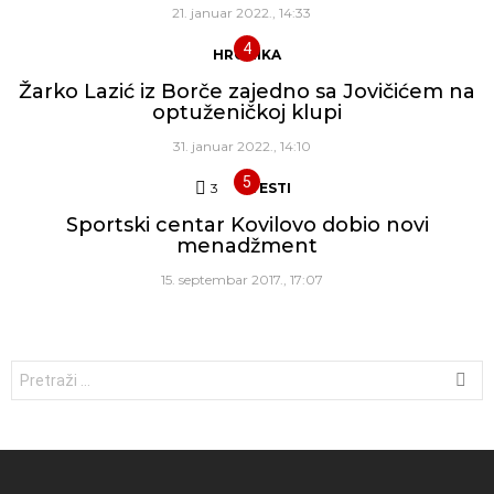
21. januar 2022., 14:33
HRONIKA
Žarko Lazić iz Borče zajedno sa Jovičićem na
optuženičkoj klupi
31. januar 2022., 14:10
3
Komentara
VESTI
Sportski centar Kovilovo dobio novi
menadžment
15. septembar 2017., 17:07
Traži: