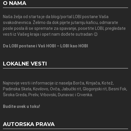
O NAMA
Naša želja od starta je da blog/portal LOBI postane Vaša
svakodnevnica. Želimo da dok pijete jutarnju kaficu, odmarate
posle posla ili se spremate za spavanje, posetite LOBI, pregledate
vesti iz Vašeg kraja i opet nam dođete sutradan 😉
Da LOBI postane i Vaš HOBI – LOBI kao HOBI
LOKALNE VESTI
Najnovije vesti i informacije iz naselja Borča, Krnjača, Kotež,
Padinska Skela, Kovilovo, Ovča, Jabučki rit, Glogonjski rit, Besni Fok,
Široka Greda, Preliv, Vrbovski, Dunavac i Crvenka.
Budite uvek u toku!
AUTORSKA PRAVA