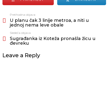
Prethodna objava
Vidi
U planu čak 3 linije metroa, a niti u
još
jednoj nema leve obale
Sledeća objava
Sugrađanka iz Koteža pronašla žicu u
đevreku
Leave a Reply