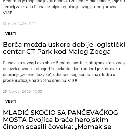
Beograda je raspisao javnu nabavku za geodetske usluge, koje su
temelj za izradu Plana detaljne regulacije ovog putnog pravca.
VIŠE
31. mart 2026., 11:12
VESTI
Borča možda uskoro dobije logistički
centar CT Park kod Malog Zbega
Planovi za razvoj Leva obale Beogrda postoje, ali njihova realizacija
se uvek dovodi u pitanje. Pre nekoliko dana podnet je zahtev za
dobijanje „zelene dozvole“, odnosno saglasnosti na studiju o
proceni uticaja na životnu sredinu.
VIŠE
25. februar 2026., 10:33
VESTI
MLADIĆ SKOČIO SA PANČEVAČKOG
MOSTA Dvojica braće herojskim
činom spasili čoveka: „Momak se