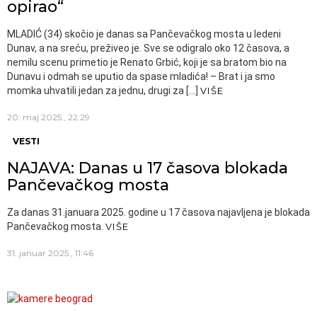
opirao“
MLADIĆ (34) skočio je danas sa Pančevačkog mosta u ledeni
Dunav, a na sreću, preživeo je. Sve se odigralo oko 12 časova, a
nemilu scenu primetio je Renato Grbić, koji je sa bratom bio na
Dunavu i odmah se uputio da spase mladića! – Brat i ja smo
momka uhvatili jedan za jednu, drugi za […]
VIŠE
20. maj 2025., 22:29
VESTI
NAJAVA: Danas u 17 časova blokada
Pančevačkog mosta
Za danas 31.januara 2025. godine u 17 časova najavljena je blokada
Pančevačkog mosta.
VIŠE
31. januar 2025., 11:46