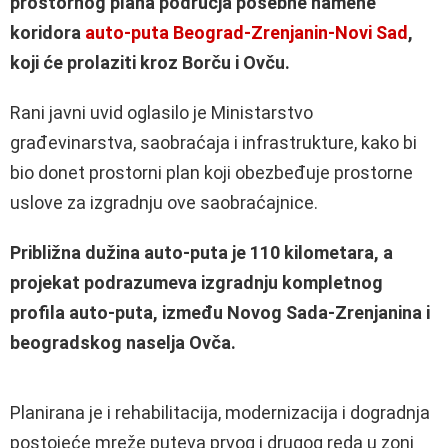
prostornog plana područja posebne namene
koridora
auto-puta Beograd-Zrenjanin-Novi Sad
,
koji će prolaziti kroz Borču i Ovču.
Rani javni uvid oglasilo je Ministarstvo
građevinarstva, saobraćaja i infrastrukture, kako bi
bio donet prostorni plan koji obezbeđuje prostorne
uslove za izgradnju ove saobraćajnice.
Približna dužina auto-puta je 110 kilometara, a
projekat podrazumeva izgradnju kompletnog
profila auto-puta, između Novog Sada-Zrenjanina i
beogradskog naselja Ovča.
Planirana je i rehabilitacija, modernizacija i dogradnja
postojeće mreže puteva prvog i drugog reda u zoni