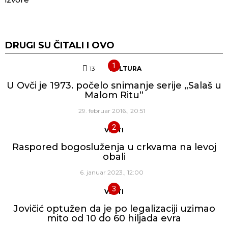
DRUGI SU ČITALI I OVO
13
Komentara
KULTURA
U Ovči je 1973. počelo snimanje serije „Salaš u
Malom Ritu“
29. februar 2016., 20:51
VESTI
Raspored bogosluženja u crkvama na levoj
obali
6. januar 2023., 12:00
VESTI
Jovičić optužen da je po legalizaciji uzimao
mito od 10 do 60 hiljada evra