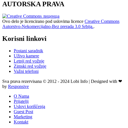
AUTORSKA PRAVA
Ovo delo je licencirano pod uslovima licence
Creative Commons
Autorstvo-Nekomercijalno-Bez prerada 3.0 Srbija.
.
Korisni linkovi
Postani saradnik
Uživo kamere
Letnji red vožnje
Zimski red vožnje
Važni telefoni
Sva prava rezervisana © 2012 - 2024 Lobi Info | Designed with ❤
by
Responsive
O Nama
Prijatelji
Uslovi korišćenja
Guest Post
Marketing
Kontakt