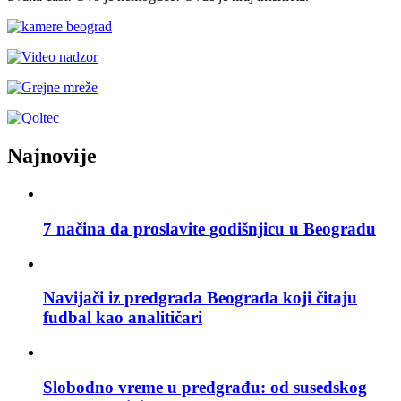
Najnovije
7 načina da proslavite godišnjicu u Beogradu
Navijači iz predgrađa Beograda koji čitaju
fudbal kao analitičari
Slobodno vreme u predgrađu: od susedskog