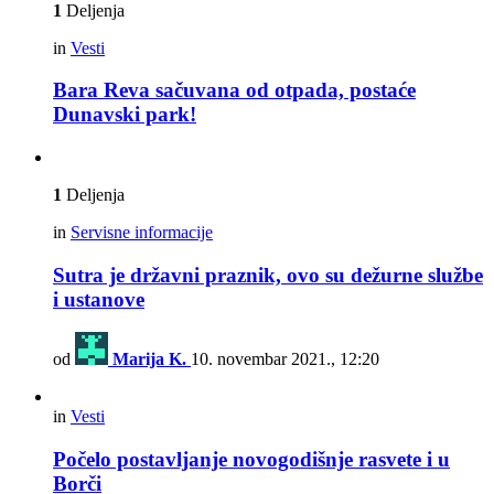
1
Deljenja
in
Vesti
Bara Reva sačuvana od otpada, postaće
Dunavski park!
1
Deljenja
in
Servisne informacije
Sutra je državni praznik, ovo su dežurne službe
i ustanove
od
Marija K.
10. novembar 2021., 12:20
in
Vesti
Počelo postavljanje novogodišnje rasvete i u
Borči