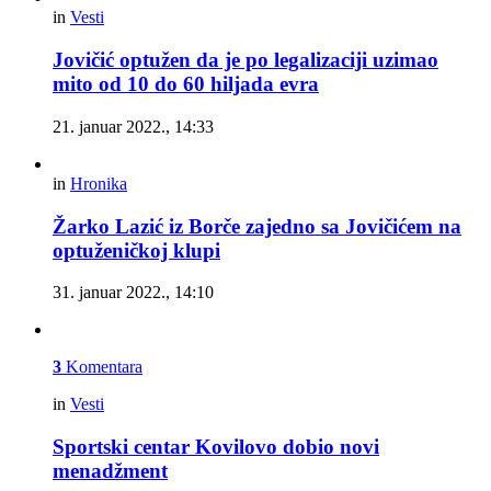
in
Vesti
Jovičić optužen da je po legalizaciji uzimao
mito od 10 do 60 hiljada evra
21. januar 2022., 14:33
in
Hronika
Žarko Lazić iz Borče zajedno sa Jovičićem na
optuženičkoj klupi
31. januar 2022., 14:10
3
Komentara
in
Vesti
Sportski centar Kovilovo dobio novi
menadžment