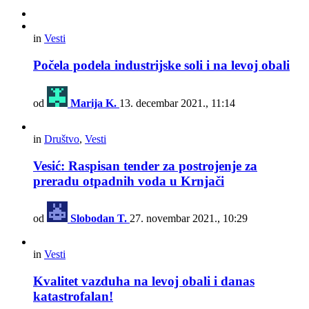
in
Vesti
Počela podela industrijske soli i na levoj obali
od
Marija K.
13. decembar 2021., 11:14
in
Društvo
,
Vesti
Vesić: Raspisan tender za postrojenje za
preradu otpadnih voda u Krnjači
od
Slobodan T.
27. novembar 2021., 10:29
in
Vesti
Kvalitet vazduha na levoj obali i danas
katastrofalan!