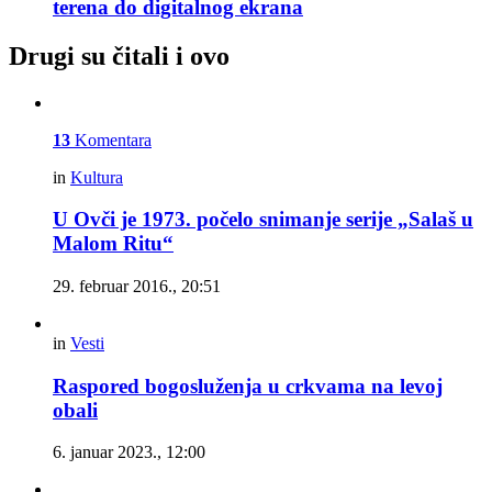
terena do digitalnog ekrana
Drugi su čitali i ovo
13
Komentara
in
Kultura
U Ovči je 1973. počelo snimanje serije „Salaš u
Malom Ritu“
29. februar 2016., 20:51
in
Vesti
Raspored bogosluženja u crkvama na levoj
obali
6. januar 2023., 12:00