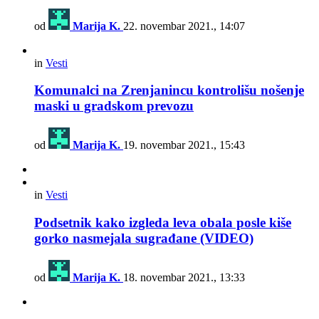
od
Marija K.
22. novembar 2021., 14:07
in
Vesti
Komunalci na Zrenjanincu kontrolišu nošenje
maski u gradskom prevozu
od
Marija K.
19. novembar 2021., 15:43
in
Vesti
Podsetnik kako izgleda leva obala posle kiše
gorko nasmejala sugrađane (VIDEO)
od
Marija K.
18. novembar 2021., 13:33