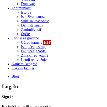
Dunavac
Zanimljivosti
Istorija
Istraživali smo…
Slike sa leve obale
Da li ste znali?
Zanimljivosti
Opšte
Servisi za građane
Uživo kamere
HIT
Isključenja struje
Isključenja vode
Zimski red vožnje
Letnji red vožnje
Kamere Beograd
Lokalni biznisi
Blog
Log In
Sign In
Korisničko ime ili adresa e-pošte