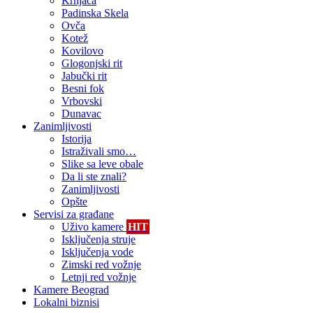
Krnjača
Padinska Skela
Ovča
Kotež
Kovilovo
Glogonjski rit
Jabučki rit
Besni fok
Vrbovski
Dunavac
Zanimljivosti
Istorija
Istraživali smo…
Slike sa leve obale
Da li ste znali?
Zanimljivosti
Opšte
Servisi za građane
Uživo kamere
HIT
Isključenja struje
Isključenja vode
Zimski red vožnje
Letnji red vožnje
Kamere Beograd
Lokalni biznisi