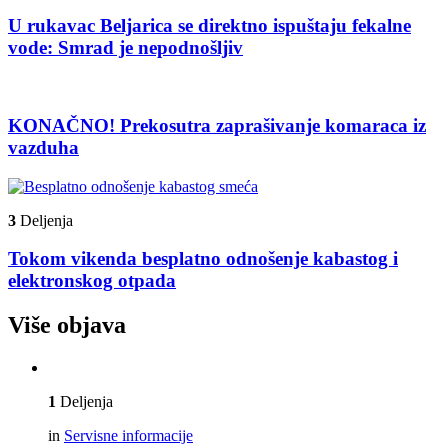
U rukavac Beljarica se direktno ispuštaju fekalne
vode: Smrad je nepodnošljiv
KONAČNO! Prekosutra zaprašivanje komaraca iz
vazduha
3
Deljenja
Tokom vikenda besplatno odnošenje kabastog i
elektronskog otpada
Više objava
1
Deljenja
in
Servisne informacije