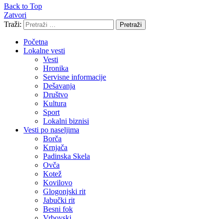
Back to Top
Zatvori
Traži:
Pretraži
Početna
Lokalne vesti
Vesti
Hronika
Servisne informacije
Dešavanja
Društvo
Kultura
Sport
Lokalni biznisi
Vesti po naseljima
Borča
Krnjača
Padinska Skela
Ovča
Kotež
Kovilovo
Glogonjski rit
Jabučki rit
Besni fok
Vrbovski