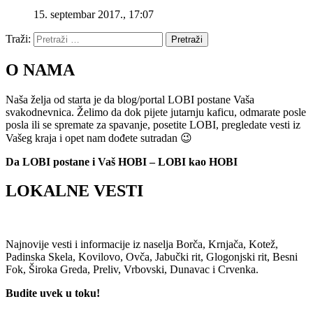
15. septembar 2017., 17:07
Traži:
Pretraži
O NAMA
Naša želja od starta je da blog/portal LOBI postane Vaša
svakodnevnica. Želimo da dok pijete jutarnju kaficu, odmarate posle
posla ili se spremate za spavanje, posetite LOBI, pregledate vesti iz
Vašeg kraja i opet nam dođete sutradan 😉
Da LOBI postane i Vaš HOBI – LOBI kao HOBI
LOKALNE VESTI
Najnovije vesti i informacije iz naselja Borča, Krnjača, Kotež,
Padinska Skela, Kovilovo, Ovča, Jabučki rit, Glogonjski rit, Besni
Fok, Široka Greda, Preliv, Vrbovski, Dunavac i Crvenka.
Budite uvek u toku!