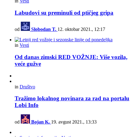
in
Vesti
Labudovi su preminuli od ptičjeg gripa
od
Slobodan T.
12. oktobar 2021., 12:17
in
Vesti
Od danas zimski RED VOŽNJE: Više vozila,
veće gužve
in
Društvo
Tražimo lokalnog novinara za rad na portalu
Lobi Info
od
Bojan K.
19. avgust 2021., 13:33