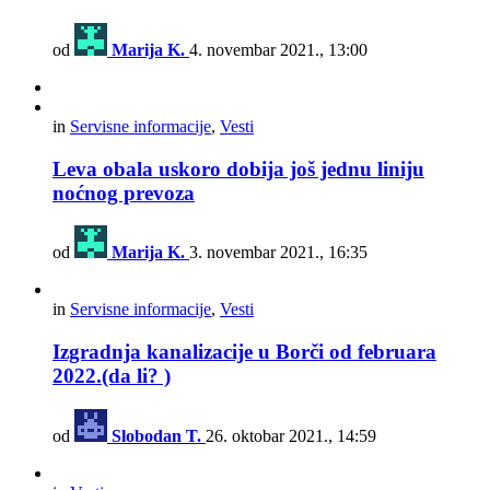
od
Marija K.
4. novembar 2021., 13:00
in
Servisne informacije
,
Vesti
Leva obala uskoro dobija još jednu liniju
noćnog prevoza
od
Marija K.
3. novembar 2021., 16:35
in
Servisne informacije
,
Vesti
Izgradnja kanalizacije u Borči od februara
2022.(da li? )
od
Slobodan T.
26. oktobar 2021., 14:59