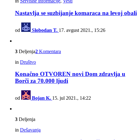
in
Servisne informacije
,
Vesti
Nastavlja se suzbijanje komaraca na levoj obali
od
Slobodan T.
17. avgust 2021., 15:26
3
Deljenja
2
Komentara
in
Društvo
Konačno OTVOREN novi Dom zdravlja u
Borči za 70.000 ljudi
od
Bojan K.
15. jul 2021., 14:22
3
Deljenja
in
Dešavanja