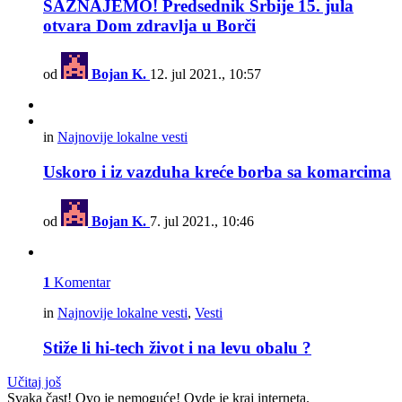
SAZNAJEMO! Predsednik Srbije 15. jula
otvara Dom zdravlja u Borči
od
Bojan K.
12. jul 2021., 10:57
in
Najnovije lokalne vesti
Uskoro i iz vazduha kreće borba sa komarcima
od
Bojan K.
7. jul 2021., 10:46
1
Komentar
in
Najnovije lokalne vesti
,
Vesti
Stiže li hi-tech život i na levu obalu ?
Učitaj još
Svaka čast! Ovo je nemoguće! Ovde je kraj interneta.