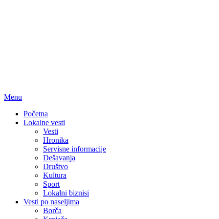
Menu
Početna
Lokalne vesti
Vesti
Hronika
Servisne informacije
Dešavanja
Društvo
Kultura
Sport
Lokalni biznisi
Vesti po naseljima
Borča