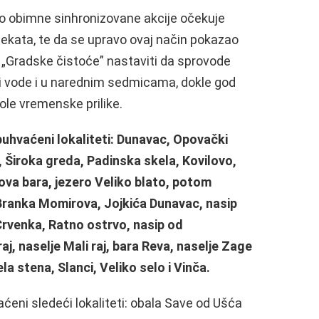
ko obimne sinhronizovane akcije očekuje
sekata, te da se upravo ovaj način pokazao
e „Gradske čistoće” nastaviti da sprovode
 i vode i u narednim sedmicama, dokle god
vole vremenske prilike.
obuhvaćeni lokaliteti: Dunavac, Opovački
, Široka greda, Padinska skela, Kovilovo,
pova bara, jezero Veliko blato, potom
Branka Momirova, Jojkića Dunavac, nasip
rvenka, Ratno ostrvo, nasip od
j, naselje Mali raj, bara Reva, naselje Zage
la stena, Slanci, Veliko selo i Vinča.
vaćeni sledeći lokaliteti: obala Save od Ušća