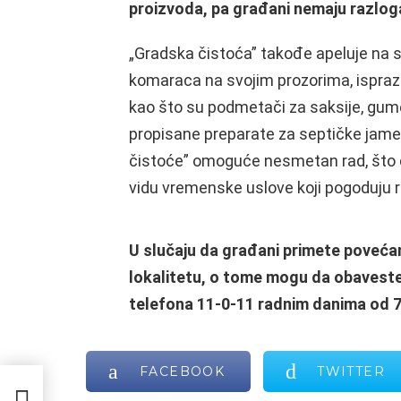
proizvoda, pa građani nemaju razlog
„Gradska čistoća” takođe apeluje na 
komaraca na svojim prozorima, ispraz
kao što su podmetači za saksije, gume,
propisane preparate za septičke jame
čistoće” omoguće nesmetan rad, što ć
vidu vremenske uslove koji pogoduju
U slučaju da građani primete poveć
lokalitetu, o tome mogu da obaveste
telefona 11-0-11 radnim danima od 7 
FACEBOOK
TWITTER
ada