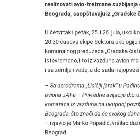
realizovati avio-tretmane suzbijanja 
Beograda, saopštavaju iz „Gradske č
U četvrtak i petak, 25. i 26. jula, ukol
20.30 časova ekipe Sektora ekologije
komunalnog preduzeća „Gradska čisto
istovremeno, i to iz vazduha avionima J
i sa zemlje i vode, u do sada najopsežni
– Sa aerodroma „Lisičiji jarak” u Padin
aviona JAT-a – Privredne avijacije d.o.o
komaraca iz vazduha na ukupnoj površin
Beograda, što znači da će svakog dana
–
izjavio je Marko Popadić, vršilac du
Beograd.