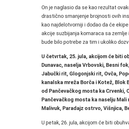
On je naglasio da se kao rezultat ova
drastično smanjenje brojnosti ovih in
kao najdelotvorniji i dodao da će ekip
akcije suzbijanja komaraca sa zemlje
bude bilo potrebe za tim i ukoliko doz
U četvrtak, 25. jula, akcijom će biti 
Dunavac, naselja Vrbovski, Besni fok
Jabučki rit, Glogonjski rit, Ovča, Po
kanalska mreža Borča i Kotež, Blok 
od Pančevačkog mosta ka Crvenki, C
Pančevačkog mosta ka naselju Mali ra
Malivuk, Paradajz ostrvo, Višnjica, Be
U petak, 26. jula, akcijom će biti obuh