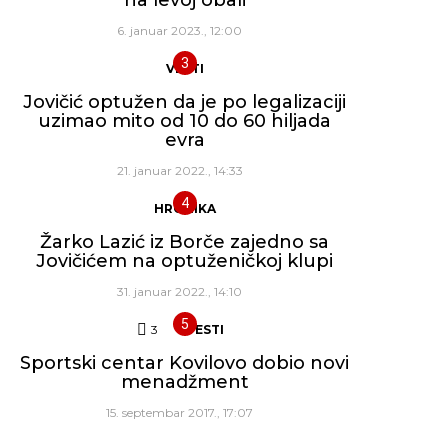
6. januar 2023., 12:00
VESTI
Jovičić optužen da je po legalizaciji
uzimao mito od 10 do 60 hiljada
evra
21. januar 2022., 14:33
HRONIKA
Žarko Lazić iz Borče zajedno sa
Jovičićem na optuženičkoj klupi
31. januar 2022., 14:10
3
Komentara
VESTI
Sportski centar Kovilovo dobio novi
menadžment
15. septembar 2017., 17:07