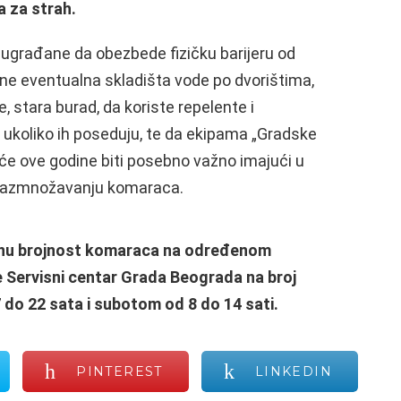
a za strah.
sugrađane da obezbede fizičku barijeru od
ne eventualna skladišta vode po dvorištima,
 stara burad, da koriste repelente i
 ukoliko ih poseduju, te da ekipama „Gradske
e ove godine biti posebno važno imajući u
 razmnožavanju komaraca.
anu brojnost komaraca na određenom
 Servisni centar Grada Beograda na broj
do 22 sata i subotom od 8 do 14 sati.
PINTEREST
LINKEDIN