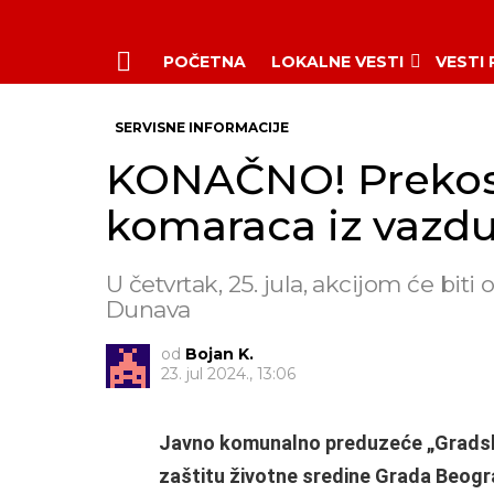
POČETNA
LOKALNE VESTI
VESTI
Menu
SERVISNE INFORMACIJE
KONAČNO! Prekosu
komaraca iz vazd
U četvrtak, 25. jula, akcijom će bi
Dunava
od
Bojan K.
23. jul 2024., 13:06
Javno komunalno preduzeće „Gradska
zaštitu životne sredine Grada Beog