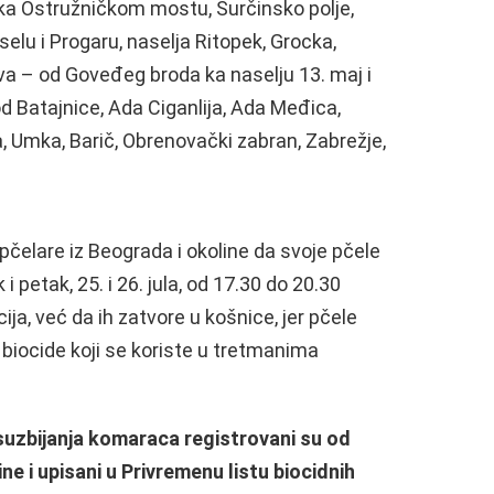
a ka Ostružničkom mostu, Surčinsko polje,
elu i Progaru, naselja Ritopek, Grocka,
va – od Goveđeg broda ka naselju 13. maj i
 Batajnice, Ada Ciganlija, Ada Međica,
a, Umka, Barič, Obrenovački zabran, Zabrežje,
pčelare iz Beograda i okoline da svoje pčele
 petak, 25. i 26. jula, od 17.30 do 20.30
ja, već da ih zatvore u košnice, jer pčele
 biocide koji se koriste u tretmanima
 suzbijanja komaraca registrovani su od
ne i upisani u Privremenu listu biocidnih