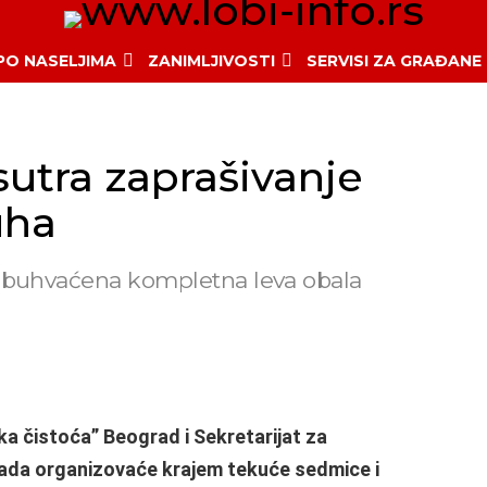
 PO NASELJIMA
ZANIMLJIVOSTI
SERVISI ZA GRAĐANE
tra zaprašivanje
uha
ti obuhvaćena kompletna leva obala
 čistoća” Beograd i Sekretarijat za
rada organizovaće krajem tekuće sedmice i