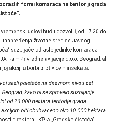
odraslih formi komaraca na teritoriji grada
istoće”.
iko vremenski uslovi budu dozvolili, od 17.30 do
 i unapređenja životne sredine Javnog
ća” suzbijaće odrasle jedinke komaraca
AT-a – Privredne avijacije d.o.o. Beograd, ali
joj akciji u borbi protiv ovih insekata.
skoj skeli poleteće na dnevnom nivou pet
. Beograd, kako bi se sprovelo suzbijanje
i od 20.000 hektara teritorije grada
 akcijom biti obuhvaćeno oko 10.000 hektara
žnosti direktora JKP-a „Gradska čistoća”