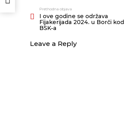
Prethodna objava
Vidi
I ove godine se održava
još
Fijakerijada 2024. u Borči kod
BSK-a
Leave a Reply