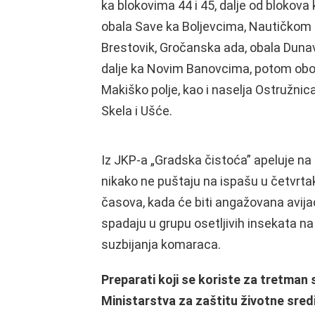
ka blokovima 44 i 45, dalje od blokov
obala Save ka Boljevcima, Nautičkom s
Brestovik, Gročanska ada, obala Duna
dalje ka Novim Banovcima, potom obod
Makiško polje, kao i naselja Ostružnic
Skela i Ušće.
Iz JKP-a „Gradska čistoća” apeluje na 
nikako ne puštaju na ispašu u četvrtak i
časova, kada će biti angažovana avijaci
spadaju u grupu osetljivih insekata na
suzbijanja komaraca.
Preparati koji se koriste za tretman
Ministarstva za zaštitu životne sredi