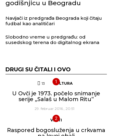
godišnjicu u Beogradu
Navijači iz predgrađa Beograda koji čitaju
fudbal kao analitičari
Slobodno vreme u predgrađu: od
susedskog terena do digitalnog ekrana
DRUGI SU ČITALI I OVO
13
Komentara
KULTURA
U Ovči je 1973. počelo snimanje
serije „Salaš u Malom Ritu“
29. februar 2016., 20:51
VESTI
Raspored bogosluženja u crkvama
na levoj obali