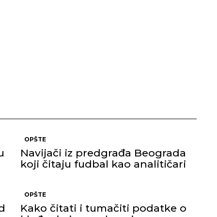
OPŠTE
u
Navijači iz predgrađa Beograda
koji čitaju fudbal kao analitičari
OPŠTE
d
Kako čitati i tumačiti podatke o