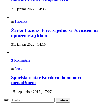
21. januar 2022., 14:33
in
Hronika
Žarko Lazić iz Borče zajedno sa Jovičićem na
optuženičkoj klupi
31. januar 2022., 14:10
3
Komentara
in
Vesti
Sportski centar Kovilovo dobio novi
menadžment
15. septembar 2017., 17:07
Traži:
Pretraži