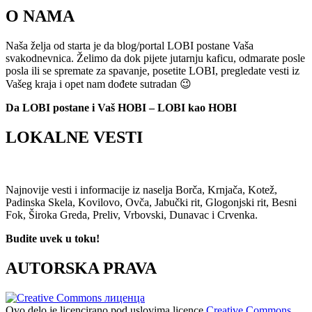
O NAMA
Naša želja od starta je da blog/portal LOBI postane Vaša
svakodnevnica. Želimo da dok pijete jutarnju kaficu, odmarate posle
posla ili se spremate za spavanje, posetite LOBI, pregledate vesti iz
Vašeg kraja i opet nam dođete sutradan 😉
Da LOBI postane i Vaš HOBI – LOBI kao HOBI
LOKALNE VESTI
Najnovije vesti i informacije iz naselja Borča, Krnjača, Kotež,
Padinska Skela, Kovilovo, Ovča, Jabučki rit, Glogonjski rit, Besni
Fok, Široka Greda, Preliv, Vrbovski, Dunavac i Crvenka.
Budite uvek u toku!
AUTORSKA PRAVA
Ovo delo je licencirano pod uslovima licence
Creative Commons