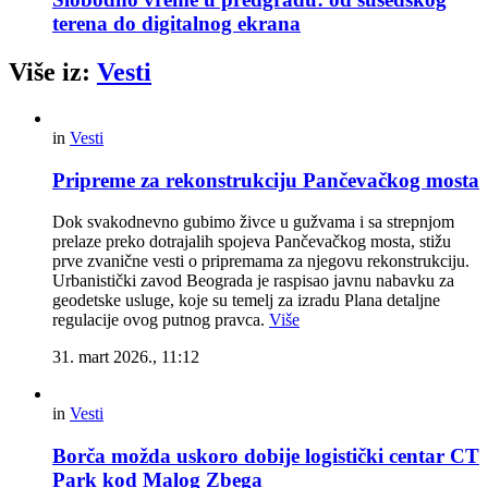
terena do digitalnog ekrana
Više iz:
Vesti
in
Vesti
Pripreme za rekonstrukciju Pančevačkog mosta
Dok svakodnevno gubimo živce u gužvama i sa strepnjom
prelaze preko dotrajalih spojeva Pančevačkog mosta, stižu
prve zvanične vesti o pripremama za njegovu rekonstrukciju.
Urbanistički zavod Beograda je raspisao javnu nabavku za
geodetske usluge, koje su temelj za izradu Plana detaljne
regulacije ovog putnog pravca.
Više
31. mart 2026., 11:12
in
Vesti
Borča možda uskoro dobije logistički centar CT
Park kod Malog Zbega