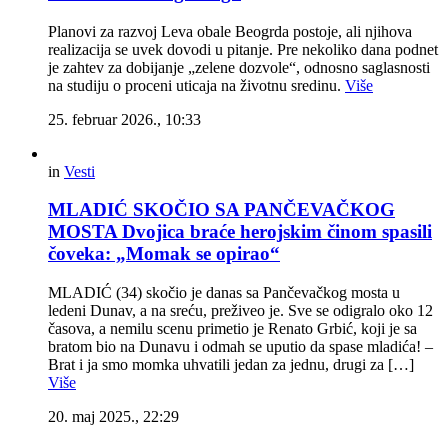
Planovi za razvoj Leva obale Beogrda postoje, ali njihova
realizacija se uvek dovodi u pitanje. Pre nekoliko dana podnet
je zahtev za dobijanje „zelene dozvole“, odnosno saglasnosti
na studiju o proceni uticaja na životnu sredinu.
Više
25. februar 2026., 10:33
in
Vesti
MLADIĆ SKOČIO SA PANČEVAČKOG
MOSTA Dvojica braće herojskim činom spasili
čoveka: „Momak se opirao“
MLADIĆ (34) skočio je danas sa Pančevačkog mosta u
ledeni Dunav, a na sreću, preživeo je. Sve se odigralo oko 12
časova, a nemilu scenu primetio je Renato Grbić, koji je sa
bratom bio na Dunavu i odmah se uputio da spase mladića! –
Brat i ja smo momka uhvatili jedan za jednu, drugi za […]
Više
20. maj 2025., 22:29