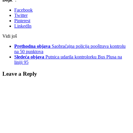
Facebook
Twitter
Pinterest
LinkedIn
Vidi još
Prethodna objava
Saobraćajna policija pooštrava kontrolu
na 50 punktova
Sledeća objava
Putnica udarila kontrolorku Bus Plusa na
liniji 95
Leave a Reply