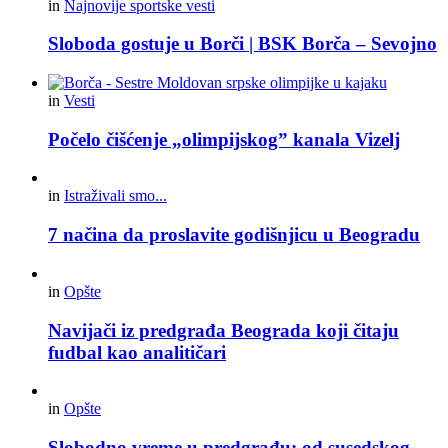
in
Najnovije sportske vesti
Sloboda gostuje u Borči | BSK Borča – Sevojno
in
Vesti
Počelo čišćenje „olimpijskog” kanala Vizelj
in
Istraživali smo...
7 načina da proslavite godišnjicu u Beogradu
in
Opšte
Navijači iz predgrađa Beograda koji čitaju
fudbal kao analitičari
in
Opšte
Slobodno vreme u predgrađu: od susedskog