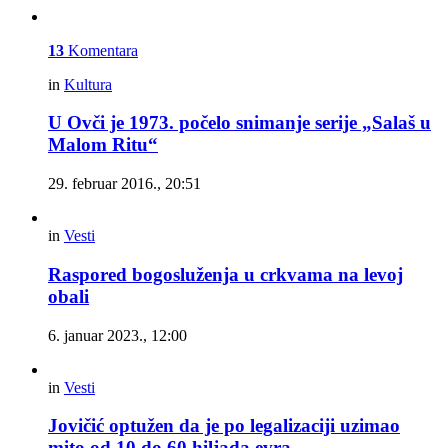
13
Komentara
in
Kultura
U Ovči je 1973. počelo snimanje serije „Salaš u
Malom Ritu“
29. februar 2016., 20:51
in
Vesti
Raspored bogosluženja u crkvama na levoj
obali
6. januar 2023., 12:00
in
Vesti
Jovičić optužen da je po legalizaciji uzimao
mito od 10 do 60 hiljada evra