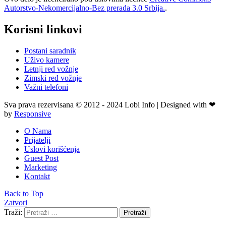
Autorstvo-Nekomercijalno-Bez prerada 3.0 Srbija.
.
Korisni linkovi
Postani saradnik
Uživo kamere
Letnji red vožnje
Zimski red vožnje
Važni telefoni
Sva prava rezervisana © 2012 - 2024 Lobi Info | Designed with ❤
by
Responsive
O Nama
Prijatelji
Uslovi korišćenja
Guest Post
Marketing
Kontakt
Back to Top
Zatvori
Traži:
Pretraži