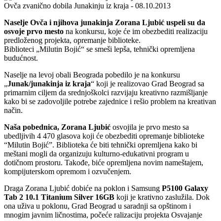
Ovča zvanično dobila Junakinju iz kraja - 08.10.2013
Naselje Ovča i njihova junakinja Zorana Ljubić uspeli su da
osvoje prvo mesto
na konkursu, koje će im obezbediti realizaciju
predloženog projekta, opremanje biblioteke.
Biblioteci „Milutin Bojić“ se smeši lepša, tehnički opremljena
budućnost.
Naselje na levoj obali Beograda pobedilo je na konkursu
„
Junak/junakinja iz kraja
“ koji je realizovao Grad Beograd sa
primarnim ciljem da srednjoškolci razvijaju kreativno razmišljanje
kako bi se zadovoljile potrebe zajednice i rešio problem na kreativan
način.
Naša pobednica, Zorana Ljubić
osvojila je prvo mesto sa
ubedljivih 4 470 glasova koji će obezbediti opremanje biblioteke
“Milutin Bojić”. Biblioteka će biti tehnički opremljena kako bi
meštani mogli da organizuju kulturno-edukativni program u
dotičnom prostoru. Takođe, biće opremljena novim nameštajem,
kompijuterskom opremom i ozvučenjem.
Draga Zorana Ljubić dobiće na poklon i Samsung
P5100 Galaxy
Tab 2 10.1 Titanium Silver 16GB
koji je krativno zaslužila. Dok
ona uživa u poklonu, Grad Beograd u saradnji sa opštinom i
mnogim javnim ličnostima, počeće ralizaciju projekta Osvajanje