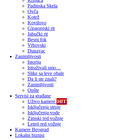
Krnjača
Padinska Skela
Ovča
Kotež
Kovilovo
Glogonjski rit
Jabučki rit
Besni fok
Vrbovski
Dunavac
Zanimljivosti
Istorija
Istraživali smo…
Slike sa leve obale
Da li ste znali?
Zanimljivosti
Opšte
Servisi za građane
Uživo kamere
HIT
Isključenja struje
Isključenja vode
Zimski red vožnje
Letnji red vožnje
Kamere Beograd
Lokalni biznisi