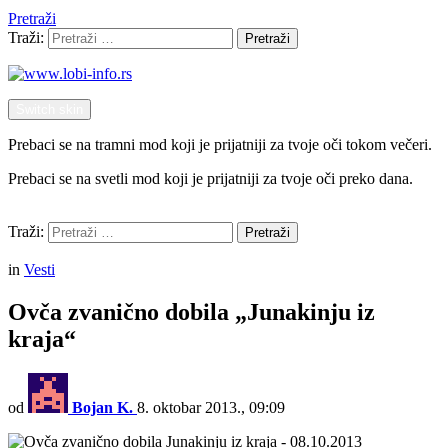
Pretraži
Traži:
Pretraži
Switch skin
Prebaci se na tramni mod koji je prijatniji za tvoje oči tokom večeri.
Prebaci se na svetli mod koji je prijatniji za tvoje oči preko dana.
Pretraži
Traži:
Pretraži
Menu
in
Vesti
Ovča zvanično dobila „Junakinju iz
kraja“
od
Bojan K.
8. oktobar 2013., 09:09