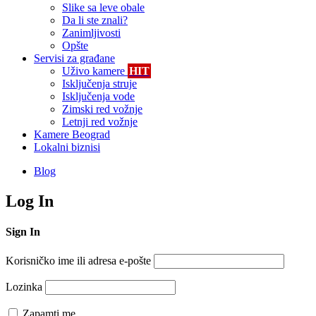
Slike sa leve obale
Da li ste znali?
Zanimljivosti
Opšte
Servisi za građane
Uživo kamere
HIT
Isključenja struje
Isključenja vode
Zimski red vožnje
Letnji red vožnje
Kamere Beograd
Lokalni biznisi
Blog
Log In
Sign In
Korisničko ime ili adresa e-pošte
Lozinka
Zapamti me