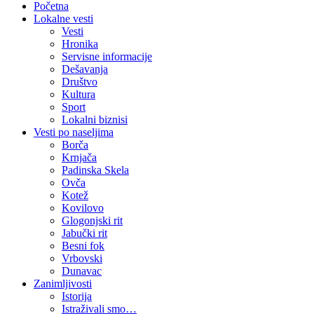
Početna
Lokalne vesti
Vesti
Hronika
Servisne informacije
Dešavanja
Društvo
Kultura
Sport
Lokalni biznisi
Vesti po naseljima
Borča
Krnjača
Padinska Skela
Ovča
Kotež
Kovilovo
Glogonjski rit
Jabučki rit
Besni fok
Vrbovski
Dunavac
Zanimljivosti
Istorija
Istraživali smo…