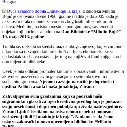
Beograda.
Biblioteka Milutin
Bojić je osnovana davne 1966. godine i radila je do 2005 kada je
nažalost morala da bude zatvorena zbog loših infrastrukturnih
uslova. Međutim, na istom mestu je podignut nov, savremeniji
objekat koji počinje sa radom na
Dan Biblioteke “Milutin Bojić”
19. maja 2013. godine
.
Trudila se, u skadu sa sredstvima, da obogaćuje svoj književni fond
u koraku sa razvojem kulture i društva. Ipak, ekonomska kriza i
nedostatak sredstava ostavila je trag na književni fond knjiga kao i
opremljenosti biblioteke.
Uvek je bila odličan promoter kulturno- obrazovanih i informativnih
aktivnosti posvećena svim generacjama i svim obrzovnim i
socijalnim grupama.
Njenom razvoju naročito je doprinela i
opština Palilula a sada i naša junakinja, Zorana
.
Zahvaljujemo svim građanima koji su podržali našu
sugrađanku i glasali za njen kreativna predlog koji je pokazao
svoju nesebičnost i doprineo poboljšanju života naše zajednice.
Zorani Ljubić čestitamo na ostvarenom uspehu i ponosno
zasluženoj tituli “Junakinje iz kraja”. Nadamo se da ćemo
uskoro zakoračiti u novo opremljenu biblioteku “Milutin
Bojić”
.