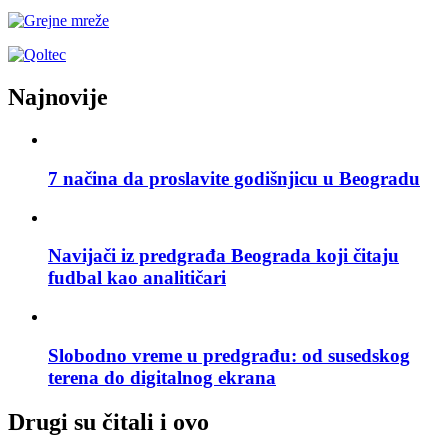
Najnovije
7 načina da proslavite godišnjicu u Beogradu
Navijači iz predgrađa Beograda koji čitaju
fudbal kao analitičari
Slobodno vreme u predgrađu: od susedskog
terena do digitalnog ekrana
Drugi su čitali i ovo