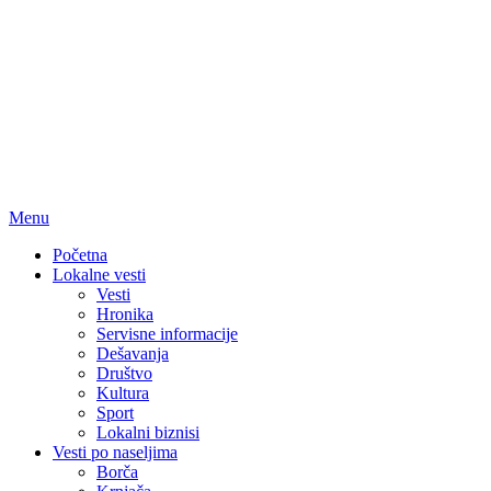
Menu
Početna
Lokalne vesti
Vesti
Hronika
Servisne informacije
Dešavanja
Društvo
Kultura
Sport
Lokalni biznisi
Vesti po naseljima
Borča