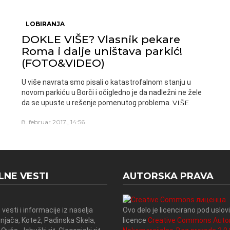
LOBIRANJA
DOKLE VIŠE? Vlasnik pekare
Roma i dalje uništava parkić!
(FOTO&VIDEO)
U više navrata smo pisali o katastrofalnom stanju u
novom parkiću u Borči i očigledno je da nadležni ne žele
da se upuste u rešenje pomenutog problema.
VIŠE
8. februar 2017., 14:56
LNE VESTI
AUTORSKA PRAVA
 vesti i informacije iz naselja
Ovo delo je licencirano pod uslo
rnjača, Kotež, Padinska Skela,
licence
Creative Commons Auto