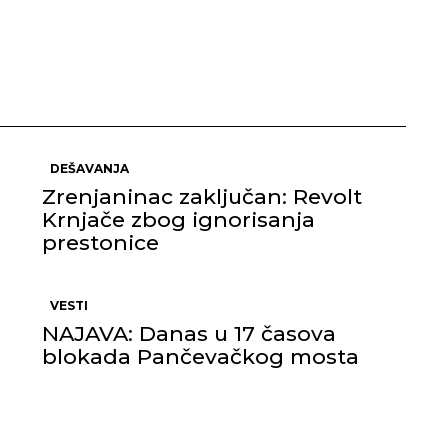
DEŠAVANJA
Zrenjaninac zaključan: Revolt
Krnjače zbog ignorisanja
prestonice
VESTI
NAJAVA: Danas u 17 časova
blokada Pančevačkog mosta