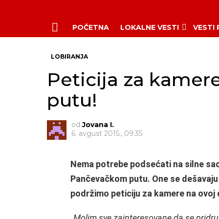
POČETNA
LOKALNE VESTI
VESTI
Menu
LOBIRANJA
Peticija za kame
putu!
od
Jovana I.
6. avgust 2015., 09:35
Nema potrebe podsećati na silne sao
Pančevačkom putu. One se dešavaju 
podržimo peticiju za kamere na ovoj 
„Molim sve zainteresovane da se pridruž