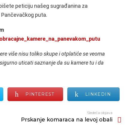
išete peticiju našeg sugrađanina za
ž Pančevačkog puta.
em
saobracajne_kamere_na_panevakom_putu
re više nisu toliko skupe i otplatiće se veoma
sigurno uticati saznanje da su kamere tu i da
PINTEREST
LINKEDIN
Sledeća objava
Prskanje komaraca na levoj obali