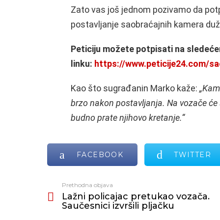
Zato vas još jednom pozivamo da potp
postavljanje saobraćajnih kamera du
Peticiju možete potpisati na sledeć
linku:
https://www.peticije24.com/
Kao što sugrađanin Marko kaže:
„Kame
brzo nakon postavljanja. Na vozače će 
budno prate njihovo kretanje.“
FACEBOOK
TWITTER
Prethodna objava
Vidi
Lažni policajac pretukao vozača.
još
Saučesnici izvršili pljačku