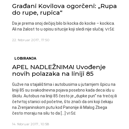
Građani Kovilova ogorčeni: „Rupa
do rupe, rupica“
Da je prema onoj dečijoj bilo bi kocka do kocke – kockica.
Ali na žalost to u opisu situcije koji sledi nije slučaj.
VIŠE
22. februar 2017., 17:50
LOBIRANJA
APEL NADLEŽNIMA! Uvođenje
novih polazaka na liniji 85
Gužve na stajalištima i autobusima u jutarnjem špicu na
liniji 85 su svakodnevna pojava posebno kada deca idu u
školu. Autobus na liniji 85 često je „dupke pun“ na trećoj ili
četvrtoj stanici od početne, što znači da oni koji čekaju
na Zrenjaninskom putu kod Panonije ili Malog Zbega
često moraju na silu to da […]
VIŠE
14. februar 2017., 10:58