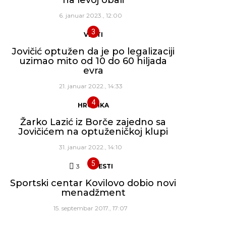
6. januar 2023., 12:00
VESTI
Jovičić optužen da je po legalizaciji
uzimao mito od 10 do 60 hiljada
evra
21. januar 2022., 14:33
HRONIKA
Žarko Lazić iz Borče zajedno sa
Jovičićem na optuženičkoj klupi
31. januar 2022., 14:10
3
Komentara
VESTI
Sportski centar Kovilovo dobio novi
menadžment
15. septembar 2017., 17:07