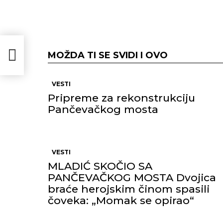
MOŽDA TI SE SVIDI I OVO
VESTI
Pripreme za rekonstrukciju
Pančevačkog mosta
VESTI
MLADIĆ SKOČIO SA
PANČEVAČKOG MOSTA Dvojica
braće herojskim činom spasili
čoveka: „Momak se opirao“