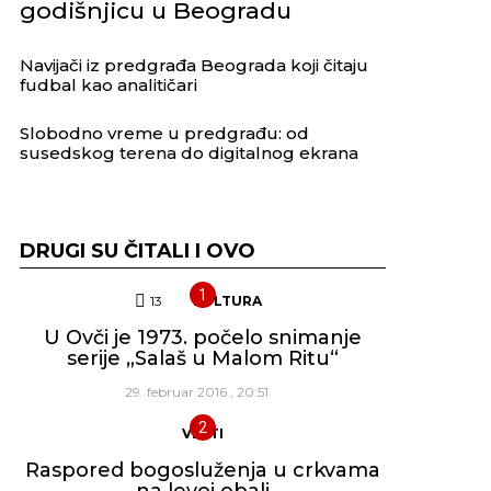
godišnjicu u Beogradu
Navijači iz predgrađa Beograda koji čitaju
fudbal kao analitičari
Slobodno vreme u predgrađu: od
susedskog terena do digitalnog ekrana
DRUGI SU ČITALI I OVO
13
Komentara
KULTURA
U Ovči je 1973. počelo snimanje
serije „Salaš u Malom Ritu“
29. februar 2016., 20:51
VESTI
Raspored bogosluženja u crkvama
na levoj obali