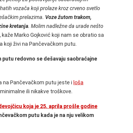
atih vozača koji prolaze kroz crveno svetlo
pešačkim prelazima.
Voze žutom trakom,
zine kretanja
.
Molim nadležne da urade nešto
, kaže Marko Gojković koji nam se obratio sa
a koji živi na Pančevačkom putu.
m putu redovno se dešavaju saobraćajne
a na Pančevačkom putu jeste i
loša
 minimalne ili nikakve troškove.
evojčicu koja je 25. aprila prošle godine
čevačkom putu kada je na nju velikom