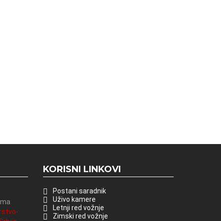
KORISNI LINKOVI
Postani saradnik
Uživo kamere
vima
Letnji red vožnje
rstvo-
Zimski red vožnje