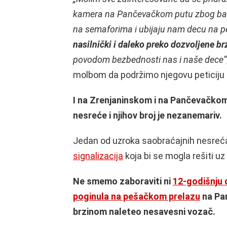
kamera na Pančevačkom putu
zbog bah
na semaforima
i ubijaju nam decu na 
nasilnički i daleko preko dozvoljene br
povodom bezbednosti nas i naše dece“
molbom da podržimo njegovu peticiju 
I na Zrenjaninskom i na Pančevačko
nesreće i njihov broj je nezanemariv.
Jedan od uzroka saobraćajnih nesreć
signalizacija
koja bi se mogla rešiti uz
Ne smemo zaboraviti ni
12-godišnju d
poginula na pešačkom prelazu
na Pan
brzinom naleteo nesavesni vozač.