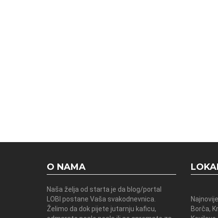
O NAMA
LOKA
Naša želja od starta je da blog/portal
LOBI postane Vaša svakodnevnica.
Najnovije
Želimo da dok pijete jutarnju kaficu,
Borča, K