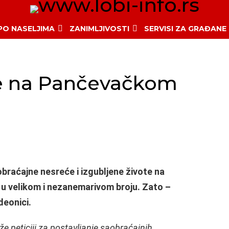
 PO NASELJIMA
ZANIMLJIVOSTI
SERVISI ZA GRAĐANE
re na Pančevačkom
braćajne nesreće i izgubljene živote na
u velikom i nezanemarivom broju. Zato –
deonici.
e peticiji za postavljanje saobraćajnih