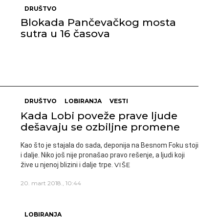
DRUŠTVO
Blokada Pančevačkog mosta
sutra u 16 časova
DRUŠTVO
LOBIRANJA
VESTI
Kada Lobi poveže prave ljude
dešavaju se ozbiljne promene
Kao što je stajala do sada, deponija na Besnom Foku stoji
i dalje. Niko još nije pronašao pravo rešenje, a ljudi koji
žive u njenoj blizini i dalje trpe.
VIŠE
20. mart 2018., 10:44
LOBIRANJA