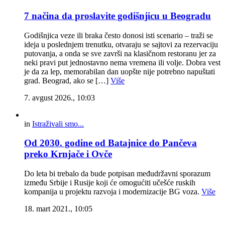
7 načina da proslavite godišnjicu u Beogradu
Godišnjica veze ili braka često donosi isti scenario – traži se
ideja u poslednjem trenutku, otvaraju se sajtovi za rezervaciju
putovanja, a onda se sve završi na klasičnom restoranu jer za
neki pravi put jednostavno nema vremena ili volje. Dobra vest
je da za lep, memorabilan dan uopšte nije potrebno napuštati
grad. Beograd, ako se […]
Više
7. avgust 2026., 10:03
in
Istraživali smo...
Od 2030. godine od Batajnice do Pančeva
preko Krnjače i Ovče
Do leta bi trebalo da bude potpisan međudržavni sporazum
između Srbije i Rusije koji će omogućiti učešće ruskih
kompanija u projektu razvoja i modernizacije BG voza.
Više
18. mart 2021., 10:05