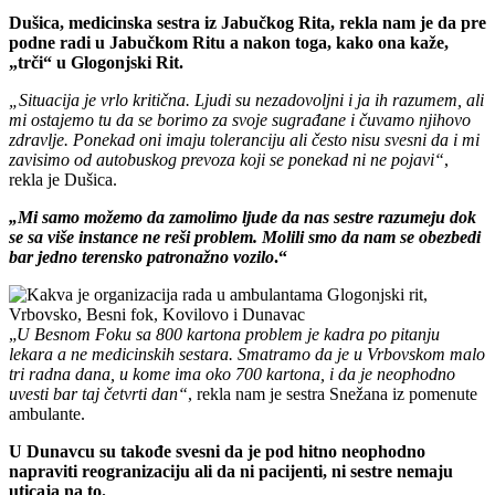
Dušica, medicinska sestra iz Jabučkog Rita, rekla nam je da pre
podne radi u Jabučkom Ritu a nakon toga, kako ona kaže,
„trči“ u Glogonjski Rit.
„Situacija je vrlo kritična. Ljudi su nezadovoljni i ja ih razumem, ali
mi ostajemo tu da se borimo za svoje sugrađane i čuvamo njihovo
zdravlje. Ponekad oni imaju toleranciju ali često nisu svesni da i mi
zavisimo od autobuskog prevoza koji se ponekad ni ne pojavi“
,
rekla je Dušica.
„Mi samo možemo da zamolimo ljude da nas sestre razumeju dok
se sa više instance ne reši problem.
Molili smo da nam se obezbedi
bar jedno terensko patronažno vozilo
.“
„
U Besnom Foku sa 800 kartona problem je kadra po pitanju
lekara a ne medicinskih sestara. Smatramo da je u Vrbovskom malo
tri radna dana, u kome ima oko 700 kartona, i da je neophodno
uvesti bar taj četvrti dan“
, rekla nam je sestra Snežana iz pomenute
ambulante.
U Dunavcu su takođe svesni da je pod hitno neophodno
napraviti reogranizaciju ali da ni pacijenti, ni sestre nemaju
uticaja na to.