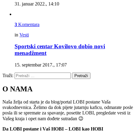
31. januar 2022., 14:10
3
Komentara
in
Vesti
Sportski centar Kovilovo dobio novi
menadžment
15. septembar 2017., 17:07
Traži:
Pretraži
O NAMA
Naša želja od starta je da blog/portal LOBI postane Vaša
svakodnevnica. Želimo da dok pijete jutarnju kaficu, odmarate posle
posla ili se spremate za spavanje, posetite LOBI, pregledate vesti iz
Vašeg kraja i opet nam dođete sutradan 😉
Da LOBI postane i Vaš HOBI – LOBI kao HOBI