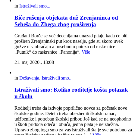
in
Istraživali smo...
Biće rušenja objekata duž Zrenjaninca od
Sebeša do Zbega zbog proširenja
Građani Borče se već decenijama unazad pitaju kada će biti
proširen Zrenjaninski put kroz naselje, gde su skoro uvek
gužve u saobraćaju a posebno u potezu od raskrsnice
„Putnik“ do raskrsnice „Panonija“.
Više
21. maj 2020., 13:08
in
Dešavanja
,
Istraživali smo...
Istraživali smo: Koliko roditelje košta polazak
u školu
Roditelji treba da izdvoje poprilično novca za početak nove
školske godine. Detetu treba obezbediti školski ranac,
udžbenike i potreban školski pribor. Još kad se na neophodno
u školi pridoda odeća i obuća, jedna plata je neizbežna.
Upravo zbog toga smo za vas istraživali šta je sve potrebno za