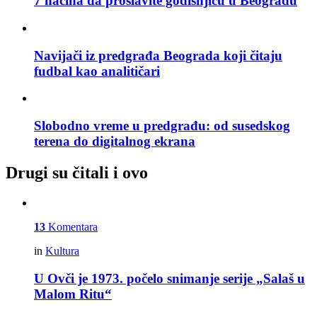
7 načina da proslavite godišnjicu u Beogradu
Navijači iz predgrađa Beograda koji čitaju
fudbal kao analitičari
Slobodno vreme u predgrađu: od susedskog
terena do digitalnog ekrana
Drugi su čitali i ovo
13
Komentara
in
Kultura
U Ovči je 1973. počelo snimanje serije „Salaš u
Malom Ritu“