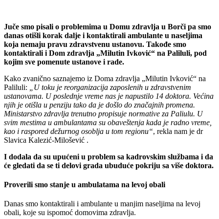
Juče smo pisali o problemima u Domu zdravlja u Borči pa smo
danas otišli korak dalje i kontaktirali ambulante u naseljima
koja nemaju pravu zdravstvenu ustanovu. Takođe smo
kontaktirali i Dom zdravlja „Milutin Ivković“ na Paliluli, pod
kojim sve pomenute ustanove i rade.
Kako zvanično saznajemo iz Doma zdravlja „Milutin Ivković“ na
Paliluli:
„U toku je reorganizacija zaposlenih u zdravstvenim
ustanovama.
U poslednje vreme nas je napustilo 14 doktora. Većina
njih je otišla u penziju tako da je došlo do značajnih promena.
Ministarstvo zdravlja trenutno propisuje normative za Paliulu. U
svim mestima u ambulantama su obaveštenja kada je radno vreme,
kao i raspored dežurnog osoblja u tom regionu“
, rekla nam je dr
Slavica Kalezić-Milošević .
I dodala da su upućeni u problem sa kadrovskim službama i da
će gledati da se ti delovi grada ubuduće pokriju sa više doktora.
Proverili smo stanje u ambulatama na levoj obali
Danas smo kontaktirali i ambulante u manjim naseljima na levoj
obali, koje su ispomoć domovima zdravlja.