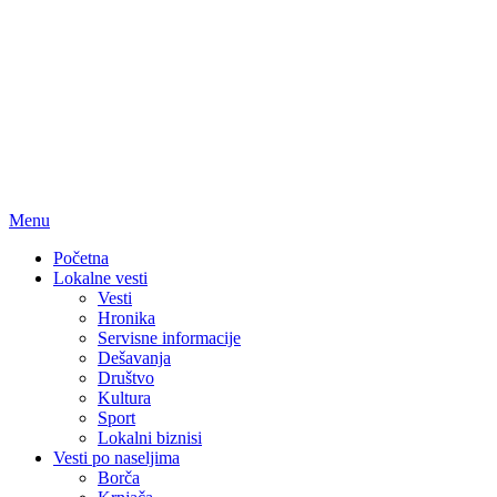
Menu
Početna
Lokalne vesti
Vesti
Hronika
Servisne informacije
Dešavanja
Društvo
Kultura
Sport
Lokalni biznisi
Vesti po naseljima
Borča