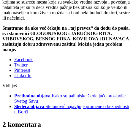
kojima se susreću mesta koja su svakako vredna razvoja i povećanja
nataliteta jer su ta deca vredna pažnje bez obzira koliko je veliko ili
malo naselje u kom žive a možda su i oni neki budući doktori, sestre
ili načelnici.
Smatramo da ako već čekaju na „taj prevoz“ da dođu do posla,
svi stanovnici GLOGONJSKOG i JABUČKOG RITA,
VRBOVSKOG, BESNOG FOKA, KOVILOVA i DUNAVACA
zaslužuju dobru zdravstvenu zaštitu! Možda jedan problem
manje.
Facebook
Twitter
Pinterest
LinkedIn
Vidi još
Prethodna objava
Kako su palilulske škole juče proslavile
Svetog Savu
Sledeća objava
Stefanović najavljuje promene o bezbednosti
u Borči
2 komentara