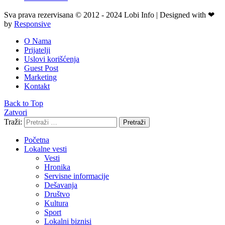
Sva prava rezervisana © 2012 - 2024 Lobi Info | Designed with ❤
by
Responsive
O Nama
Prijatelji
Uslovi korišćenja
Guest Post
Marketing
Kontakt
Back to Top
Zatvori
Traži:
Pretraži
Početna
Lokalne vesti
Vesti
Hronika
Servisne informacije
Dešavanja
Društvo
Kultura
Sport
Lokalni biznisi