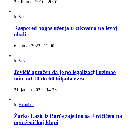
29. februar 2016., 20:51
in
Vesti
Raspored bogosluženja u crkvama na levoj
obali
6. januar 2023., 12:00
in
Vesti
Jovičić optužen da je po legalizaciji uzimao
mito od 10 do 60 hiljada evra
21. januar 2022., 14:33
in
Hronika
Žarko Lazić iz Borče zajedno sa Jovičićem na
optuženičkoj klupi