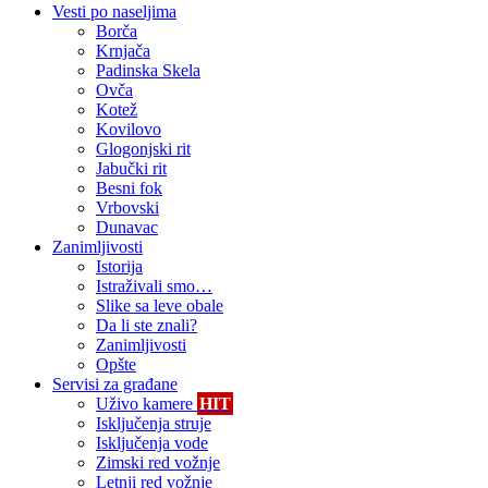
Vesti po naseljima
Borča
Krnjača
Padinska Skela
Ovča
Kotež
Kovilovo
Glogonjski rit
Jabučki rit
Besni fok
Vrbovski
Dunavac
Zanimljivosti
Istorija
Istraživali smo…
Slike sa leve obale
Da li ste znali?
Zanimljivosti
Opšte
Servisi za građane
Uživo kamere
HIT
Isključenja struje
Isključenja vode
Zimski red vožnje
Letnji red vožnje