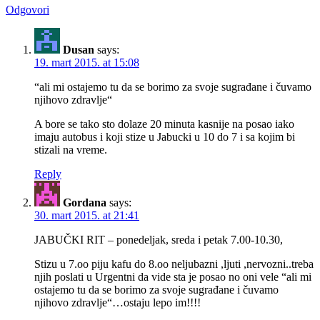
Odgovori
Dusan
says:
19. mart 2015. at 15:08
“ali mi ostajemo tu da se borimo za svoje sugrađane i čuvamo
njihovo zdravlje“
A bore se tako sto dolaze 20 minuta kasnije na posao iako
imaju autobus i koji stize u Jabucki u 10 do 7 i sa kojim bi
stizali na vreme.
Reply
Gordana
says:
30. mart 2015. at 21:41
JABUČKI RIT – ponedeljak, sreda i petak 7.00-10.30,
Stizu u 7.oo piju kafu do 8.oo neljubazni ,ljuti ,nervozni..treba
njih poslati u Urgentni da vide sta je posao no oni vele “ali mi
ostajemo tu da se borimo za svoje sugrađane i čuvamo
njihovo zdravlje“…ostaju lepo im!!!!