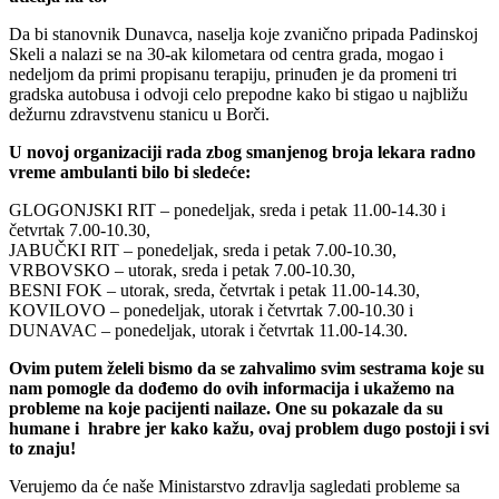
Da bi stanovnik Dunavca, naselja koje zvanično pripada Padinskoj
Skeli a nalazi se na 30-ak kilometara od centra grada, mogao i
nedeljom da primi propisanu terapiju, prinuđen je da promeni tri
gradska autobusa i odvoji celo prepodne kako bi stigao u najbližu
dežurnu zdravstvenu stanicu u Borči.
U novoj organizaciji rada zbog smanjenog broja lekara radno
vreme ambulanti bilo bi sledeće:
GLOGONJSKI RIT – ponedeljak, sreda i petak 11.00-14.30 i
četvrtak 7.00-10.30,
JABUČKI RIT – ponedeljak, sreda i petak 7.00-10.30,
VRBOVSKO – utorak, sreda i petak 7.00-10.30,
BESNI FOK – utorak, sreda, četvrtak i petak 11.00-14.30,
KOVILOVO – ponedeljak, utorak i četvrtak 7.00-10.30 i
DUNAVAC – ponedeljak, utorak i četvrtak 11.00-14.30.
Ovim putem želeli bismo da se zahvalimo svim sestrama koje su
nam pomogle da dođemo do ovih informacija i ukažemo na
probleme na koje pacijenti nailaze. One su pokazale da su
humane i hrabre jer kako kažu, ovaj problem dugo postoji i svi
to znaju!
Verujemo da će naše Ministarstvo zdravlja sagledati probleme sa