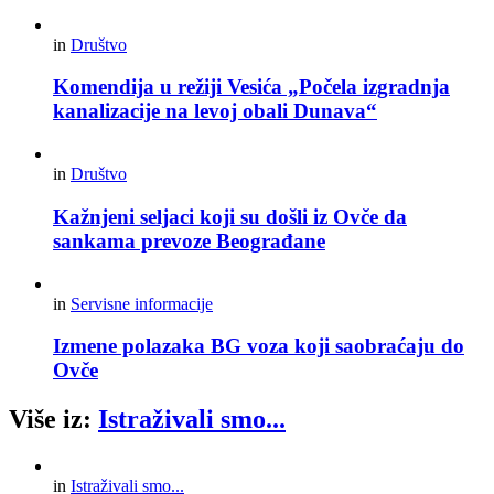
in
Društvo
Komendija u režiji Vesića „Počela izgradnja
kanalizacije na levoj obali Dunava“
in
Društvo
Kažnjeni seljaci koji su došli iz Ovče da
sankama prevoze Beograđane
in
Servisne informacije
Izmene polazaka BG voza koji saobraćaju do
Ovče
Više iz:
Istraživali smo...
in
Istraživali smo...