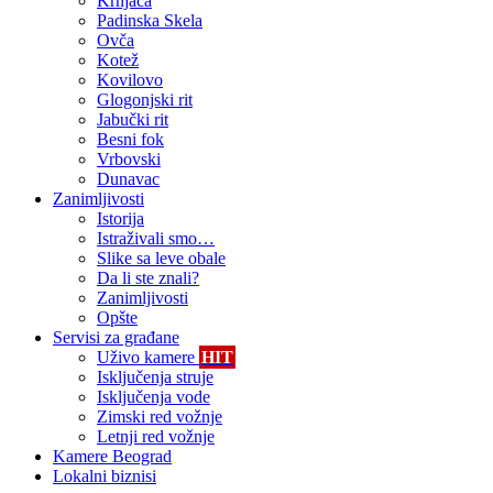
Krnjača
Padinska Skela
Ovča
Kotež
Kovilovo
Glogonjski rit
Jabučki rit
Besni fok
Vrbovski
Dunavac
Zanimljivosti
Istorija
Istraživali smo…
Slike sa leve obale
Da li ste znali?
Zanimljivosti
Opšte
Servisi za građane
Uživo kamere
HIT
Isključenja struje
Isključenja vode
Zimski red vožnje
Letnji red vožnje
Kamere Beograd
Lokalni biznisi