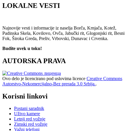
LOKALNE VESTI
Najnovije vesti i informacije iz naselja Borča, Krnjača, Kotež,
Padinska Skela, Kovilovo, Ovča, Jabučki rit, Glogonjski rit, Besni
Fok, Široka Greda, Preliv, Vrbovski, Dunavac i Crvenka.
Budite uvek u toku!
AUTORSKA PRAVA
Ovo delo je licencirano pod uslovima licence
Creative Commons
Autorstvo-Nekomercijalno-Bez prerada 3.0 Srbija.
.
Korisni linkovi
Postani saradnik
Uživo kamere
Letnji red vožnje
Zimski red vožnje
Važni telefoni