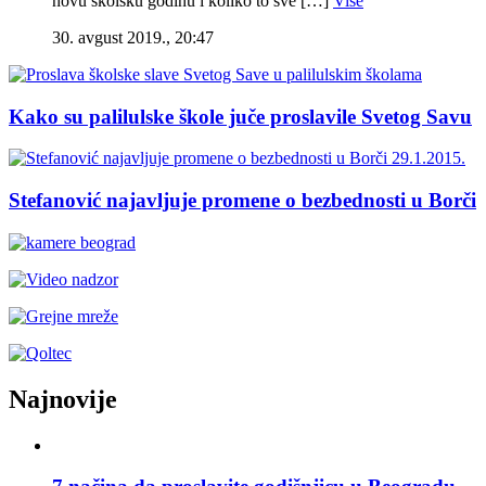
novu školsku godinu i koliko to sve […]
Više
30. avgust 2019., 20:47
Kako su palilulske škole juče proslavile Svetog Savu
Stefanović najavljuje promene o bezbednosti u Borči
Najnovije