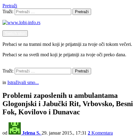
Pretraži
Traži:
Pretraži
Switch skin
Prebaci se na tramni mod koji je prijatniji za tvoje oči tokom večeri.
Prebaci se na svetli mod koji je prijatniji za tvoje oči preko dana.
Pretraži
Traži:
Pretraži
Menu
in
Istraživali smo...
Problemi zaposlenih u ambulantama
Glogonjski i Jabučki Rit, Vrbovsko, Besni
Fok, Kovilovo i Dunavac
od
Jelena S.
29. januar 2015., 17:31
2
Komentara