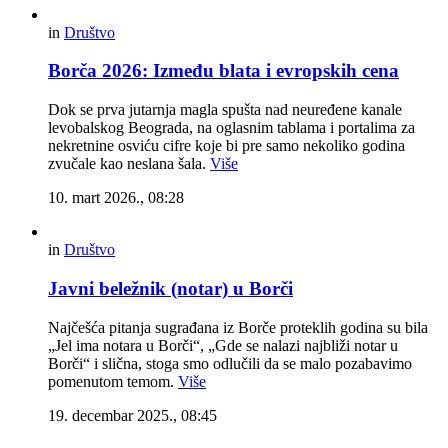
in
Društvo
Borča 2026: Između blata i evropskih cena
Dok se prva jutarnja magla spušta nad neuređene kanale
levobalskog Beograda, na oglasnim tablama i portalima za
nekretnine osviću cifre koje bi pre samo nekoliko godina
zvučale kao neslana šala.
Više
10. mart 2026., 08:28
in
Društvo
Javni beležnik (notar) u Borči
Najčešća pitanja sugrađana iz Borče proteklih godina su bila
„Jel ima notara u Borči“, „Gde se nalazi najbliži notar u
Borči“ i slična, stoga smo odlučili da se malo pozabavimo
pomenutom temom.
Više
19. decembar 2025., 08:45