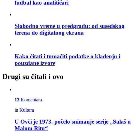
fudbal kao analitičari
Slobodno vreme u predgrađu: od susedskog
terena do digitalnog ekrana
Kako čitati i tumačiti podatke o klađenju i
pouzdane izvore
Drugi su čitali i ovo
13
Komentara
in
Kultura
U Ovči je 1973. počelo snimanje serije „Salaš u
Malom Ritu“