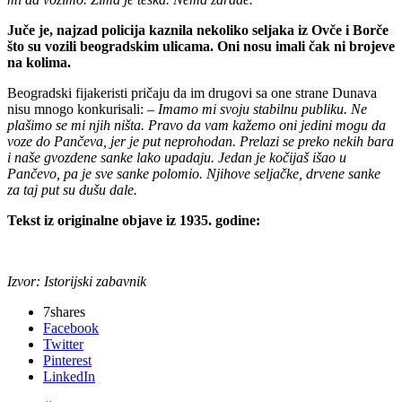
Juče je, najzad policija kaznila nekoliko seljaka iz Ovče i Borče
što su vozili beogradskim ulicama. Oni nosu imali čak ni brojeve
na kolima.
Beogradski fijakeristi pričaju da im drugovi sa one strane Dunava
nisu mnogo konkurisali:
– Imamo mi svoju stabilnu publiku. Ne
plašimo se mi njih ništa. Pravo da vam kažemo oni jedini mogu da
voze do Pančeva, jer je put neprohodan. Prelazi se preko nekih bara
i naše gvozdene sanke lako upadaju. Jedan je kočijaš išao u
Pančevo, pa je sve sanke polomio. Njihove seljačke, drvene sanke
za taj put su dušu dale.
Tekst iz originalne objave iz 1935. godine:
Izvor: Istorijski zabavnik
7
shares
Facebook
Twitter
Pinterest
LinkedIn