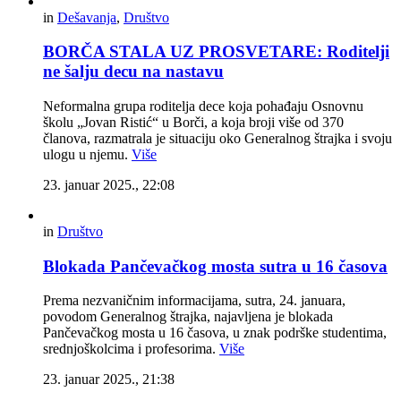
in
Dešavanja
,
Društvo
BORČA STALA UZ PROSVETARE: Roditelji
ne šalju decu na nastavu
Neformalna grupa roditelja dece koja pohađaju Osnovnu
školu „Jovan Ristić“ u Borči, a koja broji više od 370
članova, razmatrala je situaciju oko Generalnog štrajka i svoju
ulogu u njemu.
Više
23. januar 2025., 22:08
in
Društvo
Blokada Pančevačkog mosta sutra u 16 časova
Prema nezvaničnim informacijama, sutra, 24. januara,
povodom Generalnog štrajka, najavljena je blokada
Pančevačkog mosta u 16 časova, u znak podrške studentima,
srednjoškolcima i profesorima.
Više
23. januar 2025., 21:38