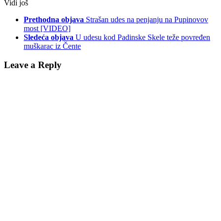
Vidi još
Prethodna objava
Strašan udes na penjanju na Pupinovov
most [VIDEO]
Sledeća objava
U udesu kod Padinske Skele teže povređen
muškarac iz Čente
Leave a Reply