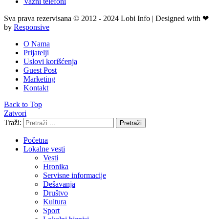
Važni telefoni
Sva prava rezervisana © 2012 - 2024 Lobi Info | Designed with ❤
by
Responsive
O Nama
Prijatelji
Uslovi korišćenja
Guest Post
Marketing
Kontakt
Back to Top
Zatvori
Traži:
Pretraži
Početna
Lokalne vesti
Vesti
Hronika
Servisne informacije
Dešavanja
Društvo
Kultura
Sport