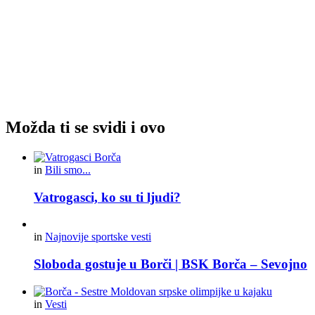
Možda ti se svidi i ovo
in
Bili smo...
Vatrogasci, ko su ti ljudi?
in
Najnovije sportske vesti
Sloboda gostuje u Borči | BSK Borča – Sevojno
in
Vesti