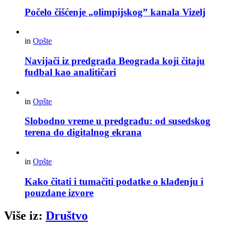
Počelo čišćenje „olimpijskog” kanala Vizelj
in
Opšte
Navijači iz predgrađa Beograda koji čitaju
fudbal kao analitičari
in
Opšte
Slobodno vreme u predgrađu: od susedskog
terena do digitalnog ekrana
in
Opšte
Kako čitati i tumačiti podatke o klađenju i
pouzdane izvore
Više iz:
Društvo