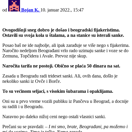
od
Bojan K.
10. januar 2022., 15:47
Ovogodišnji sneg dobro je došao i beogradski fijakeristima.
Ostavili su svoja kola u štalama, a na stanice su isterali sanke.
Posao baš ne ide najbolje, ali ipak zarađuje se više nego s fijakerima.
Naročito nedeljom Beograđani vrlo rado uzimaju sanke i voze se do
Zemuna, Topčidera i Avale. Prevoz nije skup.
Naročita tarifa ne postoji. Obično se plaća 50 dinara na sat.
Zasada u Beogradu radi trideset sanki. Ali, ovih dana, došlo je
nekoliko sanki iz Ovče i Borče.
To su većinom seljaci, s visokim šubarama i opaklijama.
Oni su u prvo vreme vozili publiku iz Pančeva u Beograd, a docnije
su radili i u Beogradu.
Naravno po daleko nižoj ceni nego ostali vlasnici sanki.
Prečani su se pravdali:
– I mi smo, brate, Beograđani, pa možemo i
mi da vozimo. Zima je teška. Nema zarade.