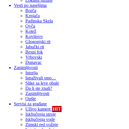
Lokalni biznisi
Vesti po naseljima
Borča
Krnjača
Padinska Skela
Ovča
Kotež
Kovilovo
Glogonjski rit
Jabučki rit
Besni fok
Vrbovski
Dunavac
Zanimljivosti
Istorija
Istraživali smo…
Slike sa leve obale
Da li ste znali?
Zanimljivosti
Opšte
Servisi za građane
Uživo kamere
HIT
Isključenja struje
Isključenja vode
Zimski red vožnje