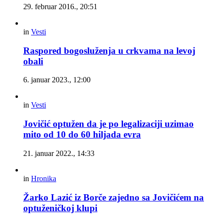
29. februar 2016., 20:51
in
Vesti
Raspored bogosluženja u crkvama na levoj
obali
6. januar 2023., 12:00
in
Vesti
Jovičić optužen da je po legalizaciji uzimao
mito od 10 do 60 hiljada evra
21. januar 2022., 14:33
in
Hronika
Žarko Lazić iz Borče zajedno sa Jovičićem na
optuženičkoj klupi