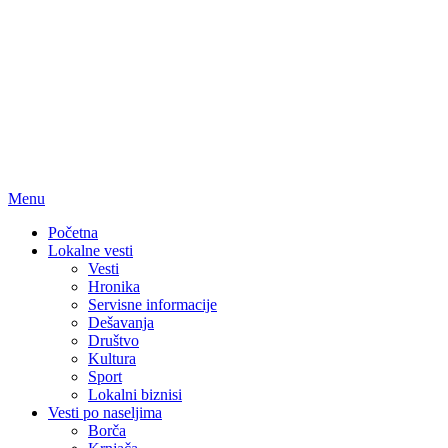
Menu
Početna
Lokalne vesti
Vesti
Hronika
Servisne informacije
Dešavanja
Društvo
Kultura
Sport
Lokalni biznisi
Vesti po naseljima
Borča