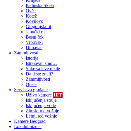
Krnjača
Padinska Skela
Ovča
Kotež
Kovilovo
Glogonjski rit
Jabučki rit
Besni fok
Vrbovski
Dunavac
Zanimljivosti
Istorija
Istraživali smo…
Slike sa leve obale
Da li ste znali?
Zanimljivosti
Opšte
Servisi za građane
Uživo kamere
HIT
Isključenja struje
Isključenja vode
Zimski red vožnje
Letnji red vožnje
Kamere Beograd
Lokalni biznisi