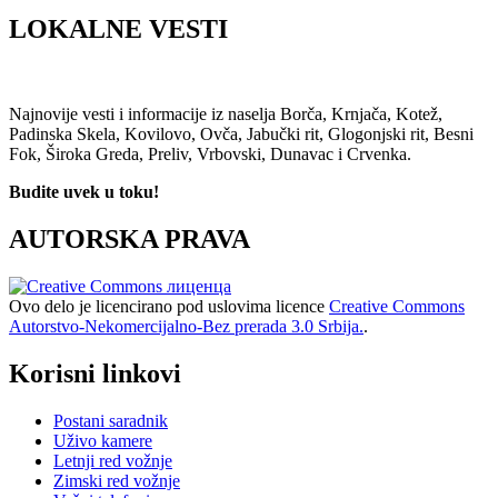
LOKALNE VESTI
Najnovije vesti i informacije iz naselja Borča, Krnjača, Kotež,
Padinska Skela, Kovilovo, Ovča, Jabučki rit, Glogonjski rit, Besni
Fok, Široka Greda, Preliv, Vrbovski, Dunavac i Crvenka.
Budite uvek u toku!
AUTORSKA PRAVA
Ovo delo je licencirano pod uslovima licence
Creative Commons
Autorstvo-Nekomercijalno-Bez prerada 3.0 Srbija.
.
Korisni linkovi
Postani saradnik
Uživo kamere
Letnji red vožnje
Zimski red vožnje