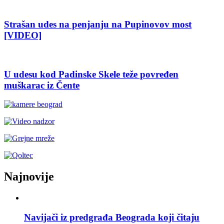
Strašan udes na penjanju na Pupinovov most
[VIDEO]
U udesu kod Padinske Skele teže povređen
muškarac iz Čente
Najnovije
Navijači iz predgrađa Beograda koji čitaju