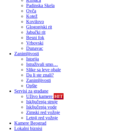
Krnjača
Padinska Skela
Ovča
Kotež
Kovilovo
Glogonjski rit
Jabučki rit
Besni fok
Vrbovski
Dunavac
Zanimljivosti
Istorija
Istraživali smo…
Slike sa leve obale
Da li ste znali?
Zanimljivosti
Opšte
Servisi za građane
Uživo kamere
HIT
Isključenja struje
Isključenja vode
Zimski red vožnje
Letnji red vožnje
Kamere Beograd
Lokalni biznisi