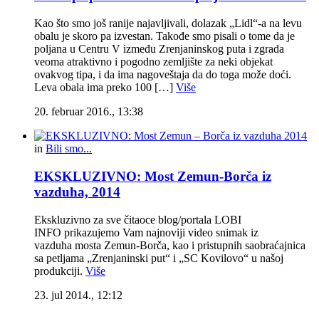
Kao što smo još ranije najavljivali, dolazak „Lidl“-a na levu
obalu je skoro pa izvestan. Takođe smo pisali o tome da je
poljana u Centru V između Zrenjaninskog puta i zgrada
veoma atraktivno i pogodno zemljište za neki objekat
ovakvog tipa, i da ima nagoveštaja da do toga može doći.
Leva obala ima preko 100 […]
Više
20. februar 2016., 13:38
in
Bili smo...
EKSKLUZIVNO: Most Zemun-Borča iz
vazduha, 2014
Ekskluzivno za sve čitaoce blog/portala LOBI
INFO prikazujemo Vam najnoviji video snimak iz
vazduha mosta Zemun-Borča, kao i pristupnih saobraćajnica
sa petljama „Zrenjaninski put“ i „SC Kovilovo“ u našoj
produkciji.
Više
23. jul 2014., 12:12