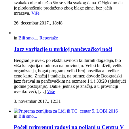
svakako nije ni nešto što se viđa svakog dana. Očigledno da
je plodonošenje produženo zbog blage zime, bez jačih
mrazeva.
Više
26. decembar 2017., 18:48
in
Bili smo...
,
Reportaže
Jazz varijacije u mrkloj pančevačkoj noći
Beograd je uvek, po ekskluzivnosti kulturnih događaja, bio
viša kategorija u odnosu na provinciju. Veliki budžeti, velika
organizacija, bogat program, veliki broj posetilaca i velike
cene karte. Značaj i tradicija, na primer, dovode Beogradski
jazz festival sa pančevačkim na razmere 1:1 i 33:20 (gledajući
godine postojanja). Dakle, jednak je značaj, a u provinciji
uveliko veći, […]
Više
3. novembar 2017., 12:31
in
Bili smo...
Počeli pripremni radovi na poljani u Centru V