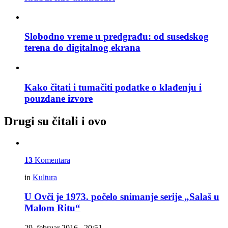
Slobodno vreme u predgrađu: od susedskog
terena do digitalnog ekrana
Kako čitati i tumačiti podatke o klađenju i
pouzdane izvore
Drugi su čitali i ovo
13
Komentara
in
Kultura
U Ovči je 1973. počelo snimanje serije „Salaš u
Malom Ritu“
29. februar 2016., 20:51