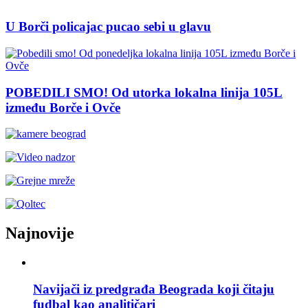
U Borči policajac pucao sebi u glavu
POBEDILI SMO! Od utorka lokalna linija 105L
između Borče i Ovče
Najnovije
Navijači iz predgrađa Beograda koji čitaju
fudbal kao analitičari