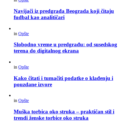
Navijači iz predgrađa Beograda koji čitaju
fudbal kao analitičari
in
Opšte
Slobodno vreme u predgrađu: od susedskog
terena do digitalnog ekrana
in
Opšte
Kako čitati i tumačiti podatke o klađenju i
pouzdane izvore
in
Opšte
Muška torbica oko struka – praktičan stil i
trendi ženske torbice oko struka