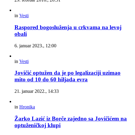
in
Vesti
Raspored bogosluženja u crkvama na levoj
obali
6. januar 2023., 12:00
in
Vesti
Jovičić optužen da je po legalizaciji uzimao
mito od 10 do 60 hiljada evra
21. januar 2022., 14:33
in
Hronika
Žarko Lazić iz Borče zajedno sa Jovičićem na
optuženičkoj klupi