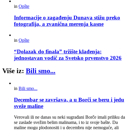
in
Opšte
Informacije o zagađenju Dunava stižu preko
fotografija, a zvanična merenja kasne
in
Opšte
“Dolazak do finala” tržište klađenja:
jednostavan vodič za Svetsko prvenstvo 2026
Više iz:
Bili smo...
in
Bili smo...
Decembar se završava, a u Borči se beru i jedu
sveže maline
Verovali ili ne danas su neki sugrađani Borče imali priliku da
se zaslade svežim belim malinama, i to iz svoje bašte. Da
maline mogu plodonositi i u decembru nije nemoguće, ali