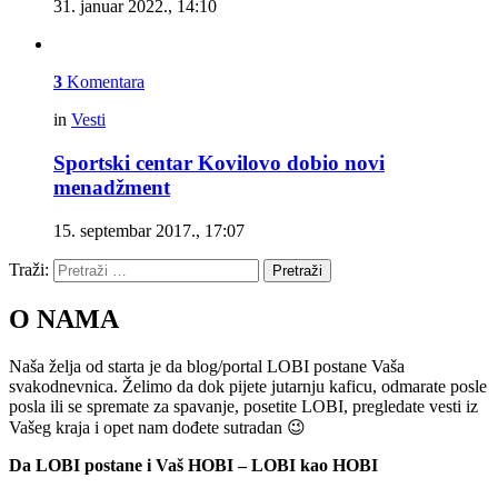
31. januar 2022., 14:10
3
Komentara
in
Vesti
Sportski centar Kovilovo dobio novi
menadžment
15. septembar 2017., 17:07
Traži:
Pretraži
O NAMA
Naša želja od starta je da blog/portal LOBI postane Vaša
svakodnevnica. Želimo da dok pijete jutarnju kaficu, odmarate posle
posla ili se spremate za spavanje, posetite LOBI, pregledate vesti iz
Vašeg kraja i opet nam dođete sutradan 😉
Da LOBI postane i Vaš HOBI – LOBI kao HOBI