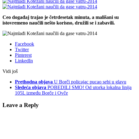
Ceo događaj trajao je četrdesetak minuta, a mališani su
istovremeno naučili nešto korisno, družili se i zabavili.
Facebook
Twitter
Pinterest
LinkedIn
Vidi još
Prethodna objava
U Borči policajac pucao sebi u glavu
Sledeća objava
POBEDILI SMO! Od utorka lokalna linija
105L između Borče i Ovče
Leave a Reply