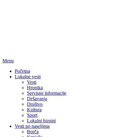
Menu
Početna
Lokalne vesti
Vesti
Hronika
Servisne informacije
Dešavanja
Društvo
Kultura
Sport
Lokalni biznisi
Vesti po naseljima
Borča