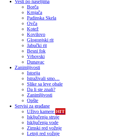
Vesti po naseljima
Borča
Krnjača
Padinska Skela
Ovča
Kotež
Kovilovo
Glogonjski rit
Jabučki rit
Besni fok
Vrbovski
Dunavac
Zanimljivosti
Istorija
Istraživali smo…
Slike sa leve obale
Da li ste znali?
Zanimljivosti
Opšte
Servisi za građane
Uživo kamere
HIT
Isključenja struje
Isključenja vode
Zimski red vožnje
Letnji red vožnje