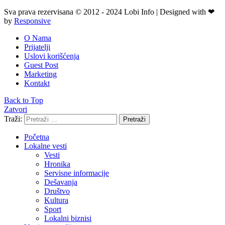
Sva prava rezervisana © 2012 - 2024 Lobi Info | Designed with ❤
by
Responsive
O Nama
Prijatelji
Uslovi korišćenja
Guest Post
Marketing
Kontakt
Back to Top
Zatvori
Traži:
Pretraži
Početna
Lokalne vesti
Vesti
Hronika
Servisne informacije
Dešavanja
Društvo
Kultura
Sport
Lokalni biznisi