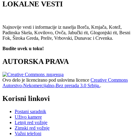
LOKALNE VESTI
Najnovije vesti i informacije iz naselja Borča, Krnjača, Kotež,
Padinska Skela, Kovilovo, Ovča, Jabučki rit, Glogonjski rit, Besni
Fok, Široka Greda, Preliv, Vrbovski, Dunavac i Crvenka.
Budite uvek u toku!
AUTORSKA PRAVA
Ovo delo je licencirano pod uslovima licence
Creative Commons
Autorstvo-Nekomercijalno-Bez prerada 3.0 Srbija.
.
Korisni linkovi
Postani saradnik
Uživo kamere
Letnji red vožnje
Zimski red vožnje
Važni telefoni