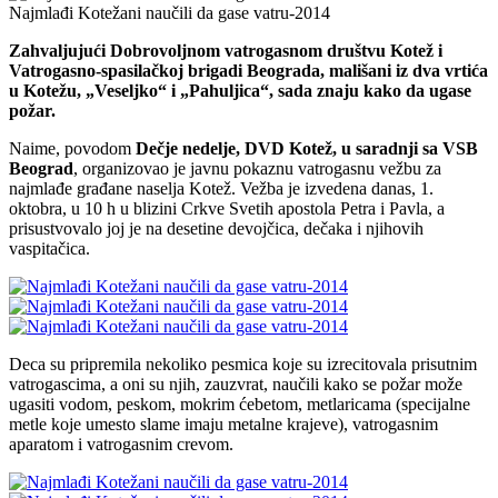
Najmlađi Kotežani naučili da gase vatru-2014
Zahvaljujući Dobrovoljnom vatrogasnom društvu Kotež i
Vatrogasno-spasilačkoj brigadi Beograda, mališani iz dva vrtića
u Kotežu, „Veseljko“ i „Pahuljica“, sada znaju kako da ugase
požar.
Naime, povodom
Dečje nedelje, DVD Kotež, u saradnji sa VSB
Beograd
, organizovao je javnu pokaznu vatrogasnu vežbu za
najmlađe građane naselja Kotež. Vežba je izvedena danas, 1.
oktobra, u 10 h u blizini Crkve Svetih apostola Petra i Pavla, a
prisustvovalo joj je na desetine devojčica, dečaka i njihovih
vaspitačica.
Deca su pripremila nekoliko pesmica koje su izrecitovala prisutnim
vatrogascima, a oni su njih, zauzvrat, naučili kako se požar može
ugasiti vodom, peskom, mokrim ćebetom, metlaricama (specijalne
metle koje umesto slame imaju metalne krajeve), vatrogasnim
aparatom i vatrogasnim crevom.