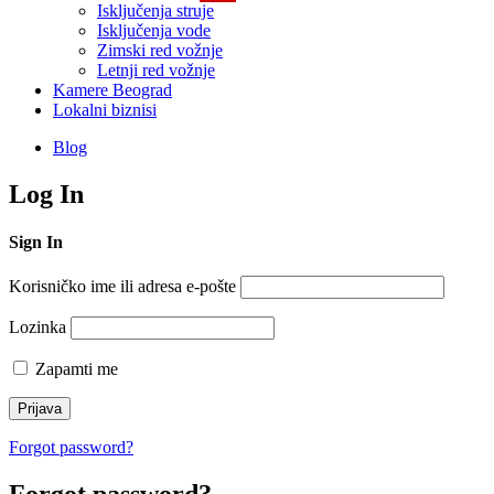
Isključenja struje
Isključenja vode
Zimski red vožnje
Letnji red vožnje
Kamere Beograd
Lokalni biznisi
Blog
Log In
Sign In
Korisničko ime ili adresa e-pošte
Lozinka
Zapamti me
Forgot password?