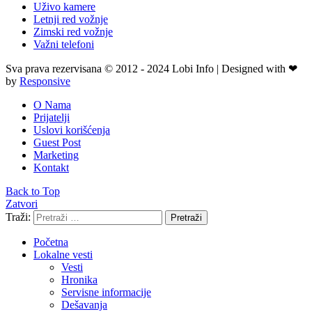
Uživo kamere
Letnji red vožnje
Zimski red vožnje
Važni telefoni
Sva prava rezervisana © 2012 - 2024 Lobi Info | Designed with ❤
by
Responsive
O Nama
Prijatelji
Uslovi korišćenja
Guest Post
Marketing
Kontakt
Back to Top
Zatvori
Traži:
Pretraži
Početna
Lokalne vesti
Vesti
Hronika
Servisne informacije
Dešavanja