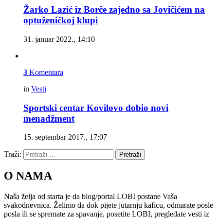
Žarko Lazić iz Borče zajedno sa Jovičićem na
optuženičkoj klupi
31. januar 2022., 14:10
3
Komentara
in
Vesti
Sportski centar Kovilovo dobio novi
menadžment
15. septembar 2017., 17:07
Traži:
Pretraži
O NAMA
Naša želja od starta je da blog/portal LOBI postane Vaša
svakodnevnica. Želimo da dok pijete jutarnju kaficu, odmarate posle
posla ili se spremate za spavanje, posetite LOBI, pregledate vesti iz