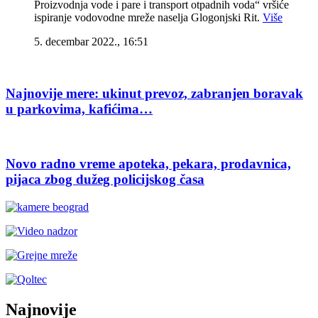
Proizvodnja vode i pare i transport otpadnih voda“ vršiće
ispiranje vodovodne mreže naselja Glogonjski Rit.
Više
5. decembar 2022., 16:51
Najnovije mere: ukinut prevoz, zabranjen boravak
u parkovima, kafićima…
Novo radno vreme apoteka, pekara, prodavnica,
pijaca zbog dužeg policijskog časa
Najnovije