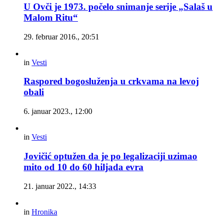
U Ovči je 1973. počelo snimanje serije „Salaš u
Malom Ritu“
29. februar 2016., 20:51
in
Vesti
Raspored bogosluženja u crkvama na levoj
obali
6. januar 2023., 12:00
in
Vesti
Jovičić optužen da je po legalizaciji uzimao
mito od 10 do 60 hiljada evra
21. januar 2022., 14:33
in
Hronika