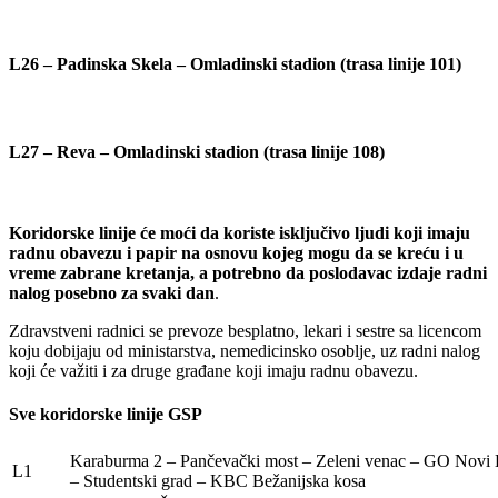
L26 – Padinska Skela – Omladinski stadion (trasa linije 101)
L27 – Reva – Omladinski stadion (trasa linije 108)
Koridorske linije će moći da koriste isključivo ljudi koji imaju
radnu obavezu i papir na osnovu kojeg mogu da se kreću i u
vreme zabrane kretanja, a potrebno da poslodavac izdaje radni
nalog posebno za svaki dan
.
Zdravstveni radnici se prevoze besplatno, lekari i sestre sa licencom
koju dobijaju od ministarstva, nemedicinsko osoblje, uz radni nalog
koji će važiti i za druge građane koji imaju radnu obavezu.
Sve koridorske linije GSP
Karaburma 2 – Pančevački most – Zeleni venac – GO Nov
L1
– Studentski grad – KBC Bežanijska kosa