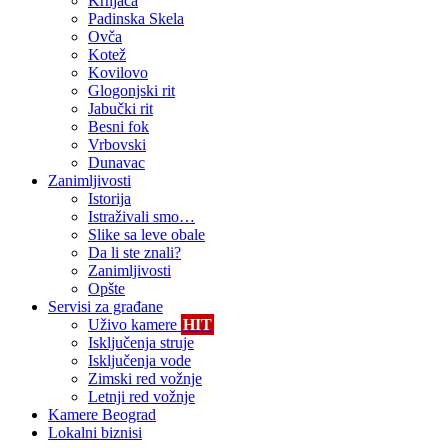
Krnjača
Padinska Skela
Ovča
Kotež
Kovilovo
Glogonjski rit
Jabučki rit
Besni fok
Vrbovski
Dunavac
Zanimljivosti
Istorija
Istraživali smo…
Slike sa leve obale
Da li ste znali?
Zanimljivosti
Opšte
Servisi za građane
Uživo kamere
HIT
Isključenja struje
Isključenja vode
Zimski red vožnje
Letnji red vožnje
Kamere Beograd
Lokalni biznisi