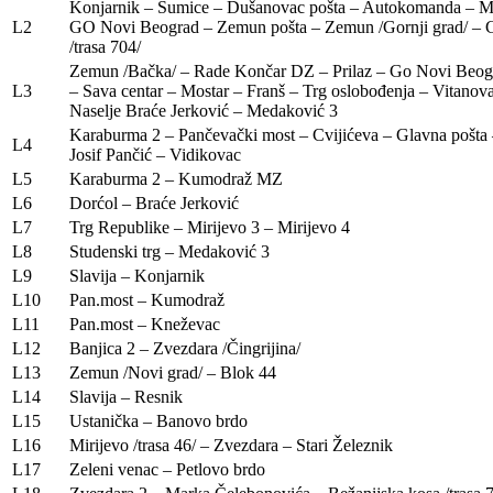
Konjarnik – Šumice – Dušanovac pošta – Autokomanda – Mo
L2
GO Novi Beograd – Zemun pošta – Zemun /Gornji grad/ – 
/trasa 704/
Zemun /Bačka/ – Rade Končar DZ – Prilaz – Go Novi Beog
L3
– Sava centar – Mostar – Franš – Trg oslobođenja – Vitanov
Naselje Braće Jerković – Medaković 3
Karaburma 2 – Pančevački most – Cvijićeva – Glavna pošta
L4
Josif Pančić – Vidikovac
L5
Karaburma 2 – Kumodraž MZ
L6
Dorćol – Braće Jerković
L7
Trg Republike – Mirijevo 3 – Mirijevo 4
L8
Studenski trg – Medaković 3
L9
Slavija – Konjarnik
L10
Pan.most – Kumodraž
L11
Pan.most – Kneževac
L12
Banjica 2 – Zvezdara /Čingrijina/
L13
Zemun /Novi grad/ – Blok 44
L14
Slavija – Resnik
L15
Ustanička – Banovo brdo
L16
Mirijevo /trasa 46/ – Zvezdara – Stari Železnik
L17
Zeleni venac – Petlovo brdo