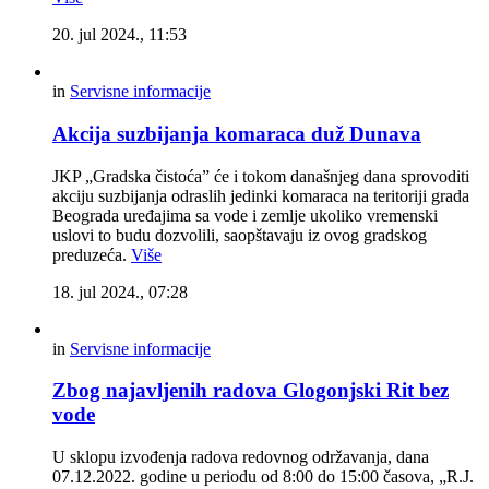
20. jul 2024., 11:53
in
Servisne informacije
Akcija suzbijanja komaraca duž Dunava
JKP „Gradska čistoća” će i tokom današnjeg dana sprovoditi
akciju suzbijanja odraslih jedinki komaraca na teritoriji grada
Beograda uređajima sa vode i zemlje ukoliko vremenski
uslovi to budu dozvolili, saopštavaju iz ovog gradskog
preduzeća.
Više
18. jul 2024., 07:28
in
Servisne informacije
Zbog najavljenih radova Glogonjski Rit bez
vode
U sklopu izvođenja radova redovnog održavanja, dana
07.12.2022. godine u periodu od 8:00 do 15:00 časova, „R.J.