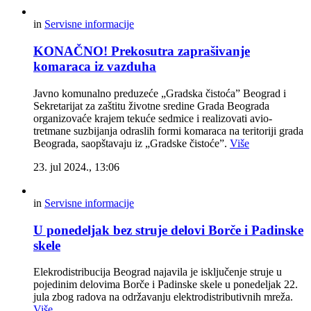
in
Servisne informacije
KONAČNO! Prekosutra zaprašivanje
komaraca iz vazduha
Javno komunalno preduzeće „Gradska čistoća” Beograd i
Sekretarijat za zaštitu životne sredine Grada Beograda
organizovaće krajem tekuće sedmice i realizovati avio-
tretmane suzbijanja odraslih formi komaraca na teritoriji grada
Beograda, saopštavaju iz „Gradske čistoće”.
Više
23. jul 2024., 13:06
in
Servisne informacije
U ponedeljak bez struje delovi Borče i Padinske
skele
Elekrodistribucija Beograd najavila je isključenje struje u
pojedinim delovima Borče i Padinske skele u ponedeljak 22.
jula zbog radova na održavanju elektrodistributivnih mreža.
Više