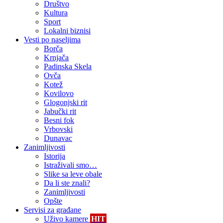
Društvo
Kultura
Sport
Lokalni biznisi
Vesti po naseljima
Borča
Krnjača
Padinska Skela
Ovča
Kotež
Kovilovo
Glogonjski rit
Jabučki rit
Besni fok
Vrbovski
Dunavac
Zanimljivosti
Istorija
Istraživali smo…
Slike sa leve obale
Da li ste znali?
Zanimljivosti
Opšte
Servisi za građane
Uživo kamere
HIT