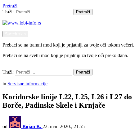
Pretraži
Traži:
Pretraži
Switch skin
Prebaci se na tramni mod koji je prijatniji za tvoje oči tokom večeri.
Prebaci se na svetli mod koji je prijatniji za tvoje oči preko dana.
Pretraži
Traži:
Pretraži
Menu
in
Servisne informacije
Koridorske linije L22, L25, L26 i L27 do
Borče, Padinske Skele i Krnjače
od
Bojan K.
22. mart 2020., 21:55