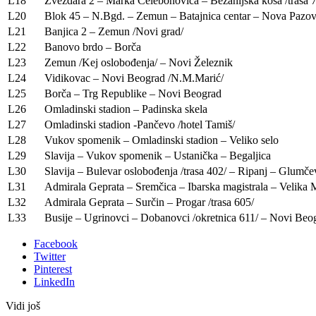
L18
Zvezdara 2 – Marka Čelebonovića – Bežanijska kosa /trasa 7
L20
Blok 45 – N.Bgd. – Zemun – Batajnica centar – Nova Pazo
L21
Banjica 2 – Zemun /Novi grad/
L22
Banovo brdo – Borča
L23
Zemun /Kej oslobođenja/ – Novi Železnik
L24
Vidikovac – Novi Beograd /N.M.Marić/
L25
Borča – Trg Republike – Novi Beograd
L26
Omladinski stadion – Padinska skela
L27
Omladinski stadion -Pančevo /hotel Tamiš/
L28
Vukov spomenik – Omladinski stadion – Veliko selo
L29
Slavija – Vukov spomenik – Ustanička – Begaljica
L30
Slavija – Bulevar oslobođenja /trasa 402/ – Ripanj – Glumč
L31
Admirala Geprata – Sremčica – Ibarska magistrala – Velika 
L32
Admirala Geprata – Surčin – Progar /trasa 605/
L33
Busije – Ugrinovci – Dobanovci /okretnica 611/ – Novi Beog
Facebook
Twitter
Pinterest
LinkedIn
Vidi još