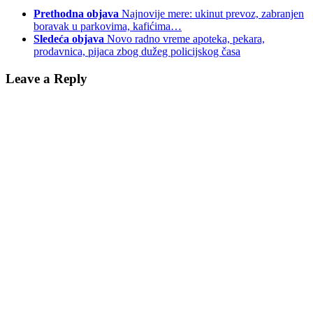
Prethodna objava
Najnovije mere: ukinut prevoz, zabranjen
boravak u parkovima, kafićima…
Sledeća objava
Novo radno vreme apoteka, pekara,
prodavnica, pijaca zbog dužeg policijskog časa
Leave a Reply