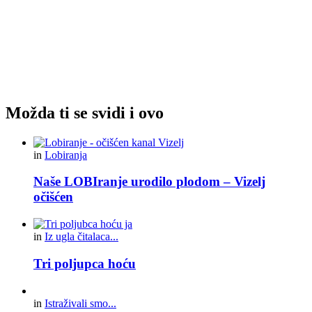
Možda ti se svidi i ovo
in
Lobiranja
Naše LOBIranje urodilo plodom – Vizelj
očišćen
in
Iz ugla čitalaca...
Tri poljupca hoću
in
Istraživali smo...