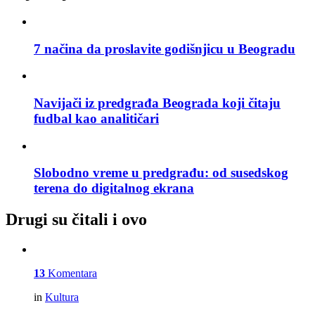
7 načina da proslavite godišnjicu u Beogradu
Navijači iz predgrađa Beograda koji čitaju
fudbal kao analitičari
Slobodno vreme u predgrađu: od susedskog
terena do digitalnog ekrana
Drugi su čitali i ovo
13
Komentara
in
Kultura