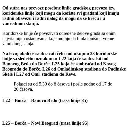
Od sutra nas prevoze posebne linije gradskog prevoza tzv.
koridorske linije koji mogu da koriste svi građani koji imaju
radnu obavezu i radni nalog da mogu da se kreću i u
vanrednom stanju.
Koridorske linije će povezivati određene delove grada sa onim
najvitalnijim ustanovama koje moraju da funkcionišu u vreme
vanrednog stanja.
Na levoj obali će saobraćati četiri od ukupno 33 koridorske
linije sa sledećim oznakama:
L22 koja će saobraćati od
Banovog Brda do Borče, L25 koja će saobraćati od Novog
Beograda do Borče, L26 od Omladinskog stadiona do Padinske
Skele i L27 od Oml. stadiona do Reve.
Polasci su od 5.30 do 8 časova i posle podne od 17 do
20 časova.
L22 – Borča – Banovo Brdo (trasa linije 85)
L25 – Borča – Novi Beograd (trasa linije 95)