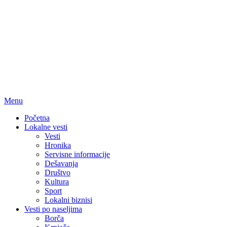
Menu
Početna
Lokalne vesti
Vesti
Hronika
Servisne informacije
Dešavanja
Društvo
Kultura
Sport
Lokalni biznisi
Vesti po naseljima
Borča