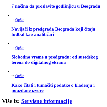
7 načina da proslavite godišnjicu u Beogradu
in
Opšte
Navijači iz predgrađa Beograda koji čitaju
fudbal kao analitičari
in
Opšte
Slobodno vreme u predgrađu: od susedskog
terena do digitalnog ekrana
in
Opšte
Kako čitati i tumačiti podatke o klađenju i
pouzdane izvore
Više iz:
Servisne informacije