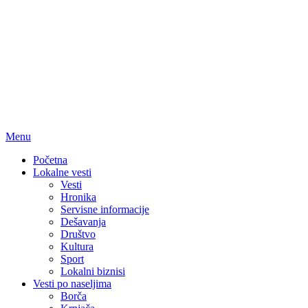
Menu
Početna
Lokalne vesti
Vesti
Hronika
Servisne informacije
Dešavanja
Društvo
Kultura
Sport
Lokalni biznisi
Vesti po naseljima
Borča