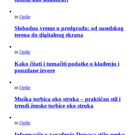
in
Opšte
Slobodno vreme u predgrađu: od susedskog
terena do digitalnog ekrana
in
Opšte
Kako čitati i tumačiti podatke o klađenju i
pouzdane izvore
in
Opšte
Muška torbica oko struka – praktičan stil i
trendi ženske torbice oko struka
in
Opšte
Informacije o zagađenju Dunava stižu preko