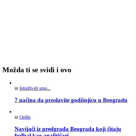
Možda ti se svidi i ovo
in
Istraživali smo...
7 načina da proslavite godišnjicu u Beogradu
in
Opšte
Navijači iz predgrađa Beograda koji čitaju
fudbal kao analitičari