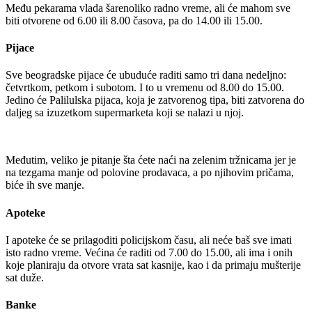
Među pekarama vlada šarenoliko radno vreme, ali će mahom sve
biti otvorene od 6.00 ili 8.00 časova, pa do 14.00 ili 15.00.
Pijace
Sve beogradske pijace će ubuduće raditi samo tri dana nedeljno:
četvrtkom, petkom i subotom. I to u vremenu od 8.00 do 15.00.
Jedino će Palilulska pijaca, koja je zatvorenog tipa, biti zatvorena do
daljeg sa izuzetkom supermarketa koji se nalazi u njoj.
Međutim, veliko je pitanje šta ćete naći na zelenim tržnicama jer je
na tezgama manje od polovine prodavaca, a po njihovim pričama,
biće ih sve manje.
Apoteke
I apoteke će se prilagoditi policijskom času, ali neće baš sve imati
isto radno vreme. Većina će raditi od 7.00 do 15.00, ali ima i onih
koje planiraju da otvore vrata sat kasnije, kao i da primaju mušterije
sat duže.
Banke