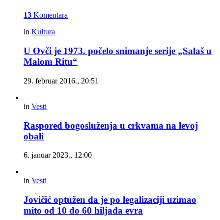
13
Komentara
in
Kultura
U Ovči je 1973. počelo snimanje serije „Salaš u
Malom Ritu“
29. februar 2016., 20:51
in
Vesti
Raspored bogosluženja u crkvama na levoj
obali
6. januar 2023., 12:00
in
Vesti
Jovičić optužen da je po legalizaciji uzimao
mito od 10 do 60 hiljada evra