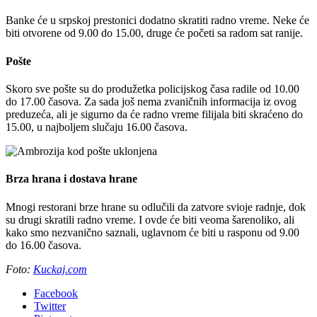
Banke će u srpskoj prestonici dodatno skratiti radno vreme. Neke će
biti otvorene od 9.00 do 15.00, druge će početi sa radom sat ranije.
Pošte
Skoro sve pošte su do produžetka policijskog časa radile od 10.00
do 17.00 časova. Za sada još nema zvaničnih informacija iz ovog
preduzeća, ali je sigurno da će radno vreme filijala biti skraćeno do
15.00, u najboljem slučaju 16.00 časova.
Brza hrana i dostava hrane
Mnogi restorani brze hrane su odlučili da zatvore svioje radnje, dok
su drugi skratili radno vreme. I ovde će biti veoma šarenoliko, ali
kako smo nezvanično saznali, uglavnom će biti u rasponu od 9.00
do 16.00 časova.
Foto:
Kuckaj.com
Facebook
Twitter