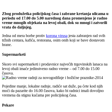
Zbog produžetka policijskog časa i zabrane kretanja ulicama u
periodu od 17.00 do 5.00 narednog dana promenjeno je radno
vreme mnogih objekata na levoj obali, dok su mnogi i zatvorili
vrata do daljnjeg.
Jedna od mera borbe protiv
korona virusa
jesta zabranjen rad svih
tržnih centara, kafića, restorana, osim onih koji se bave dostavom
hrane.
Supermarketi
Skoro svi supermarketi i prodavnice najvećih trgovinskih lanaca na
levoj obali imaće jedinstveno radno vreme – od 7.00 do 15.00
časova.
Pojedine manje, lokalne radnje, radiće sat duže, pa ćete kod njih
moći da pazarite do 16.00 časova, kako bi radnici imali dovoljno
vremena da stignu kućama pre policijskog časa.
Pekare