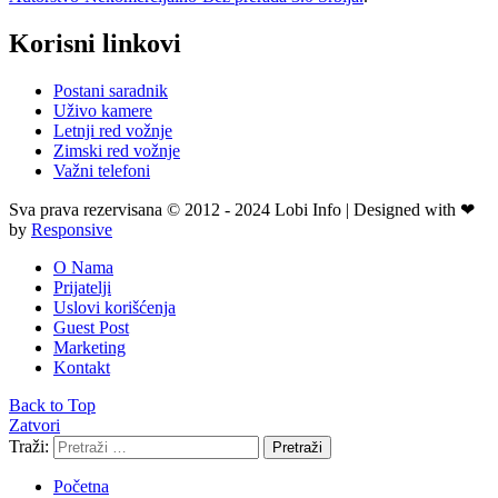
Korisni linkovi
Postani saradnik
Uživo kamere
Letnji red vožnje
Zimski red vožnje
Važni telefoni
Sva prava rezervisana © 2012 - 2024 Lobi Info | Designed with ❤
by
Responsive
O Nama
Prijatelji
Uslovi korišćenja
Guest Post
Marketing
Kontakt
Back to Top
Zatvori
Traži:
Pretraži
Početna