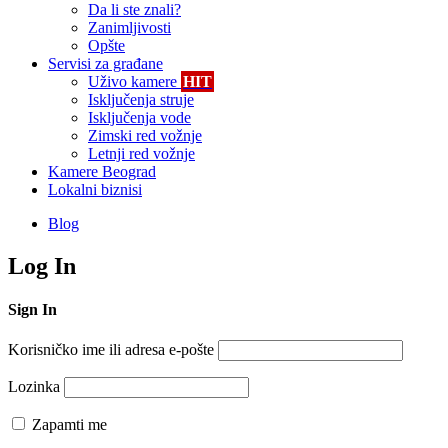
Da li ste znali?
Zanimljivosti
Opšte
Servisi za građane
Uživo kamere
HIT
Isključenja struje
Isključenja vode
Zimski red vožnje
Letnji red vožnje
Kamere Beograd
Lokalni biznisi
Blog
Log In
Sign In
Korisničko ime ili adresa e-pošte
Lozinka
Zapamti me