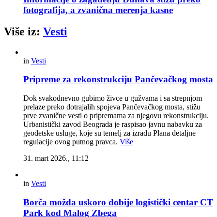
fotografija, a zvanična merenja kasne
Više iz:
Vesti
in
Vesti
Pripreme za rekonstrukciju Pančevačkog mosta
Dok svakodnevno gubimo živce u gužvama i sa strepnjom
prelaze preko dotrajalih spojeva Pančevačkog mosta, stižu
prve zvanične vesti o pripremama za njegovu rekonstrukciju.
Urbanistički zavod Beograda je raspisao javnu nabavku za
geodetske usluge, koje su temelj za izradu Plana detaljne
regulacije ovog putnog pravca.
Više
31. mart 2026., 11:12
in
Vesti
Borča možda uskoro dobije logistički centar CT
Park kod Malog Zbega