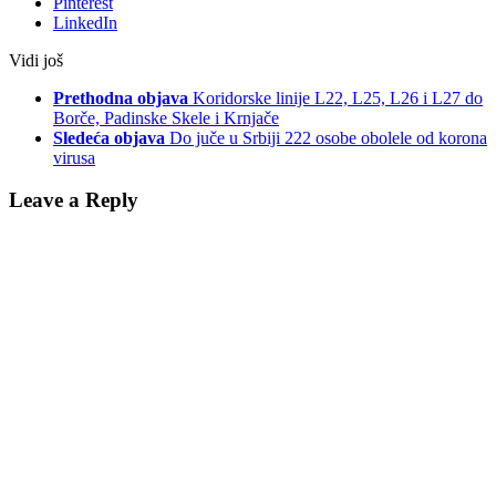
Pinterest
LinkedIn
Vidi još
Prethodna objava
Koridorske linije L22, L25, L26 i L27 do
Borče, Padinske Skele i Krnjače
Sledeća objava
Do juče u Srbiji 222 osobe obolele od korona
virusa
Leave a Reply