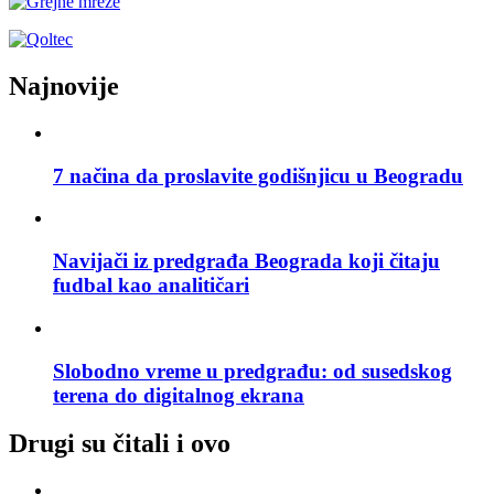
Najnovije
7 načina da proslavite godišnjicu u Beogradu
Navijači iz predgrađa Beograda koji čitaju
fudbal kao analitičari
Slobodno vreme u predgrađu: od susedskog
terena do digitalnog ekrana
Drugi su čitali i ovo