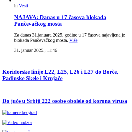
in
Vesti
NAJAVA: Danas u 17 časova blokada
Pančevačkog mosta
Za danas 31.januara 2025. godine u 17 časova najavljena je
blokada Pančevačkog mosta.
Više
31. januar 2025., 11:46
Koridorske linije L22, L25, L26 i L27 do Borče,
Padinske Skele i Krnjače
Do juče u Srbiji 222 osobe obolele od korona virusa