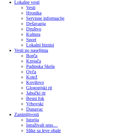
Lokalne vesti
Vesti
Hronika
Servisne informacije
Dešavanja
Društvo
Kultura
Sport
Lokalni biznisi
Vesti po naseljima
Borča
Krnjača
Padinska Skela
Ovča
Kotež
Kovilovo
Glogonjski rit
Jabučki rit
Besni fok
Vrbovski
Dunavac
Zanimljivosti
Istorija
Istraživali smo…
Slike sa leve obale