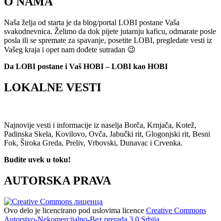
O NAMA
Naša želja od starta je da blog/portal LOBI postane Vaša
svakodnevnica. Želimo da dok pijete jutarnju kaficu, odmarate posle
posla ili se spremate za spavanje, posetite LOBI, pregledate vesti iz
Vašeg kraja i opet nam dođete sutradan 😉
Da LOBI postane i Vaš HOBI – LOBI kao HOBI
LOKALNE VESTI
Najnovije vesti i informacije iz naselja Borča, Krnjača, Kotež,
Padinska Skela, Kovilovo, Ovča, Jabučki rit, Glogonjski rit, Besni
Fok, Široka Greda, Preliv, Vrbovski, Dunavac i Crvenka.
Budite uvek u toku!
AUTORSKA PRAVA
Ovo delo je licencirano pod uslovima licence
Creative Commons
Autorstvo-Nekomercijalno-Bez prerada 3.0 Srbija.
.