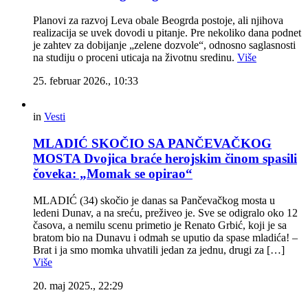
Planovi za razvoj Leva obale Beogrda postoje, ali njihova
realizacija se uvek dovodi u pitanje. Pre nekoliko dana podnet
je zahtev za dobijanje „zelene dozvole“, odnosno saglasnosti
na studiju o proceni uticaja na životnu sredinu.
Više
25. februar 2026., 10:33
in
Vesti
MLADIĆ SKOČIO SA PANČEVAČKOG
MOSTA Dvojica braće herojskim činom spasili
čoveka: „Momak se opirao“
MLADIĆ (34) skočio je danas sa Pančevačkog mosta u
ledeni Dunav, a na sreću, preživeo je. Sve se odigralo oko 12
časova, a nemilu scenu primetio je Renato Grbić, koji je sa
bratom bio na Dunavu i odmah se uputio da spase mladića! –
Brat i ja smo momka uhvatili jedan za jednu, drugi za […]
Više
20. maj 2025., 22:29