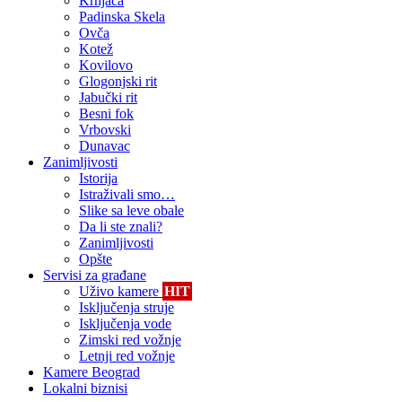
Krnjača
Padinska Skela
Ovča
Kotež
Kovilovo
Glogonjski rit
Jabučki rit
Besni fok
Vrbovski
Dunavac
Zanimljivosti
Istorija
Istraživali smo…
Slike sa leve obale
Da li ste znali?
Zanimljivosti
Opšte
Servisi za građane
Uživo kamere
HIT
Isključenja struje
Isključenja vode
Zimski red vožnje
Letnji red vožnje
Kamere Beograd
Lokalni biznisi