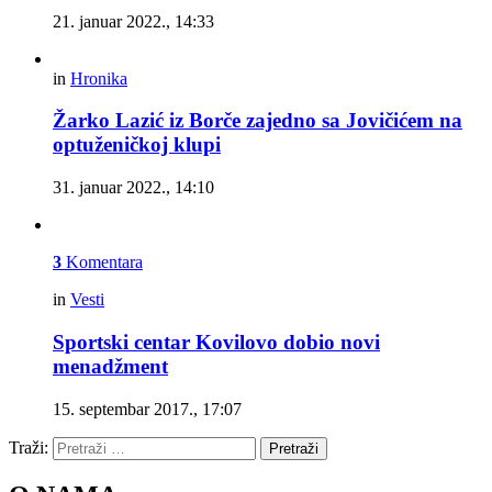
21. januar 2022., 14:33
in
Hronika
Žarko Lazić iz Borče zajedno sa Jovičićem na
optuženičkoj klupi
31. januar 2022., 14:10
3
Komentara
in
Vesti
Sportski centar Kovilovo dobio novi
menadžment
15. septembar 2017., 17:07
Traži:
Pretraži