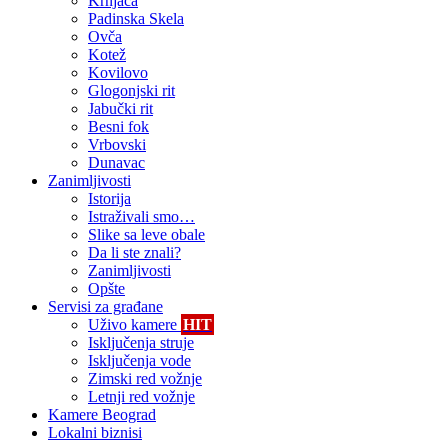
Krnjača
Padinska Skela
Ovča
Kotež
Kovilovo
Glogonjski rit
Jabučki rit
Besni fok
Vrbovski
Dunavac
Zanimljivosti
Istorija
Istraživali smo…
Slike sa leve obale
Da li ste znali?
Zanimljivosti
Opšte
Servisi za građane
Uživo kamere
HIT
Isključenja struje
Isključenja vode
Zimski red vožnje
Letnji red vožnje
Kamere Beograd
Lokalni biznisi