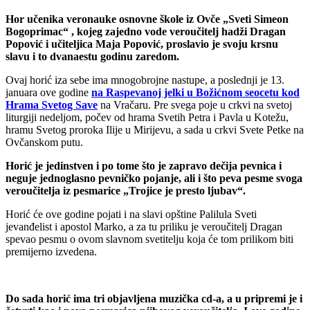
Hor učenika veronauke osnovne škole iz Ovče „Sveti Simeon
Bogoprimac“ , kojeg zajedno vode veroučitelj hadži Dragan
Popović i učiteljica Maja Popović, proslavio je svoju krsnu
slavu i to dvanaestu godinu zaredom.
Ovaj horić iza sebe ima mnogobrojne nastupe, a poslednji je 13.
januara ove godine
na Raspevanoj jelki u Božićnom seocetu kod
Hrama Svetog Save
na Vračaru. Pre svega poje u crkvi na svetoj
liturgiji nedeljom, počev od hrama Svetih Petra i Pavla u Kotežu,
hramu Svetog proroka Ilije u Mirijevu, a sada u crkvi Svete Petke na
Ovčanskom putu.
Horić je jedinstven i po tome što je zapravo dečija pevnica i
neguje jednoglasno pevničko pojanje, ali i što peva pesme svoga
veroučitelja iz pesmarice „Trojice je presto ljubav“.
Horić će ove godine pojati i na slavi opštine Palilula Sveti
jevanđelist i apostol Marko, a za tu priliku je veroučitelj Dragan
spevao pesmu o ovom slavnom svetitelju koja će tom prilikom biti
premijerno izvedena.
Do sada horić ima tri objavljena muzička cd-a, a u pripremi je i