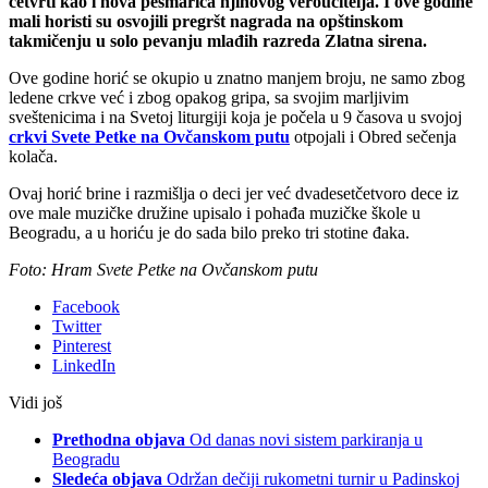
četvrti kao i nova pesmarica njihovog veroučitelja. I ove godine
mali horisti su osvojili pregršt nagrada na opštinskom
takmičenju u solo pevanju mlađih razreda Zlatna sirena.
Ove godine horić se okupio u znatno manjem broju, ne samo zbog
ledene crkve već i zbog opakog gripa, sa svojim marljivim
sveštenicima i na Svetoj liturgiji koja je počela u 9 časova u svojoj
crkvi Svete Petke na Ovčanskom putu
otpojali i Obred sečenja
kolača.
Ovaj horić brine i razmišlja o deci jer već dvadesetčetvoro dece iz
ove male muzičke družine upisalo i pohađa muzičke škole u
Beogradu, a u horiću je do sada bilo preko tri stotine đaka.
Foto: Hram Svete Petke na Ovčanskom putu
Facebook
Twitter
Pinterest
LinkedIn
Vidi još
Prethodna objava
Od danas novi sistem parkiranja u
Beogradu
Sledeća objava
Održan dečiji rukometni turnir u Padinskoj