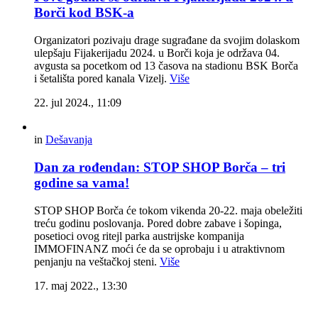
Borči kod BSK-a
Organizatori pozivaju drage sugrađane da svojim dolaskom
ulepšaju Fijakerijadu 2024. u Borči koja je održava 04.
avgusta sa pocetkom od 13 časova na stadionu BSK Borča
i šetališta pored kanala Vizelj.
Više
22. jul 2024., 11:09
in
Dešavanja
Dan za rođendan: STOP SHOP Borča – tri
godine sa vama!
STOP SHOP Borča će tokom vikenda 20-22. maja obeležiti
treću godinu poslovanja. Pored dobre zabave i šopinga,
posetioci ovog ritejl parka austrijske kompanija
IMMOFINANZ moći će da se oprobaju i u atraktivnom
penjanju na veštačkoj steni.
Više
17. maj 2022., 13:30