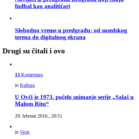
fudbal kao analitičari
Slobodno vreme u predgrađu: od susedskog
terena do digitalnog ekrana
Drugi su čitali i ovo
13
Komentara
in
Kultura
U Ovči je 1973. počelo snimanje serije „Salaš u
Malom Ritu“
29. februar 2016., 20:51
in
Vesti