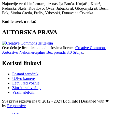
Najnovije vesti i informacije iz naselja Borča, Krnjača, Kotež,
Padinska Skela, Kovilovo, Ovča, Jabučki rit, Glogonjski rit, Besni
Fok, Široka Greda, Preliv, Vrbovski, Dunavac i Crvenka.
Budite uvek u toku!
AUTORSKA PRAVA
Ovo delo je licencirano pod uslovima licence
Creative Commons
Autorstvo-Nekomercijalno-Bez prerada 3.0 Srbija.
.
Korisni linkovi
Postani saradnik
Uživo kamere
Letnji red vožnje
Zimski red vožnje
Važni telefoni
Sva prava rezervisana © 2012 - 2024 Lobi Info | Designed with ❤
by
Responsive