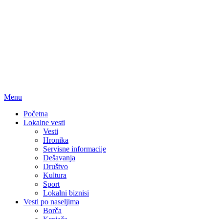
Menu
Početna
Lokalne vesti
Vesti
Hronika
Servisne informacije
Dešavanja
Društvo
Kultura
Sport
Lokalni biznisi
Vesti po naseljima
Borča