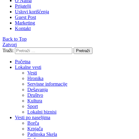
O Nama
Prijatelji
Uslovi korišćenja
Guest Post
Marketing
Kontakt
Back to Top
Zatvori
Traži:
Pretraži
Početna
Lokalne vesti
Vesti
Hronika
Servisne informacije
Dešavanja
Društvo
Kultura
Sport
Lokalni biznisi
Vesti po naseljima
Borča
Krnjača
Padinska Skela