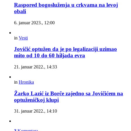
Raspored bogosluženja u crkvama na levoj
obali
6. januar 2023., 12:00
in
Vesti
Jovičić optužen da je po legalizaciji uzimao
mito od 10 do 60 hiljada evra
21. januar 2022., 14:33
in
Hronika
Žarko Lazić iz Borče zajedno sa Jovičićem na
optuženičkoj klupi
31. januar 2022., 14:10
3
Komentara