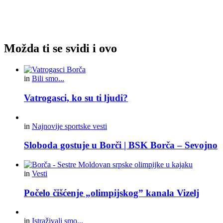
Možda ti se svidi i ovo
in
Bili smo...
Vatrogasci, ko su ti ljudi?
in
Najnovije sportske vesti
Sloboda gostuje u Borči | BSK Borča – Sevojno
in
Vesti
Počelo čišćenje „olimpijskog” kanala Vizelj
in
Istraživali smo...