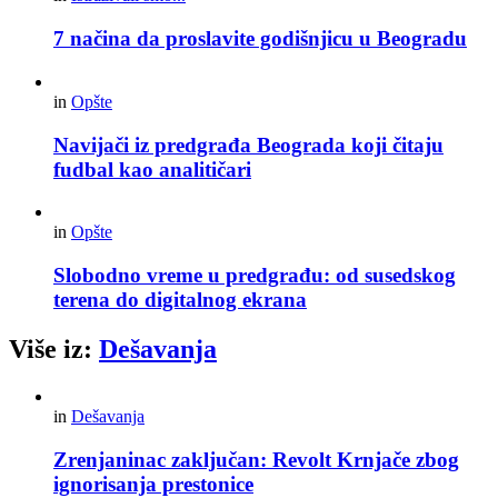
7 načina da proslavite godišnjicu u Beogradu
in
Opšte
Navijači iz predgrađa Beograda koji čitaju
fudbal kao analitičari
in
Opšte
Slobodno vreme u predgrađu: od susedskog
terena do digitalnog ekrana
Više iz:
Dešavanja
in
Dešavanja
Zrenjaninac zaključan: Revolt Krnjače zbog
ignorisanja prestonice