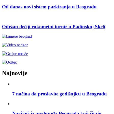
Od danas novi sistem parkiranja u Beogradu
Održan dečiji rukometni turnir u Padinskoj Skeli
Najnovije
7 načina da proslavite godišnjicu u Beogradu
Navijači iz predgrađa Beograda koji čitaju