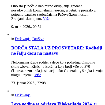
Ono što je počelo kao mirno okupljanje građana
nezadovoljnih komunalnim haosom, u petak je preraslo u
potpunu paralizu saobraćaja na Pačevačkom mostu i
Zrenjaninskom putu.
Više
9. mart 2026., 09:54
in
Dešavanja
,
Društvo
BORČA STALA UZ PROSVETARE: Roditelji
ne šalju decu na nastavu
Neformalna grupa roditelja dece koja pohađaju Osnovnu
školu „Jovan Ristić“ u Borči, a koja broji više od 370
članova, razmatrala je situaciju oko Generalnog štrajka i svoju
ulogu u njemu.
Više
23. januar 2025., 22:08
in
Dešavanja
I ove godine se održava Fijakerijada 2024. u