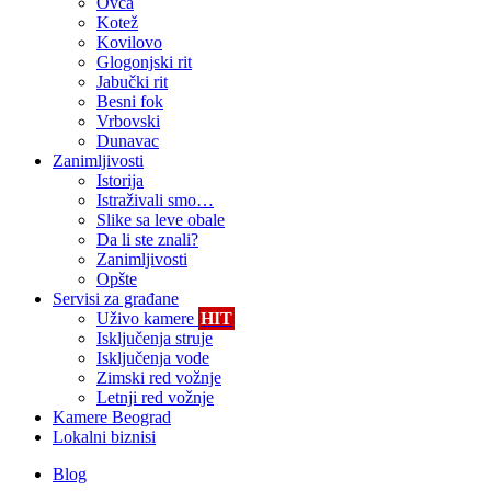
Ovča
Kotež
Kovilovo
Glogonjski rit
Jabučki rit
Besni fok
Vrbovski
Dunavac
Zanimljivosti
Istorija
Istraživali smo…
Slike sa leve obale
Da li ste znali?
Zanimljivosti
Opšte
Servisi za građane
Uživo kamere
HIT
Isključenja struje
Isključenja vode
Zimski red vožnje
Letnji red vožnje
Kamere Beograd
Lokalni biznisi
Blog