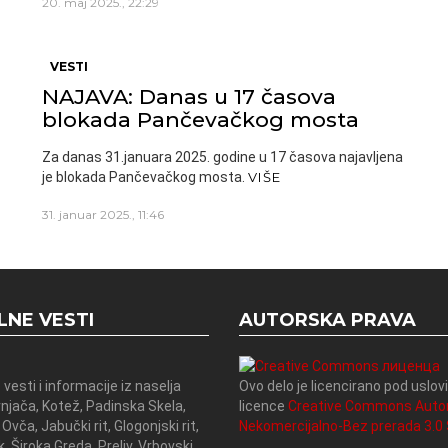
20. maj 2025., 22:29
VESTI
NAJAVA: Danas u 17 časova
blokada Pančevačkog mosta
Za danas 31.januara 2025. godine u 17 časova najavljena
je blokada Pančevačkog mosta.
VIŠE
31. januar 2025., 11:46
LNE VESTI
AUTORSKA PRAVA
 vesti i informacije iz naselja
Ovo delo je licencirano pod uslo
rnjača, Kotež, Padinska Skela,
licence
Creative Commons Auto
 Ovča, Jabučki rit, Glogonjski rit,
Nekomercijalno-Bez prerada 3.0 S
, Široka Greda, Preliv, Vrbovski,