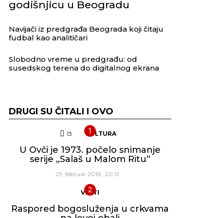
godišnjicu u Beogradu
Navijači iz predgrađa Beograda koji čitaju
fudbal kao analitičari
Slobodno vreme u predgrađu: od
susedskog terena do digitalnog ekrana
DRUGI SU ČITALI I OVO
13
Komentara
KULTURA
U Ovči je 1973. počelo snimanje
serije „Salaš u Malom Ritu“
29. februar 2016., 20:51
VESTI
Raspored bogosluženja u crkvama
na levoj obali