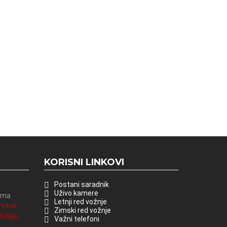
KORISNI LINKOVI
Postani saradnik
Uživo kamere
vima
Letnji red vožnje
rstvo-
Zimski red vožnje
rbija.
.
Važni telefoni