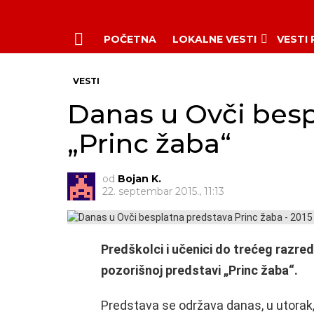
POČETNA
LOKALNE VESTI
VESTI
Menu
VESTI
Danas u Ovči besp
„Princ žaba“
od
Bojan K.
22. septembar 2015., 11:13
Predškolci i učenici do trećeg razre
pozorišnoj predstavi „Princ žaba“.
Predstava se održava danas, u utorak,