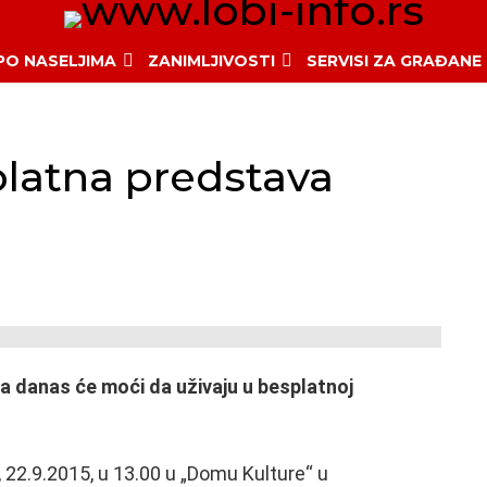
 PO NASELJIMA
ZANIMLJIVOSTI
SERVISI ZA GRAĐANE
latna predstava
da danas će moći da uživaju u besplatnoj
 22.9.2015, u 13.00 u „Domu Kulture“ u