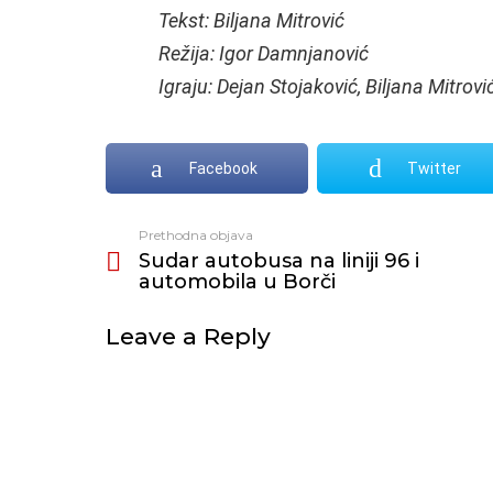
Tekst: Biljana Mitrović
Režija: Igor Damnjanović
Igraju: Dejan Stojaković, Biljana Mitrov
Facebook
Twitter
Prethodna objava
Vidi
Sudar autobusa na liniji 96 i
još
automobila u Borči
Leave a Reply