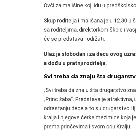
Ovči za mališine koji idu u predškolsko 
Skup roditelja i mališana je u 12.30 u 
sa roditeljima, direktorkom škole i va
će se predstava i održati.
Ulaz je slobodan i za decu ovog uzras
a dođu u pratnji roditelja.
Svi treba da znaju šta drugarstv
„Svi treba da znaju šta drugarstvo zna
„Princ žaba“. Predstava je atraktivna, 
odrastanju dece a to su drugarstvo i 
kralja i njegove ćerke mezimice koja
prema prinčevima i svom ocu Kralju.