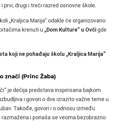
i prvi, drugi i treći razred osnovne škole.
školi „Kraljica Marija“ odakle će organizovano
spitačima krenuti u
„Dom Kulture“ u Ovči
gde
ta koji ne pohađaju školu „Kraljica Marija“
o znači (Princ Žaba)
či“ je dečija predstava inspirisana bajkom
uzbudljiva i govori o dve izrazito važne teme u
ljubav. Takođe, govori i o odnosu između
 je razmažena i ponaša se veoma bezobrazno