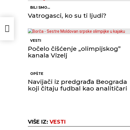
BILI SMO...
Vatrogasci, ko su ti ljudi?
VESTI
Počelo čišćenje „olimpijskog”
kanala Vizelj
OPŠTE
Navijači iz predgrađa Beograda
koji čitaju fudbal kao analitičari
VIŠE IZ:
VESTI