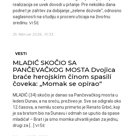
realizacija se uvek dovodi u pitanje. Pre nekoliko dana
podnet je zahtev za dobijanje „zelene dozvole“, odnosno
saglasnosti na studiju o proceni uticaja na životnu
sredinu.
VIŠE
25. februar 2026., 10:33
VESTI
MLADIĆ SKOČIO SA
PANČEVAČKOG MOSTA Dvojica
braće herojskim činom spasili
čoveka: „Momak se opirao“
MLADIĆ (34) skočio je danas sa Pančevačkog mosta u
ledeni Dunav, a na sreću, preživeo je. Sve se odigralo oko
12 časova, a nemilu scenu primetio je Renato Grbić, koji
je sa bratom bio na Dunavu i odmah se uputio da spase
mladića! – Brat i ja smo momka uhvatili jedan za jednu,
drugi za […]
VIŠE