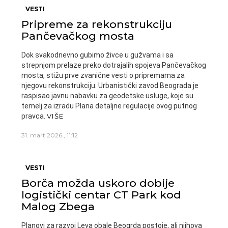
VESTI
Pripreme za rekonstrukciju
Pančevačkog mosta
Dok svakodnevno gubimo živce u gužvama i sa
strepnjom prelaze preko dotrajalih spojeva Pančevačkog
mosta, stižu prve zvanične vesti o pripremama za
njegovu rekonstrukciju. Urbanistički zavod Beograda je
raspisao javnu nabavku za geodetske usluge, koje su
temelj za izradu Plana detaljne regulacije ovog putnog
pravca.
VIŠE
31. mart 2026., 11:12
VESTI
Borča možda uskoro dobije
logistički centar CT Park kod
Malog Zbega
Planovi za razvoj Leva obale Beogrda postoje, ali njihova