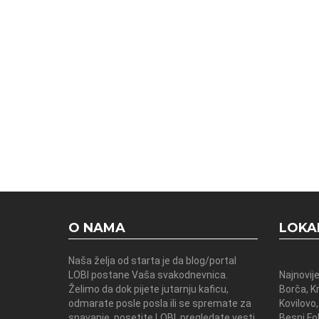
O NAMA
LOKA
Naša želja od starta je da blog/portal
LOBI postane Vaša svakodnevnica.
Najnovije
Želimo da dok pijete jutarnju kaficu,
Borča, K
odmarate posle posla ili se spremate za
Kovilovo,
spavanje, posetite LOBI, pregledate vesti
Besni Fok