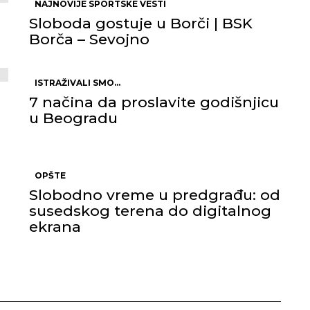
NAJNOVIJE SPORTSKE VESTI
Sloboda gostuje u Borči | BSK
Borča – Sevojno
ISTRAŽIVALI SMO...
7 načina da proslavite godišnjicu
u Beogradu
OPŠTE
Slobodno vreme u predgrađu: od
susedskog terena do digitalnog
ekrana