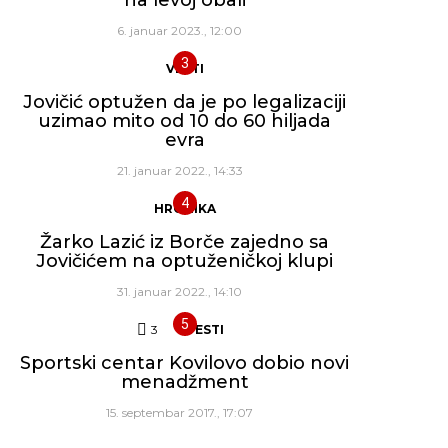
6. januar 2023., 12:00
VESTI
Jovičić optužen da je po legalizaciji
uzimao mito od 10 do 60 hiljada
evra
21. januar 2022., 14:33
HRONIKA
Žarko Lazić iz Borče zajedno sa
Jovičićem na optuženičkoj klupi
31. januar 2022., 14:10
3
Komentara
VESTI
Sportski centar Kovilovo dobio novi
menadžment
15. septembar 2017., 17:07