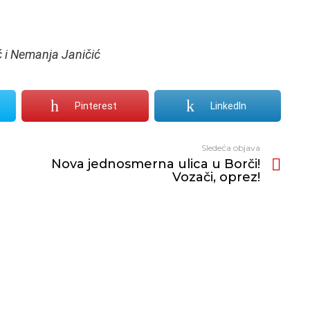
ić i Nemanja Janičić
Pinterest
LinkedIn
Sledeća objava
Nova jednosmerna ulica u Borči!
Vozači, oprez!