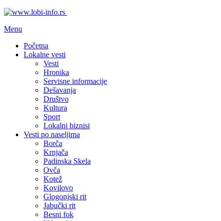
Menu
Početna
Lokalne vesti
Vesti
Hronika
Servisne informacije
Dešavanja
Društvo
Kultura
Sport
Lokalni biznisi
Vesti po naseljima
Borča
Krnjača
Padinska Skela
Ovča
Kotež
Kovilovo
Glogonjski rit
Jabučki rit
Besni fok