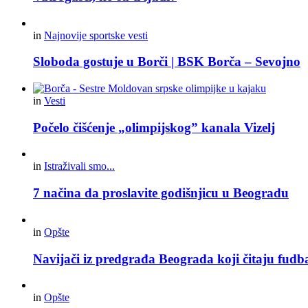
in
Najnovije sportske vesti
Sloboda gostuje u Borči | BSK Borča – Sevojno
in
Vesti
Počelo čišćenje „olimpijskog” kanala Vizelj
in
Istraživali smo...
7 načina da proslavite godišnjicu u Beogradu
in
Opšte
Navijači iz predgrađa Beograda koji čitaju fudba
in
Opšte