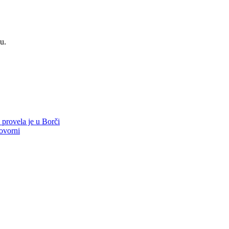
u.
 provela je u Borči
ovorni