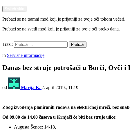
Switch skin
Prebaci se na tramni mod koji je prijatniji za tvoje oči tokom večeri.
Prebaci se na svetli mod koji je prijatniji za tvoje oči preko dana.
Pretraži
Traži:
Pretraži
Menu
in
Servisne informacije
Danas bez struje potrošači u Borči, Ovči i
od
Marija K.
2. april 2019., 11:19
Zbog izvođenja planiranih radova na električnoj mreži, bez snab
Od 09.00 do 14.00 časova u Krnjači će biti bez struje ulice:
Augusta Šenoe: 14-18,