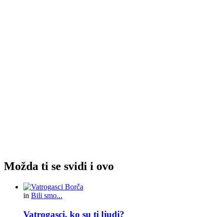
Možda ti se svidi i ovo
in
Bili smo...
Vatrogasci, ko su ti ljudi?