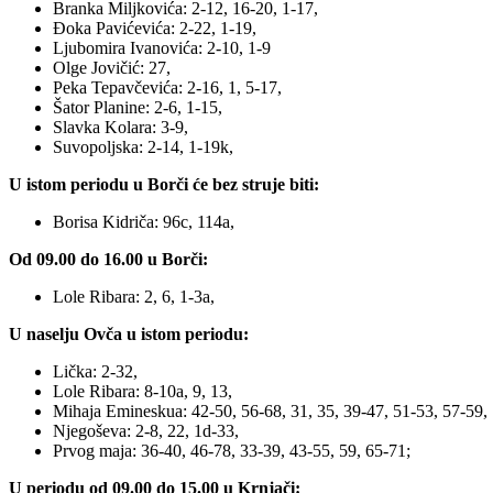
Branka Miljkovića: 2-12, 16-20, 1-17,
Đoka Pavićevića: 2-22, 1-19,
Ljubomira Ivanovića: 2-10, 1-9
Olge Jovičić: 27,
Peka Tepavčevića: 2-16, 1, 5-17,
Šator Planine: 2-6, 1-15,
Slavka Kolara: 3-9,
Suvopoljska: 2-14, 1-19k,
U istom periodu u Borči će bez struje biti:
Borisa Kidriča: 96c, 114a,
Od 09.00 do 16.00 u Borči:
Lole Ribara: 2, 6, 1-3a,
U naselju Ovča u istom periodu:
Lička: 2-32,
Lole Ribara: 8-10a, 9, 13,
Mihaja Emineskua: 42-50, 56-68, 31, 35, 39-47, 51-53, 57-59,
Njegoševa: 2-8, 22, 1d-33,
Prvog maja: 36-40, 46-78, 33-39, 43-55, 59, 65-71;
U periodu od 09.00 do 15.00 u Krnjači: