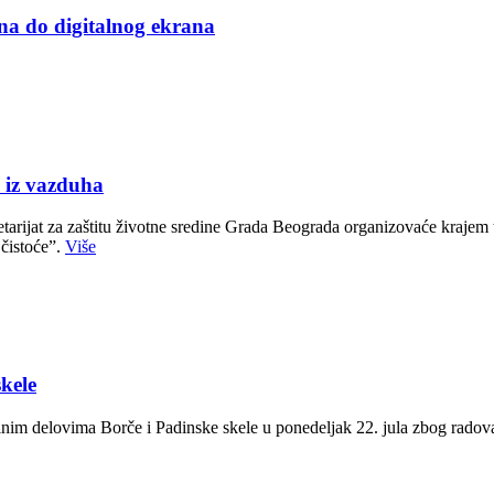
na do digitalnog ekrana
iz vazduha
ijat za zaštitu životne sredine Grada Beograda organizovaće krajem te
 čistoće”.
Više
skele
edinim delovima Borče i Padinske skele u ponedeljak 22. jula zbog radov