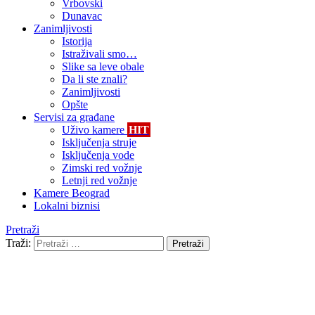
Vrbovski
Dunavac
Zanimljivosti
Istorija
Istraživali smo…
Slike sa leve obale
Da li ste znali?
Zanimljivosti
Opšte
Servisi za građane
Uživo kamere
HIT
Isključenja struje
Isključenja vode
Zimski red vožnje
Letnji red vožnje
Kamere Beograd
Lokalni biznisi
Pretraži
Traži:
Pretraži