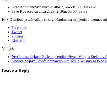
Grge Andrijanovića ulica 4: 40-62, 56-58c, 27, 35a-35v
Save Kovačevića ulica 2: 29, 2, 36n, 55-57, 63-83
EPS Distribucija zahvaljuje se sugrađanima na strpljenju i razumevanj
Facebook
Twitter
Pinterest
LinkedIn
Vidi još
Prethodna objava
Poslednje godine života Margita Stefanović
Sledeća objava
Smeće preplavilo Krnjaču, a svi smo za to odg
Leave a Reply