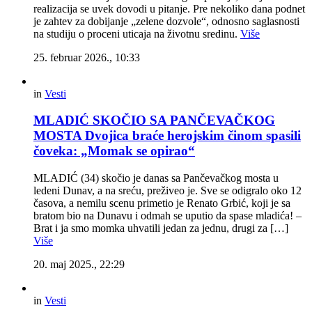
realizacija se uvek dovodi u pitanje. Pre nekoliko dana podnet
je zahtev za dobijanje „zelene dozvole“, odnosno saglasnosti
na studiju o proceni uticaja na životnu sredinu.
Više
25. februar 2026., 10:33
in
Vesti
MLADIĆ SKOČIO SA PANČEVAČKOG
MOSTA Dvojica braće herojskim činom spasili
čoveka: „Momak se opirao“
MLADIĆ (34) skočio je danas sa Pančevačkog mosta u
ledeni Dunav, a na sreću, preživeo je. Sve se odigralo oko 12
časova, a nemilu scenu primetio je Renato Grbić, koji je sa
bratom bio na Dunavu i odmah se uputio da spase mladića! –
Brat i ja smo momka uhvatili jedan za jednu, drugi za […]
Više
20. maj 2025., 22:29
in
Vesti