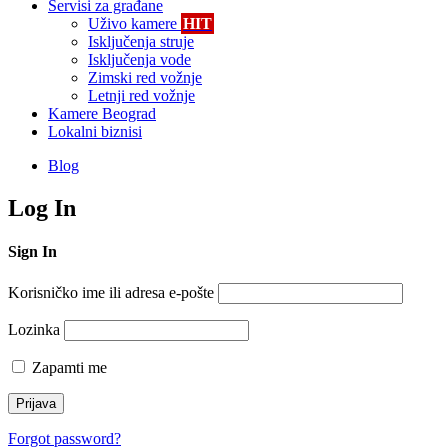
Servisi za građane
Uživo kamere
HIT
Isključenja struje
Isključenja vode
Zimski red vožnje
Letnji red vožnje
Kamere Beograd
Lokalni biznisi
Blog
Log In
Sign In
Korisničko ime ili adresa e-pošte
Lozinka
Zapamti me
Forgot password?