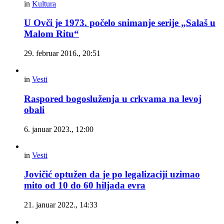
in
Kultura
U Ovči je 1973. počelo snimanje serije „Salaš u
Malom Ritu“
29. februar 2016., 20:51
in
Vesti
Raspored bogosluženja u crkvama na levoj
obali
6. januar 2023., 12:00
in
Vesti
Jovičić optužen da je po legalizaciji uzimao
mito od 10 do 60 hiljada evra
21. januar 2022., 14:33