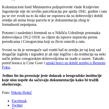
Kolonizacioni fond Ministarstva poljoprivrede vlade Kraljevine
Jugoslavije nije do izvršio parcelizaciju pre aprila 1941. godine i rata
pa se sve svodi na to da niko ne osporava da su dobrovoljci dobili
zemlju ali nema broja parcela te je dokumentacija zbog te
formalnosti nepotpuna.
Potomci i naslednici formirali su u Nikšiću Udruženje potomaka
dobrovoljaca 1912-1918. sa ciljem da isprave nepravdu prema
porodicama i Crnogorcima koji su život ostavili u ratu.
Svesni su da je nemoguće sad vratiti baš tu zemlju jer taj kraj sad
drugačije izgleda i izgrađen je ali nije logično i da restitucija na neki
način jedino crnogorskim dobrovoljcima ne izađe u susret. Takođe,
pored boraca iz Crne Gore i
srpski borci su dobili zemlju u Besnom
Foku
.
Jedino što im preostaje jeste dolazak u beogradske institucije
koje nisu uspele da sačuvaju dokumentaciju kako bi tražili
obeštećenje.
Foto:
Nikola Đokić
Facebook
Twitter