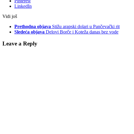
Pinterest
LinkedIn
Vidi još
Prethodna objava
Stižu arapski dolari u Pančevački rit
Sledeća objava
Delovi Borče i Koteža danas bez vode
Leave a Reply