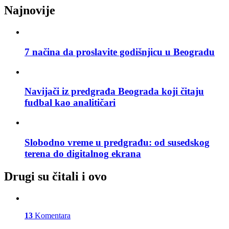
Najnovije
7 načina da proslavite godišnjicu u Beogradu
Navijači iz predgrađa Beograda koji čitaju
fudbal kao analitičari
Slobodno vreme u predgrađu: od susedskog
terena do digitalnog ekrana
Drugi su čitali i ovo
13
Komentara