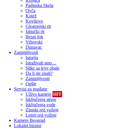
Krnjača
Padinska Skela
Ovča
Kotež
Kovilovo
Glogonjski rit
Jabučki rit
Besni fok
Vrbovski
Dunavac
Zanimljivosti
Istorija
Istraživali smo…
Slike sa leve obale
Da li ste znali?
Zanimljivosti
Opšte
Servisi za građane
Uživo kamere
HIT
Isključenja struje
Isključenja vode
Zimski red vožnje
Letnji red vožnje
Kamere Beograd
Lokalni biznisi