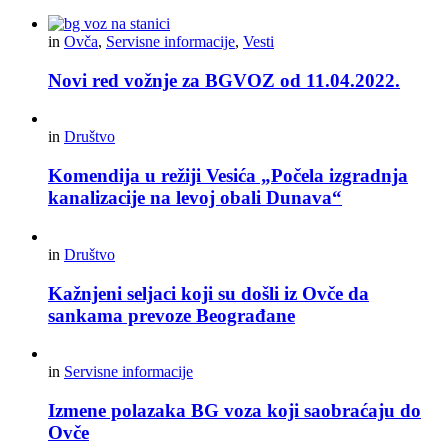
in
Ovča
,
Servisne informacije
,
Vesti
Novi red vožnje za BGVOZ od 11.04.2022.
in
Društvo
Komendija u režiji Vesića „Počela izgradnja
kanalizacije na levoj obali Dunava“
in
Društvo
Kažnjeni seljaci koji su došli iz Ovče da
sankama prevoze Beograđane
in
Servisne informacije
Izmene polazaka BG voza koji saobraćaju do
Ovče