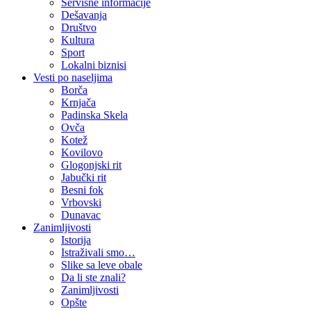
Servisne informacije
Dešavanja
Društvo
Kultura
Sport
Lokalni biznisi
Vesti po naseljima
Borča
Krnjača
Padinska Skela
Ovča
Kotež
Kovilovo
Glogonjski rit
Jabučki rit
Besni fok
Vrbovski
Dunavac
Zanimljivosti
Istorija
Istraživali smo…
Slike sa leve obale
Da li ste znali?
Zanimljivosti
Opšte