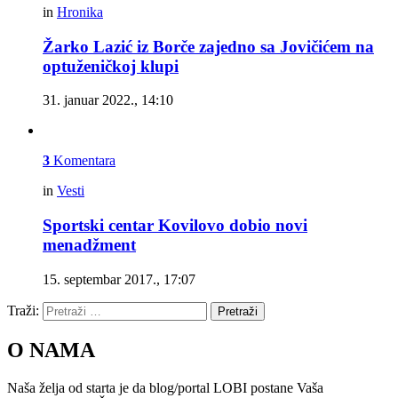
in
Hronika
Žarko Lazić iz Borče zajedno sa Jovičićem na
optuženičkoj klupi
31. januar 2022., 14:10
3
Komentara
in
Vesti
Sportski centar Kovilovo dobio novi
menadžment
15. septembar 2017., 17:07
Traži:
Pretraži
O NAMA
Naša želja od starta je da blog/portal LOBI postane Vaša