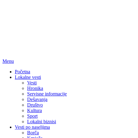
Menu
Početna
Lokalne vesti
Vesti
Hronika
Servisne informacije
Dešavanja
Društvo
Kultura
Sport
Lokalni biznisi
Vesti po naseljima
Borča