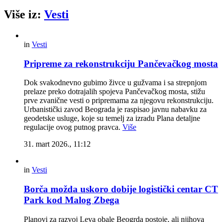
Više iz:
Vesti
in
Vesti
Pripreme za rekonstrukciju Pančevačkog mosta
Dok svakodnevno gubimo živce u gužvama i sa strepnjom
prelaze preko dotrajalih spojeva Pančevačkog mosta, stižu
prve zvanične vesti o pripremama za njegovu rekonstrukciju.
Urbanistički zavod Beograda je raspisao javnu nabavku za
geodetske usluge, koje su temelj za izradu Plana detaljne
regulacije ovog putnog pravca.
Više
31. mart 2026., 11:12
in
Vesti
Borča možda uskoro dobije logistički centar CT
Park kod Malog Zbega
Planovi za razvoj Leva obale Beogrda postoje, ali njihova