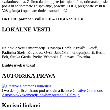
svakodnevnica. Želimo da dok pijete jutarnju kaficu, odmarate posle
posla ili se spremate za spavanje, posetite LOBI, pregledate vesti iz
Vašeg kraja i opet nam dođete sutradan 😉
Da LOBI postane i Vaš HOBI – LOBI kao HOBI
LOKALNE VESTI
Najnovije vesti i informacije iz naselja Borča, Krnjača, Kotež,
Padinska Skela, Kovilovo, Ovča, Jabučki rit, Glogonjski rit, Besni
Fok, Široka Greda, Preliv, Vrbovski, Dunavac i Crvenka.
Budite uvek u toku!
AUTORSKA PRAVA
Ovo delo je licencirano pod uslovima licence
Creative Commons
Autorstvo-Nekomercijalno-Bez prerada 3.0 Srbija.
.
Korisni linkovi