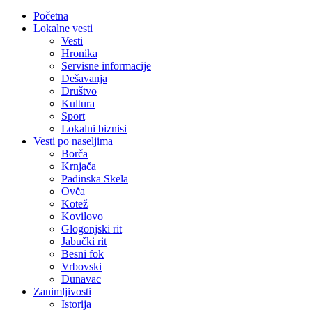
Početna
Lokalne vesti
Vesti
Hronika
Servisne informacije
Dešavanja
Društvo
Kultura
Sport
Lokalni biznisi
Vesti po naseljima
Borča
Krnjača
Padinska Skela
Ovča
Kotež
Kovilovo
Glogonjski rit
Jabučki rit
Besni fok
Vrbovski
Dunavac
Zanimljivosti
Istorija