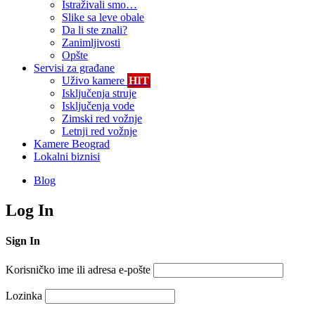
Istraživali smo…
Slike sa leve obale
Da li ste znali?
Zanimljivosti
Opšte
Servisi za građane
Uživo kamere
HIT
Isključenja struje
Isključenja vode
Zimski red vožnje
Letnji red vožnje
Kamere Beograd
Lokalni biznisi
Blog
Log In
Sign In
Korisničko ime ili adresa e-pošte
Lozinka