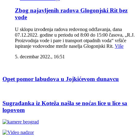
Zbog najavljenih radova Glogonjski Rit bez
vode
U sklopu izvođenja radova redovnog održavanja, dana
07.12.2022. godine u periodu od 8:00 do 15:00 časova, „R.J.
Proizvodnja vode i pare i transport otpadnih voda“ vršiće
ispiranje vodovodne mreže naselja Glogonjski Rit.
Više
5. decembar 2022., 16:51
Opet pomor labudova u Jojkićevom dunavcu
Sugrađanka iz Koteža našla se noćas lice u lice sa
lopovom