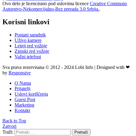
Ovo delo je licencirano pod uslovima licence
Creative Commons
Autorstvo-Nekomercijalno-Bez prerada 3.0 Srbija.
.
Korisni linkovi
Postani saradnik
Uživo kamere
Letnji red vožnje
Zimski red vožnje
Važni telefoni
Sva prava rezervisana © 2012 - 2024 Lobi Info | Designed with ❤
by
Responsive
O Nama
Prijatelji
Uslovi korišćenja
Guest Post
Marketing
Kontakt
Back to Top
Zatvori
Traži:
Pretraži