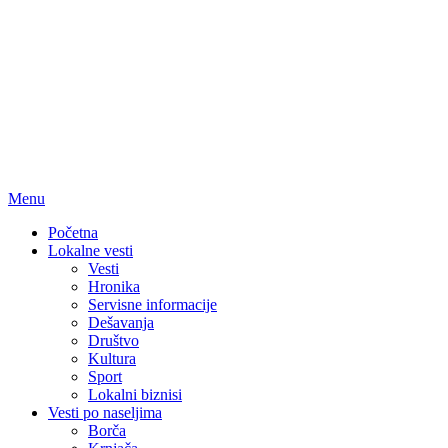
Menu
Početna
Lokalne vesti
Vesti
Hronika
Servisne informacije
Dešavanja
Društvo
Kultura
Sport
Lokalni biznisi
Vesti po naseljima
Borča