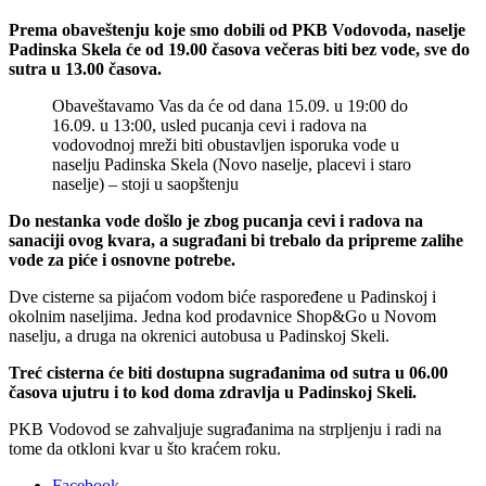
Prema obaveštenju koje smo dobili od PKB Vodovoda, naselje
Padinska Skela će od 19.00 časova večeras biti bez vode, sve do
sutra u 13.00 časova.
Obaveštavamo Vas da će od dana 15.09. u 19:00 do
16.09. u 13:00, usled pucanja cevi i radova na
vodovodnoj mreži biti obustavljen isporuka vode u
naselju Padinska Skela (Novo naselje, placevi i staro
naselje) – stoji u saopštenju
Do nestanka vode došlo je zbog pucanja cevi i radova na
sanaciji ovog kvara, a sugrađani bi trebalo da pripreme zalihe
vode za piće i osnovne potrebe.
Dve cisterne sa pijaćom vodom biće raspoređene u Padinskoj i
okolnim naseljima. Jedna kod prodavnice Shop&Go u Novom
naselju, a druga na okrenici autobusa u Padinskoj Skeli.
Treć cisterna će biti dostupna sugrađanima od sutra u 06.00
časova ujutru i to kod doma zdravlja u Padinskoj Skeli.
PKB Vodovod se zahvaljuje sugrađanima na strpljenju i radi na
tome da otkloni kvar u što kraćem roku.
Facebook