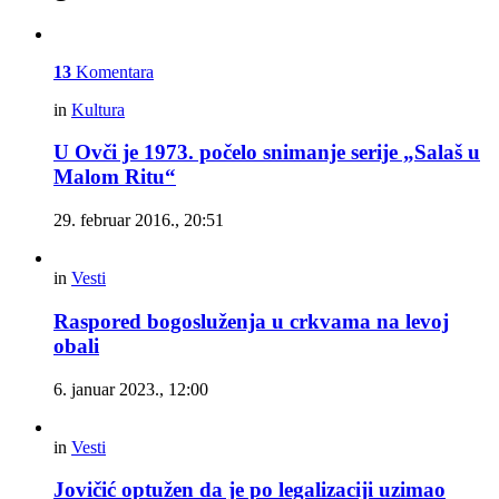
13
Komentara
in
Kultura
U Ovči je 1973. počelo snimanje serije „Salaš u
Malom Ritu“
29. februar 2016., 20:51
in
Vesti
Raspored bogosluženja u crkvama na levoj
obali
6. januar 2023., 12:00
in
Vesti
Jovičić optužen da je po legalizaciji uzimao