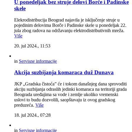
U ponedeljak bez struje delovi Borče i Padinske
skele
Elekrodistribucija Beograd najavila je isključenje struje u
pojedinim delovima Borče i Padinske skele u ponedeljak 22.
jula zbog radova na održavanju elektrodistributivnih mreža.
Više
20. jul 2024., 11:53
in
Servisne informacije
Akcija suzbijanja komaraca duž Dunava
JKP „Gradska čistoća” će i tokom današnjeg dana sprovoditi
akciju suzbijanja odraslih jedinki komaraca na teritoriji grada
Beograda uređajima sa vode i zemlje ukoliko vremenski
uslovi to budu dozvolili, saopštavaju iz ovog gradskog
preduzeća.
Više
18. jul 2024., 07:28
in
Servisne informacije