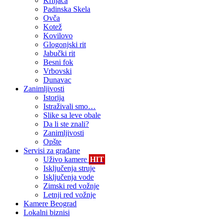
Krnjača
Padinska Skela
Ovča
Kotež
Kovilovo
Glogonjski rit
Jabučki rit
Besni fok
Vrbovski
Dunavac
Zanimljivosti
Istorija
Istraživali smo…
Slike sa leve obale
Da li ste znali?
Zanimljivosti
Opšte
Servisi za građane
Uživo kamere
HIT
Isključenja struje
Isključenja vode
Zimski red vožnje
Letnji red vožnje
Kamere Beograd
Lokalni biznisi