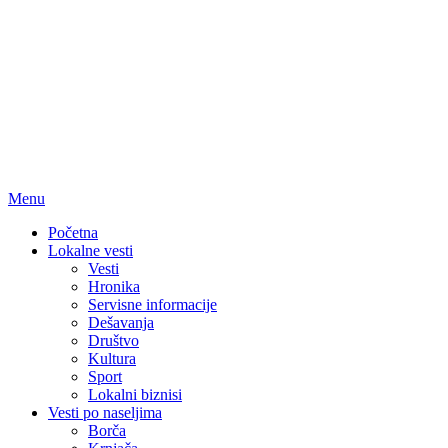
Menu
Početna
Lokalne vesti
Vesti
Hronika
Servisne informacije
Dešavanja
Društvo
Kultura
Sport
Lokalni biznisi
Vesti po naseljima
Borča