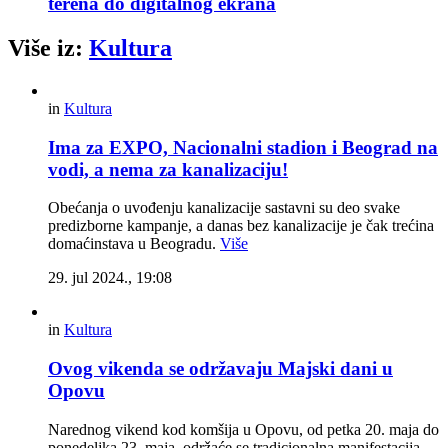
terena do digitalnog ekrana
Više iz:
Kultura
in
Kultura
Ima za EXPO, Nacionalni stadion i Beograd na
vodi, a nema za kanalizaciju!
Obećanja o uvođenju kanalizacije sastavni su deo svake
predizborne kampanje, a danas bez kanalizacije je čak trećina
domaćinstava u Beogradu.
Više
29. jul 2024., 19:08
in
Kultura
Ovog vikenda se održavaju Majski dani u
Opovu
Narednog vikend kod komšija u Opovu, od petka 20. maja do
ponedeljka 23. maja, održaće se tradicionalna manifestacija