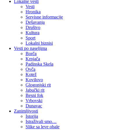
Lokalne vesti
Vesti
Hronika
Servisne informacije
Dešavanja
Društvo
Kultura
Sport
Lokalni biznisi
Vesti po naseljima
Borča
Krnjača
Padinska Skela
Ovča
Kotež
Kovilovo
Glogonjski rit
Jabučki rit
Besni fok
Vrbovski
Dunavac
Zanimljivosti
Istorija
Istraživali smo…
Slike sa leve obale