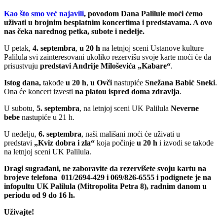
Kao što smo već najavili
, povodom Dana Palilule moći ćemo
uživati u brojnim besplatnim koncertima i predstavama. A ovo
nas čeka narednog petka, subote i nedelje.
U petak,
4. septembra
,
u 20 h
na letnjoj sceni Ustanove kulture
Palilula svi zainteresovani ukoliko rezervišu svoje karte moći će da
prisustvuju
predstavi Andrije Miloševića „Kabare“
.
Istog dana,
takođe
u 20 h
,
u Ovči
nastupiće
Snežana Babić Sneki
.
Ona će koncert izvesti
na platou ispred doma zdravlja
.
U subotu,
5. septembra
, na letnjoj sceni UK Palilula
Neverne
bebe
nastupiće u 21 h.
U nedelju,
6. septembra
, naši mališani moći će uživati u
predstavi
„Kviz dobra i zla“
koja počinje
u 20 h
i izvodi se takođe
na letnjoj sceni UK Palilula.
Dragi sugrađani, ne zaboravite da rezervišete svoju kartu na
brojeve telefona 011/2694-429 i 069/826-6555 i podignete je na
infopultu UK Palilula (Mitropolita Petra 8), radnim danom u
periodu od 9 do 16 h.
Uživajte!