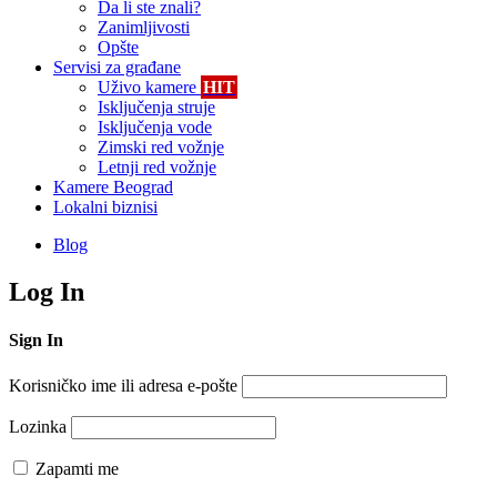
Da li ste znali?
Zanimljivosti
Opšte
Servisi za građane
Uživo kamere
HIT
Isključenja struje
Isključenja vode
Zimski red vožnje
Letnji red vožnje
Kamere Beograd
Lokalni biznisi
Blog
Log In
Sign In
Korisničko ime ili adresa e-pošte
Lozinka
Zapamti me