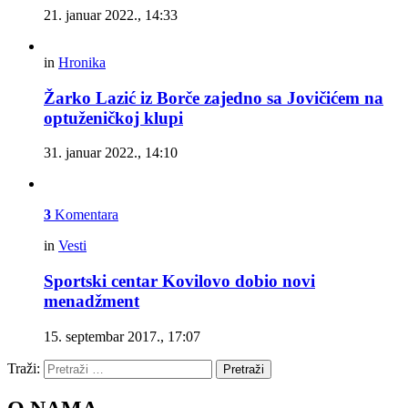
21. januar 2022., 14:33
in
Hronika
Žarko Lazić iz Borče zajedno sa Jovičićem na
optuženičkoj klupi
31. januar 2022., 14:10
3
Komentara
in
Vesti
Sportski centar Kovilovo dobio novi
menadžment
15. septembar 2017., 17:07
Traži:
Pretraži