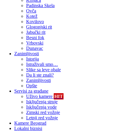
Krnjača
Padinska Skela
Ovča
Kotež
Kovilovo
Glogonjski rit
Jabučki rit
Besni fok
Vrbovski
Dunavac
Zanimljivosti
Istorija
Istraživali smo…
Slike sa leve obale
Da li ste znali?
Zanimljivosti
Opšte
Servisi za građane
Uživo kamere
HIT
Isključenja struje
Isključenja vode
Zimski red vožnje
Letnji red vožnje
Kamere Beograd
Lokalni biznisi