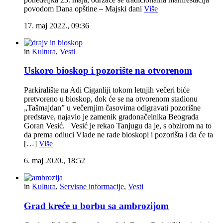
povodom Dana opštine – Majski dani
Više
17. maj 2022., 09:36
in
Kultura
,
Vesti
Uskoro bioskop i pozorište na otvorenom
Parkiralište na Adi Ciganliji tokom letnjih večeri biće
pretvoreno u bioskop, dok će se na otvorenom stadionu
„Tašmajdan” u večernjim časovima odigravati pozorišne
predstave, najavio je zamenik gradonačelnika Beograda
Goran Vesić. Vesić je rekao Tanjugu da je, s obzirom na to
da prema odluci Vlade ne rade bioskopi i pozorišta i da će ta
[…]
Više
6. maj 2020., 18:52
in
Kultura
,
Servisne informacije
,
Vesti
Grad kreće u borbu sa ambrozijom