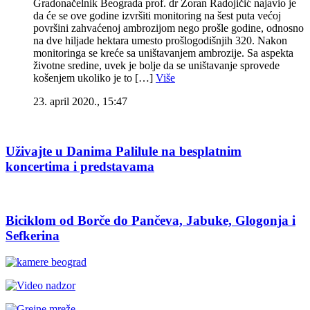
Gradonačelnik Beograda prof. dr Zoran Radojičić najavio je
da će se ove godine izvršiti monitoring na šest puta većoj
površini zahvaćenoj ambrozijom nego prošle godine, odnosno
na dve hiljade hektara umesto prošlogodišnjih 320. Nakon
monitoringa se kreće sa uništavanjem ambrozije. Sa aspekta
životne sredine, uvek je bolje da se uništavanje sprovede
košenjem ukoliko je to […]
Više
23. april 2020., 15:47
Uživajte u Danima Palilule na besplatnim
koncertima i predstavama
Biciklom od Borče do Pančeva, Jabuke, Glogonja i
Sefkerina