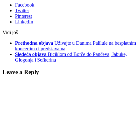
Facebook
Twitter
Pinterest
LinkedIn
Vidi još
Prethodna objava
Uživajte u Danima Palilule na besplatnim
koncertima i predstavama
Sledeća objava
Biciklom od Borče do Pančeva, Jabuke,
Glogonja i Sefkerina
Leave a Reply