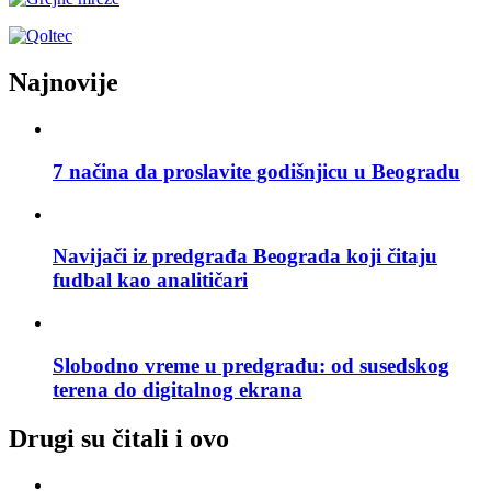
Najnovije
7 načina da proslavite godišnjicu u Beogradu
Navijači iz predgrađa Beograda koji čitaju
fudbal kao analitičari
Slobodno vreme u predgrađu: od susedskog
terena do digitalnog ekrana
Drugi su čitali i ovo