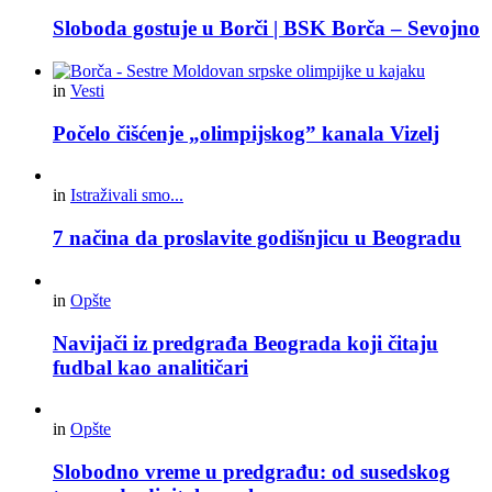
Sloboda gostuje u Borči | BSK Borča – Sevojno
in
Vesti
Počelo čišćenje „olimpijskog” kanala Vizelj
in
Istraživali smo...
7 načina da proslavite godišnjicu u Beogradu
in
Opšte
Navijači iz predgrađa Beograda koji čitaju
fudbal kao analitičari
in
Opšte
Slobodno vreme u predgrađu: od susedskog