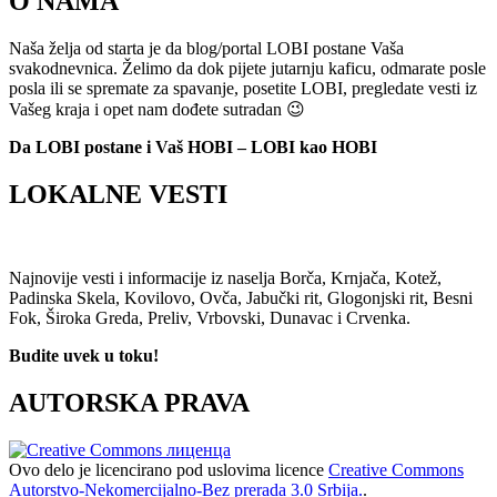
O NAMA
Naša želja od starta je da blog/portal LOBI postane Vaša
svakodnevnica. Želimo da dok pijete jutarnju kaficu, odmarate posle
posla ili se spremate za spavanje, posetite LOBI, pregledate vesti iz
Vašeg kraja i opet nam dođete sutradan 😉
Da LOBI postane i Vaš HOBI – LOBI kao HOBI
LOKALNE VESTI
Najnovije vesti i informacije iz naselja Borča, Krnjača, Kotež,
Padinska Skela, Kovilovo, Ovča, Jabučki rit, Glogonjski rit, Besni
Fok, Široka Greda, Preliv, Vrbovski, Dunavac i Crvenka.
Budite uvek u toku!
AUTORSKA PRAVA
Ovo delo je licencirano pod uslovima licence
Creative Commons
Autorstvo-Nekomercijalno-Bez prerada 3.0 Srbija.
.