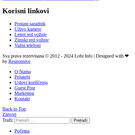
Korisni linkovi
Postani saradnik
Uživo kamere
Letnji red vožnje
Zimski red vožnje
Važni telefoni
Sva prava rezervisana © 2012 - 2024 Lobi Info | Designed with ❤
by
Responsive
O Nama
Prijatelji
Uslovi korišćenja
Guest Post
Marketing
Kontakt
Back to Top
Zatvori
Traži:
Pretraži
Početna