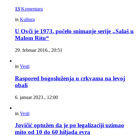
13
Komentara
in
Kultura
U Ovči je 1973. počelo snimanje serije „Salaš u
Malom Ritu“
29. februar 2016., 20:51
in
Vesti
Raspored bogosluženja u crkvama na levoj
obali
6. januar 2023., 12:00
in
Vesti
Jovičić optužen da je po legalizaciji uzimao
mito od 10 do 60 hiljada evra