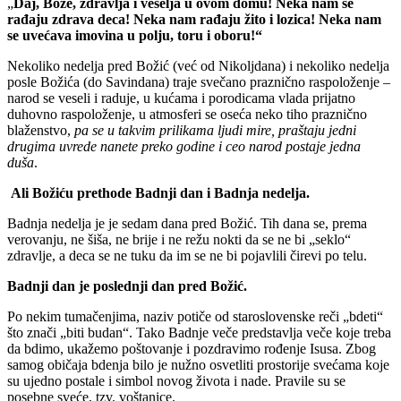
„
Daj, Bože, zdravlja i veselja u ovom domu! Neka nam se
rađaju zdrava deca! Neka nam rađaju žito i lozica! Neka nam
se uvećava imovina u polju, toru i oboru!“
Nekoliko nedelja pred Božić (već od Nikoljdana) i nekoliko nedelja
posle Božića (do Savindana) traje svečano praznično raspoloženje –
narod se veseli i raduje, u kućama i porodicama vlada prijatno
duhovno raspoloženje, u atmosferi se oseća neko tiho praznično
blaženstvo,
pa se u takvim prilikama ljudi mire, praštaju jedni
drugima uvrede nanete preko godine i ceo narod postaje jedna
duša
.
Ali Božiću prethode Badnji dan i Badnja nedelja.
Badnja nedelja je je sedam dana pred Božić. Tih dana se, prema
verovanju, ne šiša, ne brije i ne režu nokti da se ne bi „seklo“
zdravlje, a deca se ne tuku da im se ne bi pojavlili čirevi po telu.
Badnji dan je poslednji dan pred Božić.
Po nekim tumačenjima, naziv potiče od staroslovenske reči „bdeti“
što znači „biti budan“. Tako Badnje veče predstavlja veče koje treba
da bdimo, ukažemo poštovanje i pozdravimo rođenje Isusa. Zbog
samog običaja bdenja bilo je nužno osvetliti prostorije svećama koje
su ujedno postale i simbol novog života i nade. Pravile su se
posebne sveće, tzv. voštanice.