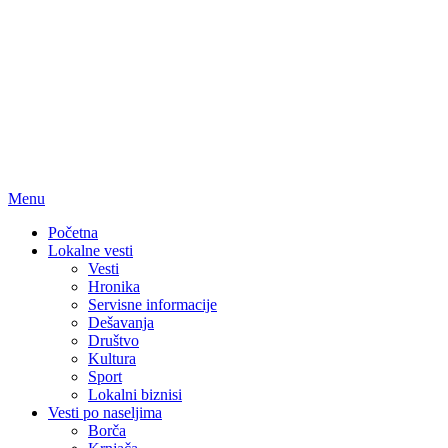
Menu
Početna
Lokalne vesti
Vesti
Hronika
Servisne informacije
Dešavanja
Društvo
Kultura
Sport
Lokalni biznisi
Vesti po naseljima
Borča