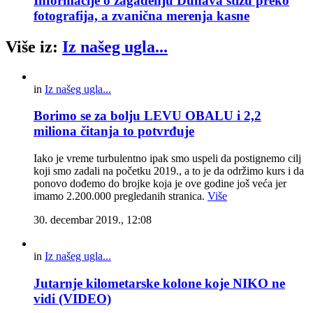
Informacije o zagađenju Dunava stižu preko
fotografija, a zvanična merenja kasne
Više iz:
Iz našeg ugla...
in
Iz našeg ugla...
Borimo se za bolju LEVU OBALU i 2,2
miliona čitanja to potvrđuje
Iako je vreme turbulentno ipak smo uspeli da postignemo cilj
koji smo zadali na početku 2019., a to je da održimo kurs i da
ponovo dođemo do brojke koja je ove godine još veća jer
imamo 2.200.000 pregledanih stranica.
Više
30. decembar 2019., 12:08
in
Iz našeg ugla...
Jutarnje kilometarske kolone koje NIKO ne
vidi (VIDEO)