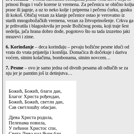
prinosi Bogu i vuče korene iz vremena. Za pečenicu se obično kolju
prase ili jagnje, a uz to neko kolje i priprema i pečenu ćurku, gusku
ili kokoš. Običaj vezan za klanje pečenice ostao je verovatno iz
starih mnogobožačkih vremena, vezan za žrtvoprinošenje. Crkva ga
je prihvatila i blagoslovila jer posle Božićnog posta, koji traje šest
nedelja, jača hrana dobro dođe, pogotovo što su tada izuzetno jaki
mrazevi i zime.
6. Korinđanje
– deca korinđaju – pevaju božićne pesme idući od
vrata do vrata prijatelja i komšija. Domaćica ih dočekuje i dariva
voćem, sitnim kolačima, bombonama, sitnim novcem…
7. Pesme
– ovo je samo jedna od divnih pesama ali odlučih se za
nju jer je pamtim još iz detinjstva…
Божић, Божић, благи дан,
Благог Христа рођендан,
Божић, Божић, светли дан,
Сав светлошћу обасјан.
Дјева Христа родила,
Пеленама повила,
У пећини Христос спи,
Света Дјева над Њим бди.