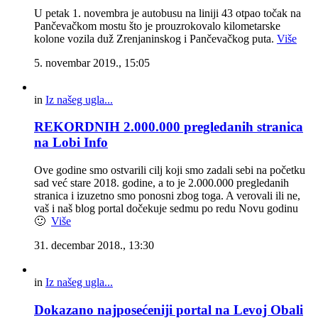
U petak 1. novembra je autobusu na liniji 43 otpao točak na
Pančevačkom mostu što je prouzrokovalo kilometarske
kolone vozila duž Zrenjaninskog i Pančevačkog puta.
Više
5. novembar 2019., 15:05
in
Iz našeg ugla...
REKORDNIH 2.000.000 pregledanih stranica
na Lobi Info
Ove godine smo ostvarili cilj koji smo zadali sebi na početku
sad već stare 2018. godine, a to je 2.000.000 pregledanih
stranica i izuzetno smo ponosni zbog toga. A verovali ili ne,
vaš i naš blog portal dočekuje sedmu po redu Novu godinu
🙂
Više
31. decembar 2018., 13:30
in
Iz našeg ugla...
Dokazano najposećeniji portal na Levoj Obali