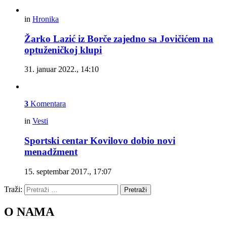
in
Hronika
Žarko Lazić iz Borče zajedno sa Jovičićem na
optuženičkoj klupi
31. januar 2022., 14:10
3
Komentara
in
Vesti
Sportski centar Kovilovo dobio novi
menadžment
15. septembar 2017., 17:07
Traži:
Pretraži
O NAMA