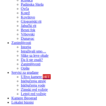
Krnjača
Padinska Skela
Ovča
Kotež
Kovilovo
Glogonjski rit
Jabučki rit
Besni fok
Vrbovski
Dunavac
Zanimljivosti
Istorija
Istraživali smo…
Slike sa leve obale
Da li ste znali?
Zanimljivosti
Opšte
Servisi za građane
Uživo kamere
HIT
Isključenja struje
Isključenja vode
Zimski red vožnje
Letnji red vožnje
Kamere Beograd
Lokalni biznisi