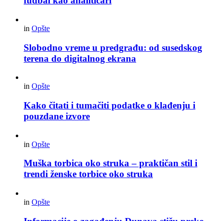
fudbal kao analitičari
in
Opšte
Slobodno vreme u predgrađu: od susedskog
terena do digitalnog ekrana
in
Opšte
Kako čitati i tumačiti podatke o klađenju i
pouzdane izvore
in
Opšte
Muška torbica oko struka – praktičan stil i
trendi ženske torbice oko struka
in
Opšte