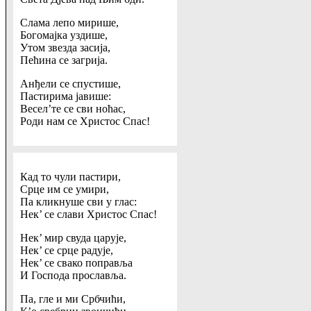
Слама лепо мирише,
Богомајка уздише,
Утом звезда засија,
Пећина се загрија.
Анђели се спустише,
Пастирима јавише:
Весел’те се сви ноћас,
Роди нам се Христос Спас!
Кад то чули пастири,
Срце им се умири,
Па кликнуше сви у глас:
Нек’ се слави Христос Спас!
Нек’ мир свуда царује,
Нек’ се срце радује,
Нек’ се свако поправља
И Господа прославља.
Па, гле и ми Србчићи,