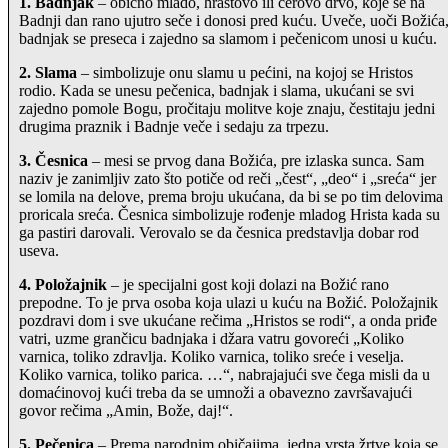
1. Badnjak
– obično mlado, hrastovo ili cerovo drvo, koje se na
Badnji dan rano ujutro seče i donosi pred kuću. Uveče, uoči Božića
badnjak se preseca i zajedno sa slamom i pečenicom unosi u kuću.
2. Slama
– simbolizuje onu slamu u pećini, na kojoj se Hristos
rodio. Kada se unesu pečenica, badnjak i slama, ukućani se svi
zajedno pomole Bogu, pročitaju molitve koje znaju, čestitaju jedni
drugima praznik i Badnje veče i sedaju za trpezu.
3. Česnica
– mesi se prvog dana Božića, pre izlaska sunca. Sam
naziv je zanimljiv zato što potiče od reči „čest“, „deo“ i „sreća“ jer
se lomila na delove, prema broju ukućana, da bi se po tim delovima
proricala sreća. Česnica simbolizuje rođenje mladog Hrista kada su
ga pastiri darovali. Verovalo se da česnica predstavlja dobar rod
useva.
4. Položajnik
– je specijalni gost koji dolazi na Božić rano
prepodne. To je prva osoba koja ulazi u kuću na Božić. Položajnik
pozdravi dom i sve ukućane rečima „Hristos se rodi“, a onda priđe
vatri, uzme grančicu badnjaka i džara vatru govoreći „Koliko
varnica, toliko zdravlja. Koliko varnica, toliko sreće i veselja.
Koliko varnica, toliko parica. …“, nabrajajući sve čega misli da u
domaćinovoj kući treba da se umnoži a obavezno završavajući
govor rečima „Amin, Bože, daj!“.
5. Pečenica
– Prema narodnim običajima, jedna vrsta žrtve koja se