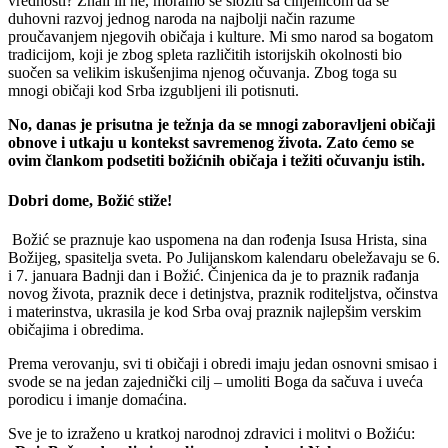
vrednosti? Znali ili ne, moramo se složiti sa činjenicom da se
duhovni razvoj jednog naroda na najbolji način razume
proučavanjem njegovih običaja i kulture. Mi smo narod sa bogatom
tradicijom, koji je zbog spleta različitih istorijskih okolnosti bio
suočen sa velikim iskušenjima njenog očuvanja. Zbog toga su
mnogi običaji kod Srba izgubljeni ili potisnuti.
No, danas je prisutna je težnja da se mnogi zaboravljeni običaji
obnove i utkaju u kontekst savremenog života. Zato ćemo se
ovim člankom podsetiti božićnih običaja i težiti očuvanju istih.
Dobri dome, Božić stiže!
Božić se praznuje kao uspomena na dan rođenja Isusa Hrista, sina
Božijeg, spasitelja sveta. Po Julijanskom kalendaru obeležavaju se 6.
i 7. januara Badnji dan i Božić. Činjenica da je to praznik rađanja
novog života, praznik dece i detinjstva, praznik roditeljstva, očinstva
i materinstva, ukrasila je kod Srba ovaj praznik najlepšim verskim
običajima i obredima.
Prema verovanju, svi ti običaji i obredi imaju jedan osnovni smisao i
svode se na jedan zajednički cilj – umoliti Boga da sačuva i uveća
porodicu i imanje domaćina.
Sve je to izraženo u kratkoj narodnoj zdravici i molitvi o Božiću: