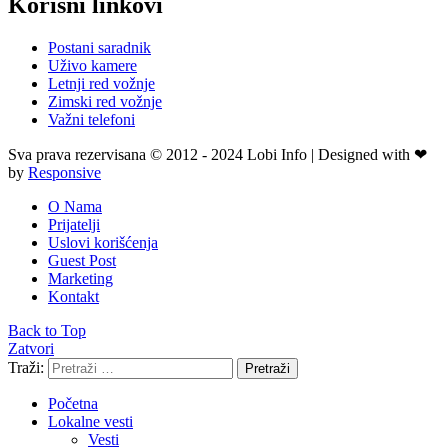
Korisni linkovi
Postani saradnik
Uživo kamere
Letnji red vožnje
Zimski red vožnje
Važni telefoni
Sva prava rezervisana © 2012 - 2024 Lobi Info | Designed with ❤
by
Responsive
O Nama
Prijatelji
Uslovi korišćenja
Guest Post
Marketing
Kontakt
Back to Top
Zatvori
Traži:
Pretraži
Početna
Lokalne vesti
Vesti