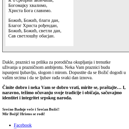
К’о сребрни звончићи,
Богомајку хвалимо,
Христа Бога славимо.
Божић, Божић, благи дан,
Благог Христа рођендан,
Божић, Божић, светли дан,
Сав светлошћу обасјан.
Dakle, praznici su prilika za porodična okupljanja i trenutke
uživanja u prazničnom ambijentu. Neka Vam praznici budu
ispunjeni ljubavlju, slogom i mirom. Dopustite da se Božić dogodi u
vašim srcima i da se ljubav rađa svaki dan iznova.
Činite dobro i neka Vam se dobro vrati, mirite se, praštajte… I,
naravno, težimo očuvanju svoje tradicije i običaja, sačuvajmo
identitet i integritet srpskog naroda.
Srećno Badnje veče i Srećan Božić!
Mir Božji! Hristos se rodi!
Facebook