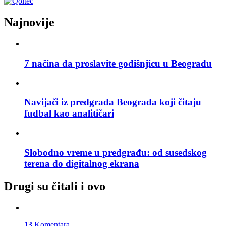
Najnovije
7 načina da proslavite godišnjicu u Beogradu
Navijači iz predgrađa Beograda koji čitaju
fudbal kao analitičari
Slobodno vreme u predgrađu: od susedskog
terena do digitalnog ekrana
Drugi su čitali i ovo
13
Komentara