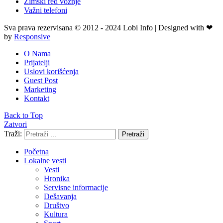
Zimski red vožnje
Važni telefoni
Sva prava rezervisana © 2012 - 2024 Lobi Info | Designed with ❤
by
Responsive
O Nama
Prijatelji
Uslovi korišćenja
Guest Post
Marketing
Kontakt
Back to Top
Zatvori
Traži:
Pretraži
Početna
Lokalne vesti
Vesti
Hronika
Servisne informacije
Dešavanja
Društvo
Kultura