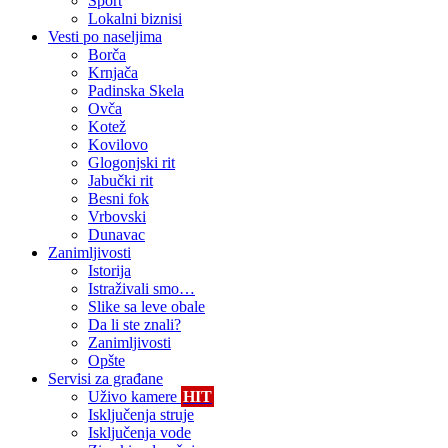
Sport
Lokalni biznisi
Vesti po naseljima
Borča
Krnjača
Padinska Skela
Ovča
Kotež
Kovilovo
Glogonjski rit
Jabučki rit
Besni fok
Vrbovski
Dunavac
Zanimljivosti
Istorija
Istraživali smo…
Slike sa leve obale
Da li ste znali?
Zanimljivosti
Opšte
Servisi za građane
Uživo kamere
HIT
Isključenja struje
Isključenja vode