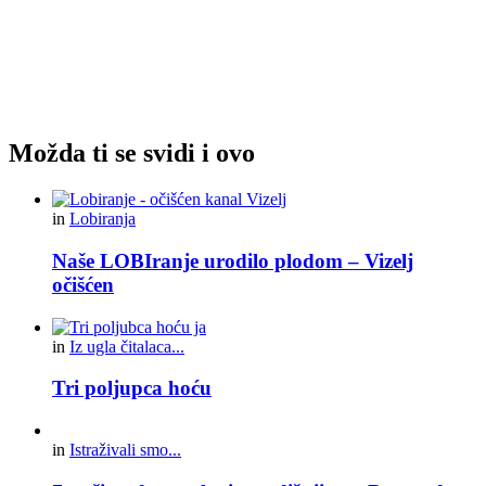
Možda ti se svidi i ovo
in
Lobiranja
Naše LOBIranje urodilo plodom – Vizelj
očišćen
in
Iz ugla čitalaca...
Tri poljupca hoću
in
Istraživali smo...