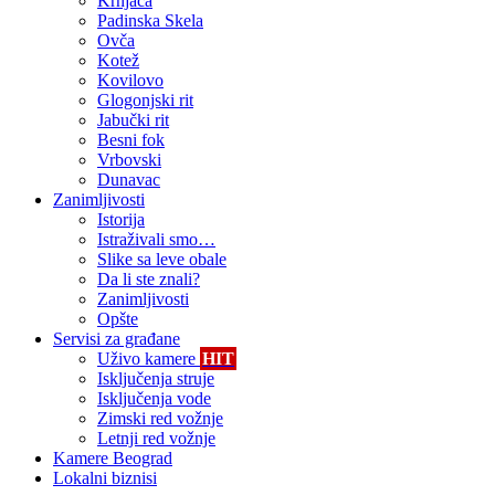
Krnjača
Padinska Skela
Ovča
Kotež
Kovilovo
Glogonjski rit
Jabučki rit
Besni fok
Vrbovski
Dunavac
Zanimljivosti
Istorija
Istraživali smo…
Slike sa leve obale
Da li ste znali?
Zanimljivosti
Opšte
Servisi za građane
Uživo kamere
HIT
Isključenja struje
Isključenja vode
Zimski red vožnje
Letnji red vožnje
Kamere Beograd
Lokalni biznisi