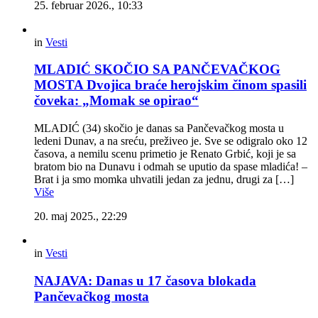
25. februar 2026., 10:33
in
Vesti
MLADIĆ SKOČIO SA PANČEVAČKOG
MOSTA Dvojica braće herojskim činom spasili
čoveka: „Momak se opirao“
MLADIĆ (34) skočio je danas sa Pančevačkog mosta u
ledeni Dunav, a na sreću, preživeo je. Sve se odigralo oko 12
časova, a nemilu scenu primetio je Renato Grbić, koji je sa
bratom bio na Dunavu i odmah se uputio da spase mladića! –
Brat i ja smo momka uhvatili jedan za jednu, drugi za […]
Više
20. maj 2025., 22:29
in
Vesti
NAJAVA: Danas u 17 časova blokada
Pančevačkog mosta