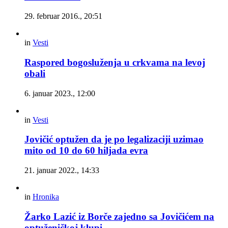
29. februar 2016., 20:51
in
Vesti
Raspored bogosluženja u crkvama na levoj
obali
6. januar 2023., 12:00
in
Vesti
Jovičić optužen da je po legalizaciji uzimao
mito od 10 do 60 hiljada evra
21. januar 2022., 14:33
in
Hronika
Žarko Lazić iz Borče zajedno sa Jovičićem na
optuženičkoj klupi