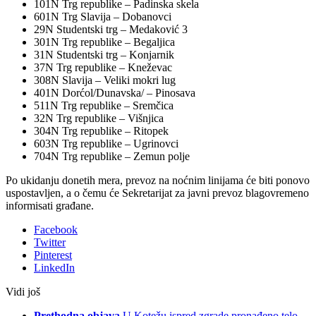
101N Trg republike – Padinska skela
601N Trg Slavija – Dobanovci
29N Studentski trg – Medaković 3
301N Trg republike – Begaljica
31N Studentski trg – Konjarnik
37N Trg republike – Kneževac
308N Slavija – Veliki mokri lug
401N Dorćol/Dunavska/ – Pinosava
511N Trg republike – Sremčica
32N Trg republike – Višnjica
304N Trg republike – Ritopek
603N Trg republike – Ugrinovci
704N Trg republike – Zemun polje
Po ukidanju donetih mera, prevoz na noćnim linijama će biti ponovo
uspostavljen, a o čemu će Sekretarijat za javni prevoz blagovremeno
informisati građane.
Facebook
Twitter
Pinterest
LinkedIn
Vidi još
Prethodna objava
U Kotežu ispred zgrade pronađeno telo