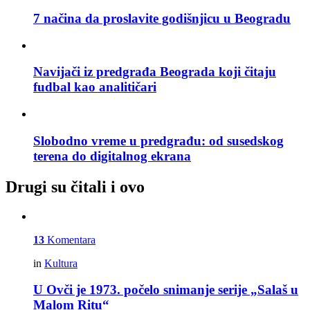
7 načina da proslavite godišnjicu u Beogradu
Navijači iz predgrađa Beograda koji čitaju
fudbal kao analitičari
Slobodno vreme u predgrađu: od susedskog
terena do digitalnog ekrana
Drugi su čitali i ovo
13
Komentara
in
Kultura
U Ovči je 1973. počelo snimanje serije „Salaš u
Malom Ritu“