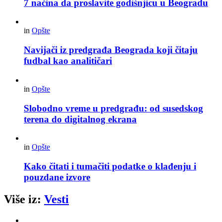
7 načina da proslavite godišnjicu u Beogradu
in
Opšte
Navijači iz predgrađa Beograda koji čitaju
fudbal kao analitičari
in
Opšte
Slobodno vreme u predgrađu: od susedskog
terena do digitalnog ekrana
in
Opšte
Kako čitati i tumačiti podatke o klađenju i
pouzdane izvore
Više iz:
Vesti