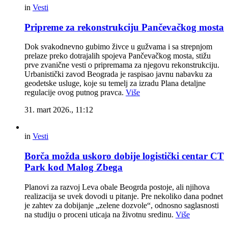
in
Vesti
Pripreme za rekonstrukciju Pančevačkog mosta
Dok svakodnevno gubimo živce u gužvama i sa strepnjom
prelaze preko dotrajalih spojeva Pančevačkog mosta, stižu
prve zvanične vesti o pripremama za njegovu rekonstrukciju.
Urbanistički zavod Beograda je raspisao javnu nabavku za
geodetske usluge, koje su temelj za izradu Plana detaljne
regulacije ovog putnog pravca.
Više
31. mart 2026., 11:12
in
Vesti
Borča možda uskoro dobije logistički centar CT
Park kod Malog Zbega
Planovi za razvoj Leva obale Beogrda postoje, ali njihova
realizacija se uvek dovodi u pitanje. Pre nekoliko dana podnet
je zahtev za dobijanje „zelene dozvole“, odnosno saglasnosti
na studiju o proceni uticaja na životnu sredinu.
Više