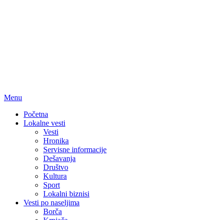
Menu
Početna
Lokalne vesti
Vesti
Hronika
Servisne informacije
Dešavanja
Društvo
Kultura
Sport
Lokalni biznisi
Vesti po naseljima
Borča