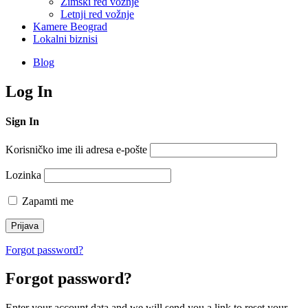
Zimski red vožnje
Letnji red vožnje
Kamere Beograd
Lokalni biznisi
Blog
Log In
Sign In
Korisničko ime ili adresa e-pošte
Lozinka
Zapamti me
Forgot password?
Forgot password?
Enter your account data and we will send you a link to reset your