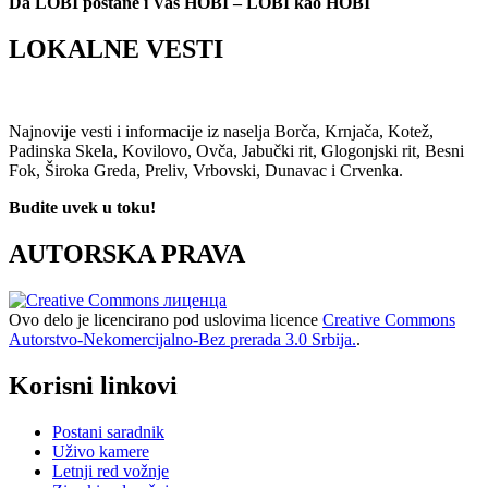
Da LOBI postane i Vaš HOBI – LOBI kao HOBI
LOKALNE VESTI
Najnovije vesti i informacije iz naselja Borča, Krnjača, Kotež,
Padinska Skela, Kovilovo, Ovča, Jabučki rit, Glogonjski rit, Besni
Fok, Široka Greda, Preliv, Vrbovski, Dunavac i Crvenka.
Budite uvek u toku!
AUTORSKA PRAVA
Ovo delo je licencirano pod uslovima licence
Creative Commons
Autorstvo-Nekomercijalno-Bez prerada 3.0 Srbija.
.
Korisni linkovi
Postani saradnik
Uživo kamere
Letnji red vožnje