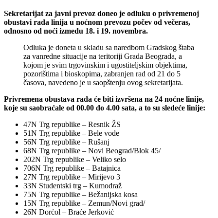
Sekretarijat za javni prevoz doneo je odluku o privremenoj
obustavi rada linija u noćnom prevozu počev od večeras,
odnosno od noći između 18. i 19. novembra.
Odluka je doneta u skladu sa naredbom Gradskog štaba
za vanredne situacije na teritoriji Grada Beograda, a
kojom je svim trgovinskim i ugostiteljskim objektima,
pozorištima i bioskopima, zabranjen rad od 21 do 5
časova, navedeno je u saopštenju ovog sekretarijata.
Privremena obustava rada će biti izvršena na 24 noćne linije,
koje su saobraćale od 00.00 do 4.00 sata, a to su sledeće linije:
47N Trg republike – Resnik ŽS
51N Trg republike – Bele vode
56N Trg republike – Rušanj
68N Trg republike – Novi Beograd/Blok 45/
202N Trg republike – Veliko selo
706N Trg republike – Batajnica
27N Trg republike – Mirijevo 3
33N Studentski trg – Kumodraž
75N Trg republike – Bežanijska kosa
15N Trg republike – Zemun/Novi grad/
26N Dorćol – Braće Jerković