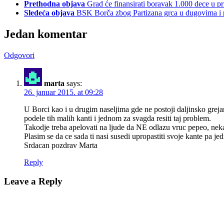
Prethodna objava
Grad će finansirati boravak 1.000 dece u pr
Sledeća objava
BSK Borča zbog Partizana grca u dugovima i
Jedan komentar
Odgovori
marta
says:
26. januar 2015. at 09:28
U Borci kao i u drugim naseljima gde ne postoji daljinsko grejan
podele tih malih kanti i jednom za svagda resiti taj problem.
Takodje treba apelovati na ljude da NE odlazu vruc pepeo, neka
Plasim se da ce sada ti nasi susedi upropastiti svoje kante pa je
Srdacan pozdrav Marta
Reply
Leave a Reply