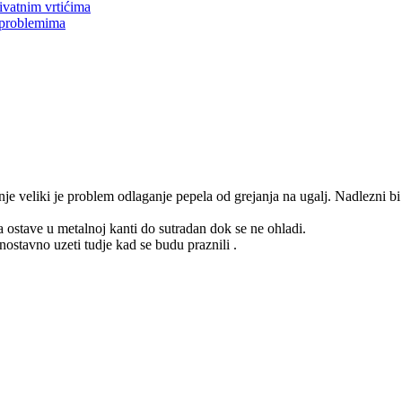
ivatnim vrtićima
 problemima
je veliki je problem odlaganje pepela od grejanja na ugalj. Nadlezni bi 
 ostave u metalnoj kanti do sutradan dok se ne ohladi.
dnostavno uzeti tudje kad se budu praznili .