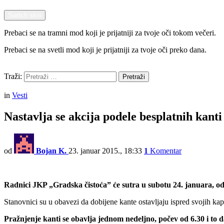
Switch skin
Prebaci se na tramni mod koji je prijatniji za tvoje oči tokom večeri.
Prebaci se na svetli mod koji je prijatniji za tvoje oči preko dana.
Pretraži
Traži:
Pretraži
Menu
in
Vesti
Nastavlja se akcija podele besplatnih kanti
od
Bojan K.
23. januar 2015., 18:33
1
Komentar
Radnici JKP „Gradska čistoća” će sutra u subotu 24. januara, od
Stanovnici su u obavezi da dobijene kante ostavljaju ispred svojih ka
Pražnjenje kanti se obavlja jednom nedeljno, počev od 6.30 i to 