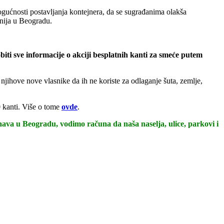
gućnosti postavljanja kontejnera, da se sugrađanima olakša
onija u Beogradu.
iti sve informacije o akciji besplatnih kanti za smeće putem
ihove nove vlasnike da ih ne koriste za odlaganje šuta, zemlje,
0 kanti. Više o tome
ovde
.
unava u Beogradu, vodimo računa da naša naselja, ulice, parkovi i