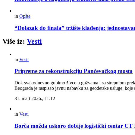
in
Opšte
“Dolazak do finala” tržište klađenja: jednostav
Više iz:
Vesti
in
Vesti
Pripreme za rekonstrukciju Pančevačkog mosta
Dok svakodnevno gubimo živce u gužvama i sa strepnjom prelaz
Beograda je raspisao javnu nabavku za geodetske usluge, koje s
31. mart 2026., 11:12
in
Vesti
Borča možda uskoro dobije logistički centar C