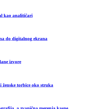
l kao analitičari
na do digitalnog ekrana
dane izvore
i ženske torbice oko struka
grafija, a zvanična merenja kasne