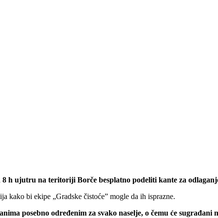
 8 h ujutru na teritoriji Borče besplatno podeliti kante za odlag
pija kako bi ekipe „Gradske čistoće” mogle da ih isprazne.
danima posebno određenim za svako naselje, o čemu će sugrađani na