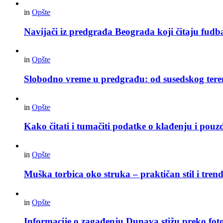
in
Opšte
Navijači iz predgrađa Beograda koji čitaju fudba
in
Opšte
Slobodno vreme u predgrađu: od susedskog tere
in
Opšte
Kako čitati i tumačiti podatke o klađenju i pouz
in
Opšte
Muška torbica oko struka – praktičan stil i trend
in
Opšte
Informacije o zagađenju Dunava stižu preko foto