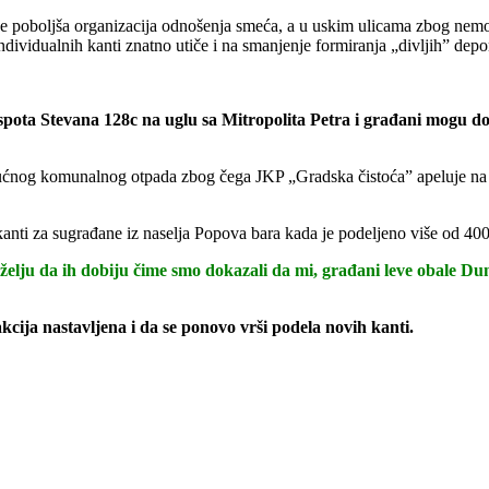
se poboljša organizacija odnošenja smeća, a u uskim ulicama zbog nemo
ividualnih kanti znatno utiče i na smanjenje formiranja „divljih” dep
spota Stevana 128c na uglu sa Mitropolita Petra i građani mogu dob
ćnog komunalnog otpada zbog čega JKP „Gradska čistoća” apeluje na nj
 kanti za sugrađane iz naselja Popova bara kada je podeljeno više od 40
ku želju da ih dobiju čime smo dokazali da mi, građani leve obale D
kcija nastavljena i da se ponovo vrši podela novih kanti.