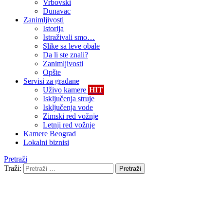
Vrbovski
Dunavac
Zanimljivosti
Istorija
Istraživali smo…
Slike sa leve obale
Da li ste znali?
Zanimljivosti
Opšte
Servisi za građane
Uživo kamere
HIT
Isključenja struje
Isključenja vode
Zimski red vožnje
Letnji red vožnje
Kamere Beograd
Lokalni biznisi
Pretraži
Traži:
Pretraži