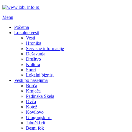
Menu
Početna
Lokalne vesti
Vesti
Hronika
Servisne informacije
Dešavanja
Društvo
Kultura
Sport
Lokalni biznisi
Vesti po naseljima
Borča
Krnjača
Padinska Skela
Ovča
Kotež
Kovilovo
Glogonjski rit
Jabučki rit
Besni fok