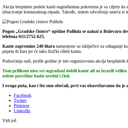
Akcija besplatne podele kanti sugrađanima pokrenuta je sa ciljem da 
izbacivanje komunalnog otpada. Takođe, sistem odvoženja smeća iz ind
Pogon „Gradske čistoće“ opštine Palilula se nalazi u Bulevaru de
telefona 011/2752-625.
Kante zapremine 240 litara
namenjene su isključivo za odlaganje ku
pepela ili žara jer će tako fizički ošteti kantu.
Podsećanja radi, prošle godine je isto organizovana akcija besplatnih
Tom prilikom nisu svi sugrađani dobili kante ali su izrazili veli
zelene povrišine budu uredni i čisti.
I ovoga puta, kao i što smo obećali, prvi vas obaveštavamo da je a
Facebook
Twitter
Pinterest
LinkedIn
Vidi još