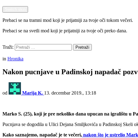
Switch skin
Prebaci se na tramni mod koji je prijatniji za tvoje oči tokom večeri.
Prebaci se na svetli mod koji je prijatniji za tvoje oči preko dana.
Pretraži
Traži:
Pretraži
Menu
in
Hronika
Nakon pucnjave u Padinskoj napadač poz
od
Marija K.
13. decembar 2019., 13:18
Marko S. (25), koji je pre nekoliko dana upucan na igralištu u Pa
Pucnjava se dogodila u Ulici Dejana Smiljkovića u Padinskoj Skeli o
Kako saznajemo, napadač je te večeri,
nakon što je ustrelio Mar