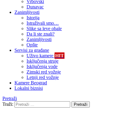
Vrbovski
Dunavac
Zanimljivosti
Istorija
Istraživali smo…
Slike sa leve obale
Da li ste znali?
Zanimljivosti
Opšte
Servisi za građane
Uživo kamere
HIT
Isključenja struje
Isključenja vode
Zimski red vožnje
Letnji red vožnje
Kamere Beograd
Lokalni biznisi
Pretraži
Traži:
Pretraži