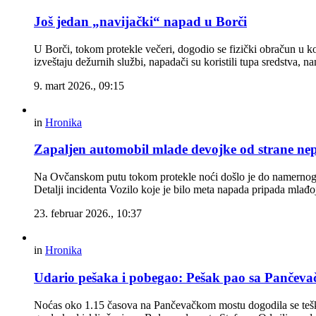
Još jedan „navijački“ napad u Borči
U Borči, tokom protekle večeri, dogodio se fizički obračun u k
izveštaju dežurnih službi, napadači su koristili tupa sredstva,
9. mart 2026., 09:15
in
Hronika
Zapaljen automobil mlade devojke od strane ne
Na Ovčanskom putu tokom protekle noći došlo je do namernog p
Detalji incidenta Vozilo koje je bilo meta napada pripada mlađoj
23. februar 2026., 10:37
in
Hronika
Udario pešaka i pobegao: Pešak pao sa Pančeva
Noćas oko 1.15 časova na Pančevačkom mostu dogodila se tešk