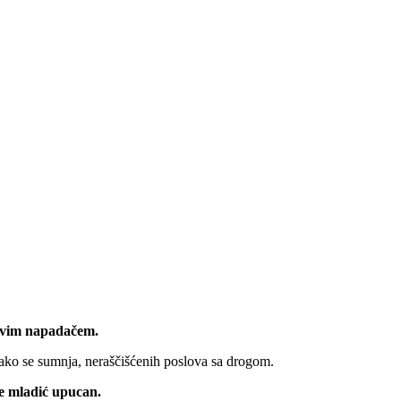
egovim napadačem.
kako se sumnja, neraščišćenih poslova sa drogom.
je mladić upucan.