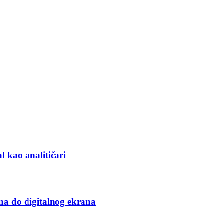
l kao analitičari
na do digitalnog ekrana