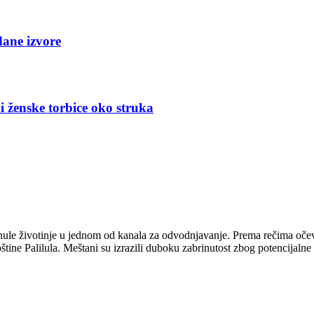
dane izvore
i ženske torbice oko struka
ginule životinje u jednom od kanala za odvodnjavanje. Prema rečima očevid
ine Palilula. Meštani su izrazili duboku zabrinutost zbog potencijaln