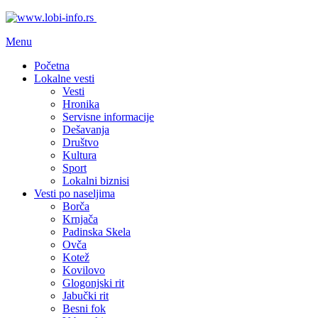
Menu
Početna
Lokalne vesti
Vesti
Hronika
Servisne informacije
Dešavanja
Društvo
Kultura
Sport
Lokalni biznisi
Vesti po naseljima
Borča
Krnjača
Padinska Skela
Ovča
Kotež
Kovilovo
Glogonjski rit
Jabučki rit
Besni fok