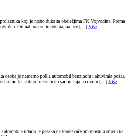
a prolaznika koji je nosio duks sa obeležjima FK Vojvodina. Prema
o potvrđen. Odmah nakon incidenta, na lice […]
Više
 osoba je namerno polila automobil benzinom i aktivirala požar.
koristio mrak i slabiju frekvenciju saobraćaja na ovom […]
Više
č automobila udario je pešaka na Pančevačkom mostu u smeru ka