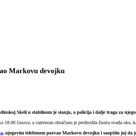
vao Markovu devojku
dinskoj Skeli u stabilnom je stanju, a policija i dalje traga za nj
ko 18.00 časova, a vatrenom obračunu je prethodila žustra svađa oko, 
ka
, njegovim telefonom pozvao Markovu devojku i saopštio joj da 