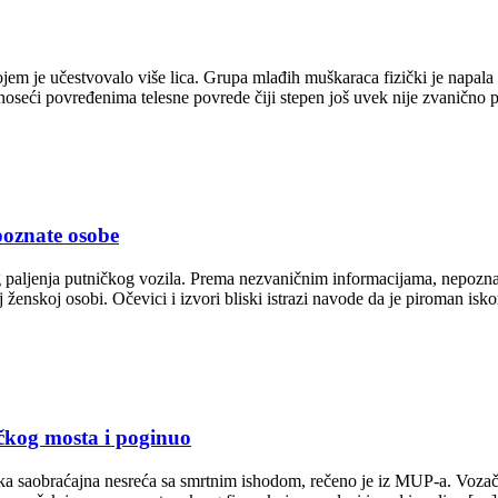
ojem je učestvovalo više lica. Grupa mlađih muškaraca fizički je napal
 nanoseći povređenima telesne povrede čiji stepen još uvek nije zvaničn
poznate osobe
aljenja putničkog vozila. Prema nezvaničnim informacijama, nepoznata
 ženskoj osobi. Očevici i izvori bliski istrazi navode da je piroman is
čkog mosta i poginuo
a saobraćajna nesreća sa smrtnim ishodom, rečeno je iz MUP-a. Voza