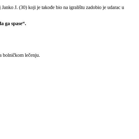
 Janko J. (30) koji je takođe bio na igralištu zadobio je udarac u
a ga spase“.
na bolničkom lečenju.