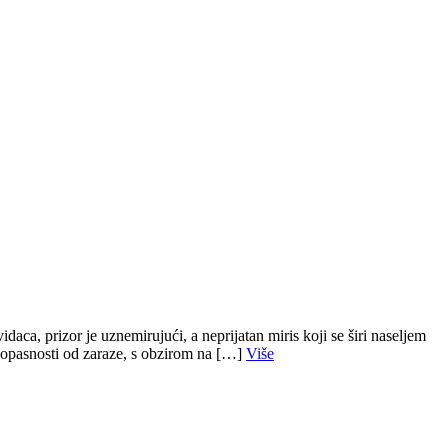
aca, prizor je uznemirujući, a neprijatan miris koji se širi naseljem
e opasnosti od zaraze, s obzirom na […]
Više