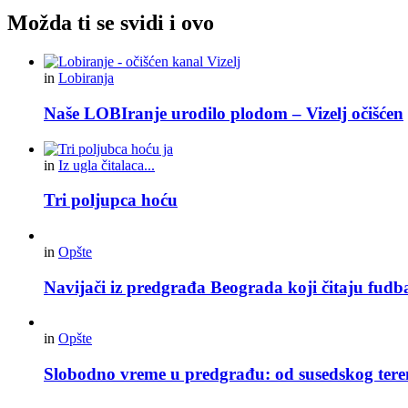
Možda ti se svidi i ovo
in
Lobiranja
Naše LOBIranje urodilo plodom – Vizelj očišćen
in
Iz ugla čitalaca...
Tri poljupca hoću
in
Opšte
Navijači iz predgrađa Beograda koji čitaju fudba
in
Opšte
Slobodno vreme u predgrađu: od susedskog tere