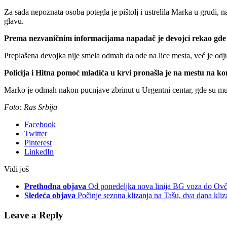
Za sada nepoznata osoba potegla je pištolj i ustrelila Marka u grudi, n
glavu.
Prema nezvaničnim informacijama napadač je devojci rekao gde s
Preplašena devojka nije smela odmah da ode na lice mesta, već je odjur
Policija i Hitna pomoć mladića u krvi pronašla je na mestu na kom
Marko je odmah nakon pucnjave zbrinut u Urgentni centar, gde su mu s
Foto: Ras Srbija
Facebook
Twitter
Pinterest
LinkedIn
Vidi još
Prethodna objava
Od ponedeljka nova linija BG voza do Ovče
Sledeća objava
Počinje sezona klizanja na Tašu, dva dana kliz
Leave a Reply