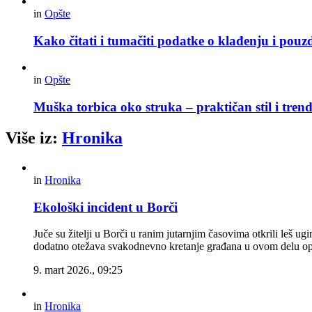
in
Opšte
Kako čitati i tumačiti podatke o klađenju i pouz
in
Opšte
Muška torbica oko struka – praktičan stil i trend
Više iz:
Hronika
in
Hronika
Ekološki incident u Borči
Juče su žitelji u Borči u ranim jutarnjim časovima otkrili leš u
dodatno otežava svakodnevno kretanje građana u ovom delu opšt
9. mart 2026., 09:25
in
Hronika