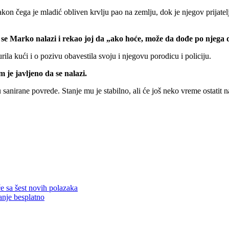
akon čega je mladić obliven krvlju pao na zemlju, dok je njegov prijatelj
e Marko nalazi i rekao joj da „ako hoće, može da dođe po njega d
ila kući i o pozivu obavestila svoju i njegovu porodicu i policiju.
 je javljeno da se nalazi.
anirane povrede. Stanje mu je stabilno, ali će još neko vreme ostatit 
 sa šest novih polazaka
anje besplatno