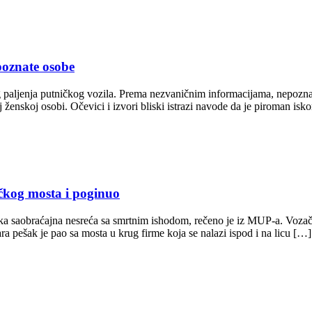
poznate osobe
aljenja putničkog vozila. Prema nezvaničnim informacijama, nepoznata
 ženskoj osobi. Očevici i izvori bliski istrazi navode da je piroman is
čkog mosta i poginuo
a saobraćajna nesreća sa smrtnim ishodom, rečeno je iz MUP-a. Voza
ra pešak je pao sa mosta u krug firme koja se nalazi ispod i na licu […