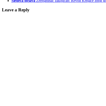
Sledeća objava
Zrenjaninac zaključan: Revolt Krnjače zbog ig
Leave a Reply