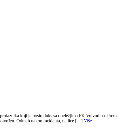
a prolaznika koji je nosio duks sa obeležjima FK Vojvodina. Prema
o potvrđen. Odmah nakon incidenta, na lice […]
Više