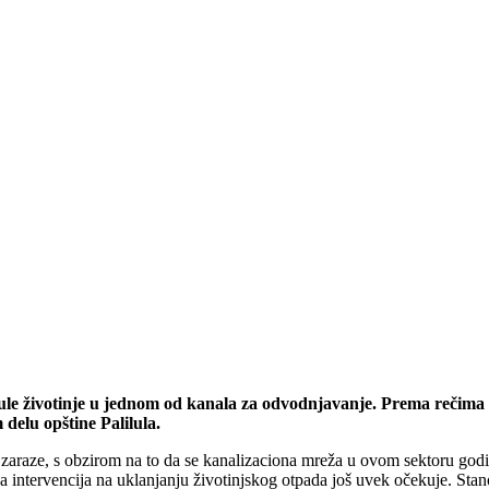
inule životinje u jednom od kanala za odvodnjavanje. Prema rečima oč
elu opštine Palilula.
od zaraze, s obzirom na to da se kanalizaciona mreža u ovom sektoru g
 intervencija na uklanjanju životinjskog otpada još uvek očekuje. Stanov