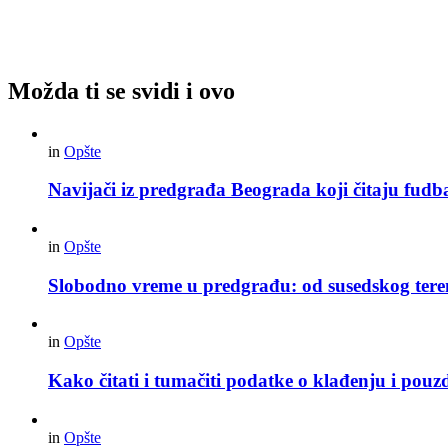
Možda ti se svidi i ovo
in
Opšte
Navijači iz predgrađa Beograda koji čitaju fudba
in
Opšte
Slobodno vreme u predgrađu: od susedskog tere
in
Opšte
Kako čitati i tumačiti podatke o klađenju i pouz
in
Opšte