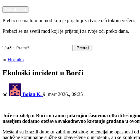
Switch skin
Prebaci se na tramni mod koji je prijatniji za tvoje oči tokom večeri.
Prebaci se na svetli mod koji je prijatniji za tvoje oči preko dana.
Pretraži
Traži:
Pretraži
Menu
in
Hronika
Ekološki incident u Borči
od
Bojan K.
9. mart 2026., 09:25
Juče su žitelji u Borči u ranim jutarnjim časovima otkrili leš ug
naseljem dodatno otežava svakodnevno kretanje građana u ovom d
Meštani su izrazili duboku zabrinutost zbog potencijalne opasnosti 
nadležne komunalne službe su obaveštene o incidentu, ali se konkretna