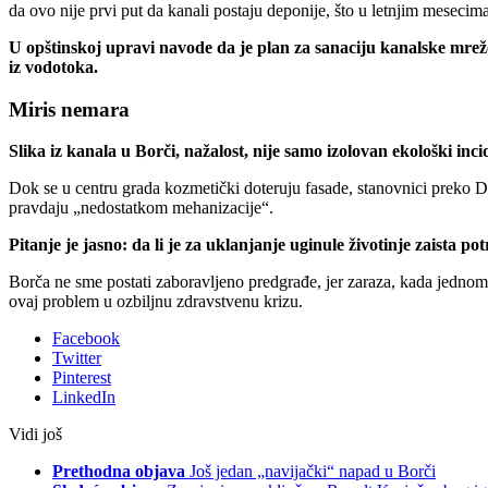
da ovo nije prvi put da kanali postaju deponije, što u letnjim meseci
U opštinskoj upravi navode da je plan za sanaciju kanalske mreže
iz vodotoka.
Miris nemara
Slika iz kanala u Borči, nažalost, nije samo izolovan ekološki in
Dok se u centru grada kozmetički doteruju fasade, stanovnici preko D
pravdaju „nedostatkom mehanizacije“.
Pitanje je jasno: da li je za uklanjanje uginule životinje zaista 
Borča ne sme postati zaboravljeno predgrađe, jer zaraza, kada jednom k
ovaj problem u ozbiljnu zdravstvenu krizu.
Facebook
Twitter
Pinterest
LinkedIn
Vidi još
Prethodna objava
Još jedan „navijački“ napad u Borči