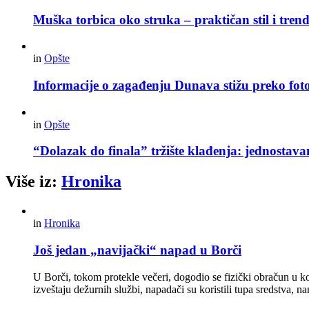
Muška torbica oko struka – praktičan stil i trend
in
Opšte
Informacije o zagađenju Dunava stižu preko foto
in
Opšte
“Dolazak do finala” tržište klađenja: jednostav
Više iz:
Hronika
in
Hronika
Još jedan „navijački“ napad u Borči
U Borči, tokom protekle večeri, dogodio se fizički obračun u k
izveštaju dežurnih službi, napadači su koristili tupa sredstva,