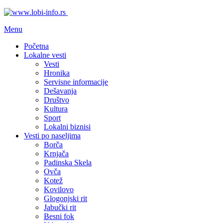
Menu
Početna
Lokalne vesti
Vesti
Hronika
Servisne informacije
Dešavanja
Društvo
Kultura
Sport
Lokalni biznisi
Vesti po naseljima
Borča
Krnjača
Padinska Skela
Ovča
Kotež
Kovilovo
Glogonjski rit
Jabučki rit
Besni fok