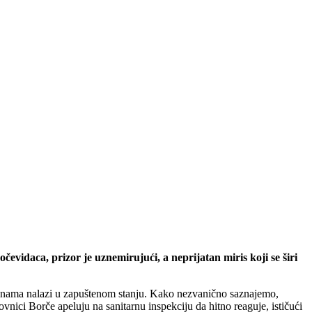
evidaca, prizor je uznemirujući, a neprijatan miris koji se širi
odinama nalazi u zapuštenom stanju. Kako nezvanično saznajemo,
nici Borče apeluju na sanitarnu inspekciju da hitno reaguje, ističući