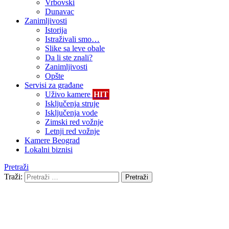
Vrbovski
Dunavac
Zanimljivosti
Istorija
Istraživali smo…
Slike sa leve obale
Da li ste znali?
Zanimljivosti
Opšte
Servisi za građane
Uživo kamere
HIT
Isključenja struje
Isključenja vode
Zimski red vožnje
Letnji red vožnje
Kamere Beograd
Lokalni biznisi
Pretraži
Traži:
Pretraži