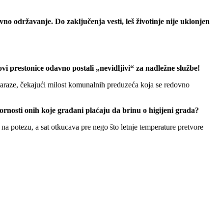
o održavanje. Do zaključenja vesti, leš životinje nije uklonjen
vi prestonice odavno postali „nevidljivi“ za nadležne službe!
zaraze, čekajući milost komunalnih preduzeća koja se redovno
ovornosti onih koje građani plaćaju da brinu o higijeni grada?
 na potezu, a sat otkucava pre nego što letnje temperature pretvore