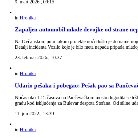
9. mart 2026., 09:15
in
Hronika
Zapaljen automobil mlade devojke od strane ne
Na Ovčanskom putu tokom protekle noći došlo je do namernog p
Detalji incidenta Vozilo koje je bilo meta napada pripada mlađoj
23. februar 2026., 10:37
in
Hronika
Udario pešaka i pobegao: Pešak pao sa Pančeva
Noćas oko 1.15 časova na Pančevačkom mostu dogodila se tešk
gradu kod isključenja za Bulevar despota Stefana. Od siline uda
11. jun 2022., 13:39
in
Hronika