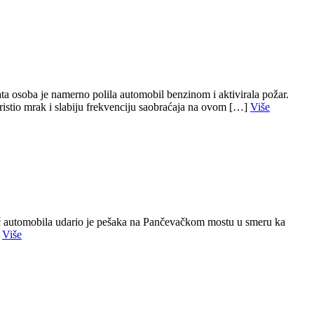
 osoba je namerno polila automobil benzinom i aktivirala požar.
koristio mrak i slabiju frekvenciju saobraćaja na ovom […]
Više
č automobila udario je pešaka na Pančevačkom mostu u smeru ka
]
Više