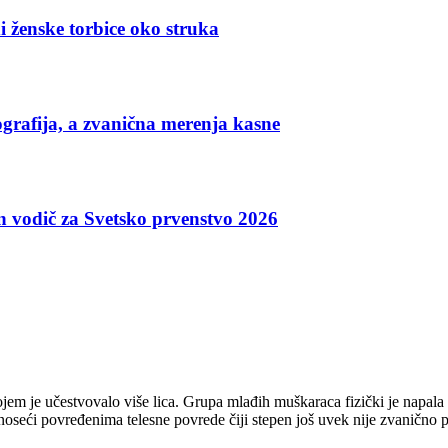
i ženske torbice oko struka
grafija, a zvanična merenja kasne
an vodič za Svetsko prvenstvo 2026
ojem je učestvovalo više lica. Grupa mlađih muškaraca fizički je napal
 nanoseći povređenima telesne povrede čiji stepen još uvek nije zvaničn