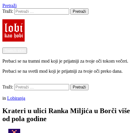
Pretraži
Traži:
Pretraži
Switch skin
Prebaci se na tramni mod koji je prijatniji za tvoje oči tokom večeri.
Prebaci se na svetli mod koji je prijatniji za tvoje oči preko dana.
Pretraži
Traži:
Pretraži
Menu
in
Lobiranja
Krateri u ulici Ranka Miljića u Borči više
od pola godine