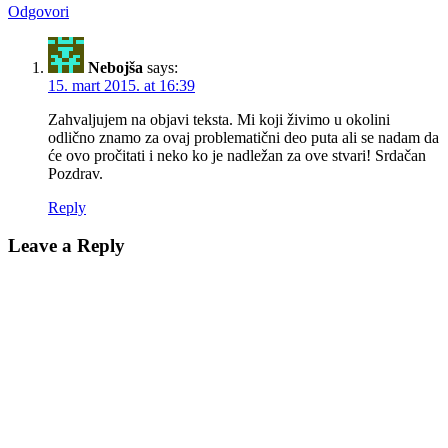
Odgovori
Nebojša
says:
15. mart 2015. at 16:39
Zahvaljujem na objavi teksta. Mi koji živimo u okolini
odlično znamo za ovaj problematični deo puta ali se nadam da
će ovo pročitati i neko ko je nadležan za ove stvari! Srdačan
Pozdrav.
Reply
Leave a Reply