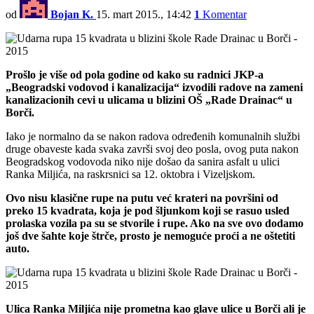
od
Bojan K.
15. mart 2015., 14:42
1
Komentar
Prošlo je više od pola godine od kako su radnici JKP-a
„Beogradski vodovod i kanalizacija“ izvodili radove na zameni
kanalizacionih cevi u ulicama u blizini OŠ „Rade Drainac“ u
Borči.
Iako je normalno da se nakon radova određenih komunalnih službi
druge obaveste kada svaka završi svoj deo posla, ovog puta nakon
Beogradskog vodovoda niko nije došao da sanira asfalt u ulici
Ranka Miljića, na raskrsnici sa 12. oktobra i Vizeljskom.
Ovo nisu klasične rupe na putu već krateri na površini od
preko 15 kvadrata, koja je pod šljunkom koji se rasuo usled
prolaska vozila pa su se stvorile i rupe. Ako na sve ovo dodamo
još dve šahte koje štrče, prosto je nemoguće proći a ne oštetiti
auto.
Ulica Ranka Miljića nije prometna kao glave ulice u Borči ali je