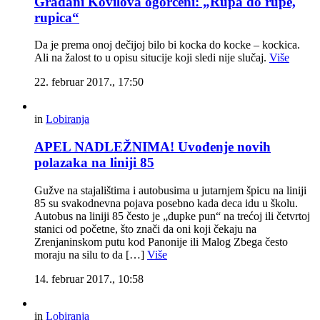
Građani Kovilova ogorčeni: „Rupa do rupe,
rupica“
Da je prema onoj dečijoj bilo bi kocka do kocke – kockica.
Ali na žalost to u opisu situcije koji sledi nije slučaj.
Više
22. februar 2017., 17:50
in
Lobiranja
APEL NADLEŽNIMA! Uvođenje novih
polazaka na liniji 85
Gužve na stajalištima i autobusima u jutarnjem špicu na liniji
85 su svakodnevna pojava posebno kada deca idu u školu.
Autobus na liniji 85 često je „dupke pun“ na trećoj ili četvrtoj
stanici od početne, što znači da oni koji čekaju na
Zrenjaninskom putu kod Panonije ili Malog Zbega često
moraju na silu to da […]
Više
14. februar 2017., 10:58
in
Lobiranja