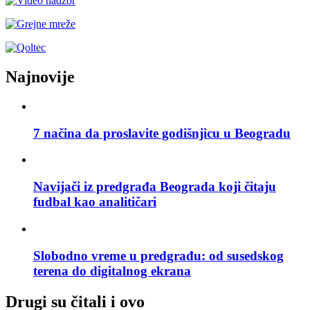
Najnovije
7 načina da proslavite godišnjicu u Beogradu
Navijači iz predgrađa Beograda koji čitaju
fudbal kao analitičari
Slobodno vreme u predgrađu: od susedskog
terena do digitalnog ekrana
Drugi su čitali i ovo