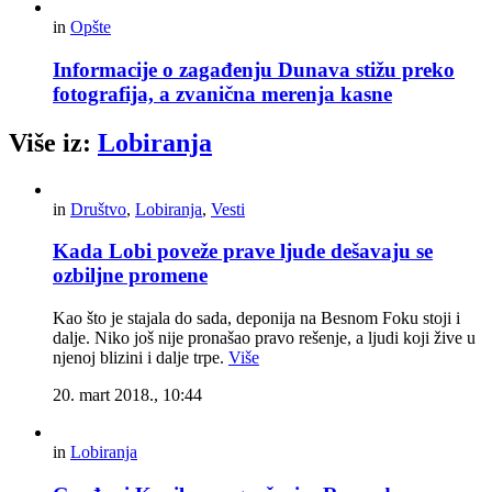
in
Opšte
Informacije o zagađenju Dunava stižu preko
fotografija, a zvanična merenja kasne
Više iz:
Lobiranja
in
Društvo
,
Lobiranja
,
Vesti
Kada Lobi poveže prave ljude dešavaju se
ozbiljne promene
Kao što je stajala do sada, deponija na Besnom Foku stoji i
dalje. Niko još nije pronašao pravo rešenje, a ljudi koji žive u
njenoj blizini i dalje trpe.
Više
20. mart 2018., 10:44
in
Lobiranja