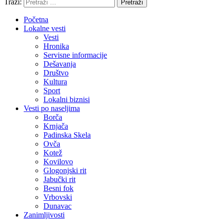
Traži:
Pretraži
Početna
Lokalne vesti
Vesti
Hronika
Servisne informacije
Dešavanja
Društvo
Kultura
Sport
Lokalni biznisi
Vesti po naseljima
Borča
Krnjača
Padinska Skela
Ovča
Kotež
Kovilovo
Glogonjski rit
Jabučki rit
Besni fok
Vrbovski
Dunavac
Zanimljivosti