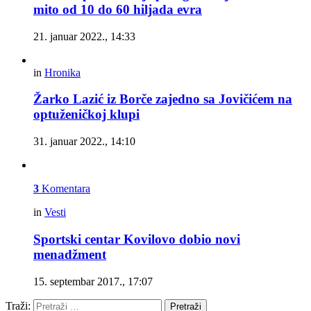
mito od 10 do 60 hiljada evra
21. januar 2022., 14:33
in
Hronika
Žarko Lazić iz Borče zajedno sa Jovičićem na
optuženičkoj klupi
31. januar 2022., 14:10
3
Komentara
in
Vesti
Sportski centar Kovilovo dobio novi
menadžment
15. septembar 2017., 17:07
Traži:
Pretraži