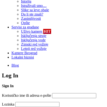
Istorija
Istraživali smo…
Slike sa leve obale
Da li ste znali?
Zanimljivosti
Opšte
Servisi za građane
Uživo kamere
HIT
Isključenja struje
Isključenja vode
Zimski red vožnje
Letnji red vožnje
Kamere Beograd
Lokalni biznisi
Blog
Log In
Sign In
Korisničko ime ili adresa e-pošte
Lozinka