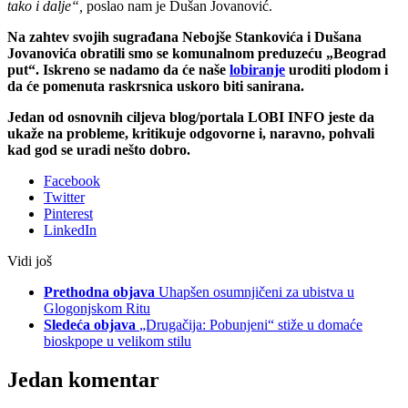
tako i dalje“,
poslao nam je Dušan Jovanović.
Na zahtev svojih sugrađana Nebojše Stankovića i Dušana
Jovanovića obratili smo se komunalnom preduzeću „Beograd
put“. Iskreno se nadamo da će naše
lobiranje
uroditi plodom i
da će pomenuta raskrsnica uskoro biti sanirana.
Jedan od osnovnih ciljeva blog/portala LOBI INFO jeste da
ukaže na probleme, kritikuje odgovorne i, naravno, pohvali
kad god se uradi nešto dobro.
Facebook
Twitter
Pinterest
LinkedIn
Vidi još
Prethodna objava
Uhapšen osumnjičeni za ubistva u
Glogonjskom Ritu
Sledeća objava
„Drugačija: Pobunjeni“ stiže u domaće
bioskpope u velikom stilu
Jedan komentar