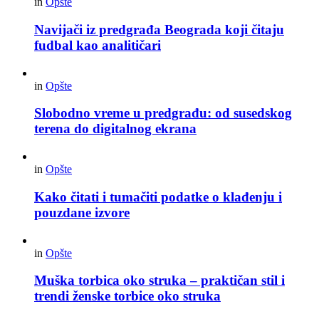
in
Opšte
Navijači iz predgrađa Beograda koji čitaju
fudbal kao analitičari
in
Opšte
Slobodno vreme u predgrađu: od susedskog
terena do digitalnog ekrana
in
Opšte
Kako čitati i tumačiti podatke o klađenju i
pouzdane izvore
in
Opšte
Muška torbica oko struka – praktičan stil i
trendi ženske torbice oko struka