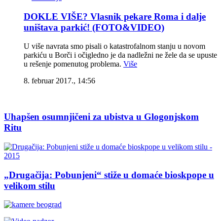
DOKLE VIŠE? Vlasnik pekare Roma i dalje
uništava parkić! (FOTO&VIDEO)
U više navrata smo pisali o katastrofalnom stanju u novom
parkiću u Borči i očigledno je da nadležni ne žele da se upuste
u rešenje pomenutog problema.
Više
8. februar 2017., 14:56
Uhapšen osumnjičeni za ubistva u Glogonjskom
Ritu
„Drugačija: Pobunjeni“ stiže u domaće bioskpope u
velikom stilu