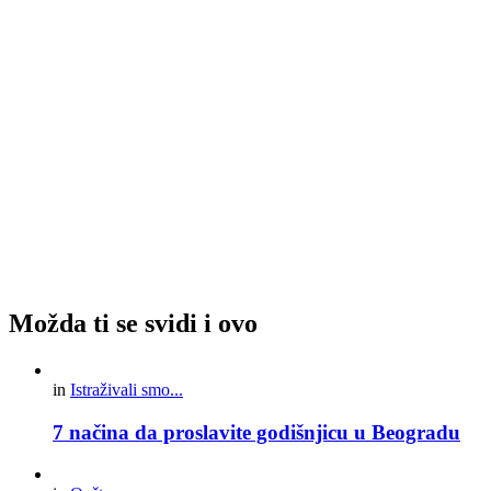
Možda ti se svidi i ovo
in
Istraživali smo...
7 načina da proslavite godišnjicu u Beogradu