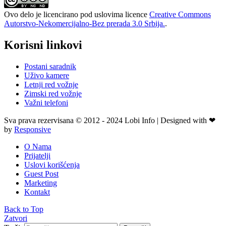
Ovo delo je licencirano pod uslovima licence
Creative Commons
Autorstvo-Nekomercijalno-Bez prerada 3.0 Srbija.
.
Korisni linkovi
Postani saradnik
Uživo kamere
Letnji red vožnje
Zimski red vožnje
Važni telefoni
Sva prava rezervisana © 2012 - 2024 Lobi Info | Designed with ❤
by
Responsive
O Nama
Prijatelji
Uslovi korišćenja
Guest Post
Marketing
Kontakt
Back to Top
Zatvori