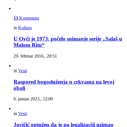
13
Komentara
in
Kultura
U Ovči je 1973. počelo snimanje serije „Salaš u
Malom Ritu“
29. februar 2016., 20:51
in
Vesti
Raspored bogosluženja u crkvama na levoj
obali
6. januar 2023., 12:00
in
Vesti
Jovičić optužen da je po legalizaciji uzimao