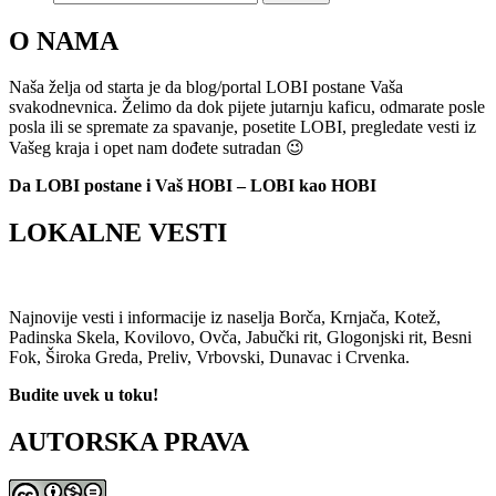
O NAMA
Naša želja od starta je da blog/portal LOBI postane Vaša
svakodnevnica. Želimo da dok pijete jutarnju kaficu, odmarate posle
posla ili se spremate za spavanje, posetite LOBI, pregledate vesti iz
Vašeg kraja i opet nam dođete sutradan 😉
Da LOBI postane i Vaš HOBI – LOBI kao HOBI
LOKALNE VESTI
Najnovije vesti i informacije iz naselja Borča, Krnjača, Kotež,
Padinska Skela, Kovilovo, Ovča, Jabučki rit, Glogonjski rit, Besni
Fok, Široka Greda, Preliv, Vrbovski, Dunavac i Crvenka.
Budite uvek u toku!
AUTORSKA PRAVA