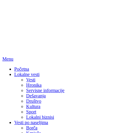
Menu
Početna
Lokalne vesti
Vesti
Hronika
Servisne informacije
Dešavanja
Društvo
Kultura
Sport
Lokalni biznisi
Vesti po naseljima
Borča