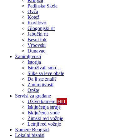
Krnjača
Padinska Skela
Ovča
Kotež
Kovilovo
Glogonjski rit
Jabučki rit
Besni fok
Vrbovski
Dunavac
Zanimljivosti
Istorija
Istraživali smo…
Slike sa leve obale
Da li ste znali?
Zanimljivosti
Opšte
Servisi za građane
Uživo kamere
HIT
Isključenja struje
Isključenja vode
Zimski red vožnje
Letnji red vožnje
Kamere Beograd
Lokalni biznisi