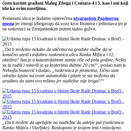
često koriste građani Malog Zbega i Centara 4 i 5, kao i oni koji
idu ka ovim naseljima.
Pomenuta ulica je dodatno opterećena
otvaranjem Pupinovog
mosta
jer mnogi izbegavaju da voze kroz Bratstva i jedinstava jer je
na raskrsnici sa Zrenjaninskim putem stalno gužva.
„Da li možemo nekako da utičemo na gradske službe da se
konačno uredi i asfaltira raskrsnica ulica Ranka Miljica i 12.
oktobra? Ista je u katastrofalnom stanju više od pola godine. Nešto
su tu radili i ostavili je sa kraterima dubine 20 cm!“,
poslao nam je
Nebojša Stanović i dodao,
„raskrsnica je prometna. Lično sam
odvalio lajsne na svom automobilu i pitam se sta možemo da
uradimo da sami ovo rešimo jer nadležne nije briga!?“
„Da li možete da apelujete na nadležne da zakrpe put (raskrsnica
Ranka Miljića i Vizeljske). Raskopano je krajem leta i ostavljeno