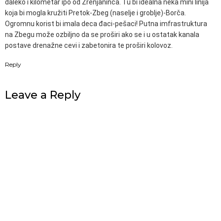
daleko i kilometar ipo od Zrenjaninca. Tu bi idealna neka mini linija
koja bi mogla kružiti Pretok-Zbeg (naselje i groblje)-Borča.
Ogromnu korist bi imala deca đaci-pešaci! Putna imfrastruktura
na Zbegu može ozbiljno da se proširi ako se i u ostatak kanala
postave drenažne cevi i zabetonira te proširi kolovoz.
Reply
Leave a Reply