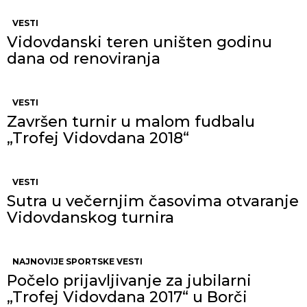
VESTI
Vidovdanski teren uništen godinu
dana od renoviranja
VESTI
Završen turnir u malom fudbalu
„Trofej Vidovdana 2018“
VESTI
Sutra u večernjim časovima otvaranje
Vidovdanskog turnira
NAJNOVIJE SPORTSKE VESTI
Počelo prijavljivanje za jubilarni
„Trofej Vidovdana 2017“ u Borči