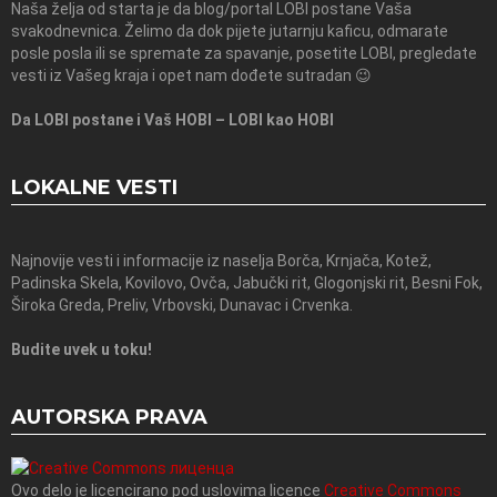
Naša želja od starta je da blog/portal LOBI postane Vaša
svakodnevnica. Želimo da dok pijete jutarnju kaficu, odmarate
posle posla ili se spremate za spavanje, posetite LOBI, pregledate
vesti iz Vašeg kraja i opet nam dođete sutradan 😉
Da LOBI postane i Vaš HOBI – LOBI kao HOBI
LOKALNE VESTI
Najnovije vesti i informacije iz naselja Borča, Krnjača, Kotež,
Padinska Skela, Kovilovo, Ovča, Jabučki rit, Glogonjski rit, Besni Fok,
Široka Greda, Preliv, Vrbovski, Dunavac i Crvenka.
Budite uvek u toku!
AUTORSKA PRAVA
Ovo delo je licencirano pod uslovima licence
Creative Commons