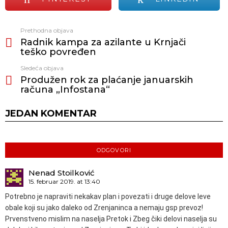
Prethodna objava
Vidi
Radnik kampa za azilante u Krnjači
još
teško povređen
Sledeća objava
Produžen rok za plaćanje januarskih
računa „Infostana“
JEDAN KOMENTAR
ODGOVORI
Nenad Stoilković
15. februar 2019. at 13:40
Potrebno je napraviti nekakav plan i povezati i druge delove leve
obale koji su jako daleko od Zrenjaninca a nemaju gsp prevoz!
Prvenstveno mislim na naselja Pretok i Zbeg čiki delovi naselja su