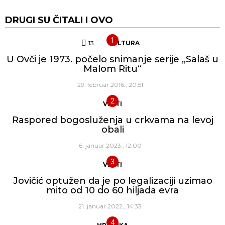
DRUGI SU ČITALI I OVO
13
Komentara
KULTURA
U Ovči je 1973. počelo snimanje serije „Salaš u
Malom Ritu“
29. februar 2016., 20:51
VESTI
Raspored bogosluženja u crkvama na levoj
obali
6. januar 2023., 12:00
VESTI
Jovičić optužen da je po legalizaciji uzimao
mito od 10 do 60 hiljada evra
21. januar 2022., 14:33