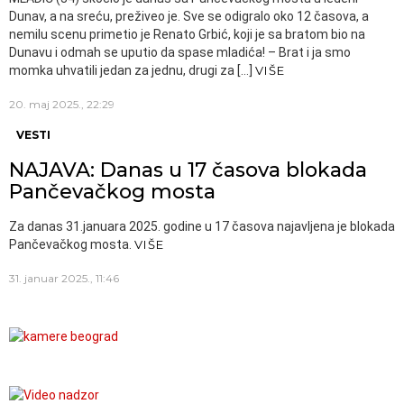
Dunav, a na sreću, preživeo je. Sve se odigralo oko 12 časova, a
nemilu scenu primetio je Renato Grbić, koji je sa bratom bio na
Dunavu i odmah se uputio da spase mladića! – Brat i ja smo
momka uhvatili jedan za jednu, drugi za […]
VIŠE
20. maj 2025., 22:29
VESTI
NAJAVA: Danas u 17 časova blokada
Pančevačkog mosta
Za danas 31.januara 2025. godine u 17 časova najavljena je blokada
Pančevačkog mosta.
VIŠE
31. januar 2025., 11:46