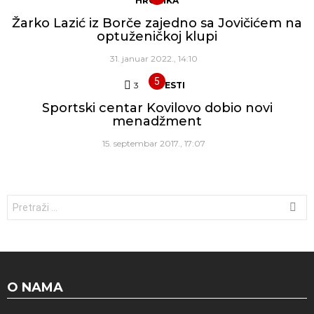
HRONIKA
Žarko Lazić iz Borče zajedno sa Jovičićem na
optuženičkoj klupi
31. januar 2022., 14:10
3
Komentara
VESTI
Sportski centar Kovilovo dobio novi
menadžment
15. septembar 2017., 17:07
Traži:
O NAMA