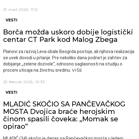
31. mart 2026., 11:12
VESTI
Borča možda uskoro dobije logistički
centar CT Park kod Malog Zbega
Planovi za razvoj Leva obale Beogrda postoje, ali njihova realizacija
se uvek dovodi u pitanje. Pre nekoliko dana podnet je zahtev za
dobijanje „zelene dozvole“, odnosno saglasnosti na studiju o
proceni uticaja na životnu sredinu.
VIŠE
25. februar 2026., 10:33
VESTI
MLADIĆ SKOČIO SA PANČEVAČKOG
MOSTA Dvojica braće herojskim
činom spasili čoveka: „Momak se
opirao“
MLADIĆ (34) skočio je danas sa Pančevačkog mosta u ledeni