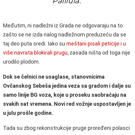
Palilula.
Međutim, ni nadležni iz Grada ne odgovaraju na to
zašto se ne izda nalog nadležnom preduzeću da se
taj deo puta sredi. Iako su
meštani pisali peticije i u
više navrata blokirali prugu
, zasada ništa od toga nije
urodilo plodom.
Dok se čelnici ne usaglase, stanovnicima
Ovčanskog Sebeša jedina veza sa gradom i dalje su
samo linije BG voza, koje u proseku saobraćaju na
svakih sat vremena. Novi red vožnje uspostavljen je
u julu prošle godine.
Tada su zbog rekonstrukcije pruge proređeni polasci