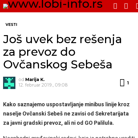
PRE
SWITCH
SKIN
Me
VESTI
Još uvek bez rešenja
za prevoz do
Ovčanskog Sebeša
od
Marija K.
Ko
1
12. februar 2019., 09:08
Kako saznajemo uspostavljanje minibus linije kroz
naselje Ovčanski Sebeš ne zavisi od Sekretarijata
za javni gradski prevoz, ali ni od GO Palilula.