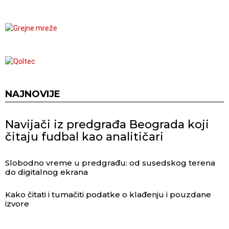
NAJNOVIJE
Navijači iz predgrađa Beograda koji
čitaju fudbal kao analitičari
Slobodno vreme u predgrađu: od susedskog terena
do digitalnog ekrana
Kako čitati i tumačiti podatke o klađenju i pouzdane
izvore