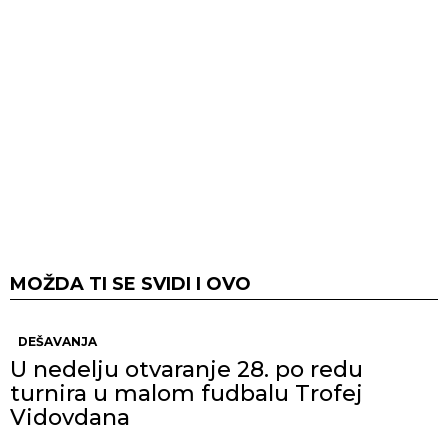
MOŽDA TI SE SVIDI I OVO
DEŠAVANJA
U nedelju otvaranje 28. po redu
turnira u malom fudbalu Trofej
Vidovdana