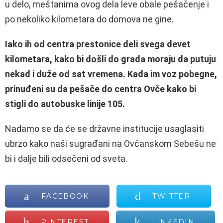
u delo, meštanima ovog dela leve obale pešačenje i
po nekoliko kilometara do domova ne gine.
Iako ih od centra prestonice deli svega devet
kilometara, kako bi došli do grada moraju da putuju
nekad i duže od sat vremena. Kada im voz pobegne,
prinuđeni su da pešače do centra Ovče kako bi
stigli do autobuske linije 105.
Nadamo se da će se državne institucije usaglasiti
ubrzo kako naši sugrađani na Ovčanskom Sebešu ne
bi i dalje bili odsečeni od sveta.
FACEBOOK
TWITTER
PINTEREST
LINKEDIN