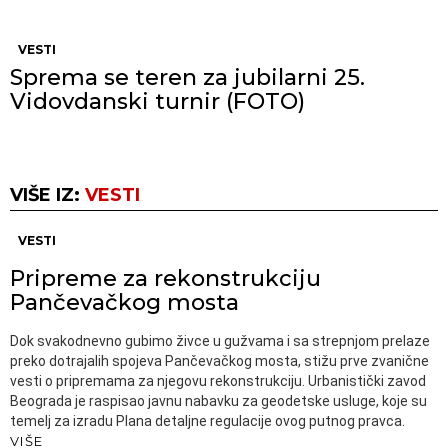
VESTI
Sprema se teren za jubilarni 25.
Vidovdanski turnir (FOTO)
VIŠE IZ:
VESTI
VESTI
Pripreme za rekonstrukciju
Pančevačkog mosta
Dok svakodnevno gubimo živce u gužvama i sa strepnjom prelaze
preko dotrajalih spojeva Pančevačkog mosta, stižu prve zvanične
vesti o pripremama za njegovu rekonstrukciju. Urbanistički zavod
Beograda je raspisao javnu nabavku za geodetske usluge, koje su
temelj za izradu Plana detaljne regulacije ovog putnog pravca.
VIŠE