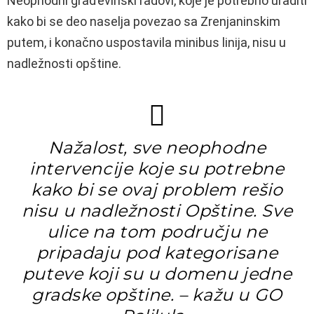
Neophodni građevinski radovi, koje je potrebno uraditi
kako bi se deo naselja povezao sa Zrenjaninskim
putem, i konačno uspostavila minibus linija, nisu u
nadležnosti opštine.
Nažalost, sve neophodne
intervencije koje su potrebne
kako bi se ovaj problem rešio
nisu u nadležnosti Opštine. Sve
ulice na tom području ne
pripadaju pod kategorisane
puteve koji su u domenu jedne
gradske opštine. – kažu u GO