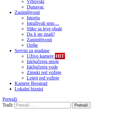
Vrbovski
Dunavac
Zanimljivosti
Istorija
Istraživali smo…
Slike sa leve obale
Da li ste znali?
Zanimljivosti
Opšte
Servisi za građane
Uživo kamere
HIT
Isključenja struje
Isključenja vode
Zimski red vožnje
Letnji red vožnje
Kamere Beograd
Lokalni biznisi
Pretraži
Traži:
Pretraži