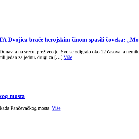
ca braće herojskim činom spasili čoveka: „Mom
av, a na sreću, preživeo je. Sve se odigralo oko 12 časova, a nemilu 
ili jedan za jednu, drugi za […]
Više
kog mosta
blokada Pančevačkog mosta.
Više