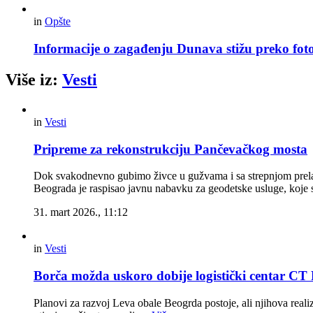
in
Opšte
Informacije o zagađenju Dunava stižu preko foto
Više iz:
Vesti
in
Vesti
Pripreme za rekonstrukciju Pančevačkog mosta
Dok svakodnevno gubimo živce u gužvama i sa strepnjom prelaz
Beograda je raspisao javnu nabavku za geodetske usluge, koje s
31. mart 2026., 11:12
in
Vesti
Borča možda uskoro dobije logistički centar C
Planovi za razvoj Leva obale Beogrda postoje, ali njihova reali