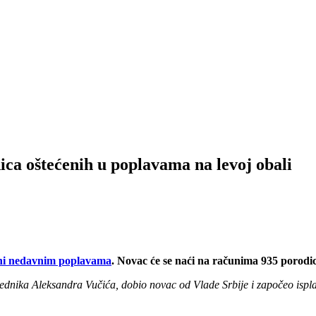
ca oštećenih u poplavama na levoj obali
eni nedavnim poplavama
. Novac će se naći na računima 935 porodi
edsednika Aleksandra Vučića, dobio novac od Vlade Srbije i započeo is