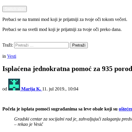
Switch skin
Prebaci se na tramni mod koji je prijatniji za tvoje oči tokom večeri.
Prebaci se na svetli mod koji je prijatniji za tvoje oči preko dana.
Pretraži
Traži:
Pretraži
Menu
in
Vesti
Isplaćena jednokratna pomoć za 935 porodi
od
Marija K.
11. jul 2019., 10:04
Počela je isplata pomoći sugrađanima sa leve obale koji su
ošteć
Gradski centar za socijalni rad je, zahvaljujući zalaganju pr
– rekao je Vesić