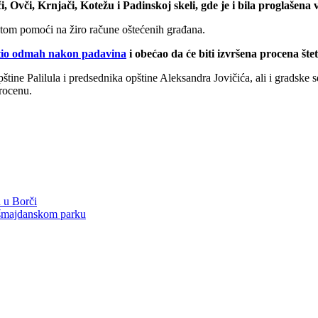
, Ovči, Krnjači, Kotežu i Padinskoj skeli, gde je i bila proglašena 
latom pomoći na žiro račune oštećenih građana.
tio odmah nakon padavina
i obećao da će biti izvršena procena št
tine Palilula i predsednika opštine Aleksandra Jovičića, ali i gradske s
procenu.
 u Borči
ašmajdanskom parku