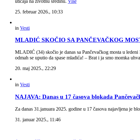
uticaja na životnu sredinu.
Više
25. februar 2026., 10:33
in
Vesti
MLADIĆ SKOČIO SA PANČEVAČKOG MOSTA Dvoji
MLADIĆ (34) skočio je danas sa Pančevačkog mosta u ledeni Dun
odmah se uputio da spase mladića! – Brat i ja smo momka uhvat
20. maj 2025., 22:29
in
Vesti
NAJAVA: Danas u 17 časova blokada Pančevač
Za danas 31.januara 2025. godine u 17 časova najavljena je 
31. januar 2025., 11:46