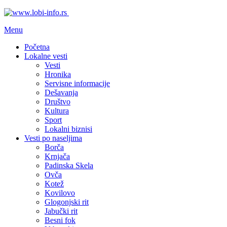
Menu
Početna
Lokalne vesti
Vesti
Hronika
Servisne informacije
Dešavanja
Društvo
Kultura
Sport
Lokalni biznisi
Vesti po naseljima
Borča
Krnjača
Padinska Skela
Ovča
Kotež
Kovilovo
Glogonjski rit
Jabučki rit
Besni fok