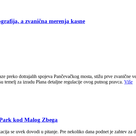
grafija, a zvanična merenja kasne
e preko dotrajalih spojeva Pančevačkog mosta, stižu prve zvanične ve
u temelj za izradu Plana detaljne regulacije ovog putnog pravca.
Više
T Park kod Malog Zbega
zacija se uvek dovodi u pitanje. Pre nekoliko dana podnet je zahtev za 