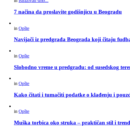
in
Istraživali smo...
7 načina da proslavite godišnjicu u Beogradu
in
Opšte
Navijači iz predgrađa Beograda koji čitaju fudba
in
Opšte
Slobodno vreme u predgrađu: od susedskog tere
in
Opšte
Kako čitati i tumačiti podatke o klađenju i pouz
in
Opšte
Muška torbica oko struka – praktičan stil i trend