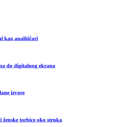
l kao analitičari
na do digitalnog ekrana
dane izvore
i ženske torbice oko struka