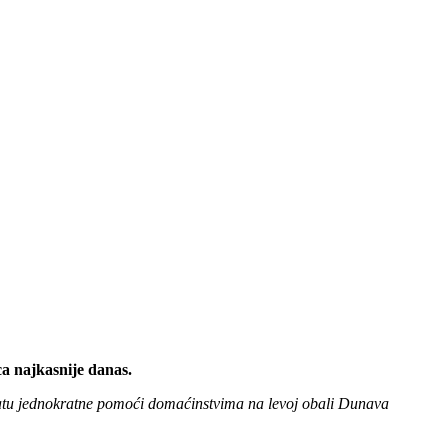
ca najkasnije danas.
platu jednokratne pomoći domaćinstvima na levoj obali Dunava