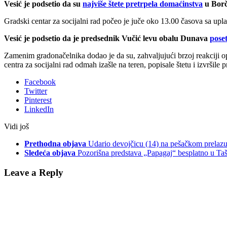
Vesić je podsetio da su
najviše štete pretrpela domaćinstva
u Borči
Gradski centar za socijalni rad počeo je juče oko 13.00 časova sa up
Vesić je podsetio da je predsednik Vučić levu obalu Dunava
pose
Zamenim gradonačelnika dodao je da su, zahvaljujući brzoj reakciji opš
centra za socijalni rad odmah izašle na teren, popisale štetu i izvršile 
Facebook
Twitter
Pinterest
LinkedIn
Vidi još
Prethodna objava
Udario devojčicu (14) na pešačkom prelazu
Sledeća objava
Pozorišna predstava „Papagaj“ besplatno u T
Leave a Reply