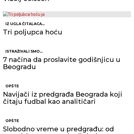
IZ UGLA ČITALACA...
Tri poljupca hoću
ISTRAŽIVALI SMO...
7 načina da proslavite godišnjicu u
Beogradu
OPŠTE
Navijači iz predgrađa Beograda koji
čitaju fudbal kao analitičari
OPŠTE
Slobodno vreme u predgrađu: od