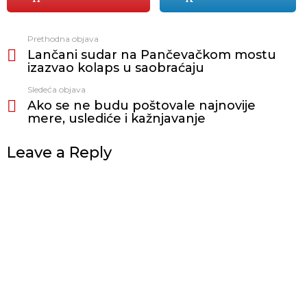
Prethodna objava
Vidi
Lančani sudar na Pančevačkom mostu
još
izazvao kolaps u saobraćaju
Sledeća objava
Ako se ne budu poštovale najnovije
mere, uslediće i kažnjavanje
Leave a Reply