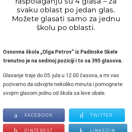
raspolaganju su 4 glasa – za
svaku oblast po jedan glas.
Možete glasati samo za jednu
školu po oblasti.
Osnovna škola „Olga Petrov“ iz Padinske Skele
trenutno je na sedmoj poziciji i to sa 395 glasova.
Glasanje traje do 05. jula u 12.00 časova, a mi vas
pozivamo da odvojite nekoliko minuta i pomognete
svojim glasom jednu od škola sa leve obale.
FACEBOOK
TWITTER
PINTEREST
LINKEDIN