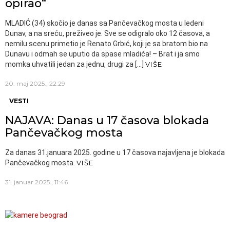
opirao“
MLADIĆ (34) skočio je danas sa Pančevačkog mosta u ledeni
Dunav, a na sreću, preživeo je. Sve se odigralo oko 12 časova, a
nemilu scenu primetio je Renato Grbić, koji je sa bratom bio na
Dunavu i odmah se uputio da spase mladića! – Brat i ja smo
momka uhvatili jedan za jednu, drugi za […]
VIŠE
20. maj 2025., 22:29
VESTI
NAJAVA: Danas u 17 časova blokada
Pančevačkog mosta
Za danas 31.januara 2025. godine u 17 časova najavljena je blokada
Pančevačkog mosta.
VIŠE
31. januar 2025., 11:46