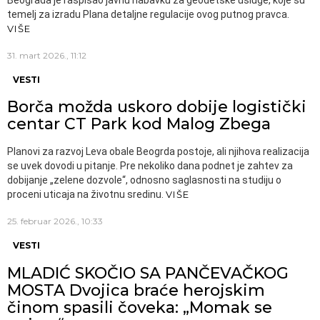
temelj za izradu Plana detaljne regulacije ovog putnog pravca.
VIŠE
31. mart 2026., 11:12
VESTI
Borča možda uskoro dobije logistički
centar CT Park kod Malog Zbega
Planovi za razvoj Leva obale Beogrda postoje, ali njihova realizacija
se uvek dovodi u pitanje. Pre nekoliko dana podnet je zahtev za
dobijanje „zelene dozvole“, odnosno saglasnosti na studiju o
proceni uticaja na životnu sredinu.
VIŠE
25. februar 2026., 10:33
VESTI
MLADIĆ SKOČIO SA PANČEVAČKOG
MOSTA Dvojica braće herojskim
činom spasili čoveka: „Momak se