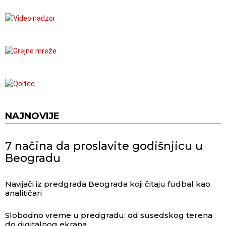
NAJNOVIJE
7 načina da proslavite godišnjicu u
Beogradu
Navijači iz predgrađa Beograda koji čitaju fudbal kao
analitičari
Slobodno vreme u predgrađu: od susedskog terena
do digitalnog ekrana