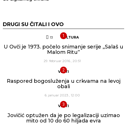
DRUGI SU ČITALI I OVO
13
Komentara
KULTURA
U Ovči je 1973. počelo snimanje serije „Salaš u
Malom Ritu“
29. februar 2016., 20:51
VESTI
Raspored bogosluženja u crkvama na levoj
obali
6. januar 2023., 12:00
VESTI
Jovičić optužen da je po legalizaciji uzimao
mito od 10 do 60 hiljada evra