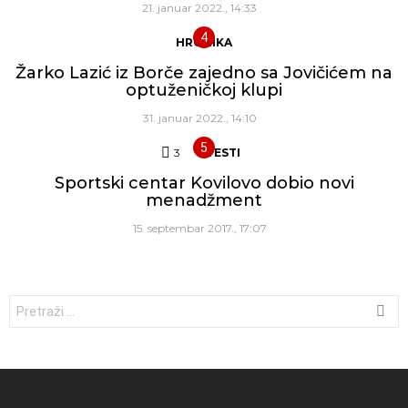
21. januar 2022., 14:33
HRONIKA
Žarko Lazić iz Borče zajedno sa Jovičićem na
optuženičkoj klupi
31. januar 2022., 14:10
3
Komentara
VESTI
Sportski centar Kovilovo dobio novi
menadžment
15. septembar 2017., 17:07
Traži: