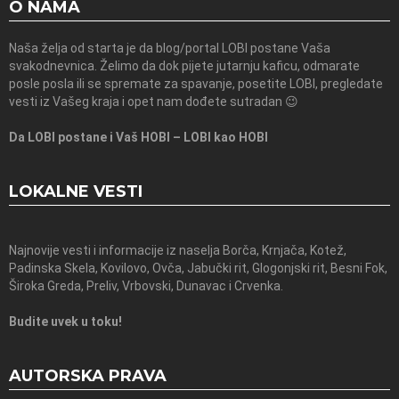
O NAMA
Naša želja od starta je da blog/portal LOBI postane Vaša
svakodnevnica. Želimo da dok pijete jutarnju kaficu, odmarate
posle posla ili se spremate za spavanje, posetite LOBI, pregledate
vesti iz Vašeg kraja i opet nam dođete sutradan 😉
Da LOBI postane i Vaš HOBI – LOBI kao HOBI
LOKALNE VESTI
Najnovije vesti i informacije iz naselja Borča, Krnjača, Kotež,
Padinska Skela, Kovilovo, Ovča, Jabučki rit, Glogonjski rit, Besni Fok,
Široka Greda, Preliv, Vrbovski, Dunavac i Crvenka.
Budite uvek u toku!
AUTORSKA PRAVA