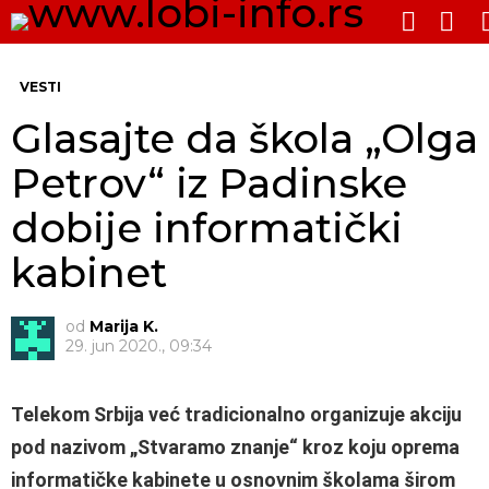
PRE
SWITCH
SKIN
Me
VESTI
Glasajte da škola „Olga
Petrov“ iz Padinske
dobije informatički
kabinet
od
Marija K.
29. jun 2020., 09:34
Telekom Srbija već tradicionalno organizuje akciju
pod nazivom „Stvaramo znanje“ kroz koju oprema
informatičke kabinete u osnovnim školama širom