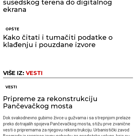
susedskog terena do digitalnog
ekrana
OPŠTE
Kako čitati i tumačiti podatke o
klađenju i pouzdane izvore
VIŠE IZ:
VESTI
VESTI
Pripreme za rekonstrukciju
Pančevačkog mosta
Dok svakodnevno gubimo živce u gužvama i sa strepnjom prelaze
preko dotrajalih spojeva Pančevačkog mosta, stižu prve zvanične
vesti o pripremama za njegovu rekonstrukciju. Urbanistički zavod
Beograda je raspisao javnu nabavku za geodetske usluge, koje su