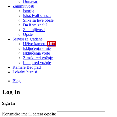
Dunavac
Zanimljivosti
Istorija
Istraživali smo…
Slike sa leve obale
Da li ste znali?
Zanimljivosti
Opšte
Servisi za građane
Uživo kamere
HIT
Isključenja struje
Isključenja vode
Zimski red vožnje
Letnji red vožnje
Kamere Beograd
Lokalni biznisi
Blog
Log In
Sign In
Korisničko ime ili adresa e-pošte