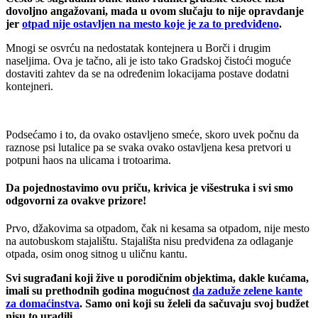
dovoljno angažovani, mada u ovom slučaju to nije opravdanje
jer
otpad nije ostavljen na mesto koje je za to predviđeno
.
Mnogi se osvrću na nedostatak kontejnera u Borči i drugim
naseljima. Ova je tačno, ali je isto tako Gradskoj čistoći moguće
dostaviti zahtev da se na određenim lokacijama postave dodatni
kontejneri.
Podsećamo i to, da ovako ostavljeno smeće, skoro uvek počnu da
raznose psi lutalice pa se svaka ovako ostavljena kesa pretvori u
potpuni haos na ulicama i trotoarima.
Da pojednostavimo ovu priču, krivica je višestruka i svi smo
odgovorni za ovakve prizore!
Prvo, džakovima sa otpadom, čak ni kesama sa otpadom, nije mesto
na autobuskom stajalištu. Stajališta nisu predviđena za odlaganje
otpada, osim onog sitnog u uličnu kantu.
Svi sugrađani koji žive u porodičnim objektima, dakle kućama,
imali su prethodnih godina mogućnost
da zaduže zelene kante
za domaćinstva
. Samo oni koji su želeli da sačuvaju svoj budžet
nisu to uradili.