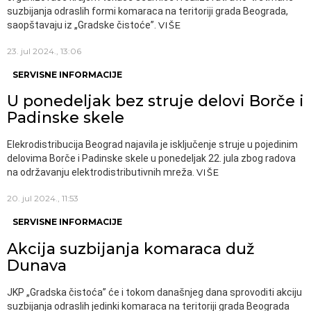
suzbijanja odraslih formi komaraca na teritoriji grada Beograda,
saopštavaju iz „Gradske čistoće”.
VIŠE
23. jul 2024., 13:06
SERVISNE INFORMACIJE
U ponedeljak bez struje delovi Borče i
Padinske skele
Elekrodistribucija Beograd najavila je isključenje struje u pojedinim
delovima Borče i Padinske skele u ponedeljak 22. jula zbog radova
na održavanju elektrodistributivnih mreža.
VIŠE
20. jul 2024., 11:53
SERVISNE INFORMACIJE
Akcija suzbijanja komaraca duž
Dunava
JKP „Gradska čistoća” će i tokom današnjeg dana sprovoditi akciju
suzbijanja odraslih jedinki komaraca na teritoriji grada Beograda