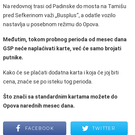
Na redovnoj trasi od Padinske do mosta na Tamišu
pred Sefkerinom važi „Busplus“, a odatle vozilo
nastavlja u posebnom režimu do Opova.
Međutim, tokom probnog perioda od mesec dana
GSP neće naplaćivati karte, već će samo brojati
putnike.
Kako će se plaćati dodatna karta i koja će joj biti
cena, znaće se po isteku tog perioda.
Što znači sa standardnim kartama možete do
Opova narednih mesec dana.
FACEBOOK
TWITTER