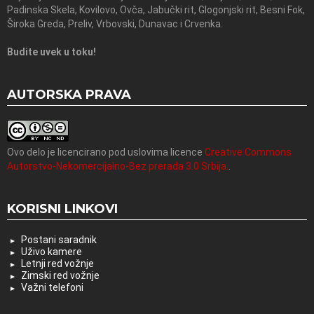
Padinska Skela, Kovilovo, Ovča, Jabučki rit, Glogonjski rit, Besni Fok,
Široka Greda, Preliv, Vrbovski, Dunavac i Crvenka.
Budite uvek u toku!
AUTORSKA PRAVA
Ovo delo je licencirano pod uslovima licence
Creative Commons
Autorstvo-Nekomercijalno-Bez prerada 3.0 Srbija.
.
KORISNI LINKOVI
Postani saradnik
Uživo kamere
Letnji red vožnje
Zimski red vožnje
Važni telefoni