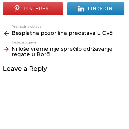
PINTEREST
LINKEDIN
Prethodna objava
Vidi
Besplatna pozorišna predstava u Ovči
još
Sledeća objava
Ni loše vreme nije sprečilo održavanje
regate u Borči
Leave a Reply