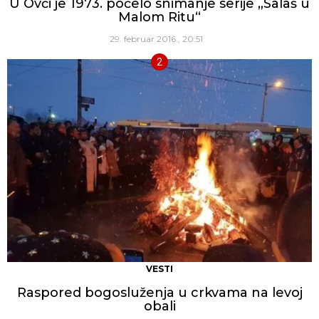
U Ovči je 1973. počelo snimanje serije „Salaš u
Malom Ritu“
29. februar 2016., 20:51
VESTI
Raspored bogosluženja u crkvama na levoj
obali