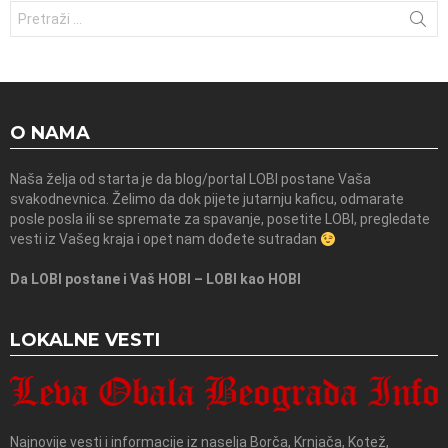
Traži:
O NAMA
Naša želja od starta je da blog/portal LOBI postane Vaša
svakodnevnica. Želimo da dok pijete jutarnju kaficu, odmarate
posle posla ili se spremate za spavanje, posetite LOBI, pregledate
vesti iz Vašeg kraja i opet nam dođete sutradan
Da LOBI postane i Vaš HOBI – LOBI kao HOBI
LOKALNE VESTI
Najnovije vesti i informacije iz naselja Borča, Krnjača, Kotež,