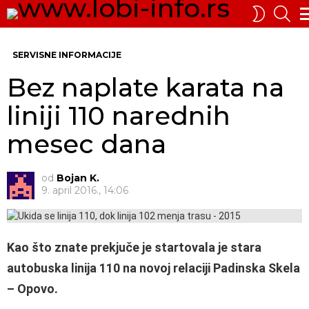
PRE
SWITCH
SKIN
Me
SERVISNE INFORMACIJE
Bez naplate karata na
liniji 110 narednih
mesec dana
od
Bojan K.
9. april 2016., 14:06
Kao što znate prekjuče je startovala je stara
autobuska linija 110 na novoj relaciji Padinska Skela
– Opovo.