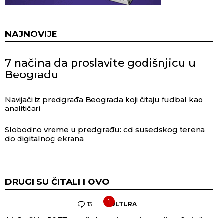
NAJNOVIJE
7 načina da proslavite godišnjicu u
Beogradu
Navijači iz predgrađa Beograda koji čitaju fudbal kao
analitičari
Slobodno vreme u predgrađu: od susedskog terena
do digitalnog ekrana
DRUGI SU ČITALI I OVO
13
Komentara
KULTURA