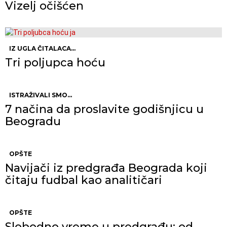
Vizelj očišćen
IZ UGLA ČITALACA...
Tri poljupca hoću
ISTRAŽIVALI SMO...
7 načina da proslavite godišnjicu u
Beogradu
OPŠTE
Navijači iz predgrađa Beograda koji
čitaju fudbal kao analitičari
OPŠTE
Slobodno vreme u predgrađu: od