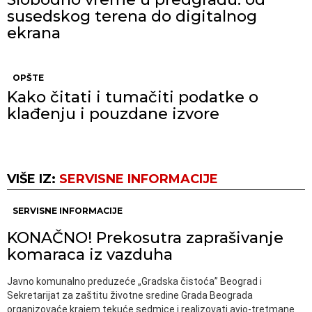
susedskog terena do digitalnog
ekrana
OPŠTE
Kako čitati i tumačiti podatke o
klađenju i pouzdane izvore
VIŠE IZ:
SERVISNE INFORMACIJE
SERVISNE INFORMACIJE
KONAČNO! Prekosutra zaprašivanje
komaraca iz vazduha
Javno komunalno preduzeće „Gradska čistoća” Beograd i
Sekretarijat za zaštitu životne sredine Grada Beograda
organizovaće krajem tekuće sedmice i realizovati avio-tretmane