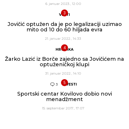
6. januar 2023., 12:00
VESTI
Jovičić optužen da je po legalizaciji uzimao
mito od 10 do 60 hiljada evra
21. januar 2022., 14:33
HRONIKA
Žarko Lazić iz Borče zajedno sa Jovičićem na
optuženičkoj klupi
31. januar 2022., 14:10
3
Komentara
VESTI
Sportski centar Kovilovo dobio novi
menadžment
15. septembar 2017., 17:07