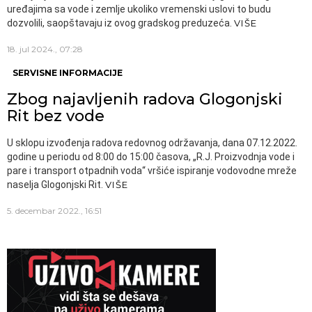
uređajima sa vode i zemlje ukoliko vremenski uslovi to budu
dozvolili, saopštavaju iz ovog gradskog preduzeća.
VIŠE
18. jul 2024., 07:28
SERVISNE INFORMACIJE
Zbog najavljenih radova Glogonjski
Rit bez vode
U sklopu izvođenja radova redovnog održavanja, dana 07.12.2022.
godine u periodu od 8:00 do 15:00 časova, „R.J. Proizvodnja vode i
pare i transport otpadnih voda“ vršiće ispiranje vodovodne mreže
naselja Glogonjski Rit.
VIŠE
5. decembar 2022., 16:51