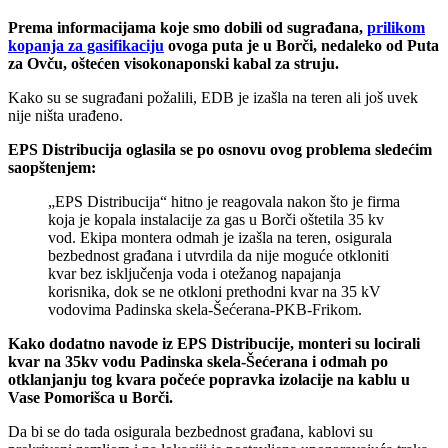
Prema informacijama koje smo dobili od sugrađana,
prilikom
kopanja za gasifikaciju
ovoga puta je u Borči, nedaleko od Puta
za Ovču, oštećen visokonaponski kabal za struju.
Kako su se sugrađani požalili, EDB je izašla na teren ali još uvek
nije ništa urađeno.
EPS Distribucija oglasila se po osnovu ovog problema sledećim
saopštenjem:
„EPS Distribucija“ hitno je reagovala nakon što je firma
koja je kopala instalacije za gas u Borči oštetila 35 kv
vod. Ekipa montera odmah je izašla na teren, osigurala
bezbednost građana i utvrdila da nije moguće otkloniti
kvar bez isključenja voda i otežanog napajanja
korisnika, dok se ne otkloni prethodni kvar na 35 kV
vodovima Padinska skela-Šećerana-PKB-Frikom.
Kako dodatno navode iz EPS Distribucije, monteri su locirali
kvar na 35kv vodu Padinska skela-Šećerana i odmah po
otklanjanju tog kvara počeće popravka izolacije na kablu u
Vase Pomorišca u Borči.
Da bi se do tada osigurala bezbednost građana, kablovi su