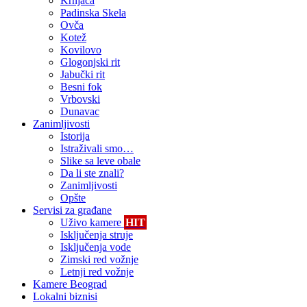
Krnjača
Padinska Skela
Ovča
Kotež
Kovilovo
Glogonjski rit
Jabučki rit
Besni fok
Vrbovski
Dunavac
Zanimljivosti
Istorija
Istraživali smo…
Slike sa leve obale
Da li ste znali?
Zanimljivosti
Opšte
Servisi za građane
Uživo kamere
HIT
Isključenja struje
Isključenja vode
Zimski red vožnje
Letnji red vožnje
Kamere Beograd
Lokalni biznisi