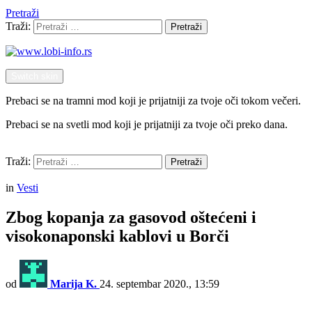
Pretraži
Traži:
Pretraži
Switch skin
Prebaci se na tramni mod koji je prijatniji za tvoje oči tokom večeri.
Prebaci se na svetli mod koji je prijatniji za tvoje oči preko dana.
Pretraži
Traži:
Pretraži
Menu
in
Vesti
Zbog kopanja za gasovod oštećeni i
visokonaponski kablovi u Borči
od
Marija K.
24. septembar 2020., 13:59