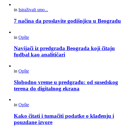
in
Istraživali smo...
7 načina da proslavite godišnjicu u Beogradu
in
Opšte
Navijači iz predgrađa Beograda koji čitaju
fudbal kao analitičari
in
Opšte
Slobodno vreme u predgrađu: od susedskog
terena do digitalnog ekrana
in
Opšte
Kako čitati i tumačiti podatke o klađenju i
pouzdane izvore