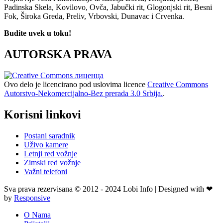
Padinska Skela, Kovilovo, Ovča, Jabučki rit, Glogonjski rit, Besni
Fok, Široka Greda, Preliv, Vrbovski, Dunavac i Crvenka.
Budite uvek u toku!
AUTORSKA PRAVA
Ovo delo je licencirano pod uslovima licence
Creative Commons
Autorstvo-Nekomercijalno-Bez prerada 3.0 Srbija.
.
Korisni linkovi
Postani saradnik
Uživo kamere
Letnji red vožnje
Zimski red vožnje
Važni telefoni
Sva prava rezervisana © 2012 - 2024 Lobi Info | Designed with ❤
by
Responsive
O Nama