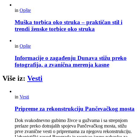
in
Opšte
Muška torbica oko struka – praktičan stil i
trendi ženske torbice oko struka
in
Opšte
Informacije o zagađenju Dunava stižu preko
fotografija, a zvanična merenja kasne
Više iz:
Vesti
in
Vesti
Pripreme za rekonstrukciju Pančevačkog mosta
Dok svakodnevno gubimo živce u gužvama i sa strepnjom
prelaze preko dotrajalih spojeva Pančevačkog mosta, stižu
prve zvanične vesti o pripremama za njegovu rekonstrukciju.
Urbanistički zavod Beograda je raspisao javnu nabavku za