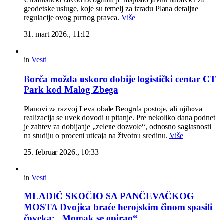
geodetske usluge, koje su temelj za izradu Plana detaljne
regulacije ovog putnog pravca.
Više
31. mart 2026., 11:12
in
Vesti
Borča možda uskoro dobije logistički centar CT
Park kod Malog Zbega
Planovi za razvoj Leva obale Beogrda postoje, ali njihova
realizacija se uvek dovodi u pitanje. Pre nekoliko dana podnet
je zahtev za dobijanje „zelene dozvole“, odnosno saglasnosti
na studiju o proceni uticaja na životnu sredinu.
Više
25. februar 2026., 10:33
in
Vesti
MLADIĆ SKOČIO SA PANČEVAČKOG
MOSTA Dvojica braće herojskim činom spasili
čoveka: „Momak se opirao“