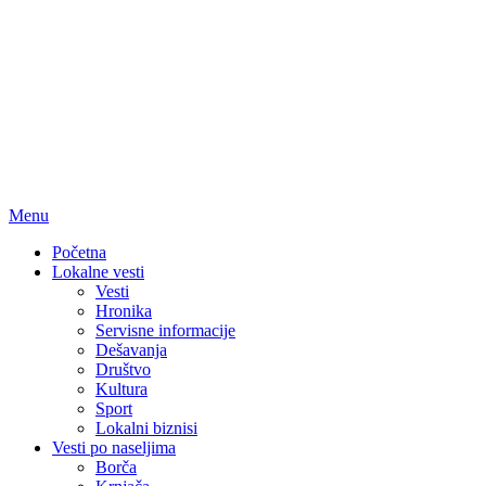
Menu
Početna
Lokalne vesti
Vesti
Hronika
Servisne informacije
Dešavanja
Društvo
Kultura
Sport
Lokalni biznisi
Vesti po naseljima
Borča