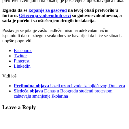
prekriveni zemljom i na lokaciji je postavljena upozoravajuća traka.
Izgleda da se
kopanje za gasovod
na levoj obali pretvorilo u
torturu.
Oštećenja vodovodnih cevi
su gotovo svakodnevna, a
sada je počelo i sa oštećenjem drugih instalacija.
Postavlja se pitanje zašto nadležni nisu na adekvatan način
isplanirali da se izbegnu svakodnevne havarije i da li će se situacija
uopšte popraviti.
Facebook
Twitter
Pinterest
LinkedIn
Vidi još
Prethodna objava
Uzeti uzorci vode iz Jojkićevog Dunavca
Sledeća objava
Danas u Beogradu studenti protestom
zahtevaju smanjenje školarina
Leave a Reply