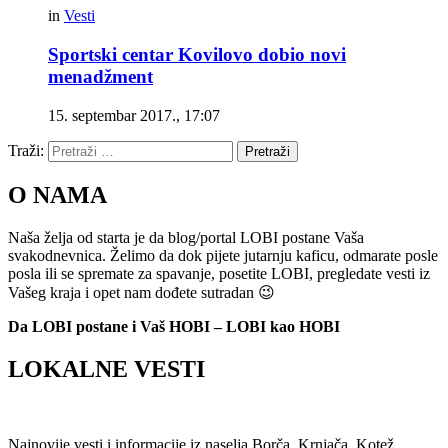
in
Vesti
Sportski centar Kovilovo dobio novi
menadžment
15. septembar 2017., 17:07
Traži:
Pretraži
O NAMA
Naša želja od starta je da blog/portal LOBI postane Vaša
svakodnevnica. Želimo da dok pijete jutarnju kaficu, odmarate posle
posla ili se spremate za spavanje, posetite LOBI, pregledate vesti iz
Vašeg kraja i opet nam dođete sutradan 😉
Da LOBI postane i Vaš HOBI – LOBI kao HOBI
LOKALNE VESTI
Najnovije vesti i informacije iz naselja Borča, Krnjača, Kotež,