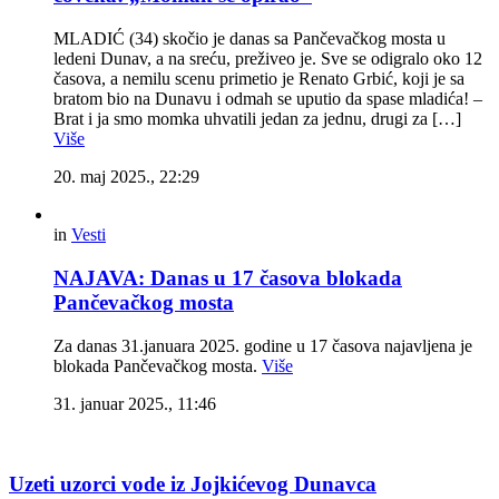
MLADIĆ (34) skočio je danas sa Pančevačkog mosta u
ledeni Dunav, a na sreću, preživeo je. Sve se odigralo oko 12
časova, a nemilu scenu primetio je Renato Grbić, koji je sa
bratom bio na Dunavu i odmah se uputio da spase mladića! –
Brat i ja smo momka uhvatili jedan za jednu, drugi za […]
Više
20. maj 2025., 22:29
in
Vesti
NAJAVA: Danas u 17 časova blokada
Pančevačkog mosta
Za danas 31.januara 2025. godine u 17 časova najavljena je
blokada Pančevačkog mosta.
Više
31. januar 2025., 11:46
Uzeti uzorci vode iz Jojkićevog Dunavca