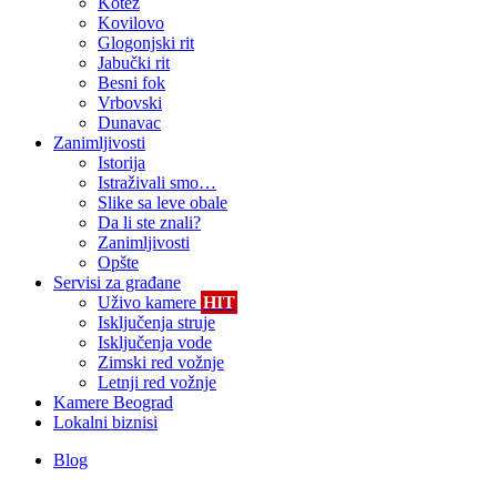
Kotež
Kovilovo
Glogonjski rit
Jabučki rit
Besni fok
Vrbovski
Dunavac
Zanimljivosti
Istorija
Istraživali smo…
Slike sa leve obale
Da li ste znali?
Zanimljivosti
Opšte
Servisi za građane
Uživo kamere
HIT
Isključenja struje
Isključenja vode
Zimski red vožnje
Letnji red vožnje
Kamere Beograd
Lokalni biznisi
Blog