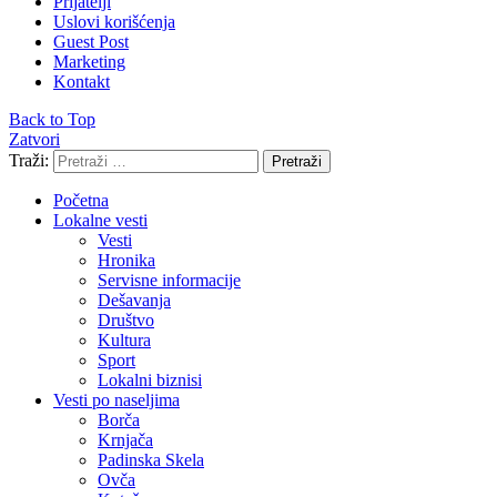
Prijatelji
Uslovi korišćenja
Guest Post
Marketing
Kontakt
Back to Top
Zatvori
Traži:
Pretraži
Početna
Lokalne vesti
Vesti
Hronika
Servisne informacije
Dešavanja
Društvo
Kultura
Sport
Lokalni biznisi
Vesti po naseljima
Borča
Krnjača
Padinska Skela
Ovča