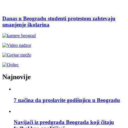
Danas u Beogradu studenti protestom zahtevaju
smanjenje školarina
Najnovije
7 načina da proslavite godišnjicu u Beogradu
Navijači iz predgrađa Beograda koji čitaju