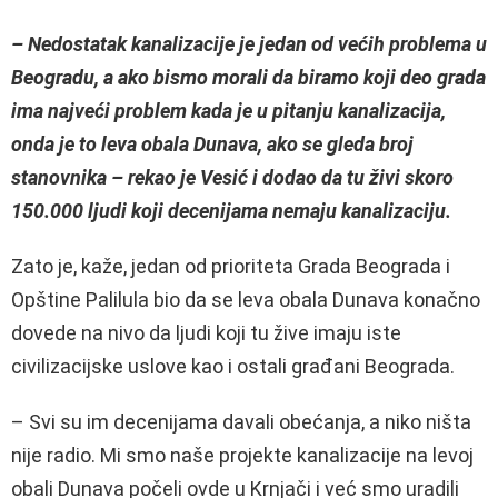
– Nedostatak kanalizacije je jedan od većih problema u
Beogradu, a ako bismo morali da biramo koji deo grada
ima najveći problem kada je u pitanju kanalizacija,
onda je to leva obala Dunava, ako se gleda broj
stanovnika – rekao je Vesić i dodao da tu živi skoro
150.000 ljudi koji decenijama nemaju kanalizaciju.
Zato je, kaže, jedan od prioriteta Grada Beograda i
Opštine Palilula bio da se leva obala Dunava konačno
dovede na nivo da ljudi koji tu žive imaju iste
civilizacijske uslove kao i ostali građani Beograda.
– Svi su im decenijama davali obećanja, a niko ništa
nije radio. Mi smo naše projekte kanalizacije na levoj
obali Dunava počeli ovde u Krnjači i već smo uradili