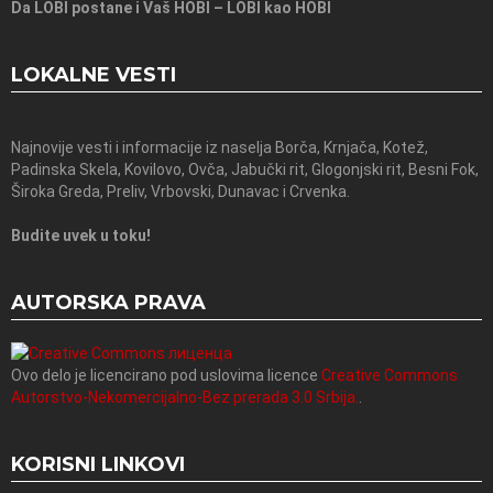
Da LOBI postane i Vaš HOBI – LOBI kao HOBI
LOKALNE VESTI
Najnovije vesti i informacije iz naselja Borča, Krnjača, Kotež,
Padinska Skela, Kovilovo, Ovča, Jabučki rit, Glogonjski rit, Besni Fok,
Široka Greda, Preliv, Vrbovski, Dunavac i Crvenka.
Budite uvek u toku!
AUTORSKA PRAVA
Ovo delo je licencirano pod uslovima licence
Creative Commons
Autorstvo-Nekomercijalno-Bez prerada 3.0 Srbija.
.
KORISNI LINKOVI