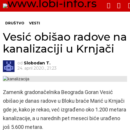
PRE
SWITCH
SKIN
Me
DRUŠTVO
VESTI
Vesić obišao radove na
kanalizaciji u Krnjači
od
Slobodan T.
24. april 2020., 21:23
Zamenik gradonačelnika Beograda Goran Vesić
obišao je danas radove u Bloku braće Marić u Krnjači
gde je, kako je rekao, već izgrađeno oko 1.200 metara
kanalizacije, a u narednih pet meseci biće urađeno
još 5.600 metara.