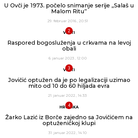
U Ovči je 1973. počelo snimanje serije „Salaš u
Malom Ritu“
29. februar 2016., 20:51
VESTI
Raspored bogosluženja u crkvama na levoj
obali
6. januar 2023., 12:00
VESTI
Jovičić optužen da je po legalizaciji uzimao
mito od 10 do 60 hiljada evra
21. januar 2022., 14:33
HRONIKA
Žarko Lazić iz Borče zajedno sa Jovičićem na
optuženičkoj klupi
31. januar 2022., 14:10