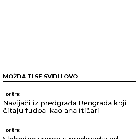
MOŽDA TI SE SVIDI I OVO
OPŠTE
Navijači iz predgrađa Beograda koji
čitaju fudbal kao analitičari
OPŠTE