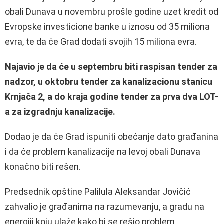
obali Dunava u novembru prošle godine uzet kredit od
Evropske investicione banke u iznosu od 35 miliona
evra, te da će Grad dodati svojih 15 miliona evra.
Najavio je da će u septembru biti raspisan tender za
nadzor, u oktobru tender za kanalizacionu stanicu
Krnjača 2, a do kraja godine tender za prva dva LOT-
a za izgradnju kanalizacije.
Dodao je da će Grad ispuniti obećanje dato građanina
i da će problem kanalizacije na levoj obali Dunava
konačno biti rešen.
Predsednik opštine Palilula Aleksandar Jovičić
zahvalio je građanima na razumevanju, a gradu na
energiji koju ulaže kako bi se rešio problem