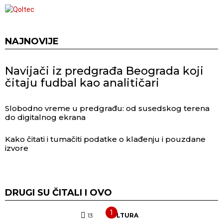
NAJNOVIJE
Navijači iz predgrađa Beograda koji
čitaju fudbal kao analitičari
Slobodno vreme u predgrađu: od susedskog terena
do digitalnog ekrana
Kako čitati i tumačiti podatke o klađenju i pouzdane
izvore
DRUGI SU ČITALI I OVO
13
Komentara
KULTURA