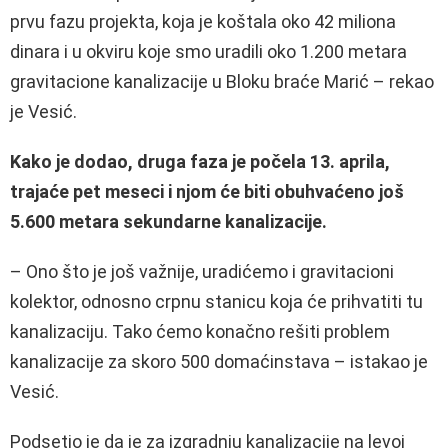
prvu fazu projekta, koja je koštala oko 42 miliona
dinara i u okviru koje smo uradili oko 1.200 metara
gravitacione kanalizacije u Bloku braće Marić – rekao
je Vesić.
Kako je dodao, druga faza je počela 13. aprila,
trajaće pet meseci i njom će biti obuhvaćeno još
5.600 metara sekundarne kanalizacije.
– Ono što je još važnije, uradićemo i gravitacioni
kolektor, odnosno crpnu stanicu koja će prihvatiti tu
kanalizaciju. Tako ćemo konačno rešiti problem
kanalizacije za skoro 500 domaćinstava – istakao je
Vesić.
Podsetio je da je za izgradnju kanalizacije na levoj