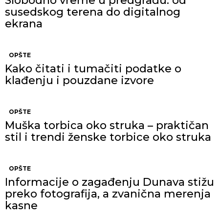
Slobodno vreme u predgrađu: od
susedskog terena do digitalnog
ekrana
OPŠTE
Kako čitati i tumačiti podatke o
klađenju i pouzdane izvore
OPŠTE
Muška torbica oko struka – praktičan
stil i trendi ženske torbice oko struka
OPŠTE
Informacije o zagađenju Dunava stižu
preko fotografija, a zvanična merenja
kasne