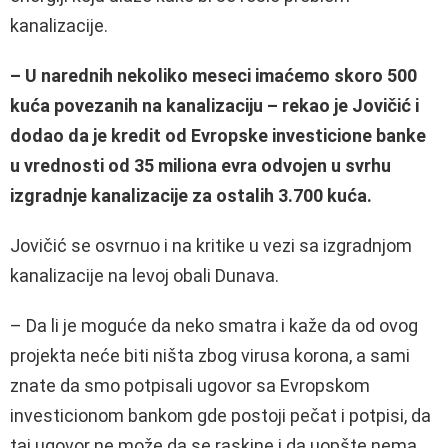
kanalizacije.
– U narednih nekoliko meseci imaćemo skoro 500
kuća povezanih na kanalizaciju – rekao je Jovičić i
dodao da je kredit od Evropske investicione banke
u vrednosti od 35 miliona evra odvojen u svrhu
izgradnje kanalizacije za ostalih 3.700 kuća.
Jovičić se osvrnuo i na kritike u vezi sa izgradnjom
kanalizacije na levoj obali Dunava.
– Da li je moguće da neko smatra i kaže da od ovog
projekta neće biti ništa zbog virusa korona, a sami
znate da smo potpisali ugovor sa Evropskom
investicionom bankom gde postoji pečat i potpisi, da
taj ugovor ne može da se raskine i da uopšte nema