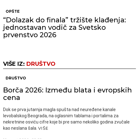
OPŠTE
“Dolazak do finala” tržište klađenja:
jednostavan vodič za Svetsko
prvenstvo 2026
VIŠE IZ:
DRUŠTVO
DRUŠTVO
Borča 2026: Između blata i evropskih
cena
Dok se prva jutarnja magla spušta nad neuređene kanale
levobalskog Beograda, na oglasnim tablama i portalima za
nekretnine osviću cifre koje bi pre samo nekoliko godina zvučale
kao neslana šala.
VIŠE