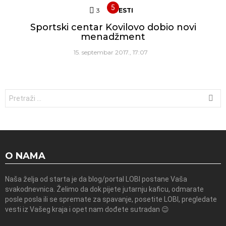
3
Komentara
VESTI
Sportski centar Kovilovo dobio novi
menadžment
15. septembar 2017., 17:07
Traži:
O NAMA
Naša želja od starta je da blog/portal LOBI postane Vaša
svakodnevnica. Želimo da dok pijete jutarnju kaficu, odmarate
posle posla ili se spremate za spavanje, posetite LOBI, pregledate
vesti iz Vašeg kraja i opet nam dođete sutradan 😉