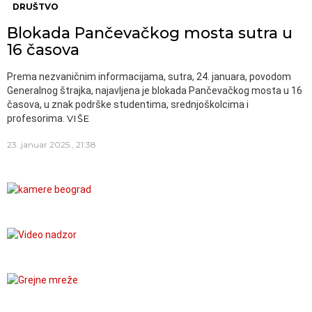
DRUŠTVO
Blokada Pančevačkog mosta sutra u
16 časova
Prema nezvaničnim informacijama, sutra, 24. januara, povodom
Generalnog štrajka, najavljena je blokada Pančevačkog mosta u 16
časova, u znak podrške studentima, srednjoškolcima i
profesorima.
VIŠE
23. januar 2025., 21:38