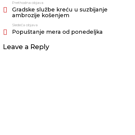
Prethodna objava
Vidi
Gradske službe kreću u suzbijanje
još
ambrozije košenjem
Sledeća objava
Popuštanje mera od ponedeljka
Leave a Reply