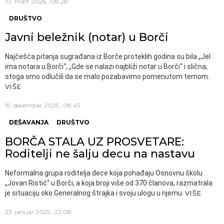
10. mart 2026., 08:28
DRUŠTVO
Javni beležnik (notar) u Borči
Najčešća pitanja sugrađana iz Borče proteklih godina su bila „Jel
ima notara u Borči“, „Gde se nalazi najbliži notar u Borči“ i slična,
stoga smo odlučili da se malo pozabavimo pomenutom temom.
VIŠE
19. decembar 2025., 08:45
DEŠAVANJA
DRUŠTVO
BORČA STALA UZ PROSVETARE:
Roditelji ne šalju decu na nastavu
Neformalna grupa roditelja dece koja pohađaju Osnovnu školu
„Jovan Ristić“ u Borči, a koja broji više od 370 članova, razmatrala
je situaciju oko Generalnog štrajka i svoju ulogu u njemu.
VIŠE
23. januar 2025., 22:08