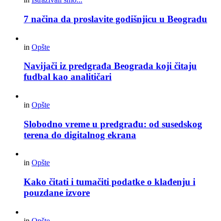
7 načina da proslavite godišnjicu u Beogradu
in
Opšte
Navijači iz predgrađa Beograda koji čitaju
fudbal kao analitičari
in
Opšte
Slobodno vreme u predgrađu: od susedskog
terena do digitalnog ekrana
in
Opšte
Kako čitati i tumačiti podatke o klađenju i
pouzdane izvore
in
Opšte