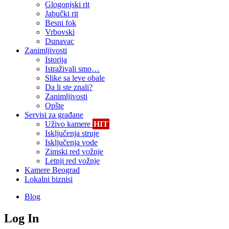
Glogonjski rit
Jabučki rit
Besni fok
Vrbovski
Dunavac
Zanimljivosti
Istorija
Istraživali smo…
Slike sa leve obale
Da li ste znali?
Zanimljivosti
Opšte
Servisi za građane
Uživo kamere
HIT
Isključenja struje
Isključenja vode
Zimski red vožnje
Letnji red vožnje
Kamere Beograd
Lokalni biznisi
Blog
Log In