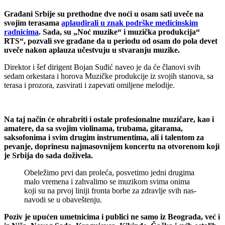
Građani Srbije su prethodne dve noći u osam sati uveče na
svojim terasama
aplaudirali u znak podrške medicinskim
radnicima
. Sada, su „Noć muzike“ i muzička produkcija“
RTS“, pozvali sve građane da u periodu od osam do pola devet
uveče nakon aplauza učestvuju u stvaranju muzike.
Direktor i šef dirigent Bojan Suđić naveo je da će članovi svih
sedam orkestara i horova Muzičke produkcije iz svojih stanova, sa
terasa i prozora, zasvirati i zapevati omiljene melodije.
Na taj način će ohrabriti i ostale profesionalne muzičare, kao i
amatere, da sa svojim violinama, trubama, gitarama,
saksofonima i svim drugim instrumentima, ali i talentom za
pevanje, doprinesu najmasovnijem koncertu na otvorenom koji
je Srbija do sada doživela.
Obeležimo prvi dan proleća, posvetimo jedni drugima
malo vremena i zahvalimo se muzikom svima onima
koji su na prvoj liniji fronta borbe za zdravlje svih nas-
navodi se u obaveštenju.
Poziv je upućen umetnicima i publici ne samo iz Beograda, već i