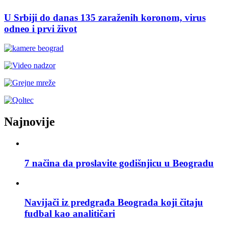
U Srbiji do danas 135 zaraženih koronom, virus
odneo i prvi život
Najnovije
7 načina da proslavite godišnjicu u Beogradu
Navijači iz predgrađa Beograda koji čitaju
fudbal kao analitičari