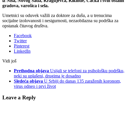
iz Niša, Novog Sada, Kragujevca, Kikinde, Čačka i svih ostalih
gradova, varošica i sela.
Umetnici su oduvek važili za doktore za dušu, a u trenucima
socijalne izolovanosti i nesigurnosti, nezaobilazna su podrška za
opstanak čitavog društva.
Facebook
Twitter
Pinterest
LinkedIn
Vidi još
Prethodna objava
Usijali se telefoni za psihološku podršku,
neki su uplašeni, drugima je dosadno
Sledeća objava
U Srbiji do danas 135 zaraženih koronom,
virus odneo i prvi život
Leave a Reply