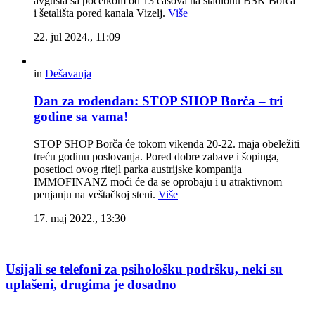
avgusta sa pocetkom od 13 časova na stadionu BSK Borča
i šetališta pored kanala Vizelj.
Više
22. jul 2024., 11:09
in
Dešavanja
Dan za rođendan: STOP SHOP Borča – tri
godine sa vama!
STOP SHOP Borča će tokom vikenda 20-22. maja obeležiti
treću godinu poslovanja. Pored dobre zabave i šopinga,
posetioci ovog ritejl parka austrijske kompanija
IMMOFINANZ moći će da se oprobaju i u atraktivnom
penjanju na veštačkoj steni.
Više
17. maj 2022., 13:30
Usijali se telefoni za psihološku podršku, neki su
uplašeni, drugima je dosadno