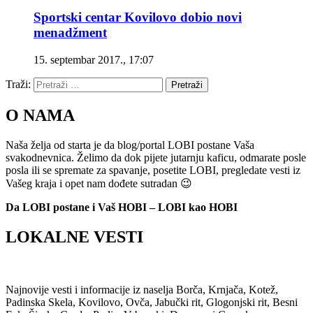
Sportski centar Kovilovo dobio novi
menadžment
15. septembar 2017., 17:07
Traži:
Pretraži
O NAMA
Naša želja od starta je da blog/portal LOBI postane Vaša
svakodnevnica. Želimo da dok pijete jutarnju kaficu, odmarate posle
posla ili se spremate za spavanje, posetite LOBI, pregledate vesti iz
Vašeg kraja i opet nam dođete sutradan 😉
Da LOBI postane i Vaš HOBI – LOBI kao HOBI
LOKALNE VESTI
Najnovije vesti i informacije iz naselja Borča, Krnjača, Kotež,
Padinska Skela, Kovilovo, Ovča, Jabučki rit, Glogonjski rit, Besni