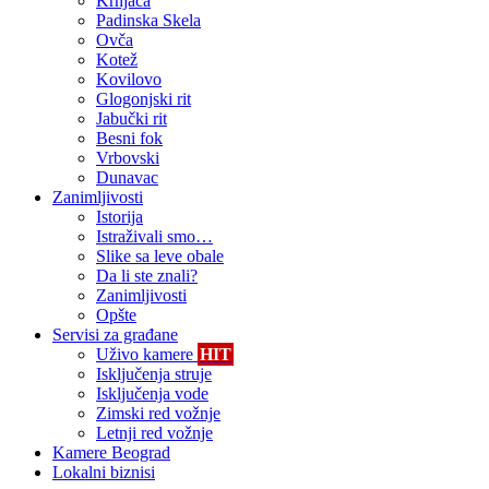
Krnjača
Padinska Skela
Ovča
Kotež
Kovilovo
Glogonjski rit
Jabučki rit
Besni fok
Vrbovski
Dunavac
Zanimljivosti
Istorija
Istraživali smo…
Slike sa leve obale
Da li ste znali?
Zanimljivosti
Opšte
Servisi za građane
Uživo kamere
HIT
Isključenja struje
Isključenja vode
Zimski red vožnje
Letnji red vožnje
Kamere Beograd
Lokalni biznisi