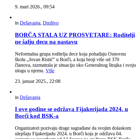
9. mart 2026., 09:54
in
Dešavanja
,
Društvo
BORČA STALA UZ PROSVETARE: Roditelji
ne šalju decu na nastavu
Neformalna grupa roditelja dece koja pohađaju Osnovnu
školu „Jovan Ristić“ u Borči, a koja broji više od 370
članova, razmatrala je situaciju oko Generalnog štrajka i svoju
ulogu u njemu.
Više
23. januar 2025., 22:08
in
Dešavanja
I ove godine se održava Fijakerijada 2024. u
Borči kod BSK-a
Organizatori pozivaju drage sugrađane da svojim dolaskom
ulepšaju Fijakerijadu 2024. u Borči koja je održava 04.