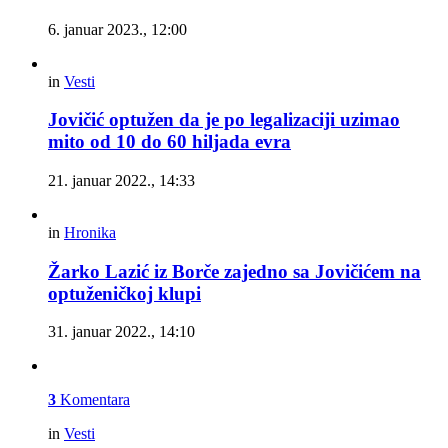
6. januar 2023., 12:00
in
Vesti
Jovičić optužen da je po legalizaciji uzimao
mito od 10 do 60 hiljada evra
21. januar 2022., 14:33
in
Hronika
Žarko Lazić iz Borče zajedno sa Jovičićem na
optuženičkoj klupi
31. januar 2022., 14:10
3
Komentara
in
Vesti