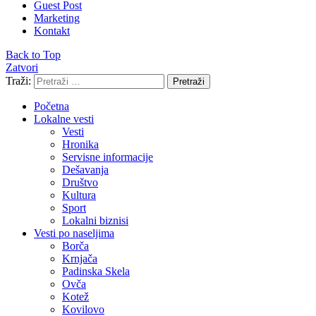
Guest Post
Marketing
Kontakt
Back to Top
Zatvori
Traži:
Pretraži
Početna
Lokalne vesti
Vesti
Hronika
Servisne informacije
Dešavanja
Društvo
Kultura
Sport
Lokalni biznisi
Vesti po naseljima
Borča
Krnjača
Padinska Skela
Ovča
Kotež
Kovilovo