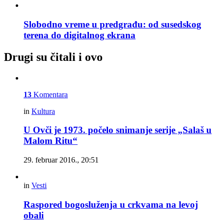
Slobodno vreme u predgrađu: od susedskog
terena do digitalnog ekrana
Drugi su čitali i ovo
13
Komentara
in
Kultura
U Ovči je 1973. počelo snimanje serije „Salaš u
Malom Ritu“
29. februar 2016., 20:51
in
Vesti
Raspored bogosluženja u crkvama na levoj
obali