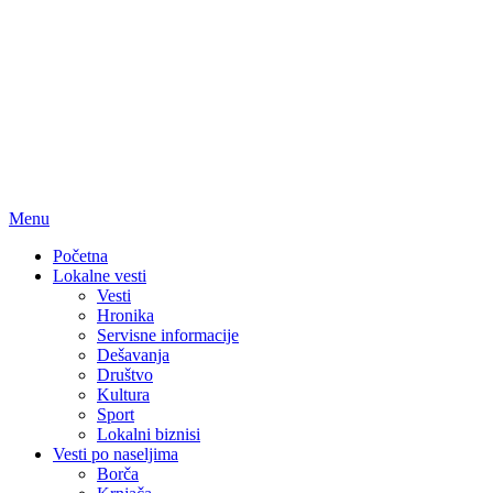
Menu
Početna
Lokalne vesti
Vesti
Hronika
Servisne informacije
Dešavanja
Društvo
Kultura
Sport
Lokalni biznisi
Vesti po naseljima
Borča