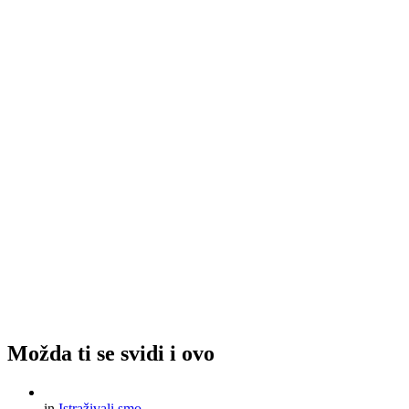
Možda ti se svidi i ovo
in
Istraživali smo...