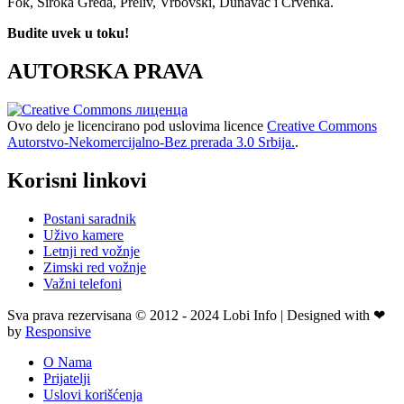
Fok, Široka Greda, Preliv, Vrbovski, Dunavac i Crvenka.
Budite uvek u toku!
AUTORSKA PRAVA
Ovo delo je licencirano pod uslovima licence
Creative Commons
Autorstvo-Nekomercijalno-Bez prerada 3.0 Srbija.
.
Korisni linkovi
Postani saradnik
Uživo kamere
Letnji red vožnje
Zimski red vožnje
Važni telefoni
Sva prava rezervisana © 2012 - 2024 Lobi Info | Designed with ❤
by
Responsive
O Nama
Prijatelji
Uslovi korišćenja