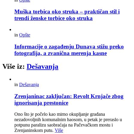
Muška torbica oko struka – praktičan stil i
trendi ženske torbice oko struka
in
Opšte
Informacije o zagađenju Dunava stižu preko
fotografija, a zvanična merenja kasne
Više iz:
Dešavanja
in
Dešavanja
Zrenjaninac zaključan: Revolt Krnjače zbog
ignorisanja prestonice
Ono što je počelo kao mirno okupljanje građana
nezadovoljnih komunalnim haosom, u petak je preraslo u
potpunu paralizu saobraćaja na Pačevačkom mostu i
Zrenjaninskom putu.
Više