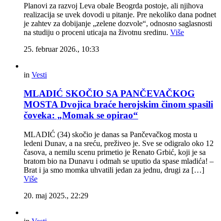
Planovi za razvoj Leva obale Beogrda postoje, ali njihova
realizacija se uvek dovodi u pitanje. Pre nekoliko dana podnet
je zahtev za dobijanje „zelene dozvole“, odnosno saglasnosti
na studiju o proceni uticaja na životnu sredinu.
Više
25. februar 2026., 10:33
in
Vesti
MLADIĆ SKOČIO SA PANČEVAČKOG
MOSTA Dvojica braće herojskim činom spasili
čoveka: „Momak se opirao“
MLADIĆ (34) skočio je danas sa Pančevačkog mosta u
ledeni Dunav, a na sreću, preživeo je. Sve se odigralo oko 12
časova, a nemilu scenu primetio je Renato Grbić, koji je sa
bratom bio na Dunavu i odmah se uputio da spase mladića! –
Brat i ja smo momka uhvatili jedan za jednu, drugi za […]
Više
20. maj 2025., 22:29