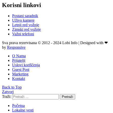
Korisni linkovi
Postani saradnik
Uživo kamere
Letnji red vožnje
Zimski red vožnje
Važni telefoni
Sva prava rezervisana © 2012 - 2024 Lobi Info | Designed with ❤
by
Responsive
O Nama
Prijatelji
Uslovi korišćenja
Guest Post
Marketing
Kontakt
Back to Top
Zatvori
Traži:
Pretraži
Početna
Lokalne vesti