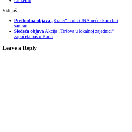
LinkedIn
Vidi još
Prethodna objava
„Krater“ u ulici JNA neće skoro biti
saniran
Sledeća objava
Akcija „Tiršova u lokalnoj zajednici“
započeta baš u Borči
Leave a Reply