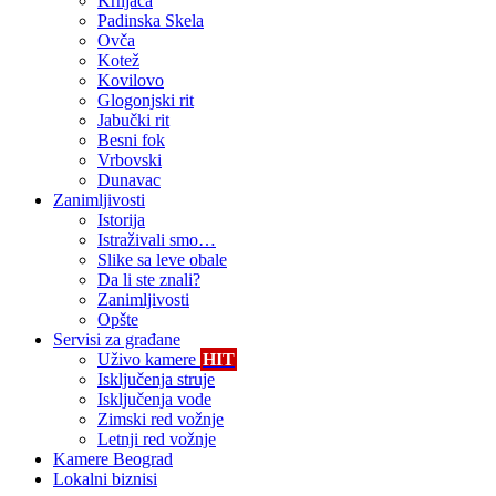
Krnjača
Padinska Skela
Ovča
Kotež
Kovilovo
Glogonjski rit
Jabučki rit
Besni fok
Vrbovski
Dunavac
Zanimljivosti
Istorija
Istraživali smo…
Slike sa leve obale
Da li ste znali?
Zanimljivosti
Opšte
Servisi za građane
Uživo kamere
HIT
Isključenja struje
Isključenja vode
Zimski red vožnje
Letnji red vožnje
Kamere Beograd
Lokalni biznisi