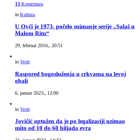
13
Komentara
in
Kultura
U Ovči je 1973. počelo snimanje serije „Salaš u
Malom Ritu“
29. februar 2016., 20:51
in
Vesti
Raspored bogosluženja u crkvama na levoj
obali
6. januar 2023., 12:00
in
Vesti
Jovičić optužen da je po legalizaciji uzimao
mito od 10 do 60 hiljada evra