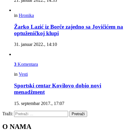
21. januar 2022., 14:33
in
Hronika
Žarko Lazić iz Borče zajedno sa Jovičićem na
optuženičkoj klupi
31. januar 2022., 14:10
3
Komentara
in
Vesti
Sportski centar Kovilovo dobio novi
menadžment
15. septembar 2017., 17:07
Traži:
Pretraži
O NAMA