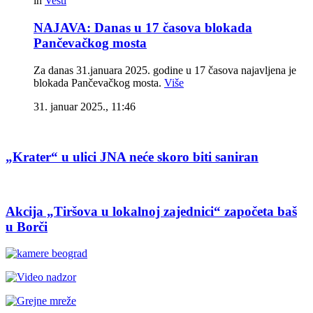
in
Vesti
NAJAVA: Danas u 17 časova blokada
Pančevačkog mosta
Za danas 31.januara 2025. godine u 17 časova najavljena je
blokada Pančevačkog mosta.
Više
31. januar 2025., 11:46
„Krater“ u ulici JNA neće skoro biti saniran
Akcija „Tiršova u lokalnoj zajednici“ započeta baš
u Borči