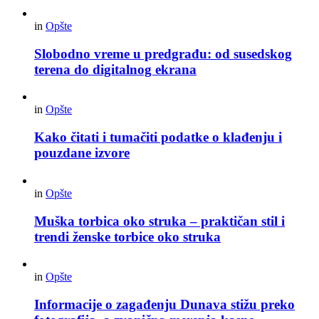
in
Opšte
Slobodno vreme u predgrađu: od susedskog
terena do digitalnog ekrana
in
Opšte
Kako čitati i tumačiti podatke o klađenju i
pouzdane izvore
in
Opšte
Muška torbica oko struka – praktičan stil i
trendi ženske torbice oko struka
in
Opšte
Informacije o zagađenju Dunava stižu preko