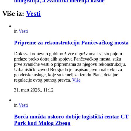
fotografija, a zvanična merenja kasne
Više iz:
Vesti
in
Vesti
Pripreme za rekonstrukciju Pančevačkog mosta
Dok svakodnevno gubimo živce u gužvama i sa strepnjom
prelaze preko dotrajalih spojeva Pančevačkog mosta, stižu
prve zvanične vesti o pripremama za njegovu rekonstrukciju.
Urbanistički zavod Beograda je raspisao javnu nabavku za
geodetske usluge, koje su temelj za izradu Plana detaljne
regulacije ovog putnog pravca.
Više
31. mart 2026., 11:12
in
Vesti
Borča možda uskoro dobije logistički centar CT
Park kod Malog Zbega