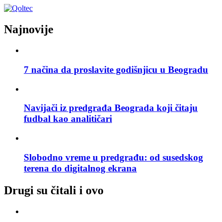
Najnovije
7 načina da proslavite godišnjicu u Beogradu
Navijači iz predgrađa Beograda koji čitaju
fudbal kao analitičari
Slobodno vreme u predgrađu: od susedskog
terena do digitalnog ekrana
Drugi su čitali i ovo