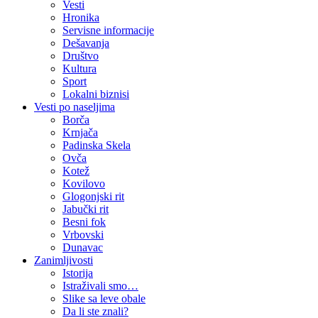
Vesti
Hronika
Servisne informacije
Dešavanja
Društvo
Kultura
Sport
Lokalni biznisi
Vesti po naseljima
Borča
Krnjača
Padinska Skela
Ovča
Kotež
Kovilovo
Glogonjski rit
Jabučki rit
Besni fok
Vrbovski
Dunavac
Zanimljivosti
Istorija
Istraživali smo…
Slike sa leve obale
Da li ste znali?