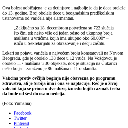
Ova bolest uobičajena je za detinjstvo i najbolje je da je deca preleže
do 13. godine. Broj obolele dece u beogradskim predškolskim
ustanovama od varičela nije alarmantan.
„Zaključno sa 18. decembrom potvrđena su 722 slučaja
što čini tek nešto više od jedan odsto od ukupnog broja
mališana u vrtićima kojih ima ukupno oko 60.000“ –
ističu u Sekretarijatu za obrazovanje i dečju zaštitu.
Lekari su pojavu varičela u najvećem broju konstatovali na Novom
Beogradu, gde je obolelo 138 dece u 12 vrtića. Na Voždovcu je
obolelo 117 mališana u 30 objekata, dok je situacija na Čukarici
nešto bolja – zaraženo je 86 mališana u 11 obdaništa.
Vakcina protiv ovčijih boginja nije obavezna po programu
zdravstva, ali je Srbija ima i ona se naplaćuje. Reč je o živoj
vakcini koja se prima u dve doze, između kojih razmak treba
da bude od šest do osam nedelja.
(Foto: Yumama)
Facebook
Twitter
Pinterest