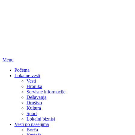
Menu
Početna
Lokalne vesti
Vesti
Hronika
Servisne informacije
Dešavanja
Društvo
Kultura
Sport
Lokalni biznisi
Vesti po naseljima
Borča