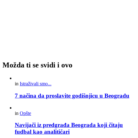
Možda ti se svidi i ovo
in
Istraživali smo...
7 načina da proslavite godišnjicu u Beogradu
in
Opšte
Navijači iz predgrađa Beograda koji čitaju
fudbal kao analitičari