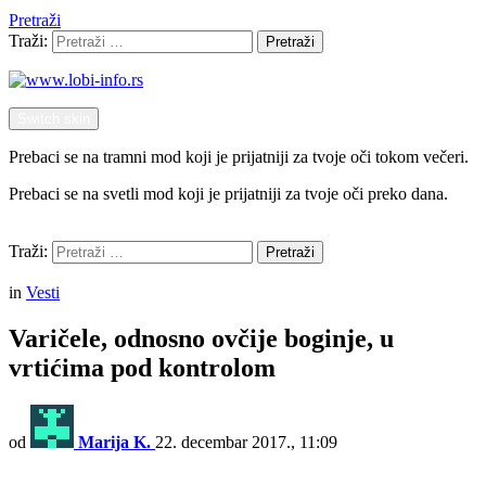
Pretraži
Traži:
Pretraži
Switch skin
Prebaci se na tramni mod koji je prijatniji za tvoje oči tokom večeri.
Prebaci se na svetli mod koji je prijatniji za tvoje oči preko dana.
Pretraži
Traži:
Pretraži
Menu
in
Vesti
Varičele, odnosno ovčije boginje, u
vrtićima pod kontrolom
od
Marija K.
22. decembar 2017., 11:09