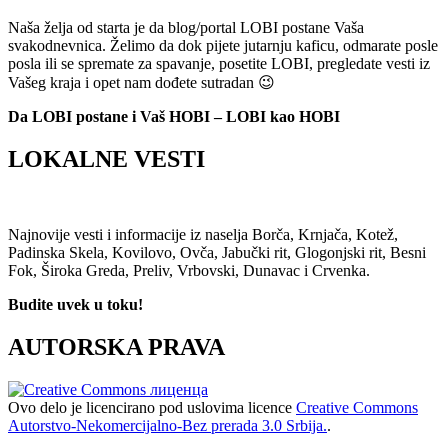
Naša želja od starta je da blog/portal LOBI postane Vaša
svakodnevnica. Želimo da dok pijete jutarnju kaficu, odmarate posle
posla ili se spremate za spavanje, posetite LOBI, pregledate vesti iz
Vašeg kraja i opet nam dođete sutradan 😉
Da LOBI postane i Vaš HOBI – LOBI kao HOBI
LOKALNE VESTI
Najnovije vesti i informacije iz naselja Borča, Krnjača, Kotež,
Padinska Skela, Kovilovo, Ovča, Jabučki rit, Glogonjski rit, Besni
Fok, Široka Greda, Preliv, Vrbovski, Dunavac i Crvenka.
Budite uvek u toku!
AUTORSKA PRAVA
Ovo delo je licencirano pod uslovima licence
Creative Commons
Autorstvo-Nekomercijalno-Bez prerada 3.0 Srbija.
.