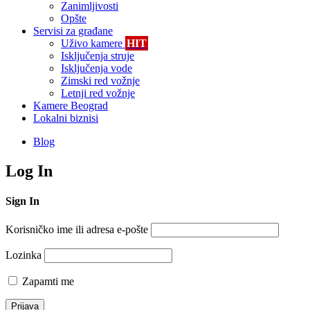
Zanimljivosti
Opšte
Servisi za građane
Uživo kamere
HIT
Isključenja struje
Isključenja vode
Zimski red vožnje
Letnji red vožnje
Kamere Beograd
Lokalni biznisi
Blog
Log In
Sign In
Korisničko ime ili adresa e-pošte
Lozinka
Zapamti me