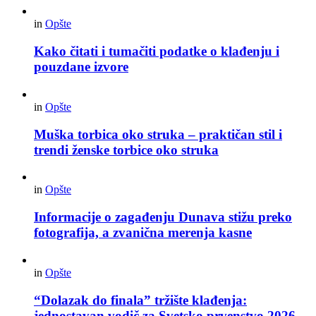
in
Opšte
Kako čitati i tumačiti podatke o klađenju i
pouzdane izvore
in
Opšte
Muška torbica oko struka – praktičan stil i
trendi ženske torbice oko struka
in
Opšte
Informacije o zagađenju Dunava stižu preko
fotografija, a zvanična merenja kasne
in
Opšte
“Dolazak do finala” tržište klađenja:
jednostavan vodič za Svetsko prvenstvo 2026