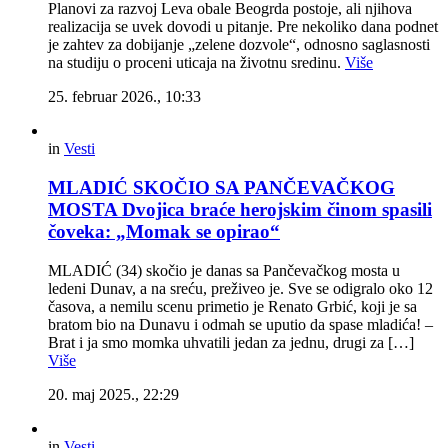
Planovi za razvoj Leva obale Beogrda postoje, ali njihova
realizacija se uvek dovodi u pitanje. Pre nekoliko dana podnet
je zahtev za dobijanje „zelene dozvole“, odnosno saglasnosti
na studiju o proceni uticaja na životnu sredinu.
Više
25. februar 2026., 10:33
in
Vesti
MLADIĆ SKOČIO SA PANČEVAČKOG
MOSTA Dvojica braće herojskim činom spasili
čoveka: „Momak se opirao“
MLADIĆ (34) skočio je danas sa Pančevačkog mosta u
ledeni Dunav, a na sreću, preživeo je. Sve se odigralo oko 12
časova, a nemilu scenu primetio je Renato Grbić, koji je sa
bratom bio na Dunavu i odmah se uputio da spase mladića! –
Brat i ja smo momka uhvatili jedan za jednu, drugi za […]
Više
20. maj 2025., 22:29
in
Vesti