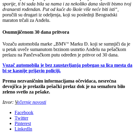
sporije, ti bi sada bila sa nama i za nekoliko dana slavili bismo tvoj
dvanaesti rođendan. Put od kuće do škole više neće biti isti“,
poručili su drugari iz odeljenja, koji su poslednji Beogradski
maraton trčali za Anđelu.
Osumnjičenom 30 dana pritvora
Vozaču automobila marke „BMV“ Marku Đ. koji se sumnjiči da je
u petak uveče sumanutom brzinom usmrtio Anđelu na pešačkom
prelazu na Pančevačkom putu određen je pritvor od 30 dana.
Vozač automobila je bez zaustavljanja pobegao sa lica mesta da
bi se kasnije prijavio policiji.
Prema nezvaničnim informacijama očevidaca, nesrećna
devojčica je prelazila pešački prelaz dok je na semaforu bilo
zeleno svetlo za pešake.
Izvor:
V
ečernje novosti
Facebook
Twitter
Pinterest
LinkedIn