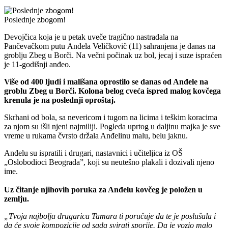
Poslednje zbogom!
Devojčica koja je u petak uveče tragično nastradala na
Pančevačkom putu Anđela Veličkovič (11) sahranjena je danas na
groblju Zbeg u Borči. Na večni počinak uz bol, jecaj i suze ispraćen
je 11-godišnji anđeo.
Više od 400 ljudi i mališana oprostilo se danas od Anđele na
groblu Zbeg u Borči. Kolona belog cveća ispred malog kovčega
krenula je na poslednji oproštaj.
Skrhani od bola, sa nevericom i tugom na licima i teškim koracima
za njom su išli njeni najmiliji. Pogleda uprtog u daljinu majka je sve
vreme u rukama čvrsto držala Anđelinu malu, belu jaknu.
Anđelu su ispratili i drugari, nastavnici i učiteljica iz OŠ
„Oslobodioci Beograda”, koji su neutešno plakali i dozivali njeno
ime.
Uz čitanje njihovih poruka za Anđelu kovčeg je položen u
zemlju.
„Tvoja najbolja drugarica Tamara ti poručuje da te je poslušala i
da će svoje kompozicije od sada svirati sporije. Da je vozio malo