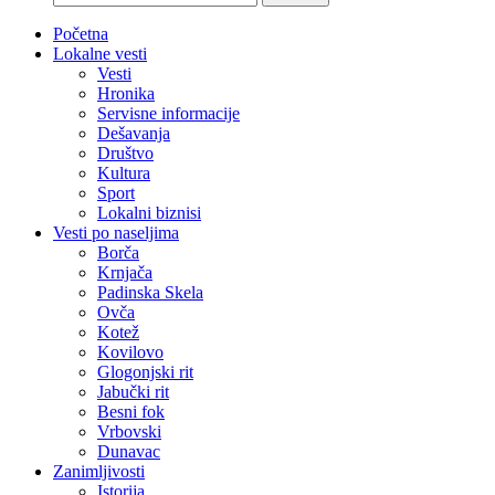
Početna
Lokalne vesti
Vesti
Hronika
Servisne informacije
Dešavanja
Društvo
Kultura
Sport
Lokalni biznisi
Vesti po naseljima
Borča
Krnjača
Padinska Skela
Ovča
Kotež
Kovilovo
Glogonjski rit
Jabučki rit
Besni fok
Vrbovski
Dunavac
Zanimljivosti
Istorija