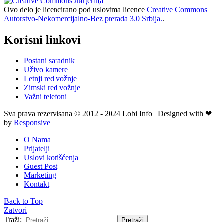
Ovo delo je licencirano pod uslovima licence
Creative Commons
Autorstvo-Nekomercijalno-Bez prerada 3.0 Srbija.
.
Korisni linkovi
Postani saradnik
Uživo kamere
Letnji red vožnje
Zimski red vožnje
Važni telefoni
Sva prava rezervisana © 2012 - 2024 Lobi Info | Designed with ❤
by
Responsive
O Nama
Prijatelji
Uslovi korišćenja
Guest Post
Marketing
Kontakt
Back to Top
Zatvori
Traži:
Pretraži