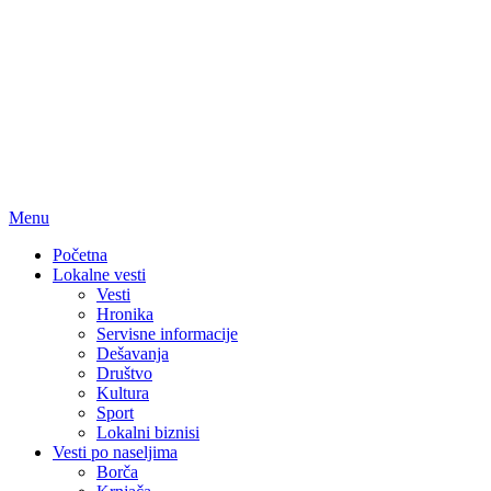
Menu
Početna
Lokalne vesti
Vesti
Hronika
Servisne informacije
Dešavanja
Društvo
Kultura
Sport
Lokalni biznisi
Vesti po naseljima
Borča