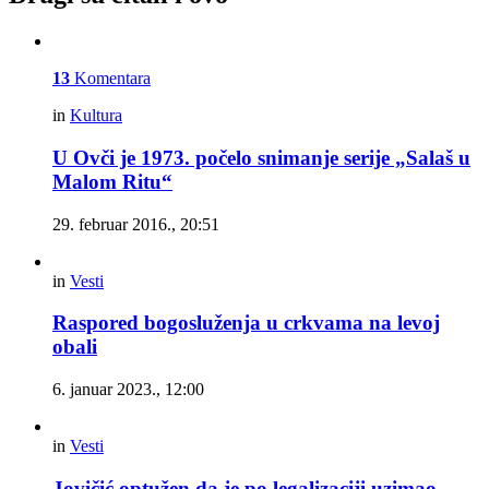
13
Komentara
in
Kultura
U Ovči je 1973. počelo snimanje serije „Salaš u
Malom Ritu“
29. februar 2016., 20:51
in
Vesti
Raspored bogosluženja u crkvama na levoj
obali
6. januar 2023., 12:00
in
Vesti
Jovičić optužen da je po legalizaciji uzimao