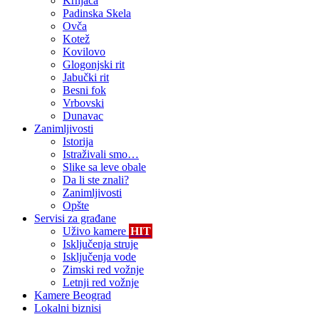
Krnjača
Padinska Skela
Ovča
Kotež
Kovilovo
Glogonjski rit
Jabučki rit
Besni fok
Vrbovski
Dunavac
Zanimljivosti
Istorija
Istraživali smo…
Slike sa leve obale
Da li ste znali?
Zanimljivosti
Opšte
Servisi za građane
Uživo kamere
HIT
Isključenja struje
Isključenja vode
Zimski red vožnje
Letnji red vožnje
Kamere Beograd
Lokalni biznisi