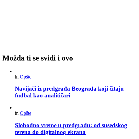
Možda ti se svidi i ovo
in
Opšte
Navijači iz predgrađa Beograda koji čitaju
fudbal kao analitičari
in
Opšte
Slobodno vreme u predgrađu: od susedskog
terena do digitalnog ekrana