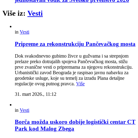
Više iz:
Vesti
in
Vesti
Pripreme za rekonstrukciju Pančevačkog mosta
Dok svakodnevno gubimo živce u gužvama i sa strepnjom
prelaze preko dotrajalih spojeva Pančevačkog mosta, stižu
prve zvanične vesti o pripremama za njegovu rekonstrukciju.
Urbanistički zavod Beograda je raspisao javnu nabavku za
geodetske usluge, koje su temelj za izradu Plana detaljne
regulacije ovog putnog pravca.
Više
31. mart 2026., 11:12
in
Vesti
Borča možda uskoro dobije logistički centar CT
Park kod Malog Zbega