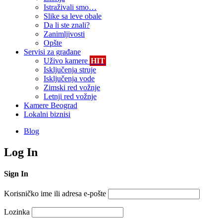
Istraživali smo…
Slike sa leve obale
Da li ste znali?
Zanimljivosti
Opšte
Servisi za građane
Uživo kamere
HIT
Isključenja struje
Isključenja vode
Zimski red vožnje
Letnji red vožnje
Kamere Beograd
Lokalni biznisi
Blog
Log In
Sign In
Korisničko ime ili adresa e-pošte
Lozinka