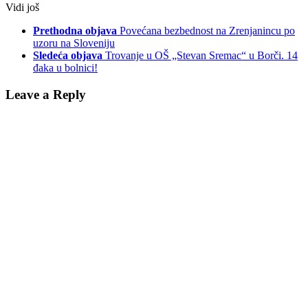
Vidi još
Prethodna objava
Povećana bezbednost na Zrenjanincu po
uzoru na Sloveniju
Sledeća objava
Trovanje u OŠ „Stevan Sremac“ u Borči. 14
đaka u bolnici!
Leave a Reply