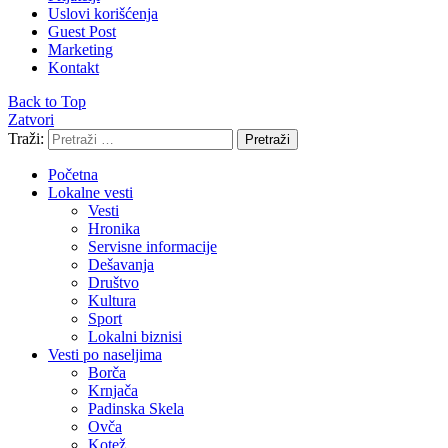
Uslovi korišćenja
Guest Post
Marketing
Kontakt
Back to Top
Zatvori
Traži:
Pretraži
Početna
Lokalne vesti
Vesti
Hronika
Servisne informacije
Dešavanja
Društvo
Kultura
Sport
Lokalni biznisi
Vesti po naseljima
Borča
Krnjača
Padinska Skela
Ovča
Kotež