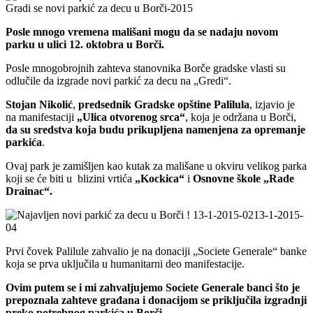
Gradi se novi parkić za decu u Borči-2015
Posle mnogo vremena mališani mogu da se nadaju novom
parku u ulici 12. oktobra u Borči.
Posle mnogobrojnih zahteva stanovnika Borče gradske vlasti su
odlučile da izgrade novi parkić za decu na „Gredi“.
Stojan Nikolić
,
predsednik Gradske opštine Palilula
, izjavio je
na manifestaciji
„Ulica otvorenog srca“
, koja je održana u Borči,
da su sredstva koja budu prikupljena namenjena za opremanje
parkića
.
Ovaj park je zamišljen kao kutak za mališane u okviru velikog parka
koji se će biti u blizini vrtića
„Kockica“
i
Osnovne škole „Rade
Drainac“.
Prvi čovek Palilule zahvalio je na donaciji „Societe Generale“ banke
koja se prva uključila u humanitarni deo manifestacije.
Ovim putem se i mi zahvaljujemo Societe Generale banci što je
prepoznala zahteve građana i donacijom se priključila izgradnji
preko potrebnog parkića u Borči.