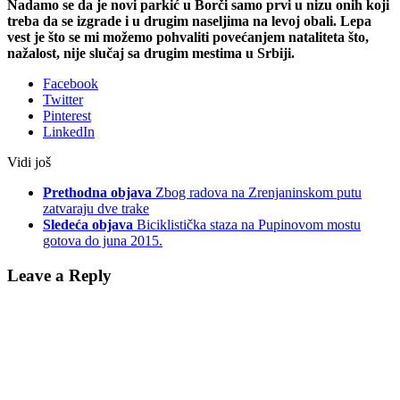
Nadamo se da je novi parkić u Borči samo prvi u nizu onih koji
treba da se izgrade i u drugim naseljima na levoj obali. Lepa
vest je što se mi možemo pohvaliti povećanjem nataliteta što,
nažalost, nije slučaj sa drugim mestima u Srbiji.
Facebook
Twitter
Pinterest
LinkedIn
Vidi još
Prethodna objava
Zbog radova na Zrenjaninskom putu
zatvaraju dve trake
Sledeća objava
Biciklistička staza na Pupinovom mostu
gotova do juna 2015.
Leave a Reply