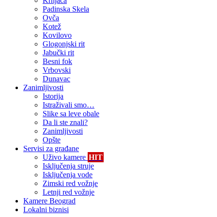
Krnjača
Padinska Skela
Ovča
Kotež
Kovilovo
Glogonjski rit
Jabučki rit
Besni fok
Vrbovski
Dunavac
Zanimljivosti
Istorija
Istraživali smo…
Slike sa leve obale
Da li ste znali?
Zanimljivosti
Opšte
Servisi za građane
Uživo kamere
HIT
Isključenja struje
Isključenja vode
Zimski red vožnje
Letnji red vožnje
Kamere Beograd
Lokalni biznisi