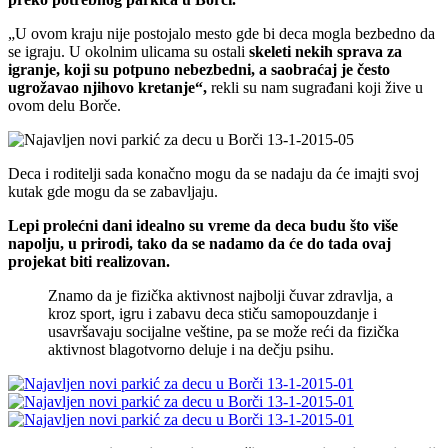
„U ovom kraju nije postojalo mesto gde bi deca mogla bezbedno da
se igraju. U okolnim ulicama su ostali
skeleti nekih sprava za
igranje, koji su potpuno
nebezbedni, a saobraćaj je često
ugrožavao njihovo kretanje“,
rekli su nam sugrađani koji žive u
ovom delu Borče.
Deca i roditelji sada konačno mogu da se nadaju da će imajti svoj
kutak gde mogu da se zabavljaju.
Lepi prolećni dani idealno su vreme da deca budu što više
napolju, u prirodi, tako da se nadamo da će do tada ovaj
projekat biti realizovan.
Znamo da je fizička aktivnost najbolji čuvar zdravlja, a
kroz sport, igru i zabavu deca stiču samopouzdanje i
usavršavaju socijalne veštine, pa se može reći da fizička
aktivnost blagotvorno deluje i na dečju psihu.