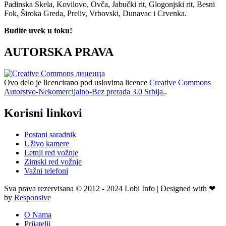
Padinska Skela, Kovilovo, Ovča, Jabučki rit, Glogonjski rit, Besni
Fok, Široka Greda, Preliv, Vrbovski, Dunavac i Crvenka.
Budite uvek u toku!
AUTORSKA PRAVA
Ovo delo je licencirano pod uslovima licence
Creative Commons
Autorstvo-Nekomercijalno-Bez prerada 3.0 Srbija.
.
Korisni linkovi
Postani saradnik
Uživo kamere
Letnji red vožnje
Zimski red vožnje
Važni telefoni
Sva prava rezervisana © 2012 - 2024 Lobi Info | Designed with ❤
by
Responsive
O Nama
Prijatelji