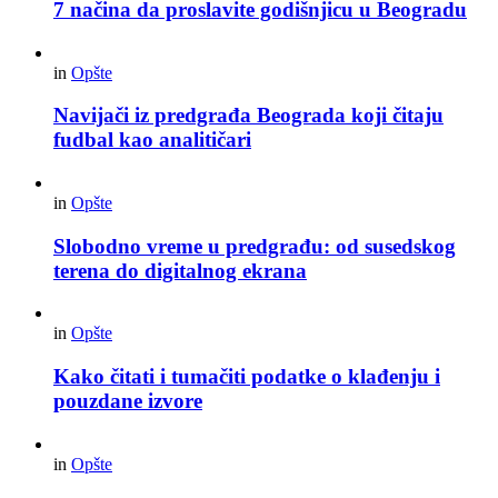
7 načina da proslavite godišnjicu u Beogradu
in
Opšte
Navijači iz predgrađa Beograda koji čitaju
fudbal kao analitičari
in
Opšte
Slobodno vreme u predgrađu: od susedskog
terena do digitalnog ekrana
in
Opšte
Kako čitati i tumačiti podatke o klađenju i
pouzdane izvore
in
Opšte