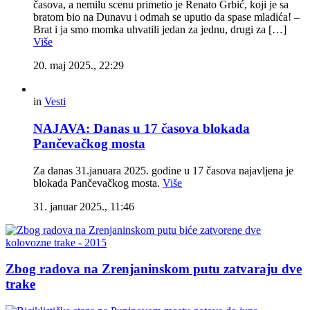
časova, a nemilu scenu primetio je Renato Grbić, koji je sa
bratom bio na Dunavu i odmah se uputio da spase mladića! –
Brat i ja smo momka uhvatili jedan za jednu, drugi za […]
Više
20. maj 2025., 22:29
in
Vesti
NAJAVA: Danas u 17 časova blokada
Pančevačkog mosta
Za danas 31.januara 2025. godine u 17 časova najavljena je
blokada Pančevačkog mosta.
Više
31. januar 2025., 11:46
Zbog radova na Zrenjaninskom putu zatvaraju dve
trake