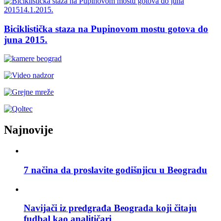
Biciklistička staza na Pupinovom mostu gotova do
juna 2015.
Najnovije
7 načina da proslavite godišnjicu u Beogradu
Navijači iz predgrađa Beograda koji čitaju
fudbal kao analitičari