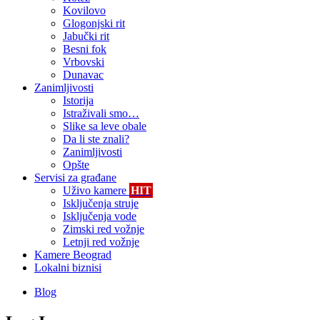
Kovilovo
Glogonjski rit
Jabučki rit
Besni fok
Vrbovski
Dunavac
Zanimljivosti
Istorija
Istraživali smo…
Slike sa leve obale
Da li ste znali?
Zanimljivosti
Opšte
Servisi za građane
Uživo kamere
HIT
Isključenja struje
Isključenja vode
Zimski red vožnje
Letnji red vožnje
Kamere Beograd
Lokalni biznisi
Blog