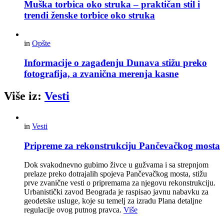
Muška torbica oko struka – praktičan stil i
trendi ženske torbice oko struka
in
Opšte
Informacije o zagađenju Dunava stižu preko
fotografija, a zvanična merenja kasne
Više iz:
Vesti
in
Vesti
Pripreme za rekonstrukciju Pančevačkog mosta
Dok svakodnevno gubimo živce u gužvama i sa strepnjom
prelaze preko dotrajalih spojeva Pančevačkog mosta, stižu
prve zvanične vesti o pripremama za njegovu rekonstrukciju.
Urbanistički zavod Beograda je raspisao javnu nabavku za
geodetske usluge, koje su temelj za izradu Plana detaljne
regulacije ovog putnog pravca.
Više