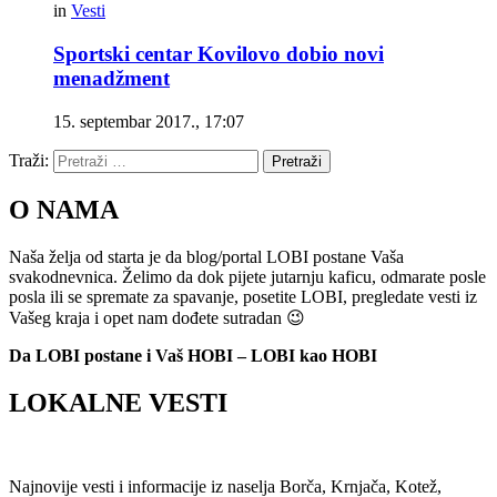
in
Vesti
Sportski centar Kovilovo dobio novi
menadžment
15. septembar 2017., 17:07
Traži:
Pretraži
O NAMA
Naša želja od starta je da blog/portal LOBI postane Vaša
svakodnevnica. Želimo da dok pijete jutarnju kaficu, odmarate posle
posla ili se spremate za spavanje, posetite LOBI, pregledate vesti iz
Vašeg kraja i opet nam dođete sutradan 😉
Da LOBI postane i Vaš HOBI – LOBI kao HOBI
LOKALNE VESTI
Najnovije vesti i informacije iz naselja Borča, Krnjača, Kotež,