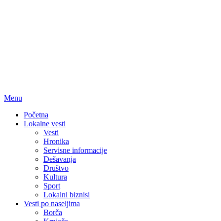
Menu
Početna
Lokalne vesti
Vesti
Hronika
Servisne informacije
Dešavanja
Društvo
Kultura
Sport
Lokalni biznisi
Vesti po naseljima
Borča