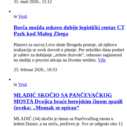
31. mart 2026., 11:12
in
Vesti
Borča možda uskoro dobije logistički centar CT
Park kod Malog Zbega
Planovi za razvoj Leva obale Beogrda postoje, ali njihova
realizacija se uvek dovodi u pitanje. Pre nekoliko dana podnet
je zahtev za dobijanje „zelene dozvole“, odnosno saglasnosti
na studiju o proceni uticaja na životnu sredinu.
Više
25. februar 2026., 10:33
in
Vesti
MLADIĆ SKOČIO SA PANČEVAČKOG
MOSTA Dvojica braće herojskim činom spasili
čoveka: „Momak se opirao“
MLADIĆ (34) skočio je danas sa Pančevačkog mosta u
ledeni Dunav, a na sreću, preživeo je. Sve se odigralo oko 12