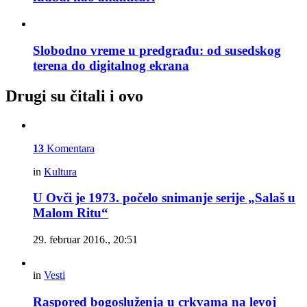
Slobodno vreme u predgrađu: od susedskog
terena do digitalnog ekrana
Drugi su čitali i ovo
13
Komentara
in
Kultura
U Ovči je 1973. počelo snimanje serije „Salaš u
Malom Ritu“
29. februar 2016., 20:51
in
Vesti
Raspored bogosluženja u crkvama na levoj