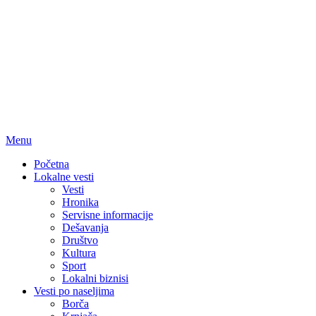
Menu
Početna
Lokalne vesti
Vesti
Hronika
Servisne informacije
Dešavanja
Društvo
Kultura
Sport
Lokalni biznisi
Vesti po naseljima
Borča