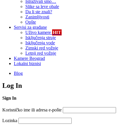
Istraživali smo…
Slike sa leve obale
Da li ste znali?
Zanimljivosti
Opšte
Servisi za građane
Uživo kamere
HIT
Isključenja struje
Isključenja vode
Zimski red vožnje
Letnji red vožnje
Kamere Beograd
Lokalni biznisi
Blog
Log In
Sign In
Korisničko ime ili adresa e-pošte
Lozinka