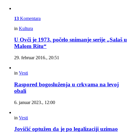
13
Komentara
in
Kultura
U Ovči je 1973. počelo snimanje serije „Salaš u
Malom Ritu“
29. februar 2016., 20:51
in
Vesti
Raspored bogosluženja u crkvama na levoj
obali
6. januar 2023., 12:00
in
Vesti
Jovičić optužen da je po legalizaciji uzimao