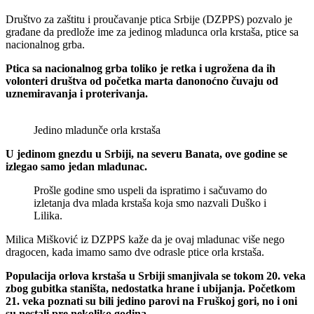
Društvo za zaštitu i proučavanje ptica Srbije (DZPPS) pozvalo je
građane da predlože ime za jedinog mladunca orla krstaša, ptice sa
nacionalnog grba.
Ptica sa nacionalnog grba toliko je retka i ugrožena da ih
volonteri društva od početka marta danonoćno čuvaju od
uznemiravanja i proterivanja.
Jedino mladunče orla krstaša
U jedinom gnezdu u Srbiji, na severu Banata, ove godine se
izlegao samo jedan mladunac.
Prošle godine smo uspeli da ispratimo i sačuvamo do
izletanja dva mlada krstaša koja smo nazvali Duško i
Lilika.
Milica Mišković iz DZPPS kaže da je ovaj mladunac više nego
dragocen, kada imamo samo dve odrasle ptice orla krstaša.
Populacija orlova krstaša u Srbiji smanjivala se tokom 20. veka
zbog gubitka staništa, nedostatka hrane i ubijanja. Početkom
21. veka poznati su bili jedino parovi na Fruškoj gori, no i oni
su nestali pre nekoliko godina.