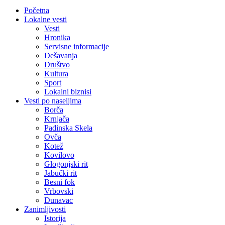
Početna
Lokalne vesti
Vesti
Hronika
Servisne informacije
Dešavanja
Društvo
Kultura
Sport
Lokalni biznisi
Vesti po naseljima
Borča
Krnjača
Padinska Skela
Ovča
Kotež
Kovilovo
Glogonjski rit
Jabučki rit
Besni fok
Vrbovski
Dunavac
Zanimljivosti
Istorija