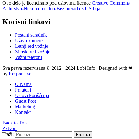
Ovo delo je licencirano pod uslovima licence
Creative Commons
Autorstvo-Nekomercijalno-Bez prerada 3.0 Srbija.
.
Korisni linkovi
Postani saradnik
Uživo kamere
Letnji red vožnje
Zimski red vožnje
Važni telefoni
Sva prava rezervisana © 2012 - 2024 Lobi Info | Designed with ❤
by
Responsive
O Nama
Prijatelji
Uslovi korišćenja
Guest Post
Marketing
Kontakt
Back to Top
Zatvori
Traži:
Pretraži