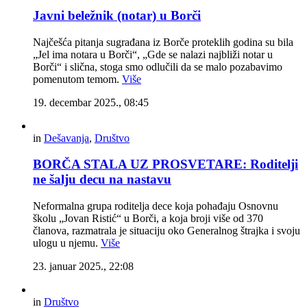
Javni beležnik (notar) u Borči
Najčešća pitanja sugrađana iz Borče proteklih godina su bila
„Jel ima notara u Borči“, „Gde se nalazi najbliži notar u
Borči“ i slična, stoga smo odlučili da se malo pozabavimo
pomenutom temom.
Više
19. decembar 2025., 08:45
in
Dešavanja
,
Društvo
BORČA STALA UZ PROSVETARE: Roditelji
ne šalju decu na nastavu
Neformalna grupa roditelja dece koja pohađaju Osnovnu
školu „Jovan Ristić“ u Borči, a koja broji više od 370
članova, razmatrala je situaciju oko Generalnog štrajka i svoju
ulogu u njemu.
Više
23. januar 2025., 22:08
in
Društvo