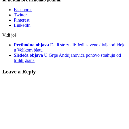
Facebook
Twitter
Pinterest
LinkedIn
Vidi još
Prethodna objava
Da li ste znali: Jedinstvene divlje orhideje
u Velikom blatu
Sledeća objava
U Grge Andrijanovića ponovo strahuju od
trulih grana
Leave a Reply