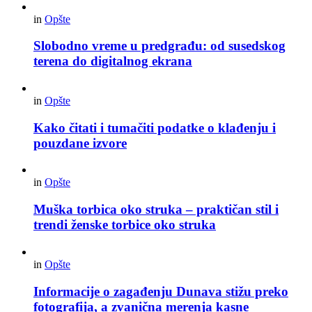
in
Opšte
Slobodno vreme u predgrađu: od susedskog
terena do digitalnog ekrana
in
Opšte
Kako čitati i tumačiti podatke o klađenju i
pouzdane izvore
in
Opšte
Muška torbica oko struka – praktičan stil i
trendi ženske torbice oko struka
in
Opšte
Informacije o zagađenju Dunava stižu preko
fotografija, a zvanična merenja kasne