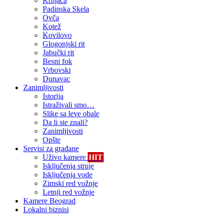
Krnjača
Padinska Skela
Ovča
Kotež
Kovilovo
Glogonjski rit
Jabučki rit
Besni fok
Vrbovski
Dunavac
Zanimljivosti
Istorija
Istraživali smo…
Slike sa leve obale
Da li ste znali?
Zanimljivosti
Opšte
Servisi za građane
Uživo kamere
HIT
Isključenja struje
Isključenja vode
Zimski red vožnje
Letnji red vožnje
Kamere Beograd
Lokalni biznisi