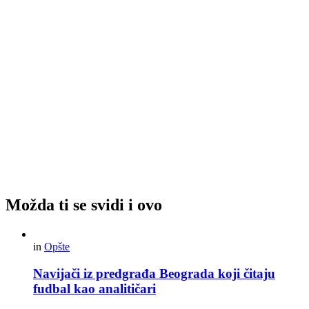
Možda ti se svidi i ovo
in
Opšte
Navijači iz predgrađa Beograda koji čitaju
fudbal kao analitičari