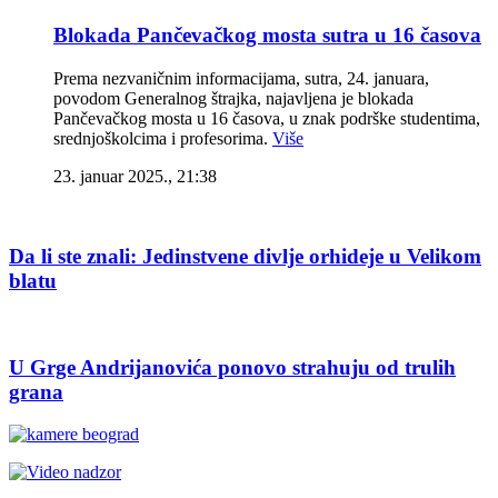
Blokada Pančevačkog mosta sutra u 16 časova
Prema nezvaničnim informacijama, sutra, 24. januara,
povodom Generalnog štrajka, najavljena je blokada
Pančevačkog mosta u 16 časova, u znak podrške studentima,
srednjoškolcima i profesorima.
Više
23. januar 2025., 21:38
Da li ste znali: Jedinstvene divlje orhideje u Velikom
blatu
U Grge Andrijanovića ponovo strahuju od trulih
grana