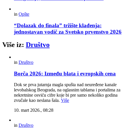
in
Opšte
“Dolazak do finala” tržište klađenja:
jednostavan vodič za Svetsko prvenstvo 2026
Više iz:
Društvo
in
Društvo
Borča 2026: Između blata i evropskih cena
Dok se prva jutarnja magla spušta nad neuređene kanale
levobalskog Beograda, na oglasnim tablama i portalima za
nekretnine osviću cifre koje bi pre samo nekoliko godina
zvučale kao neslana šala.
Više
10. mart 2026., 08:28
in
Društvo