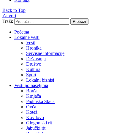
Kontakt
Back to Top
Zatvori
Traži:
Pretraži
Početna
Lokalne vesti
Vesti
Hronika
Servisne informacije
Dešavanja
Društvo
Kultura
Sport
Lokalni biznisi
Vesti po naseljima
Borča
Krnjača
Padinska Skela
Ovča
Kotež
Kovilovo
Glogonjski rit
Jabučki rit