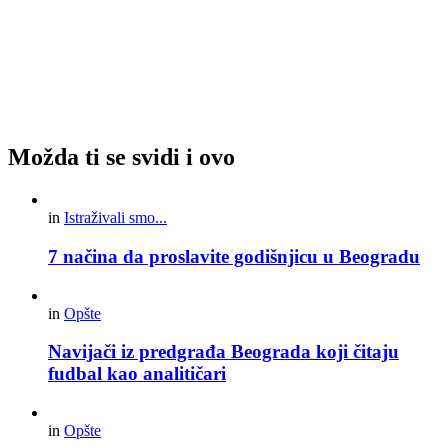
Možda ti se svidi i ovo
in
Istraživali smo...
7 načina da proslavite godišnjicu u Beogradu
in
Opšte
Navijači iz predgrađa Beograda koji čitaju
fudbal kao analitičari
in
Opšte