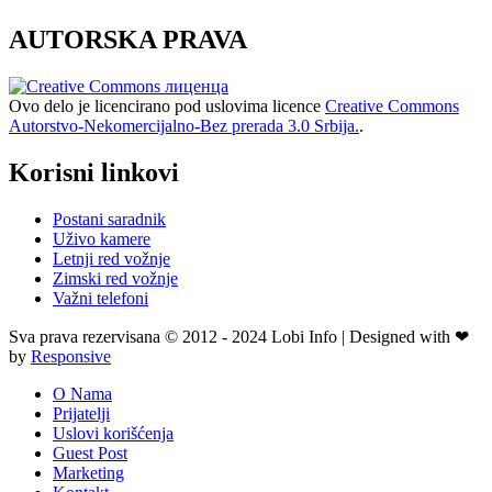
AUTORSKA PRAVA
Ovo delo je licencirano pod uslovima licence
Creative Commons
Autorstvo-Nekomercijalno-Bez prerada 3.0 Srbija.
.
Korisni linkovi
Postani saradnik
Uživo kamere
Letnji red vožnje
Zimski red vožnje
Važni telefoni
Sva prava rezervisana © 2012 - 2024 Lobi Info | Designed with ❤
by
Responsive
O Nama
Prijatelji
Uslovi korišćenja
Guest Post
Marketing