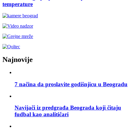
temperature
Najnovije
7 načina da proslavite godišnjicu u Beogradu
Navijači iz predgrađa Beograda koji čitaju
fudbal kao analitičari