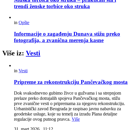
trendi ženske torbice oko struka
in
Opšte
Informacije o zagađenju Dunava stižu preko
fotografija, a zvanična merenja kasne
Više iz:
Vesti
in
Vesti
Pripreme za rekonstrukciju Pančevačkog mosta
Dok svakodnevno gubimo živce u gužvama i sa strepnjom
prelaze preko dotrajalih spojeva Pančevačkog mosta, stižu
prve zvanične vesti o pripremama za njegovu rekonstrukciju.
Urbanistički zavod Beograda je raspisao javnu nabavku za
geodetske usluge, koje su temelj za izradu Plana detaljne
regulacije ovog putnog pravca.
Više
31. mart 2026., 11:12