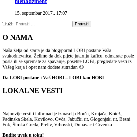
menadžment
15. septembar 2017., 17:07
Traži:
Pretraži
O NAMA
Naša želja od starta je da blog/portal LOBI postane Vaša
svakodnevnica. Želimo da dok pijete jutarnju kaficu, odmarate posle
posla ili se spremate za spavanje, posetite LOBI, pregledate vesti iz
Vašeg kraja i opet nam dođete sutradan 😉
Da LOBI postane i Vaš HOBI – LOBI kao HOBI
LOKALNE VESTI
Najnovije vesti i informacije iz naselja Borča, Krnjača, Kotež,
Padinska Skela, Kovilovo, Ovča, Jabučki rit, Glogonjski rit, Besni
Fok, Široka Greda, Preliv, Vrbovski, Dunavac i Crvenka.
Budite uvek u toku!