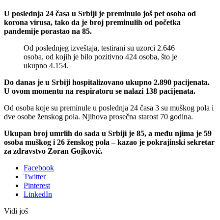
U poslednja 24 časa u Srbiji je preminulo još pet osoba od
korona virusa, tako da je broj preminulih od početka
pandemije porastao na 85.
Od poslednjeg izveštaja, testirani su uzorci 2.646
osoba, od kojih je bilo pozitivno 424 osoba, što je
ukupno 4.154.
Do danas je u Srbiji hospitalizovano ukupno 2.890 pacijenata.
U ovom momentu na respiratoru se nalazi 138 pacijenata.
Od osoba koje su preminule u poslednja 24 časa 3 su muškog pola i
dve osobe ženskog pola. Njihova prosečna starost 70 godina.
Ukupan broj umrlih do sada u Srbiji je 85, a među njima je 59
osoba muškog i 26 ženskog pola – kazao je pokrajinski sekretar
za zdravstvo Zoran Gojković.
Facebook
Twitter
Pinterest
LinkedIn
Vidi još