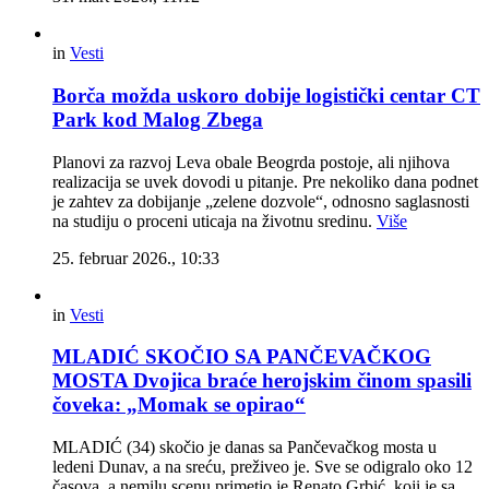
in
Vesti
Borča možda uskoro dobije logistički centar CT
Park kod Malog Zbega
Planovi za razvoj Leva obale Beogrda postoje, ali njihova
realizacija se uvek dovodi u pitanje. Pre nekoliko dana podnet
je zahtev za dobijanje „zelene dozvole“, odnosno saglasnosti
na studiju o proceni uticaja na životnu sredinu.
Više
25. februar 2026., 10:33
in
Vesti
MLADIĆ SKOČIO SA PANČEVAČKOG
MOSTA Dvojica braće herojskim činom spasili
čoveka: „Momak se opirao“
MLADIĆ (34) skočio je danas sa Pančevačkog mosta u
ledeni Dunav, a na sreću, preživeo je. Sve se odigralo oko 12
časova, a nemilu scenu primetio je Renato Grbić, koji je sa