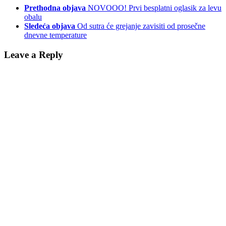
Prethodna objava
NOVOOO! Prvi besplatni oglasik za levu
obalu
Sledeća objava
Od sutra će grejanje zavisiti od prosečne
dnevne temperature
Leave a Reply