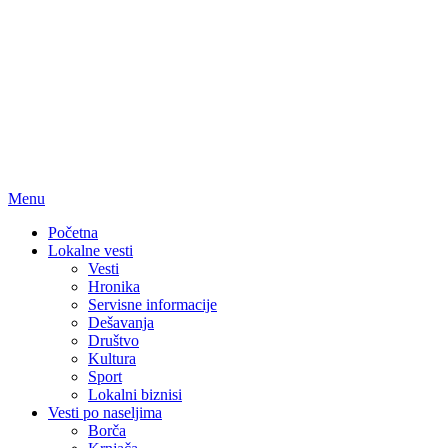
Menu
Početna
Lokalne vesti
Vesti
Hronika
Servisne informacije
Dešavanja
Društvo
Kultura
Sport
Lokalni biznisi
Vesti po naseljima
Borča