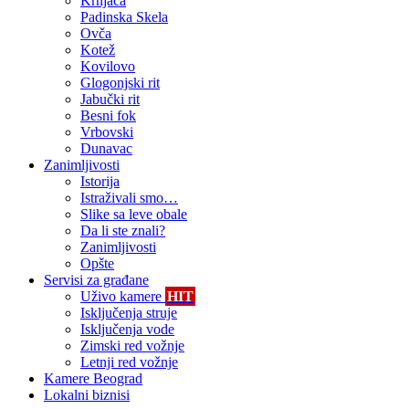
Krnjača
Padinska Skela
Ovča
Kotež
Kovilovo
Glogonjski rit
Jabučki rit
Besni fok
Vrbovski
Dunavac
Zanimljivosti
Istorija
Istraživali smo…
Slike sa leve obale
Da li ste znali?
Zanimljivosti
Opšte
Servisi za građane
Uživo kamere
HIT
Isključenja struje
Isključenja vode
Zimski red vožnje
Letnji red vožnje
Kamere Beograd
Lokalni biznisi