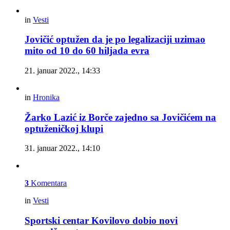
in
Vesti
Jovičić optužen da je po legalizaciji uzimao
mito od 10 do 60 hiljada evra
21. januar 2022., 14:33
in
Hronika
Žarko Lazić iz Borče zajedno sa Jovičićem na
optuženičkoj klupi
31. januar 2022., 14:10
3
Komentara
in
Vesti
Sportski centar Kovilovo dobio novi