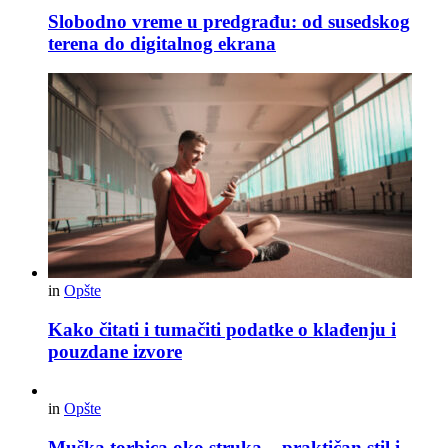
Slobodno vreme u predgrađu: od susedskog
terena do digitalnog ekrana
in
Opšte
Kako čitati i tumačiti podatke o klađenju i
pouzdane izvore
in
Opšte
Muška torbica oko struka – praktičan stil i