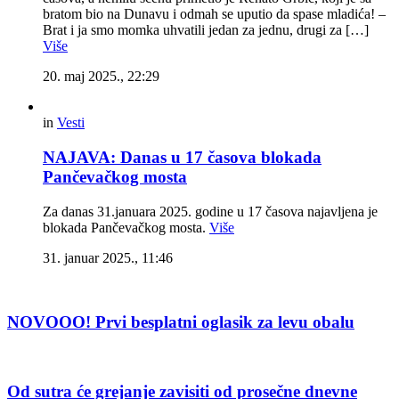
bratom bio na Dunavu i odmah se uputio da spase mladića! –
Brat i ja smo momka uhvatili jedan za jednu, drugi za […]
Više
20. maj 2025., 22:29
in
Vesti
NAJAVA: Danas u 17 časova blokada
Pančevačkog mosta
Za danas 31.januara 2025. godine u 17 časova najavljena je
blokada Pančevačkog mosta.
Više
31. januar 2025., 11:46
NOVOOO! Prvi besplatni oglasik za levu obalu
Od sutra će grejanje zavisiti od prosečne dnevne