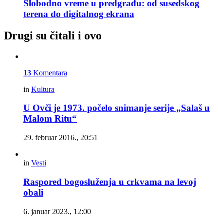
Slobodno vreme u predgrađu: od susedskog
terena do digitalnog ekrana
Drugi su čitali i ovo
13
Komentara
in
Kultura
U Ovči je 1973. počelo snimanje serije „Salaš u
Malom Ritu“
29. februar 2016., 20:51
in
Vesti
Raspored bogosluženja u crkvama na levoj
obali
6. januar 2023., 12:00