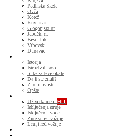
Krnjača
Padinska Skela
Ovča
Kotež
Kovilovo
Glogonjski rit
Jabučki rit
Besni fok
Vrbovski
Dunavac
Zanimljivosti
Istorija
Istraživali smo…
Slike sa leve obale
Da li ste znali?
Zanimljivosti
Opšte
Servisi za građane
Uživo kamere
HIT
Isključenja struje
Isključenja vode
Zimski red vožnje
Letnji red vožnje
Kamere Beograd
Lokalni biznisi