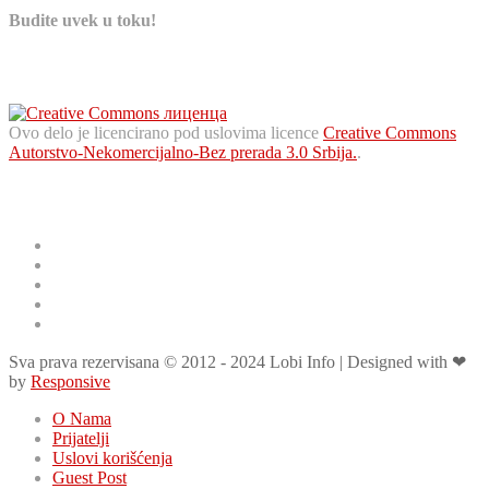
Budite uvek u toku!
AUTORSKA PRAVA
Ovo delo je licencirano pod uslovima licence
Creative Commons
Autorstvo-Nekomercijalno-Bez prerada 3.0 Srbija.
.
Korisni linkovi
Postani saradnik
Uživo kamere
Letnji red vožnje
Zimski red vožnje
Važni telefoni
Sva prava rezervisana © 2012 - 2024 Lobi Info | Designed with ❤
by
Responsive
O Nama
Prijatelji
Uslovi korišćenja
Guest Post