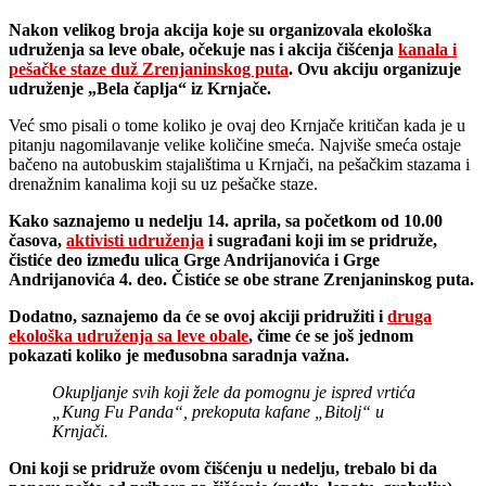
Nakon velikog broja akcija koje su organizovala ekološka
udruženja sa leve obale, očekuje nas i akcija čišćenja
kanala i
pešačke staze duž Zrenjaninskog puta
. Ovu akciju organizuje
udruženje „Bela čaplja“ iz Krnjače.
Već smo pisali o tome koliko je ovaj deo Krnjače kritičan kada je u
pitanju nagomilavanje velike količine smeća. Najviše smeća ostaje
bačeno na autobuskim stajalištima u Krnjači, na pešačkim stazama i
drenažnim kanalima koji su uz pešačke staze.
Kako saznajemo u nedelju 14. aprila, sa početkom od 10.00
časova,
aktivisti udruženja
i sugrađani koji im se pridruže,
čistiće deo između ulica Grge Andrijanovića i Grge
Andrijanovića 4. deo. Čistiće se obe strane Zrenjaninskog puta.
Dodatno, saznajemo da će se ovoj akciji pridružiti i
druga
ekološka udruženja sa leve obale
, čime će se još jednom
pokazati koliko je međusobna saradnja važna.
Okupljanje svih koji žele da pomognu je ispred vrtića
„Kung Fu Panda“, prekoputa kafane „Bitolj“ u
Krnjači.
Oni koji se pridruže ovom čišćenju u nedelju, trebalo bi da