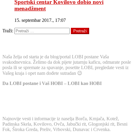
Sportski centar Kovilovo dobio novi
menadžment
15. septembar 2017., 17:07
Traži:
Pretraži
O NAMA
Naša želja od starta je da blog/portal LOBI postane Vaša
svakodnevnica. Želimo da dok pijete jutarnju kaficu, odmarate posle
posla ili se spremate za spavanje, posetite LOBI, pregledate vesti iz
Vašeg kraja i opet nam dođete sutradan 😉
Da LOBI postane i Vaš HOBI – LOBI kao HOBI
LOKALNE VESTI
Najnovije vesti i informacije iz naselja Borča, Krnjača, Kotež,
Padinska Skela, Kovilovo, Ovča, Jabučki rit, Glogonjski rit, Besni
Fok, Široka Greda, Preliv, Vrbovski, Dunavac i Crvenka.