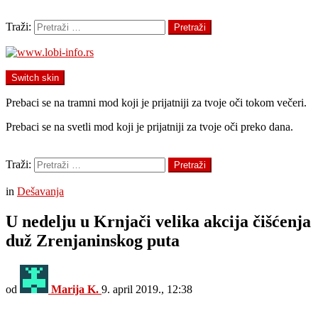
Pretraži
Traži:
Pretraži
Switch skin
Prebaci se na tramni mod koji je prijatniji za tvoje oči tokom večeri.
Prebaci se na svetli mod koji je prijatniji za tvoje oči preko dana.
Pretraži
Traži:
Pretraži
Menu
in
Dešavanja
U nedelju u Krnjači velika akcija čišćenja
duž Zrenjaninskog puta
od
Marija K.
9. april 2019., 12:38