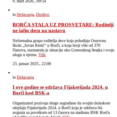
9. mart 2026., 09:54
in
Dešavanja
,
Društvo
BORČA STALA UZ PROSVETARE: Roditelji
ne šalju decu na nastavu
Neformalna grupa roditelja dece koja pohađaju Osnovnu
školu „Jovan Ristić“ u Borči, a koja broji više od 370
članova, razmatrala je situaciju oko Generalnog štrajka i svoju
ulogu u njemu.
Više
23. januar 2025., 22:08
in
Dešavanja
I ove godine se održava Fijakerijada 2024. u
Borči kod BSK-a
Organizatori pozivaju drage sugrađane da svojim dolaskom
ulepšaju Fijakerijadu 2024. u Borči koja je održava 04.
avgusta sa pocetkom od 13 časova na stadionu BSK Borča