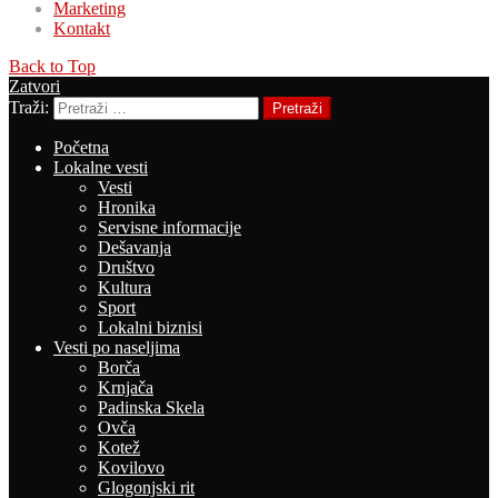
Marketing
Kontakt
Back to Top
Zatvori
Traži:
Pretraži
Početna
Lokalne vesti
Vesti
Hronika
Servisne informacije
Dešavanja
Društvo
Kultura
Sport
Lokalni biznisi
Vesti po naseljima
Borča
Krnjača
Padinska Skela
Ovča
Kotež
Kovilovo
Glogonjski rit