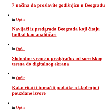
7 načina da proslavite godišnjicu u Beogradu
in
Opšte
Navijači iz predgrađa Beograda koji čitaju
fudbal kao analitičari
in
Opšte
Slobodno vreme u predgrađu: od susedskog
terena do digitalnog ekrana
in
Opšte
Kako čitati i tumačiti podatke o klađenju i
pouzdane izvore
in
Opšte