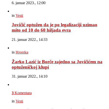
6. januar 2023., 12:00
in
Vesti
Jovičić optužen da je po legalizaciji uzimao
mito od 10 do 60 hiljada evra
21. januar 2022., 14:33
in
Hronika
Žarko Lazić iz Borče zajedno sa Jovičićem na
optuženičkoj klupi
31. januar 2022., 14:10
3
Komentara
in
Vesti