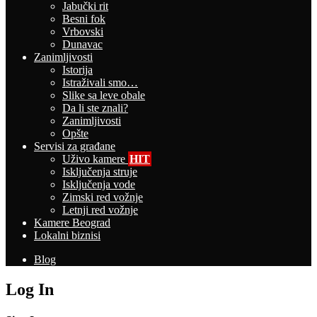
Jabučki rit
Besni fok
Vrbovski
Dunavac
Zanimljivosti
Istorija
Istraživali smo…
Slike sa leve obale
Da li ste znali?
Zanimljivosti
Opšte
Servisi za građane
Uživo kamere
HIT
Isključenja struje
Isključenja vode
Zimski red vožnje
Letnji red vožnje
Kamere Beograd
Lokalni biznisi
Blog
Log In