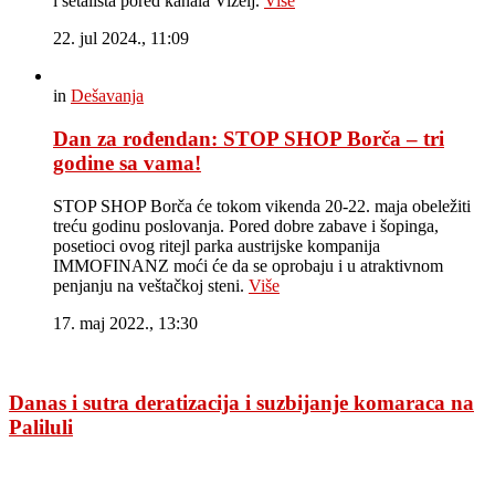
i šetališta pored kanala Vizelj.
Više
22. jul 2024., 11:09
in
Dešavanja
Dan za rođendan: STOP SHOP Borča – tri
godine sa vama!
STOP SHOP Borča će tokom vikenda 20-22. maja obeležiti
treću godinu poslovanja. Pored dobre zabave i šopinga,
posetioci ovog ritejl parka austrijske kompanija
IMMOFINANZ moći će da se oprobaju i u atraktivnom
penjanju na veštačkoj steni.
Više
17. maj 2022., 13:30
Danas i sutra deratizacija i suzbijanje komaraca na
Paliluli