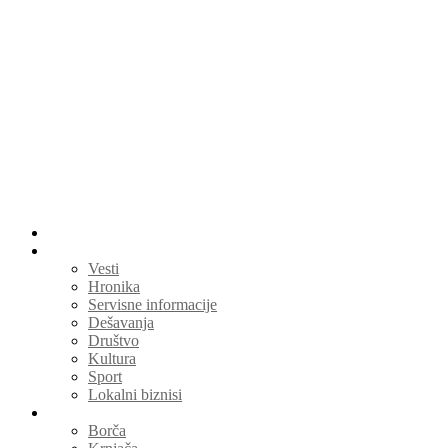
Menu
Početna
Lokalne vesti
Vesti
Hronika
Servisne informacije
Dešavanja
Društvo
Kultura
Sport
Lokalni biznisi
Vesti po naseljima
Borča