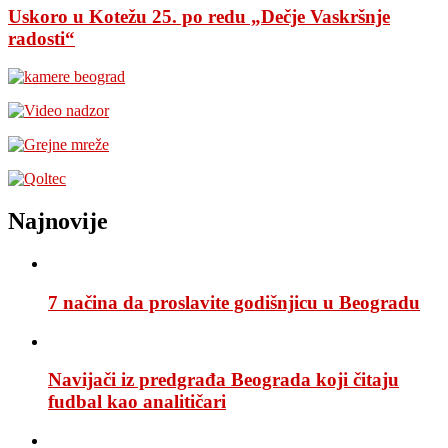
Uskoro u Kotežu 25. po redu „Dečje Vaskršnje
radosti“
Najnovije
7 načina da proslavite godišnjicu u Beogradu
Navijači iz predgrađa Beograda koji čitaju
fudbal kao analitičari