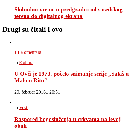
Slobodno vreme u predgrađu: od susedskog
terena do digitalnog ekrana
Drugi su čitali i ovo
13
Komentara
in
Kultura
U Ovči je 1973. počelo snimanje serije „Salaš u
Malom Ritu“
29. februar 2016., 20:51
in
Vesti
Raspored bogosluženja u crkvama na levoj
obali