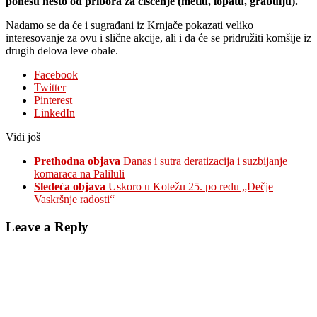
ponesu nešto od pribora za čišćenje (metlu, lopatu, grabulju).
Nadamo se da će i sugrađani iz Krnjače pokazati veliko
interesovanje za ovu i slične akcije, ali i da će se pridružiti komšije iz
drugih delova leve obale.
Facebook
Twitter
Pinterest
LinkedIn
Vidi još
Prethodna objava
Danas i sutra deratizacija i suzbijanje
komaraca na Paliluli
Sledeća objava
Uskoro u Kotežu 25. po redu „Dečje
Vaskršnje radosti“
Leave a Reply