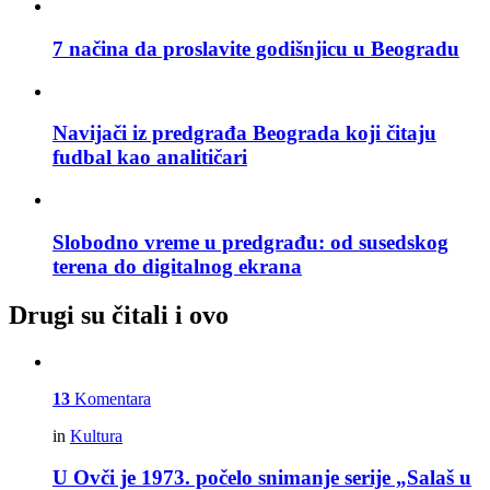
7 načina da proslavite godišnjicu u Beogradu
Navijači iz predgrađa Beograda koji čitaju
fudbal kao analitičari
Slobodno vreme u predgrađu: od susedskog
terena do digitalnog ekrana
Drugi su čitali i ovo
13
Komentara
in
Kultura
U Ovči je 1973. počelo snimanje serije „Salaš u