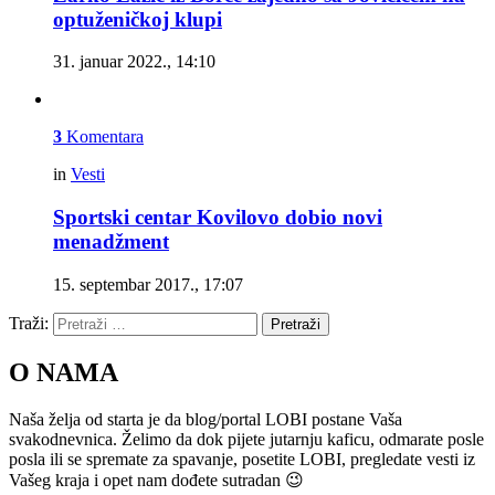
optuženičkoj klupi
31. januar 2022., 14:10
3
Komentara
in
Vesti
Sportski centar Kovilovo dobio novi
menadžment
15. septembar 2017., 17:07
Traži:
Pretraži
O NAMA
Naša želja od starta je da blog/portal LOBI postane Vaša
svakodnevnica. Želimo da dok pijete jutarnju kaficu, odmarate posle
posla ili se spremate za spavanje, posetite LOBI, pregledate vesti iz
Vašeg kraja i opet nam dođete sutradan 😉