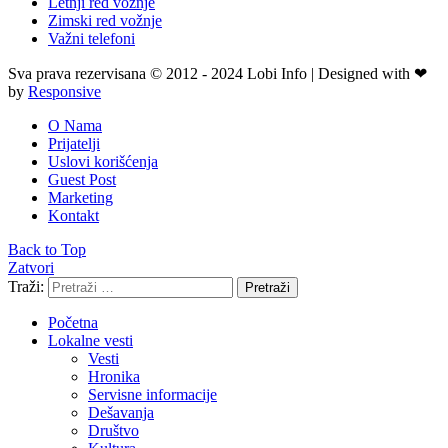
Letnji red vožnje
Zimski red vožnje
Važni telefoni
Sva prava rezervisana © 2012 - 2024 Lobi Info | Designed with ❤
by
Responsive
O Nama
Prijatelji
Uslovi korišćenja
Guest Post
Marketing
Kontakt
Back to Top
Zatvori
Traži:
Pretraži
Početna
Lokalne vesti
Vesti
Hronika
Servisne informacije
Dešavanja
Društvo