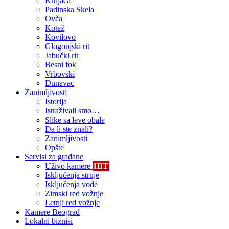
Krnjača
Padinska Skela
Ovča
Kotež
Kovilovo
Glogonjski rit
Jabučki rit
Besni fok
Vrbovski
Dunavac
Zanimljivosti
Istorija
Istraživali smo…
Slike sa leve obale
Da li ste znali?
Zanimljivosti
Opšte
Servisi za građane
Uživo kamere
HIT
Isključenja struje
Isključenja vode
Zimski red vožnje
Letnji red vožnje
Kamere Beograd
Lokalni biznisi