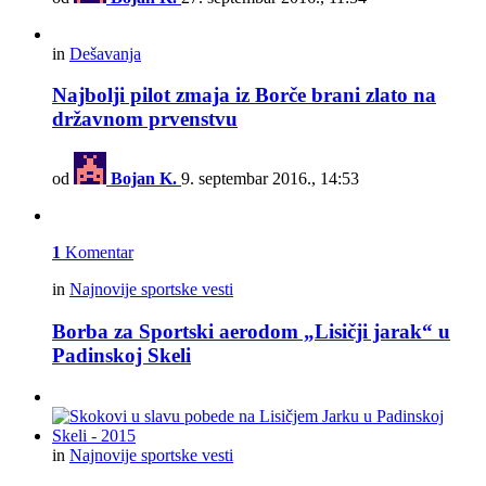
in
Dešavanja
Najbolji pilot zmaja iz Borče brani zlato na
državnom prvenstvu
od
Bojan K.
9. septembar 2016., 14:53
1
Komentar
in
Najnovije sportske vesti
Borba za Sportski aerodom „Lisičji jarak“ u
Padinskoj Skeli
in
Najnovije sportske vesti