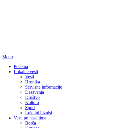
Menu
Početna
Lokalne vesti
Vesti
Hronika
Servisne informacije
Dešavanja
Društvo
Kultura
Sport
Lokalni biznisi
Vesti po naseljima
Borča