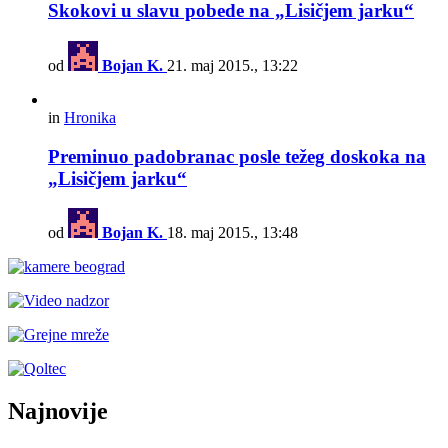
Skokovi u slavu pobede na „Lisičjem jarku“
od
Bojan K.
21. maj 2015., 13:22
in
Hronika
Preminuo padobranac posle težeg doskoka na
„Lisičjem jarku“
od
Bojan K.
18. maj 2015., 13:48
Najnovije