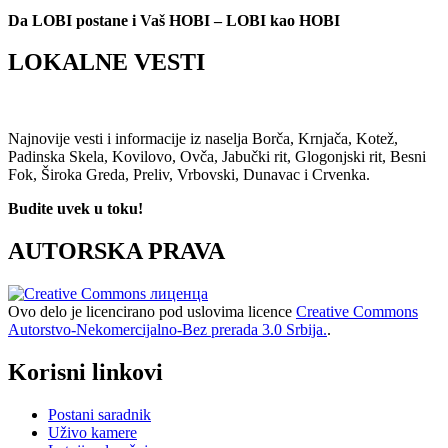
Da LOBI postane i Vaš HOBI – LOBI kao HOBI
LOKALNE VESTI
Najnovije vesti i informacije iz naselja Borča, Krnjača, Kotež,
Padinska Skela, Kovilovo, Ovča, Jabučki rit, Glogonjski rit, Besni
Fok, Široka Greda, Preliv, Vrbovski, Dunavac i Crvenka.
Budite uvek u toku!
AUTORSKA PRAVA
Ovo delo je licencirano pod uslovima licence
Creative Commons
Autorstvo-Nekomercijalno-Bez prerada 3.0 Srbija.
.
Korisni linkovi
Postani saradnik
Uživo kamere