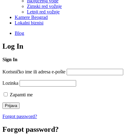
Isključenja vode
Zimski red vožnje
Letnji red vožnje
Kamere Beograd
Lokalni biznisi
Blog
Log In
Sign In
Korisničko ime ili adresa e-pošte
Lozinka
Zapamti me
Forgot password?
Forgot password?