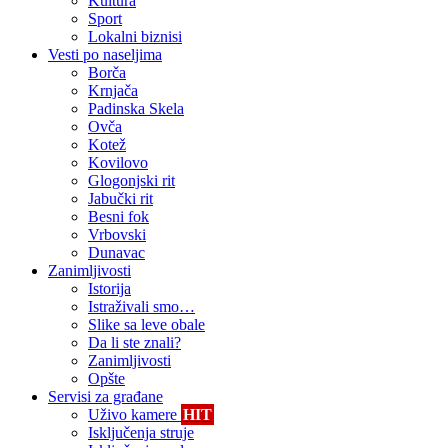
Kultura
Sport
Lokalni biznisi
Vesti po naseljima
Borča
Krnjača
Padinska Skela
Ovča
Kotež
Kovilovo
Glogonjski rit
Jabučki rit
Besni fok
Vrbovski
Dunavac
Zanimljivosti
Istorija
Istraživali smo…
Slike sa leve obale
Da li ste znali?
Zanimljivosti
Opšte
Servisi za građane
Uživo kamere
HIT
Isključenja struje