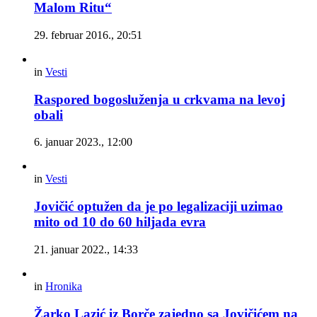
Malom Ritu“
29. februar 2016., 20:51
in
Vesti
Raspored bogosluženja u crkvama na levoj
obali
6. januar 2023., 12:00
in
Vesti
Jovičić optužen da je po legalizaciji uzimao
mito od 10 do 60 hiljada evra
21. januar 2022., 14:33
in
Hronika
Žarko Lazić iz Borče zajedno sa Jovičićem na