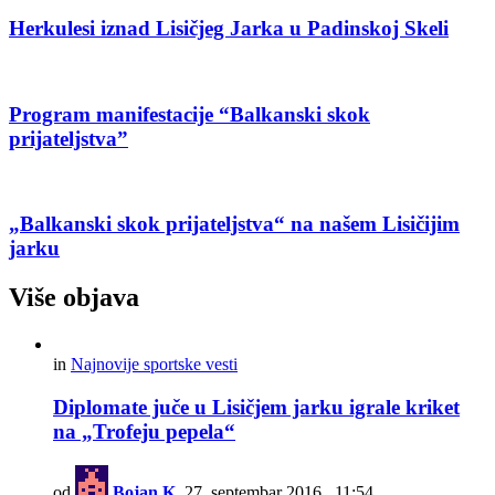
Herkulesi iznad Lisičjeg Jarka u Padinskoj Skeli
Program manifestacije “Balkanski skok
prijateljstva”
„Balkanski skok prijateljstva“ na našem Lisičijim
jarku
Više objava
in
Najnovije sportske vesti
Diplomate juče u Lisičjem jarku igrale kriket
na „Trofeju pepela“
od
Bojan K.
27. septembar 2016., 11:54