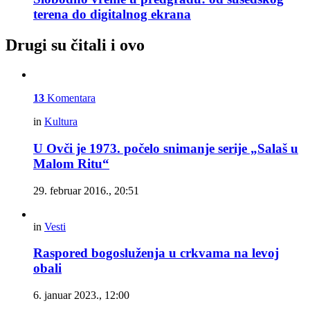
terena do digitalnog ekrana
Drugi su čitali i ovo
13
Komentara
in
Kultura
U Ovči je 1973. počelo snimanje serije „Salaš u
Malom Ritu“
29. februar 2016., 20:51
in
Vesti
Raspored bogosluženja u crkvama na levoj
obali
6. januar 2023., 12:00