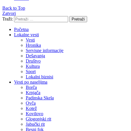
Back to Top
Zatvori
Traži:
Pretraži
Početna
Lokalne vesti
Vesti
Hronika
Servisne informacije
Dešavanja
Društvo
Kultura
Sport
Lokalni biznisi
Vesti po naseljima
Borča
Krnjača
Padinska Skela
Ovča
Kotež
Kovilovo
Glogonjski rit
Jabučki rit
Besni fok