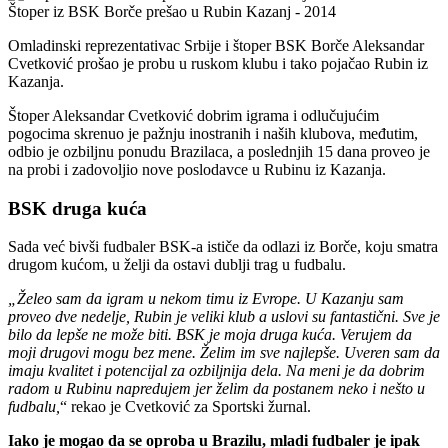
Štoper iz BSK Borče prešao u Rubin Kazanj - 2014
Omladinski reprezentativac Srbije i štoper BSK Borče Aleksandar
Cvetković prošao je probu u ruskom klubu i tako pojačao Rubin iz
Kazanja.
Štoper Aleksandar Cvetković dobrim igrama i odlučujućim
pogocima skrenuo je pažnju inostranih i naših klubova, međutim,
odbio je ozbiljnu ponudu Brazilaca, a poslednjih 15 dana proveo je
na probi i zadovoljio nove poslodavce u Rubinu iz Kazanja.
BSK druga kuća
Sada već bivši fudbaler BSK-a ističe da odlazi iz Borče, koju smatra
drugom kućom, u želji da ostavi dublji trag u fudbalu.
„Želeo sam da igram u nekom timu iz Evrope. U Kazanju sam
proveo dve nedelje, Rubin je veliki klub a uslovi su fantastični. Sve je
bilo da lepše ne može biti. BSK je moja druga kuća. Verujem da
moji drugovi mogu bez mene. Želim im sve najlepše. Uveren sam da
imaju kvalitet i potencijal za ozbiljnija dela. Na meni je da dobrim
radom u Rubinu napredujem jer želim da postanem neko i nešto u
fudbalu,
“ rekao je Cvetković za Sportski žurnal.
Iako je mogao da se oproba u Brazilu, mladi fudbaler je ipak