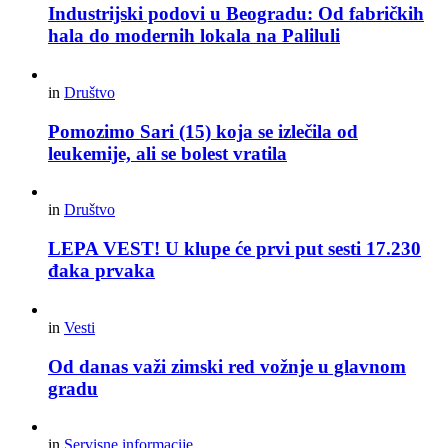
Industrijski podovi u Beogradu: Od fabričkih
hala do modernih lokala na Paliluli
in
Društvo
Pomozimo Sari (15) koja se izlečila od
leukemije, ali se bolest vratila
in
Društvo
LEPA VEST! U klupe će prvi put sesti 17.230
đaka prvaka
in
Vesti
Od danas važi zimski red vožnje u glavnom
gradu
in
Servisne informacije