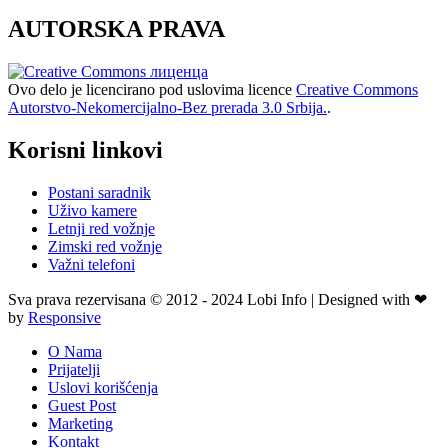
AUTORSKA PRAVA
Ovo delo je licencirano pod uslovima licence
Creative Commons
Autorstvo-Nekomercijalno-Bez prerada 3.0 Srbija.
.
Korisni linkovi
Postani saradnik
Uživo kamere
Letnji red vožnje
Zimski red vožnje
Važni telefoni
Sva prava rezervisana © 2012 - 2024 Lobi Info | Designed with ❤
by
Responsive
O Nama
Prijatelji
Uslovi korišćenja
Guest Post
Marketing
Kontakt