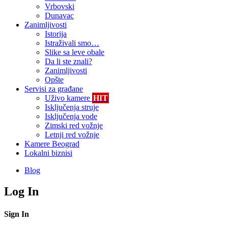
Vrbovski
Dunavac
Zanimljivosti
Istorija
Istraživali smo…
Slike sa leve obale
Da li ste znali?
Zanimljivosti
Opšte
Servisi za građane
Uživo kamere
HIT
Isključenja struje
Isključenja vode
Zimski red vožnje
Letnji red vožnje
Kamere Beograd
Lokalni biznisi
Blog
Log In
Sign In