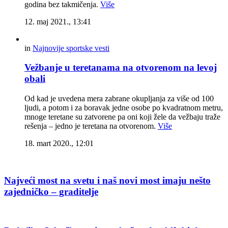
godina bez takmičenja.
Više
12. maj 2021., 13:41
in
Najnovije sportske vesti
Vežbanje u teretanama na otvorenom na levoj
obali
Od kad je uvedena mera zabrane okupljanja za više od 100
ljudi, a potom i za boravak jedne osobe po kvadratnom metru,
mnoge teretane su zatvorene pa oni koji žele da vežbaju traže
rešenja – jedno je teretana na otvorenom.
Više
18. mart 2020., 12:01
Najveći most na svetu i naš novi most imaju nešto
zajedničko – graditelje