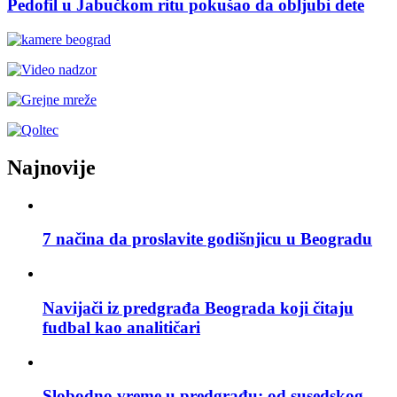
Pedofil u Jabučkom ritu pokušao da obljubi dete
Najnovije
7 načina da proslavite godišnjicu u Beogradu
Navijači iz predgrađa Beograda koji čitaju
fudbal kao analitičari
Slobodno vreme u predgrađu: od susedskog