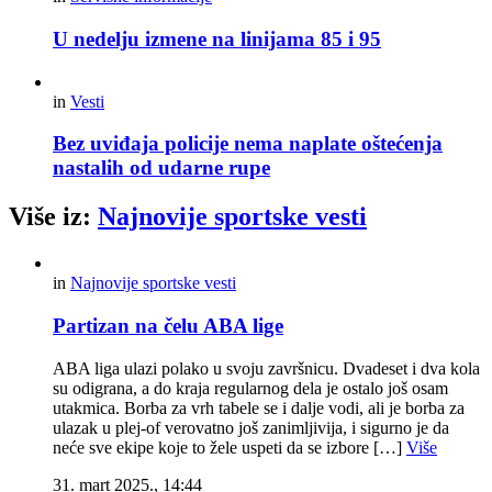
U nedelju izmene na linijama 85 i 95
in
Vesti
Bez uviđaja policije nema naplate oštećenja
nastalih od udarne rupe
Više iz:
Najnovije sportske vesti
in
Najnovije sportske vesti
Partizan na čelu ABA lige
ABA liga ulazi polako u svoju završnicu. Dvadeset i dva kola
su odigrana, a do kraja regularnog dela je ostalo još osam
utakmica. Borba za vrh tabele se i dalje vodi, ali je borba za
ulazak u plej-of verovatno još zanimljivija, i sigurno je da
neće sve ekipe koje to žele uspeti da se izbore […]
Više
31. mart 2025., 14:44