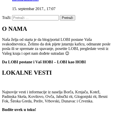
15. septembar 2017., 17:07
Traži:
Pretraži
O NAMA
Naša želja od starta je da blog/portal LOBI postane Vaša
svakodnevnica. Želimo da dok pijete jutarnju kaficu, odmarate posle
posla ili se spremate za spavanje, posetite LOBI, pregledate vesti iz
Vašeg kraja i opet nam dođete sutradan 😉
Da LOBI postane i Vaš HOBI – LOBI kao HOBI
LOKALNE VESTI
Najnovije vesti i informacije iz naselja Borča, Krnjača, Kotež,
Padinska Skela, Kovilovo, Ovča, Jabučki rit, Glogonjski rit, Besni
Fok, Široka Greda, Preliv, Vrbovski, Dunavac i Crvenka.
Budite uvek u toku!