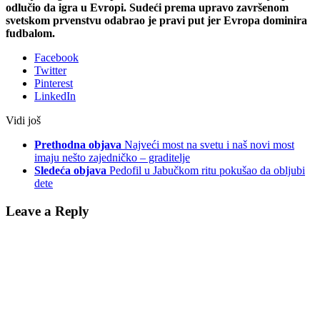
odlučio da igra u Evropi. Sudeći prema upravo završenom
svetskom prvenstvu odabrao je pravi put jer Evropa dominira
fudbalom.
Facebook
Twitter
Pinterest
LinkedIn
Vidi još
Prethodna objava
Najveći most na svetu i naš novi most
imaju nešto zajedničko – graditelje
Sledeća objava
Pedofil u Jabučkom ritu pokušao da obljubi
dete
Leave a Reply