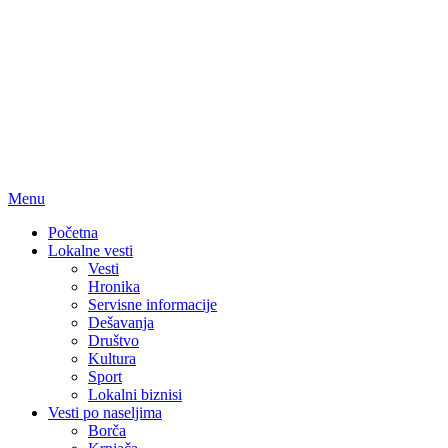
Menu
Početna
Lokalne vesti
Vesti
Hronika
Servisne informacije
Dešavanja
Društvo
Kultura
Sport
Lokalni biznisi
Vesti po naseljima
Borča