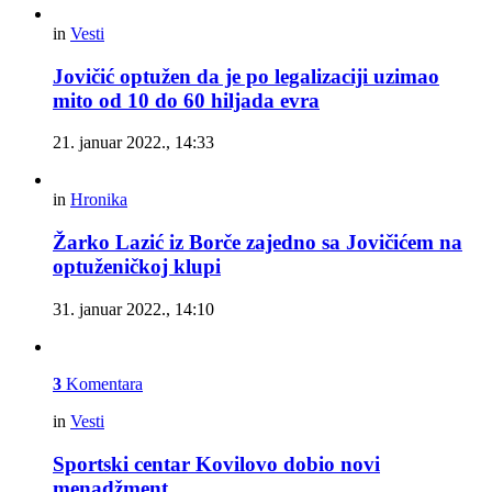
in
Vesti
Jovičić optužen da je po legalizaciji uzimao
mito od 10 do 60 hiljada evra
21. januar 2022., 14:33
in
Hronika
Žarko Lazić iz Borče zajedno sa Jovičićem na
optuženičkoj klupi
31. januar 2022., 14:10
3
Komentara
in
Vesti
Sportski centar Kovilovo dobio novi
menadžment