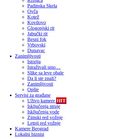
Krnjača
Padinska Skela
Ovča
Kotež
Kovilovo
Glogonjski rit
Jabučki rit
Besni fok
Vrbovski
Dunavac
Zanimljivosti
Istorija
Istraživali smo…
Slike sa leve obale
Da li ste znali?
Zanimljivosti
Opšte
Servisi za građane
Uživo kamere
HIT
Isključenja struje
Isključenja vode
Zimski red vožnje
Letnji red vožnje
Kamere Beograd
Lokalni biznisi