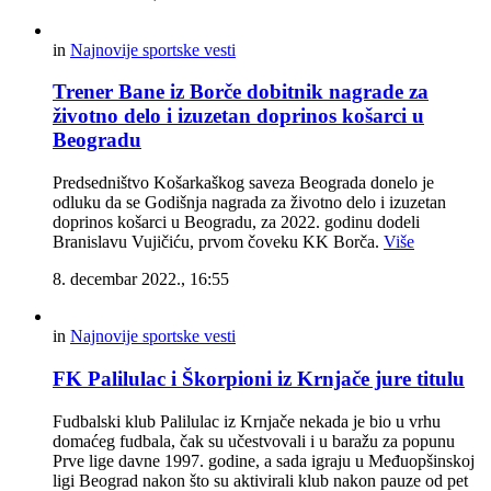
in
Najnovije sportske vesti
Trener Bane iz Borče dobitnik nagrade za
životno delo i izuzetan doprinos košarci u
Beogradu
Predsedništvo Košarkaškog saveza Beograda donelo je
odluku da se Godišnja nagrada za životno delo i izuzetan
doprinos košarci u Beogradu, za 2022. godinu dodeli
Branislavu Vujičiću, prvom čoveku KK Borča.
Više
8. decembar 2022., 16:55
in
Najnovije sportske vesti
FK Palilulac i Škorpioni iz Krnjače jure titulu
Fudbalski klub Palilulac iz Krnjače nekada je bio u vrhu
domaćeg fudbala, čak su učestvovali i u baražu za popunu
Prve lige davne 1997. godine, a sada igraju u Međuopšinskoj
ligi Beograd nakon što su aktivirali klub nakon pauze od pet