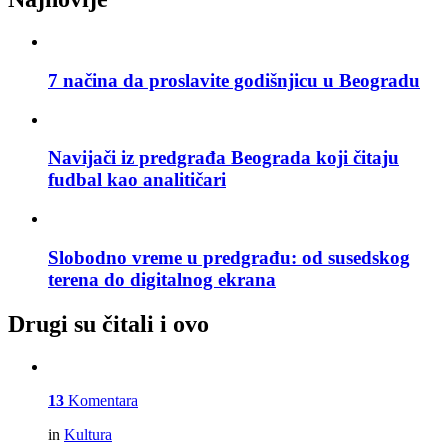
7 načina da proslavite godišnjicu u Beogradu
Navijači iz predgrađa Beograda koji čitaju
fudbal kao analitičari
Slobodno vreme u predgrađu: od susedskog
terena do digitalnog ekrana
Drugi su čitali i ovo
13
Komentara
in
Kultura