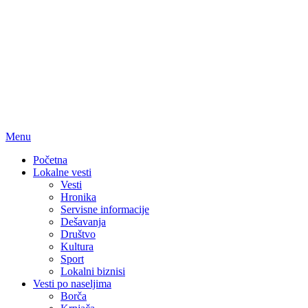
Menu
Početna
Lokalne vesti
Vesti
Hronika
Servisne informacije
Dešavanja
Društvo
Kultura
Sport
Lokalni biznisi
Vesti po naseljima
Borča