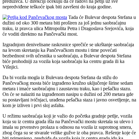
preduzeća. U direkciji očekuju da će radovi na petlji uz sve
nepredviđene teškoće ipak biti završeni do kraja godine.
Tada će Bulevar despota Stefana u
dužini od oko 300 metara biti proširen za još jednu saobraćajnu
traku, iz pravca ulica Mitropolita Petra i Dragoslava Srejovića, koja
će voditi direktno na Pančevački most.
Izgradnjom denivelisane raskrsnice sprečiće se ukrštanje saobraćaja
na levom skretanju ka Pančevačkom mostu i time povećati
bezbednost svih učesnika u saobraćaju, a Bulevar despota Stefana
biće prohodniji za vozila koja saobraćaju ka centru grada ili ka
Višnjici.
Da bi vozila mogla iz Bulevara despota Stefana da stižu do
Pančevačkog mosta biće izgrađeno kružno uključenje širine sedam
metara i imaće saobraćajnu i zaustavnu traku, kao i pešačku stazu.
On će se nalaziti na izgrađenom nasipu u dužini od 200 metara gde
su postavljani ivičnjaci, urađena pešačka staza i javno osvetljenje, na
kom je izliven i prvi sloj asfalta.
U režimu saobraćaja koji je važio do početka gradnje petlje, vozila
koja su iz centra grada išla na Pančevački mostu skretala su ulevo i
imala su prvenstvo prolaza u odnosu na vozila iz suprotnog smera,
zbog čega su se stvarale velike gužve iz oba pravca. Rešenje koje će
biti primenjeno, predviđa da vozila koja iz centra grada idu ka