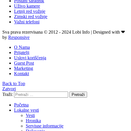
Postani saradnik
Uživo kamere
Letnji red vožnje
Zimski red vožnje
Važni telefoni
Sva prava rezervisana © 2012 - 2024 Lobi Info | Designed with ❤
by
Responsive
O Nama
Prijatelji
Uslovi korišćenja
Guest Post
Marketing
Kontakt
Back to Top
Zatvori
Traži:
Pretraži
Početna
Lokalne vesti
Vesti
Hronika
Servisne informacije