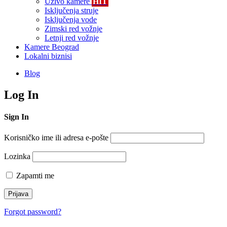
Uživo kamere
HIT
Isključenja struje
Isključenja vode
Zimski red vožnje
Letnji red vožnje
Kamere Beograd
Lokalni biznisi
Blog
Log In
Sign In
Korisničko ime ili adresa e-pošte
Lozinka
Zapamti me
Forgot password?