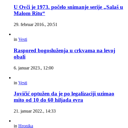
U Ovči je 1973. počelo snimanje serije „Salaš u
Malom Ritu“
29. februar 2016., 20:51
in
Vesti
Raspored bogosluženja u crkvama na levoj
obali
6. januar 2023., 12:00
in
Vesti
Jovičić optužen da je po legalizaciji uzimao
mito od 10 do 60 hiljada evra
21. januar 2022., 14:33
in
Hronika