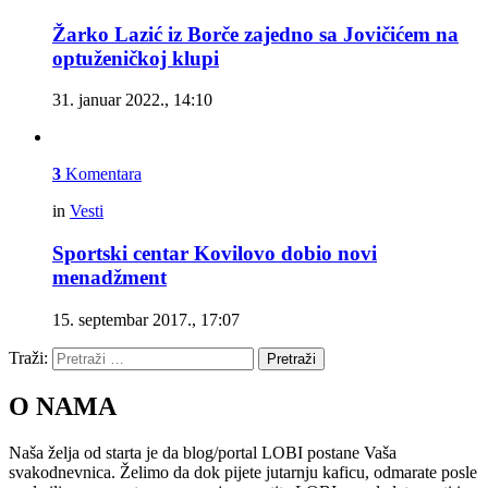
Žarko Lazić iz Borče zajedno sa Jovičićem na
optuženičkoj klupi
31. januar 2022., 14:10
3
Komentara
in
Vesti
Sportski centar Kovilovo dobio novi
menadžment
15. septembar 2017., 17:07
Traži:
Pretraži
O NAMA
Naša želja od starta je da blog/portal LOBI postane Vaša
svakodnevnica. Želimo da dok pijete jutarnju kaficu, odmarate posle