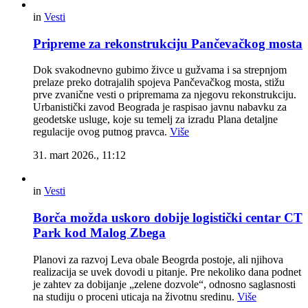
in
Vesti
Pripreme za rekonstrukciju Pančevačkog mosta
Dok svakodnevno gubimo živce u gužvama i sa strepnjom
prelaze preko dotrajalih spojeva Pančevačkog mosta, stižu
prve zvanične vesti o pripremama za njegovu rekonstrukciju.
Urbanistički zavod Beograda je raspisao javnu nabavku za
geodetske usluge, koje su temelj za izradu Plana detaljne
regulacije ovog putnog pravca.
Više
31. mart 2026., 11:12
in
Vesti
Borča možda uskoro dobije logistički centar CT
Park kod Malog Zbega
Planovi za razvoj Leva obale Beogrda postoje, ali njihova
realizacija se uvek dovodi u pitanje. Pre nekoliko dana podnet
je zahtev za dobijanje „zelene dozvole“, odnosno saglasnosti
na studiju o proceni uticaja na životnu sredinu.
Više