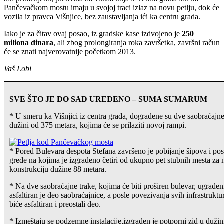
Pančevačkom mostu imaju u svojoj traci izlaz na novu petlju, dok će
vozila iz pravca Višnjice, bez zaustavljanja ići ka centru grada.
Iako je za čitav ovaj posao, iz gradske kase izdvojeno je
250
miliona dinara
, ali zbog prolongiranja roka završetka, završni račun
će se znati najverovatnije početkom 2013.
Vaš Lobi
SVE ŠTO JE DO SAD UREĐENO – SUMA SUMARUM
* U smeru ka Višnjici iz centra grada, dograđene su dve saobraćajne
dužini od 375 metara, kojima će se prilaziti novoj rampi.
* Pored Bulevara despota Stefana završeno je pobijanje šipova i pos
grede na kojima je izgrađeno četiri od ukupno pet stubnih mesta za
konstrukciju dužine 88 metara.
* Na dve saobraćajne trake, kojima će biti proširen bulevar, ugrađeni
asfaltiran je deo saobraćajnice, a posle povezivanja svih infrastrukt
biće asfaltiran i preostali deo.
* Izmeštaju se podzemne instalacije,izgrađen je potporni zid u duži