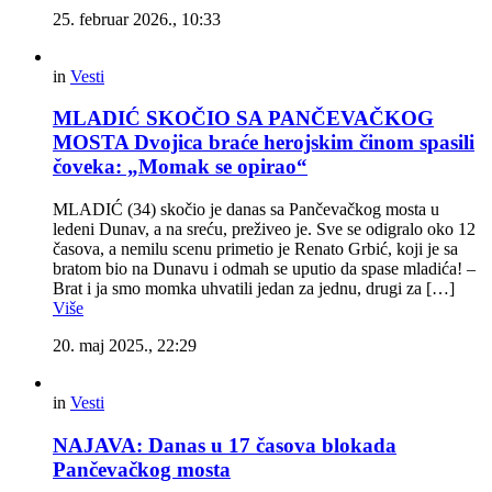
25. februar 2026., 10:33
in
Vesti
MLADIĆ SKOČIO SA PANČEVAČKOG
MOSTA Dvojica braće herojskim činom spasili
čoveka: „Momak se opirao“
MLADIĆ (34) skočio je danas sa Pančevačkog mosta u
ledeni Dunav, a na sreću, preživeo je. Sve se odigralo oko 12
časova, a nemilu scenu primetio je Renato Grbić, koji je sa
bratom bio na Dunavu i odmah se uputio da spase mladića! –
Brat i ja smo momka uhvatili jedan za jednu, drugi za […]
Više
20. maj 2025., 22:29
in
Vesti
NAJAVA: Danas u 17 časova blokada
Pančevačkog mosta