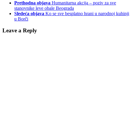
Prethodna objava
Humanitarna akcija – poziv za sve
stanovnike leve obale Beograda
Sledeća objava
Ko se sve besplatno hrani u narodnoj kuhinji
u Borči
Leave a Reply