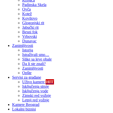
Krnjača
Padinska Skela
Ovča
Kotež
Kovilovo
Glogonjski rit
Jabučki rit
Besni fok
Vrbovski
Dunavac
Zanimljivosti
Istorija
Istraživali smo…
Slike sa leve obale
Da li ste znali?
Zanimljivosti
Opšte
Servisi za građane
Uživo kamere
HIT
Isključenja struje
Isključenja vode
Zimski red vožnje
Letnji red vožnje
Kamere Beograd
Lokalni biznisi