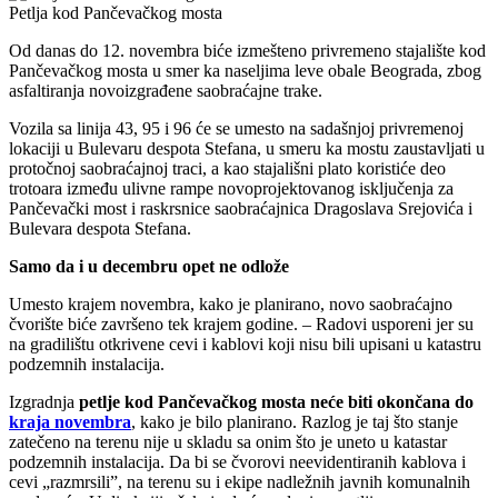
Petlja kod Pančevačkog mosta
Od danas do 12. novembra biće izmešteno privremeno stajalište kod
Pančevačkog mosta u smer ka naseljima leve obale Beograda, zbog
asfaltiranja novoizgrađene saobraćajne trake.
Vozila sa linija 43, 95 i 96 će se umesto na sadašnjoj privremenoj
lokaciji u Bulevaru despota Stefana, u smeru ka mostu zaustavljati u
protočnoj saobraćajnoj traci, a kao stajališni plato koristiće deo
trotoara između ulivne rampe novoprojektovanog isključenja za
Pančevački most i raskrsnice saobraćajnica Dragoslava Srejovića i
Bulevara despota Stefana.
Samo da i u decembru opet ne odlože
Umesto krajem novembra, kako je planirano, novo saobraćajno
čvorište biće završeno tek krajem godine. – Radovi usporeni jer su
na gradilištu otkrivene cevi i kablovi koji nisu bili upisani u katastru
podzemnih instalacija.
Izgradnja
petlje kod Pančevačkog mosta neće biti okončana do
kraja novembra
, kako je bilo planirano. Razlog je taj što stanje
zatečeno na terenu nije u skladu sa onim što je uneto u katastar
podzemnih instalacija. Da bi se čvorovi neevidentiranih kablova i
cevi „razmrsili”, na terenu su i ekipe nadležnih javnih komunalnih