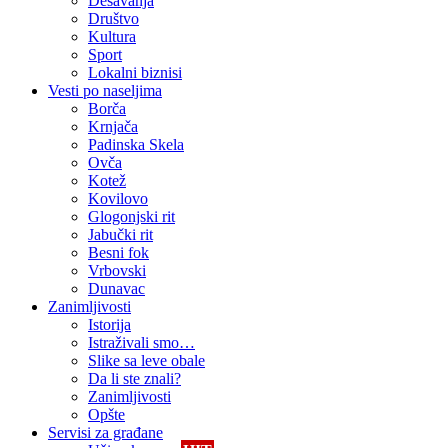
Dešavanja
Društvo
Kultura
Sport
Lokalni biznisi
Vesti po naseljima
Borča
Krnjača
Padinska Skela
Ovča
Kotež
Kovilovo
Glogonjski rit
Jabučki rit
Besni fok
Vrbovski
Dunavac
Zanimljivosti
Istorija
Istraživali smo…
Slike sa leve obale
Da li ste znali?
Zanimljivosti
Opšte
Servisi za građane