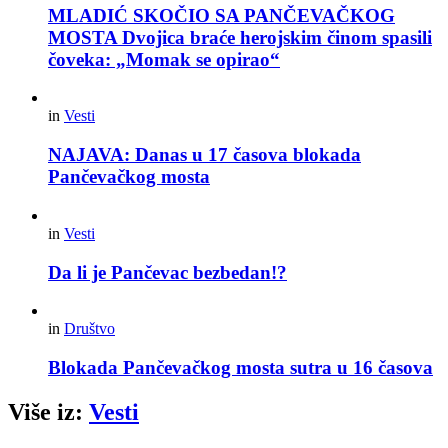
MLADIĆ SKOČIO SA PANČEVAČKOG
MOSTA Dvojica braće herojskim činom spasili
čoveka: „Momak se opirao“
in
Vesti
NAJAVA: Danas u 17 časova blokada
Pančevačkog mosta
in
Vesti
Da li je Pančevac bezbedan!?
in
Društvo
Blokada Pančevačkog mosta sutra u 16 časova
Više iz:
Vesti