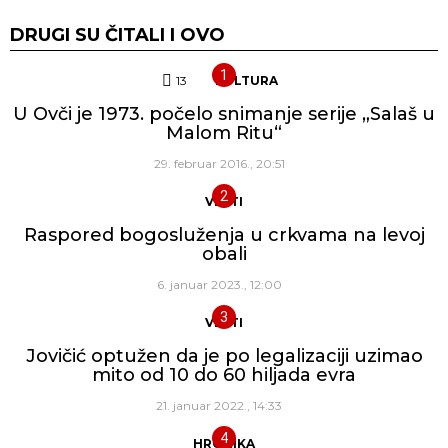
DRUGI SU ČITALI I OVO
13
Komentara
KULTURA
U Ovči je 1973. počelo snimanje serije „Salaš u
Malom Ritu“
29. februar 2016., 20:51
VESTI
Raspored bogosluženja u crkvama na levoj
obali
6. januar 2023., 12:00
VESTI
Jovičić optužen da je po legalizaciji uzimao
mito od 10 do 60 hiljada evra
21. januar 2022., 14:33
HRONIKA