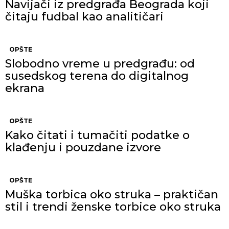
Navijači iz predgrađa Beograda koji
čitaju fudbal kao analitičari
OPŠTE
Slobodno vreme u predgrađu: od
susedskog terena do digitalnog
ekrana
OPŠTE
Kako čitati i tumačiti podatke o
klađenju i pouzdane izvore
OPŠTE
Muška torbica oko struka – praktičan
stil i trendi ženske torbice oko struka