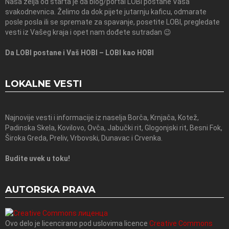
Naša želja od starta je da blog/portal LOBI postane Vaša
svakodnevnica. Želimo da dok pijete jutarnju kaficu, odmarate
posle posla ili se spremate za spavanje, posetite LOBI, pregledate
vesti iz Vašeg kraja i opet nam dođete sutradan 😉
Da LOBI postane i Vaš HOBI – LOBI kao HOBI
LOKALNE VESTI
Najnovije vesti i informacije iz naselja Borča, Krnjača, Kotež,
Padinska Skela, Kovilovo, Ovča, Jabučki rit, Glogonjski rit, Besni Fok,
Široka Greda, Preliv, Vrbovski, Dunavac i Crvenka.
Budite uvek u toku!
AUTORSKA PRAVA
Ovo delo je licencirano pod uslovima licence
Creative Commons