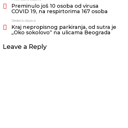
Vidi
Preminulo još 10 osoba od virusa
još
COVID 19, na respirtorima 167 osoba
Sledeća objava
Kraj nepropisnog parkiranja, od sutra je
„Oko sokolovo“ na ulicama Beograda
Leave a Reply