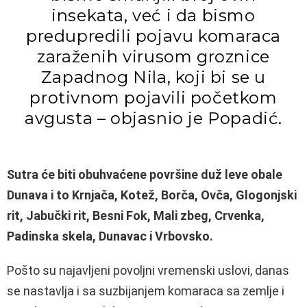
insekata, već i da bismo
predupredili pojavu komaraca
zaraženih virusom groznice
Zapadnog Nila, koji bi se u
protivnom pojavili početkom
avgusta – objasnio je Popadić.
Sutra će biti obuhvaćene površine duž leve obale
Dunava i to Krnjača, Kotež, Borča, Ovča, Glogonjski
rit, Jabučki rit, Besni Fok, Mali zbeg, Crvenka,
Padinska skela, Dunavac i Vrbovsko.
Pošto su najavljeni povoljni vremenski uslovi, danas
se nastavlja i sa suzbijanjem komaraca sa zemlje i