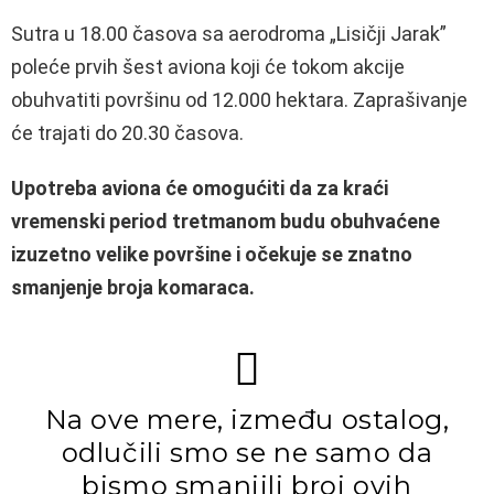
Sutra u 18.00 časova sa aerodroma „Lisičji Jarak”
poleće prvih šest aviona koji će tokom akcije
obuhvatiti površinu od 12.000 hektara. Zaprašivanje
će trajati do 20.30 časova.
Upotreba aviona će omogućiti da za kraći
vremenski period tretmanom budu obuhvaćene
izuzetno velike površine i očekuje se znatno
smanjenje broja komaraca.
Na ove mere, između ostalog,
odlučili smo se ne samo da
bismo smanjili broj ovih