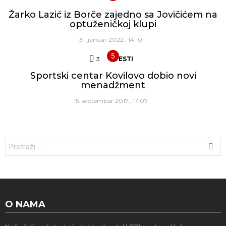
Žarko Lazić iz Borče zajedno sa Jovičićem na
optuženičkoj klupi
31. januar 2022., 14:10
3
Komentara
VESTI
Sportski centar Kovilovo dobio novi
menadžment
15. septembar 2017., 17:07
Traži:
O NAMA