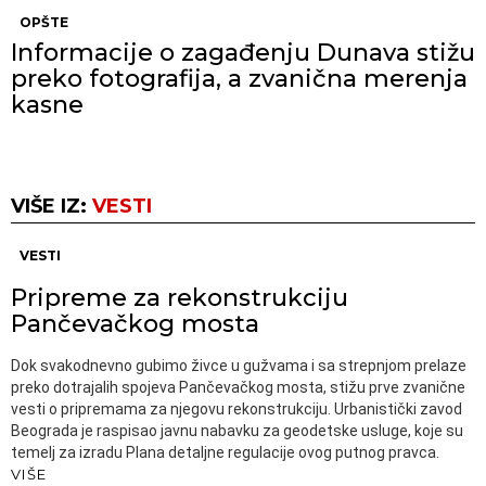
OPŠTE
Informacije o zagađenju Dunava stižu
preko fotografija, a zvanična merenja
kasne
VIŠE IZ:
VESTI
VESTI
Pripreme za rekonstrukciju
Pančevačkog mosta
Dok svakodnevno gubimo živce u gužvama i sa strepnjom prelaze
preko dotrajalih spojeva Pančevačkog mosta, stižu prve zvanične
vesti o pripremama za njegovu rekonstrukciju. Urbanistički zavod
Beograda je raspisao javnu nabavku za geodetske usluge, koje su
temelj za izradu Plana detaljne regulacije ovog putnog pravca.
VIŠE