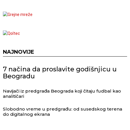
NAJNOVIJE
7 načina da proslavite godišnjicu u
Beogradu
Navijači iz predgrađa Beograda koji čitaju fudbal kao
analitičari
Slobodno vreme u predgrađu: od susedskog terena
do digitalnog ekrana