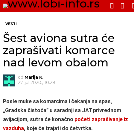
PRE
SWITCH
SKIN
Me
VESTI
Šest aviona sutra će
zaprašivati komarce
nad levom obalom
od
Marija K.
27. jul 2020., 10:28
Posle muke sa komarcima i čekanja na spas,
„Gradska čistoća” u saradnji sa JAT privrednom
avijacijom, sutra će konačno
početi zaprašivanje iz
vazduha
, koje će trajati do četvrtka.