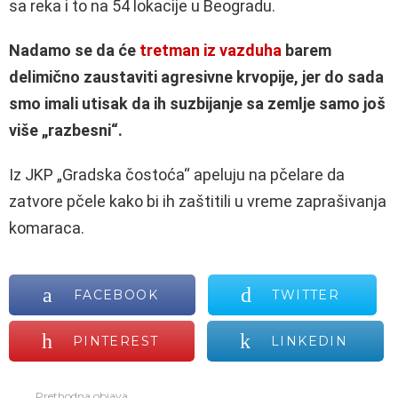
sa reka i to na 54 lokacije u Beogradu.
Nadamo se da će
tretman iz vazduha
barem
delimično zaustaviti agresivne krvopije, jer do sada
smo imali utisak da ih suzbijanje sa zemlje samo još
više „razbesni“.
Iz JKP „Gradska čostoća“ apeluju na pčelare da
zatvore pčele kako bi ih zaštitili u vreme zaprašivanja
komaraca.
FACEBOOK
TWITTER
PINTEREST
LINKEDIN
Prethodna objava