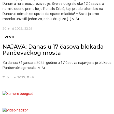
Dunav, a na sreću, preživeo je. Sve se odigralo oko 12 časova, a
nemilu scenu primetio je Renato Grbić, koji je sa bratom bio na
Dunavu i odmah se uputio da spase mladića! – Brat i ja smo
momka uhvatili jedan za jednu, drugi za […]
VIŠE
20. maj 2025., 22:29
VESTI
NAJAVA: Danas u 17 časova blokada
Pančevačkog mosta
Za danas 31.januara 2025. godine u 17 časova najavljena je blokada
Pančevačkog mosta.
VIŠE
31. januar 2025., 11:46