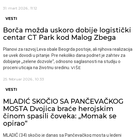
31. mart 2026., 11:12
VESTI
Borča možda uskoro dobije logistički
centar CT Park kod Malog Zbega
Planovi za razvoj Leva obale Beogrda postoje, ali njihova realizacija
se uvek dovodi u pitanje. Pre nekoliko dana podnet je zahtev za
dobijanje „zelene dozvole“, odnosno saglasnosti na studiju o
proceni uticaja na životnu sredinu.
VIŠE
25. februar 2026., 10:33
VESTI
MLADIĆ SKOČIO SA PANČEVAČKOG
MOSTA Dvojica braće herojskim
činom spasili čoveka: „Momak se
opirao“
MLADIĆ (34) skočio je danas sa Pančevačkog mosta u ledeni