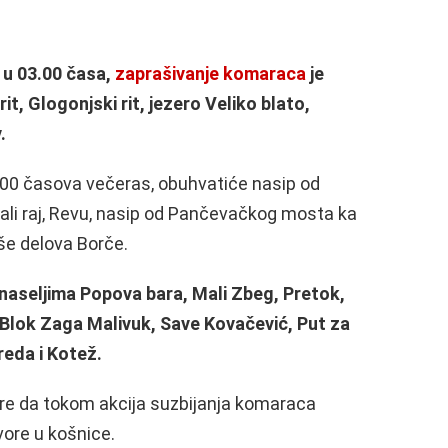
 u 03.00 časa,
zaprašivanje komaraca
je
it, Glogonjski rit, jezero Veliko blato,
.
8.00 časova večeras, obuhvatiće nasip od
li raj, Revu, nasip od Pančevačkog mosta ka
še delova Borče.
 naseljima Popova bara, Mali Zbeg, Pretok,
Blok Zaga Malivuk, Save Kovačević, Put za
reda i Kotež.
are da tokom akcija suzbijanja komaraca
vore u košnice.