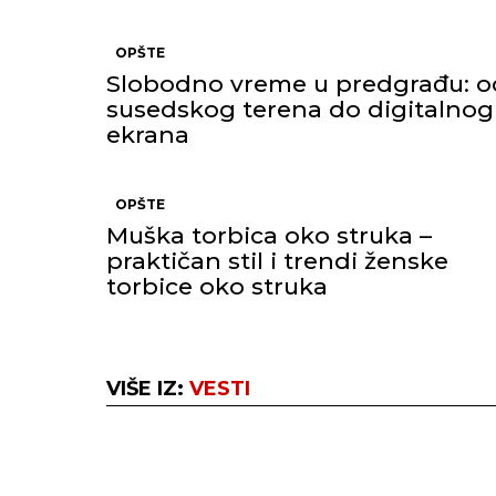
OPŠTE
Slobodno vreme u predgrađu: o
susedskog terena do digitalnog
ekrana
OPŠTE
Muška torbica oko struka –
praktičan stil i trendi ženske
torbice oko struka
VIŠE IZ:
VESTI