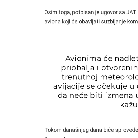
Osim toga, potpisan je ugovor sa JAT
aviona koji će obavljati suzbijanje ko
Avionima će nadlet
priobalja i otvoreni
trenutnoj meteorolo
avijacije se očekuje u
da neće biti izmena 
kažu
Tokom današnjeg dana biće sprovedeno