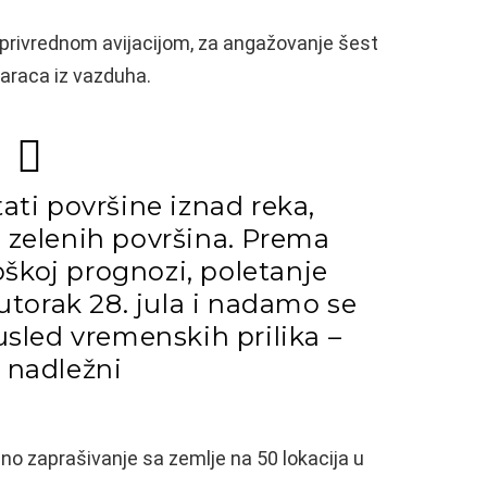
 privrednom avijacijom, za angažovanje šest
maraca iz vazduha.
ati površine iznad reka,
h zelenih površina. Prema
škoj prognozi, poletanje
 utorak 28. jula i nadamo se
usled vremenskih prilika –
 nadležni
 zaprašivanje sa zemlje na 50 lokacija u