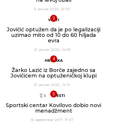
6. januar 2023., 12:00
VESTI
Jovičić optužen da je po legalizaciji
uzimao mito od 10 do 60 hiljada
evra
21. januar 2022., 14:33
HRONIKA
Žarko Lazić iz Borče zajedno sa
Jovičićem na optuženičkoj klupi
31. januar 2022., 14:10
3
Komentara
VESTI
Sportski centar Kovilovo dobio novi
menadžment
15. septembar 2017., 17:07