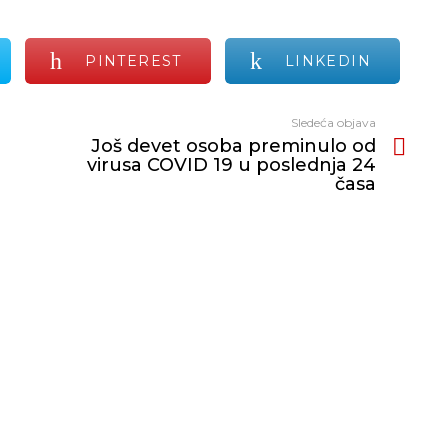
PINTEREST
LINKEDIN
Sledeća objava
Još devet osoba preminulo od
virusa COVID 19 u poslednja 24
časa