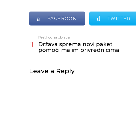
FACEBOOK
TWITTER
Prethodna objava
Vidi
Država sprema novi paket
još
pomoći malim privrednicima
Leave a Reply