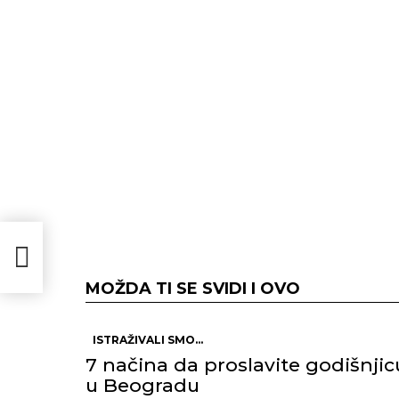
ći
MOŽDA TI SE SVIDI I OVO
ISTRAŽIVALI SMO...
7 načina da proslavite godišnjic
u Beogradu