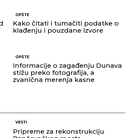
OPŠTE
d
Kako čitati i tumačiti podatke o
klađenju i pouzdane izvore
OPŠTE
Informacije o zagađenju Dunava
stižu preko fotografija, a
zvanična merenja kasne
VESTI
Pripreme za rekonstrukciju