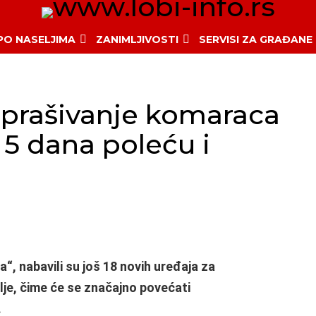
 PO NASELJIMA
ZANIMLJIVOSTI
SERVISI ZA GRAĐANE
prašivanje komaraca
a 5 dana poleću i
“, nabavili su još 18 novih uređaja za
je, čime će se značajno povećati
.