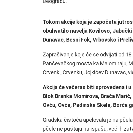
Beogradu.
Tokom akcije koja je započeta jutros
obuhvatilo naselja Kovilovo, Jabučki r
Dunavac, Besni Fok, Vrbovsko i Preliv
Zaprašivanje koje će se odvijati od 1
Pančevačkog mosta ka Malom raju, Ma
Crvenki, Crvenku, Jojkićev Dunavac, vi
Akcija će večeras biti sprovedena i u
Blok Branka Momirova, Braća Marić, 
Ovču, Ovča, Padinska Skela, Borča g
Gradska čistoća apelovala je na pčel
pčele ne puštaju na ispašu, već ih zat