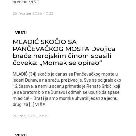
sredinu.
VIŠE
25. februar 2026., 10:33
VESTI
MLADIĆ SKOČIO SA
PANČEVAČKOG MOSTA Dvojica
braće herojskim činom spasili
čoveka: „Momak se opirao“
MLADIĆ (34) skočio je danas sa Pančevačkog mosta u
ledeni Dunav, a na sreću, preživeo je. Sve se odigralo oko
12 časova, a nemilu scenu primetio je Renato Grbić, koji
je sa bratom bio na Dunavu i odmah se uputio da spase
mladića! – Brat i ja smo momka uhvatili jedan za jednu,
drugi za […]
VIŠE
20. maj 2025., 22:29
VESTI