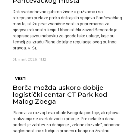
Pančevačkog mosta
Dok svakodnevno gubimo živce u gužvama i sa
strepnjom prelaze preko dotrajalih spojeva Pančevačkog
mosta, stižu prve zvanične vesti o pripremama za
njegovu rekonstrukciju. Urbanistički zavod Beograda je
raspisao javnu nabavku za geodetske usluge, koje su
temelj za izradu Plana detaljne regulacije ovog putnog
pravca.
VIŠE
31. mart 2026., 11:12
VESTI
Borča možda uskoro dobije
logistički centar CT Park kod
Malog Zbega
Planovi za razvoj Leva obale Beogrda postoje, ali njihova
realizacija se uvek dovodi u pitanje. Pre nekoliko dana
podnet je zahtev za dobijanje „zelene dozvole“, odnosno
saglasnosti na studiju o proceni uticaja na životnu