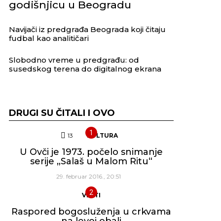
godišnjicu u Beogradu
Navijači iz predgrađa Beograda koji čitaju
fudbal kao analitičari
Slobodno vreme u predgrađu: od
susedskog terena do digitalnog ekrana
DRUGI SU ČITALI I OVO
13
Komentara
KULTURA
U Ovči je 1973. počelo snimanje
serije „Salaš u Malom Ritu“
29. februar 2016., 20:51
VESTI
Raspored bogosluženja u crkvama
na levoj obali