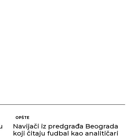
OPŠTE
u
Navijači iz predgrađa Beograda
koji čitaju fudbal kao analitičari