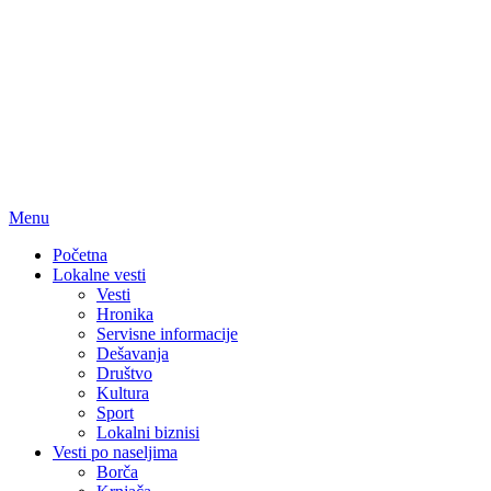
Menu
Početna
Lokalne vesti
Vesti
Hronika
Servisne informacije
Dešavanja
Društvo
Kultura
Sport
Lokalni biznisi
Vesti po naseljima
Borča