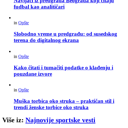
Navijači iz predgrađa Beograda koji čitaju
fudbal kao analitičari
in
Opšte
Slobodno vreme u predgrađu: od susedskog
terena do digitalnog ekrana
in
Opšte
Kako čitati i tumačiti podatke o klađenju i
pouzdane izvore
in
Opšte
Muška torbica oko struka – praktičan stil i
trendi ženske torbice oko struka
Više iz:
Najnovije sportske vesti