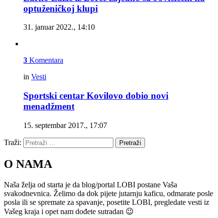
optuženičkoj klupi
31. januar 2022., 14:10
3
Komentara
in
Vesti
Sportski centar Kovilovo dobio novi
menadžment
15. septembar 2017., 17:07
Traži:
Pretraži
O NAMA
Naša želja od starta je da blog/portal LOBI postane Vaša
svakodnevnica. Želimo da dok pijete jutarnju kaficu, odmarate posle
posla ili se spremate za spavanje, posetite LOBI, pregledate vesti iz
Vašeg kraja i opet nam dođete sutradan 😉