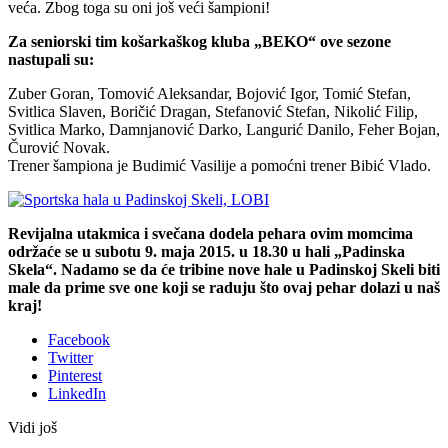
veća. Zbog toga su oni još veći šampioni!
Za seniorski tim košarkaškog kluba „BEKO“ ove sezone
nastupali su:
Zuber Goran, Tomović Aleksandar, Bojović Igor, Tomić Stefan,
Svitlica Slaven, Boričić Dragan, Stefanović Stefan, Nikolić Filip,
Svitlica Marko, Damnjanović Darko, Langurić Danilo, Feher Bojan,
Čurović Novak.
Trener šampiona je Budimić Vasilije a pomoćni trener Bibić Vlado.
Revijalna utakmica i svečana dodela pehara ovim momcima
održaće se u subotu 9. maja 2015. u 18.30 u hali „Padinska
Skela“. Nadamo se da će tribine nove hale u Padinskoj Skeli biti
male da prime sve one koji se raduju što ovaj pehar dolazi u naš
kraj!
Facebook
Twitter
Pinterest
LinkedIn
Vidi još