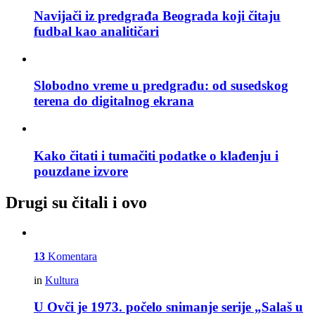
Navijači iz predgrađa Beograda koji čitaju
fudbal kao analitičari
Slobodno vreme u predgrađu: od susedskog
terena do digitalnog ekrana
Kako čitati i tumačiti podatke o klađenju i
pouzdane izvore
Drugi su čitali i ovo
13
Komentara
in
Kultura
U Ovči je 1973. počelo snimanje serije „Salaš u