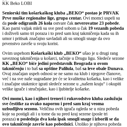
KK Beko LOBI
Seniorski tim košarkaškog kluba „BEKO“ postao je PRVAK
Prve muške regionalne lige, grupa centar.
Ovi momci uspeli su
da
posle odigranih 26 kola
ostvare čak
neverovatne 23 pobede
.
Kao parni valjak mleli su sve pred sobom u čak
19 vezanih pobeda
i doživeli samo tri poraza i to pred sam kraj takmičenja kada su ih
umor i pritisak značajno savladali ali su smogli snage da ovo
prvenstvo završe u svoju korist.
Ovim uspehom
Košarkaški klub „BEKO“
ušao je u drugi rang
saveznog takmičenja u košarci, tačnije u Drugu ligu. Sledeće sezone
KK „BEKO“ biće jedini predstavnik Beograda u ovom
takmičenju
i to baš
sa opštine Palilula
, baš
sa leve obale Dunava
.
Ovaj značajan uspeh odnosi se ne samo na klub i njegove članove,
već i na sve naše sugrađane jer će se kvalitetna košarka, kao i velike
i značajne utakmice igrati sledeće sezone u „našem kraju“ i okupiti
velike igrače i stručnjake, kao i ljubitelje košarke.
Ovi momci, kao i njihovi treneri i rukovodstvo kluba zaslužuju
sve čestitke za ovako napornu i pred sam kraj veoma
uzbudljivu sezonu.
Veličina ovih igrača ogleda se u nizu pobeda
koje su postigli ali i u tome da su pred kraj sezene (posle tri
poraza)
u poslednja dva kola ipak smogli snage i izborili se da
ovo takmičenje završe kao pobednici
. Utoliko je njihova pobeda