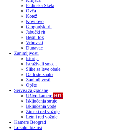
Krnjača
Padinska Skela
Ovča
Kotež
Kovilovo
Glogonjski rit
Jabučki rit
Besni fok
Vrbovski
Dunavac
Zanimljivosti
Istorija
Istraživali smo…
Slike sa leve obale
Da li ste znali?
Zanimljivosti
Opšte
Servisi za građane
Uživo kamere
HIT
Isključenja struje
Isključenja vode
Zimski red vožnje
Letnji red vožnje
Kamere Beograd
Lokalni biznisi