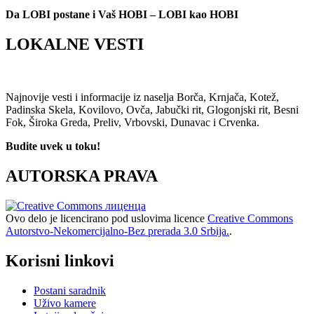
Da LOBI postane i Vaš HOBI – LOBI kao HOBI
LOKALNE VESTI
Najnovije vesti i informacije iz naselja Borča, Krnjača, Kotež,
Padinska Skela, Kovilovo, Ovča, Jabučki rit, Glogonjski rit, Besni
Fok, Široka Greda, Preliv, Vrbovski, Dunavac i Crvenka.
Budite uvek u toku!
AUTORSKA PRAVA
Ovo delo je licencirano pod uslovima licence
Creative Commons
Autorstvo-Nekomercijalno-Bez prerada 3.0 Srbija.
.
Korisni linkovi
Postani saradnik
Uživo kamere