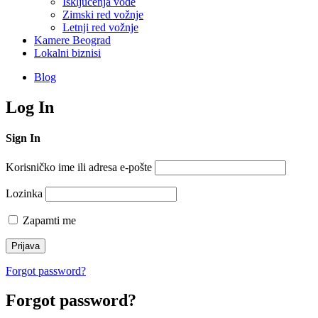
Isključenja vode
Zimski red vožnje
Letnji red vožnje
Kamere Beograd
Lokalni biznisi
Blog
Log In
Sign In
Korisničko ime ili adresa e-pošte
Lozinka
Zapamti me
Forgot password?
Forgot password?