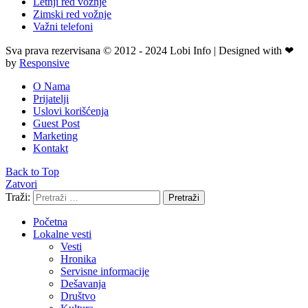
Letnji red vožnje
Zimski red vožnje
Važni telefoni
Sva prava rezervisana © 2012 - 2024 Lobi Info | Designed with ❤
by
Responsive
O Nama
Prijatelji
Uslovi korišćenja
Guest Post
Marketing
Kontakt
Back to Top
Zatvori
Traži:
Pretraži
Početna
Lokalne vesti
Vesti
Hronika
Servisne informacije
Dešavanja
Društvo