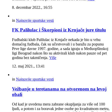
8. decembar 2022., 16:55
in
Najnovije sportske vesti
FK Palilulac i Škorpioni iz Krnjače jure titulu
Fudbalski klub Palilulac iz Krnjače nekada je bio u vrhu
domaćeg fudbala, čak su učestvovali i u baražu za popunu
Prve lige davne 1997. godine, a sada igraju u Međuopšinskoj
ligi Beograd nakon što su aktivirali klub nakon pauze od pet
godina bez takmičenja.
Više
12. maj 2021., 13:41
in
Najnovije sportske vesti
Vežbanje u teretanama na otvorenom na levoj
obali
Od kad je uvedena mera zabrane okupljanja za više od 100
ljudi, a potom i za boravak jedne osobe po kvadratnom metru,