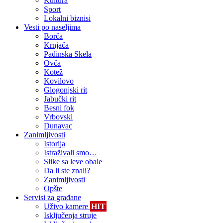
Kultura
Sport
Lokalni biznisi
Vesti po naseljima
Borča
Krnjača
Padinska Skela
Ovča
Kotež
Kovilovo
Glogonjski rit
Jabučki rit
Besni fok
Vrbovski
Dunavac
Zanimljivosti
Istorija
Istraživali smo…
Slike sa leve obale
Da li ste znali?
Zanimljivosti
Opšte
Servisi za građane
Uživo kamere
HIT
Isključenja struje