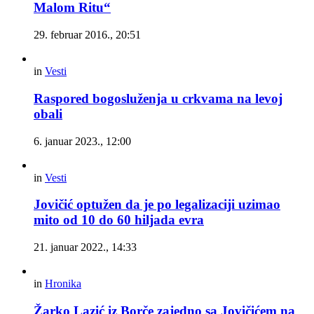
Malom Ritu“
29. februar 2016., 20:51
in
Vesti
Raspored bogosluženja u crkvama na levoj
obali
6. januar 2023., 12:00
in
Vesti
Jovičić optužen da je po legalizaciji uzimao
mito od 10 do 60 hiljada evra
21. januar 2022., 14:33
in
Hronika
Žarko Lazić iz Borče zajedno sa Jovičićem na