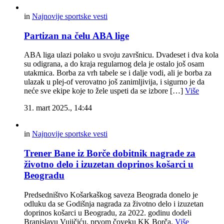
in
Najnovije sportske vesti
Partizan na čelu ABA lige
ABA liga ulazi polako u svoju završnicu. Dvadeset i dva kola
su odigrana, a do kraja regularnog dela je ostalo još osam
utakmica. Borba za vrh tabele se i dalje vodi, ali je borba za
ulazak u plej-of verovatno još zanimljivija, i sigurno je da
neće sve ekipe koje to žele uspeti da se izbore […]
Više
31. mart 2025., 14:44
in
Najnovije sportske vesti
Trener Bane iz Borče dobitnik nagrade za
životno delo i izuzetan doprinos košarci u
Beogradu
Predsedništvo Košarkaškog saveza Beograda donelo je
odluku da se Godišnja nagrada za životno delo i izuzetan
doprinos košarci u Beogradu, za 2022. godinu dodeli
Branislavu Vujičiću, prvom čoveku KK Borča.
Više