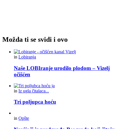
Možda ti se svidi i ovo
in
Lobiranja
Naše LOBIranje urodilo plodom – Vizelj
očišćen
in
Iz ugla čitalaca...
Tri poljupca hoću
in
Opšte