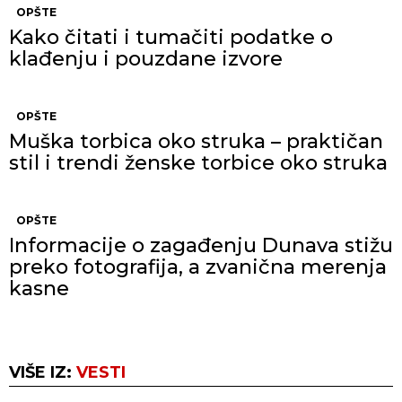
OPŠTE
Kako čitati i tumačiti podatke o
klađenju i pouzdane izvore
OPŠTE
Muška torbica oko struka – praktičan
stil i trendi ženske torbice oko struka
OPŠTE
Informacije o zagađenju Dunava stižu
preko fotografija, a zvanična merenja
kasne
VIŠE IZ:
VESTI