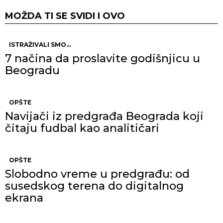
MOŽDA TI SE SVIDI I OVO
ISTRAŽIVALI SMO...
7 načina da proslavite godišnjicu u
Beogradu
OPŠTE
Navijači iz predgrađa Beograda koji
čitaju fudbal kao analitičari
OPŠTE
Slobodno vreme u predgrađu: od
susedskog terena do digitalnog
ekrana