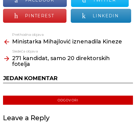
FACEBOOK
TWITTER
PINTEREST
LINKEDIN
Prethodna objava
Vidi
Ministarka Mihajlović iznenadila Kineze
još
Sledeća objava
271 kandidat, samo 20 direktorskih
fotelja
JEDAN KOMENTAR
ODGOVORI
Leave a Reply