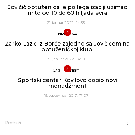
Jovičić optužen da je po legalizaciji uzimao
mito od 10 do 60 hiljada evra
21. januar 2022., 14:33
HRONIKA
Žarko Lazić iz Borče zajedno sa Jovičićem na
optuženičkoj klupi
31. januar 2022., 14:10
3
Komentara
VESTI
Sportski centar Kovilovo dobio novi
menadžment
15. septembar 2017., 17:07
Traži: