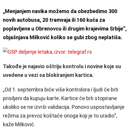
„Menjanjem navika možemo da obezbedimo 300
novih autobusa, 20 tramvaja ili 160 kuća za
poplavljene u Obrenovcu ili drugim krajevima Srbije“,
objašnjava Milković koliko se gubi zbog neplatiša.
Takođe je najavio oštriju kontrolu i novine koje su
uvedene u vezi sa blokiranjem kartica.
„Od 1. septembra biće više kontrolora i ljudi će biti
prisiljeni da kupuju karte. Kartice će biti stopirane
ukoliko se ne izvrši validacija
. Ponovo uspostavljanje
režima za prevoz koštaće onoga koji je to uradio“,
kaže Milković.