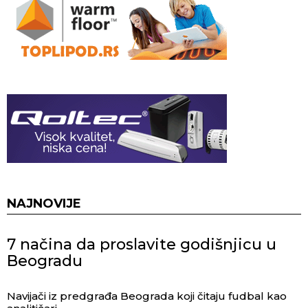
NAJNOVIJE
7 načina da proslavite godišnjicu u
Beogradu
Navijači iz predgrađa Beograda koji čitaju fudbal kao