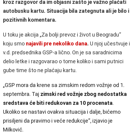
kroz razgovor da im objasni zašto je važno plaćati
autobusku kartu. Situacija bila zategnuta ali je bilo i
pozitivnih komentara.
U toku je akcija „Za bolji prevoz i život u Beogradu“
koju smo
najavili pre nekoliko dana
.
U njoj učestvuje i
v.d. predsednika GSP-a lično. On je sa saradnicima
delio letke i razgovarao o tome koliko i sami putnici
gube time što ne plaćaju kartu.
„GSP mora da krene sa zimskim redom vožnje
od 1.
septembra. Taj
zimski red vožnje zbog nedostatka
sredstava će biti redukovan za 10 procenata
.
Ukoliko se nastavi ovakva situacija i dalje, bićemo
prisiljeni da pravimo i veće redukcije“, izjavio je
Milković.