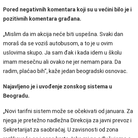
Pored negativnih komentara koji su u većini bilo je i
pozitivnih komentara građana.
„Mislim da im akcija neće biti uspešna. Svaki dan
moraš da se voziš autobusom, a to je u ovim
uslovima skupo. Ja sam đak i kada idem u školu
imam mesečnu ali ovako ne jer nemam para. Da
radim, plaćao bih“, kaže jedan beogradski osnovac.
Najavljeno je i uvođenje zonskog sistema u
Beogradu.
„Novi tarifni sistem može se očekivati od januara. Za
njega je pretežno nadležna Direkcija za javni prevoz i
Sekretarijat za saobraćaj.
U zavisnosti od zona