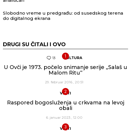
analitičari
Slobodno vreme u predgrađu: od susedskog terena
do digitalnog ekrana
DRUGI SU ČITALI I OVO
13
Komentara
KULTURA
U Ovči je 1973. počelo snimanje serije „Salaš u
Malom Ritu“
29. februar 2016., 20:51
VESTI
Raspored bogosluženja u crkvama na levoj
obali
6. januar 2023., 12:00
VESTI