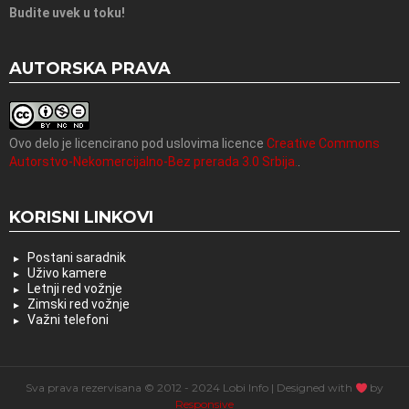
Budite uvek u toku!
AUTORSKA PRAVA
Ovo delo je licencirano pod uslovima licence
Creative Commons
Autorstvo-Nekomercijalno-Bez prerada 3.0 Srbija.
.
KORISNI LINKOVI
Postani saradnik
Uživo kamere
Letnji red vožnje
Zimski red vožnje
Važni telefoni
Sva prava rezervisana © 2012 - 2024 Lobi Info | Designed with
by
Responsive