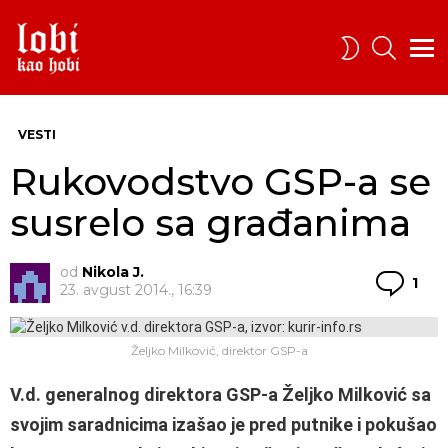
PRETRA
SWITCH
SKIN
Menu
VESTI
Rukovodstvo GSP-a se
susrelo sa građanima
od
Nikola J.
Ko
1
23. avgust 2014., 16:39
Željko Milković, direktor GSP-a
V.d. generalnog direktora GSP-a Željko Milković sa
svojim saradnicima izašao je pred putnike i pokušao