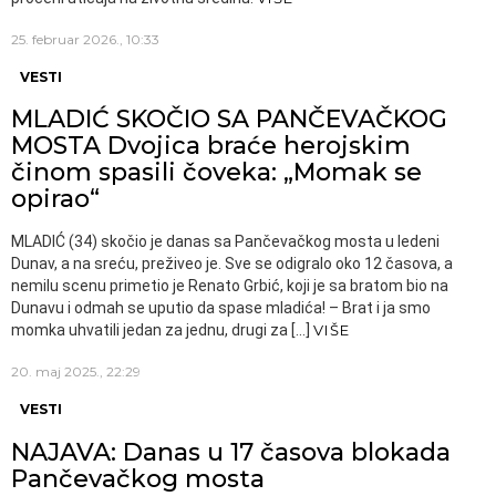
25. februar 2026., 10:33
VESTI
MLADIĆ SKOČIO SA PANČEVAČKOG
MOSTA Dvojica braće herojskim
činom spasili čoveka: „Momak se
opirao“
MLADIĆ (34) skočio je danas sa Pančevačkog mosta u ledeni
Dunav, a na sreću, preživeo je. Sve se odigralo oko 12 časova, a
nemilu scenu primetio je Renato Grbić, koji je sa bratom bio na
Dunavu i odmah se uputio da spase mladića! – Brat i ja smo
momka uhvatili jedan za jednu, drugi za […]
VIŠE
20. maj 2025., 22:29
VESTI
NAJAVA: Danas u 17 časova blokada
Pančevačkog mosta