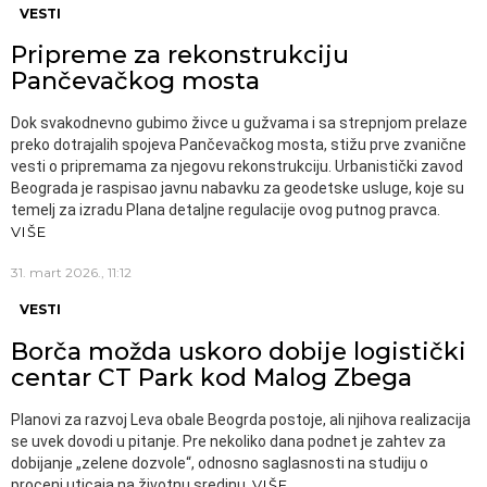
VESTI
Pripreme za rekonstrukciju
Pančevačkog mosta
Dok svakodnevno gubimo živce u gužvama i sa strepnjom prelaze
preko dotrajalih spojeva Pančevačkog mosta, stižu prve zvanične
vesti o pripremama za njegovu rekonstrukciju. Urbanistički zavod
Beograda je raspisao javnu nabavku za geodetske usluge, koje su
temelj za izradu Plana detaljne regulacije ovog putnog pravca.
VIŠE
31. mart 2026., 11:12
VESTI
Borča možda uskoro dobije logistički
centar CT Park kod Malog Zbega
Planovi za razvoj Leva obale Beogrda postoje, ali njihova realizacija
se uvek dovodi u pitanje. Pre nekoliko dana podnet je zahtev za
dobijanje „zelene dozvole“, odnosno saglasnosti na studiju o
proceni uticaja na životnu sredinu.
VIŠE