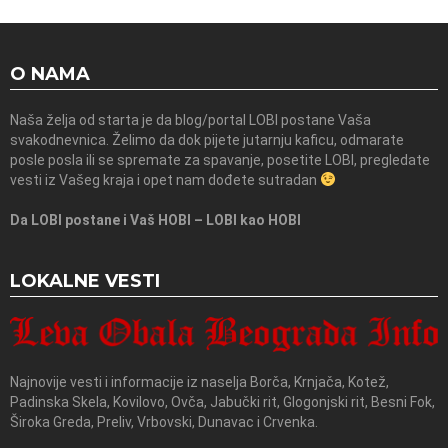
O NAMA
Naša želja od starta je da blog/portal LOBI postane Vaša
svakodnevnica. Želimo da dok pijete jutarnju kaficu, odmarate
posle posla ili se spremate za spavanje, posetite LOBI, pregledate
vesti iz Vašeg kraja i opet nam dođete sutradan
Da LOBI postane i Vaš HOBI – LOBI kao HOBI
LOKALNE VESTI
Najnovije vesti i informacije iz naselja Borča, Krnjača, Kotež,
Padinska Skela, Kovilovo, Ovča, Jabučki rit, Glogonjski rit, Besni Fok,
Široka Greda, Preliv, Vrbovski, Dunavac i Crvenka.