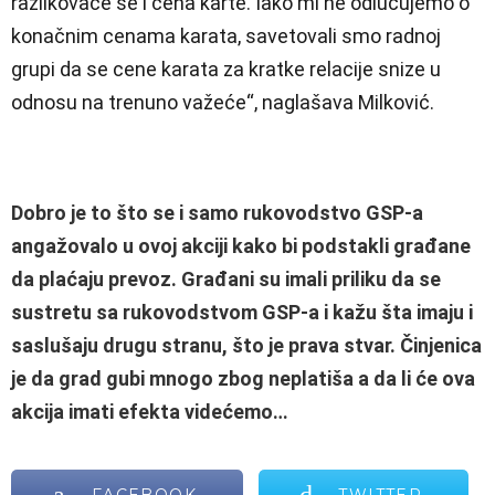
razlikovaće se i cena karte. Iako mi ne odlučujemo o
konačnim cenama karata, savetovali smo radnoj
grupi da se cene karata za kratke relacije snize u
odnosu na trenuno važeće“, naglašava Milković.
Dobro je to što se i samo rukovodstvo GSP-a
angažovalo u ovoj akciji kako bi podstakli građane
da plaćaju prevoz. Građani su imali priliku da se
sustretu sa rukovodstvom GSP-a i kažu šta imaju i
saslušaju drugu stranu, što je prava stvar. Činjenica
je da grad gubi mnogo zbog neplatiša a da li će ova
akcija imati efekta videćemo…