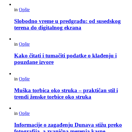
in
Opšte
Slobodno vreme u predgrađu: od susedskog
terena do digitalnog ekrana
in
Opšte
Kako čitati i tumačiti podatke o klađenju i
pouzdane izvore
in
Opšte
Muška torbica oko struka – praktičan stil i
trendi ženske torbice oko struka
in
Opšte
Informacije o zagađenju Dunava stižu preko
fotografija, a zvanična merenja kasne