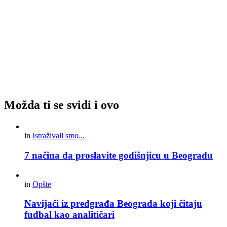
Možda ti se svidi i ovo
in
Istraživali smo...
7 načina da proslavite godišnjicu u Beogradu
in
Opšte
Navijači iz predgrađa Beograda koji čitaju
fudbal kao analitičari