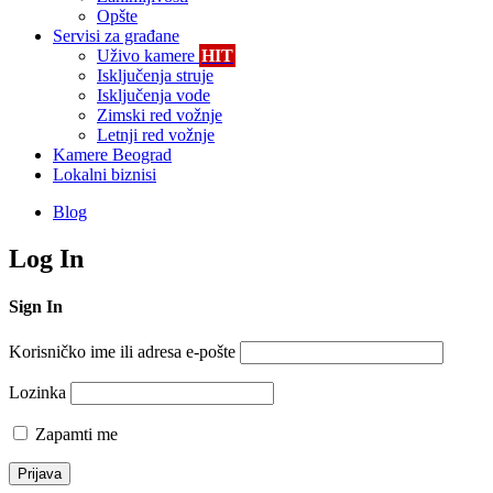
Opšte
Servisi za građane
Uživo kamere
HIT
Isključenja struje
Isključenja vode
Zimski red vožnje
Letnji red vožnje
Kamere Beograd
Lokalni biznisi
Blog
Log In
Sign In
Korisničko ime ili adresa e-pošte
Lozinka
Zapamti me