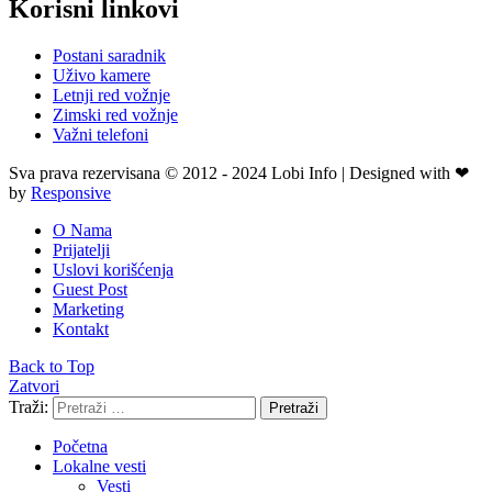
Korisni linkovi
Postani saradnik
Uživo kamere
Letnji red vožnje
Zimski red vožnje
Važni telefoni
Sva prava rezervisana © 2012 - 2024 Lobi Info | Designed with ❤
by
Responsive
O Nama
Prijatelji
Uslovi korišćenja
Guest Post
Marketing
Kontakt
Back to Top
Zatvori
Traži:
Pretraži
Početna
Lokalne vesti
Vesti