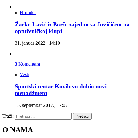
in
Hronika
Žarko Lazić iz Borče zajedno sa Jovičićem na
optuženičkoj klupi
31. januar 2022., 14:10
3
Komentara
in
Vesti
Sportski centar Kovilovo dobio novi
menadžment
15. septembar 2017., 17:07
Traži:
Pretraži
O NAMA