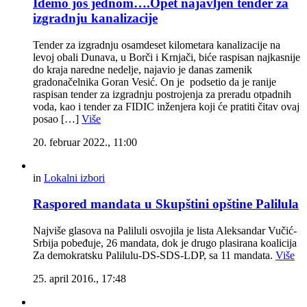
Idemo još jednom….Opet najavljen tender za
izgradnju kanalizacije
Tender za izgradnju osamdeset kilometara kanalizacije na
levoj obali Dunava, u Borči i Krnjači, biće raspisan najkasnije
do kraja naredne nedelje, najavio je danas zamenik
gradonačelnika Goran Vesić. On je podsetio da je ranije
raspisan tender za izgradnju postrojenja za preradu otpadnih
voda, kao i tender za FIDIC inženjera koji će pratiti čitav ovaj
posao […]
Više
20. februar 2022., 11:00
in
Lokalni izbori
Raspored mandata u Skupštini opštine Palilula
Najviše glasova na Paliluli osvojila je lista Aleksandar Vučić-
Srbija pobeđuje, 26 mandata, dok je drugo plasirana koalicija
Za demokratsku Palilulu-DS-SDS-LDP, sa 11 mandata.
Više
25. april 2016., 17:48