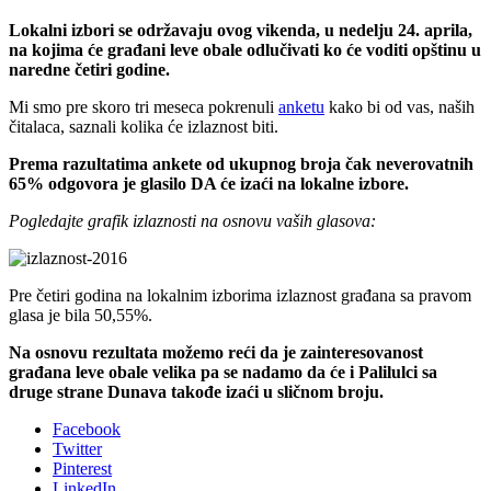
Lokalni izbori se održavaju ovog vikenda, u nedelju 24. aprila,
na kojima će građani leve obale odlučivati ko će voditi opštinu u
naredne četiri godine.
Mi smo pre skoro tri meseca pokrenuli
anketu
kako bi od vas, naših
čitalaca, saznali kolika će izlaznost biti.
Prema razultatima ankete od ukupnog broja čak neverovatnih
65% odgovora je glasilo DA će izaći na lokalne izbore.
Pogledajte grafik izlaznosti na osnovu vaših glasova:
Pre četiri godina na lokalnim izborima izlaznost građana sa pravom
glasa je bila 50,55%.
Na osnovu rezultata možemo reći da je zainteresovanost
građana leve obale velika pa se nadamo da će i Palilulci sa
druge strane Dunava takođe izaći u sličnom broju.
Facebook
Twitter
Pinterest
LinkedIn