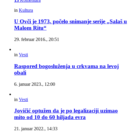
13
Komentara
in
Kultura
U Ovči je 1973. počelo snimanje serije „Salaš u
Malom Ritu“
29. februar 2016., 20:51
in
Vesti
Raspored bogosluženja u crkvama na levoj
obali
6. januar 2023., 12:00
in
Vesti
Jovičić optužen da je po legalizaciji uzimao
mito od 10 do 60 hiljada evra
21. januar 2022., 14:33