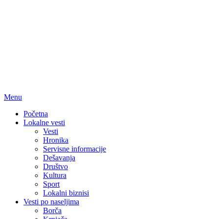
Menu
Početna
Lokalne vesti
Vesti
Hronika
Servisne informacije
Dešavanja
Društvo
Kultura
Sport
Lokalni biznisi
Vesti po naseljima
Borča