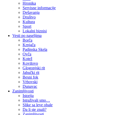
Hronika
Servisne informacije
Dešavanja
Društvo
Kultura
Sport
Lokalni biznisi
Vesti po naseljima
Borča
Krnjača
Padinska Skela
Ovča
Kotež
Kovilovo
Glogonjski rit
Jabučki rit
Besni fok
Vrbovski
Dunavac
Zanimljivosti
Istorija
Istraživali smo…
Slike sa leve obale
Da li ste znali?
Zanimljivosti