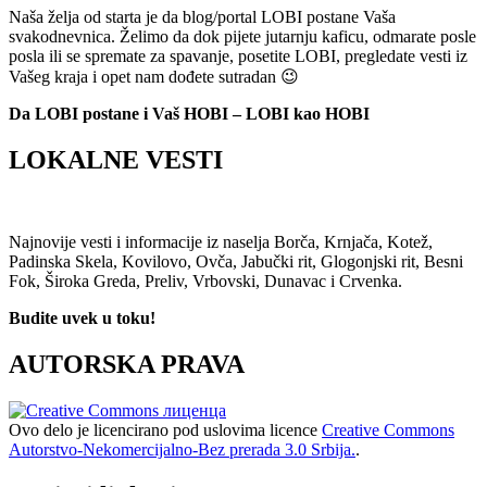
Naša želja od starta je da blog/portal LOBI postane Vaša
svakodnevnica. Želimo da dok pijete jutarnju kaficu, odmarate posle
posla ili se spremate za spavanje, posetite LOBI, pregledate vesti iz
Vašeg kraja i opet nam dođete sutradan 😉
Da LOBI postane i Vaš HOBI – LOBI kao HOBI
LOKALNE VESTI
Najnovije vesti i informacije iz naselja Borča, Krnjača, Kotež,
Padinska Skela, Kovilovo, Ovča, Jabučki rit, Glogonjski rit, Besni
Fok, Široka Greda, Preliv, Vrbovski, Dunavac i Crvenka.
Budite uvek u toku!
AUTORSKA PRAVA
Ovo delo je licencirano pod uslovima licence
Creative Commons
Autorstvo-Nekomercijalno-Bez prerada 3.0 Srbija.
.