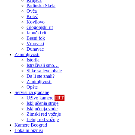
Krnjača
Padinska Skela
Ovča
Kotež
Kovilovo
Glogonjski rit
Jabučki rit
Besni fok
Vrbovski
Dunavac
Zanimljivosti
Istorija
Istraživali smo…
Slike sa leve obale
Da li ste znali?
Zanimljivosti
Opšte
Servisi za građane
Uživo kamere
HIT
Isključenja struje
Isključenja vode
Zimski red vožnje
Letnji red vožnje
Kamere Beograd
Lokalni biznisi