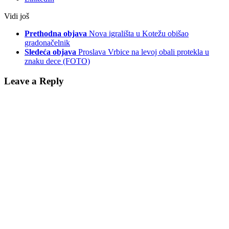
Vidi još
Prethodna objava
Nova igrališta u Kotežu obišao
gradonačelnik
Sledeća objava
Proslava Vrbice na levoj obali protekla u
znaku dece (FOTO)
Leave a Reply