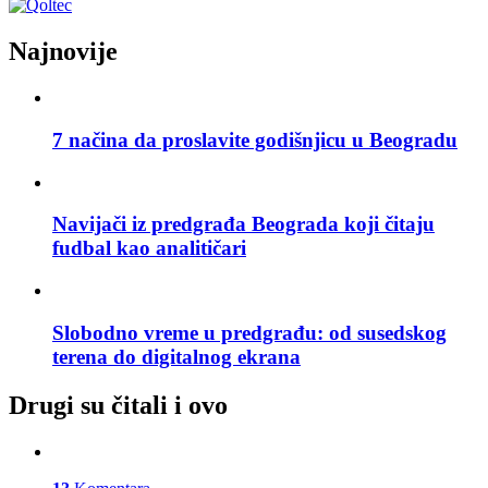
Najnovije
7 načina da proslavite godišnjicu u Beogradu
Navijači iz predgrađa Beograda koji čitaju
fudbal kao analitičari
Slobodno vreme u predgrađu: od susedskog
terena do digitalnog ekrana
Drugi su čitali i ovo