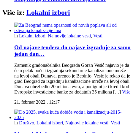
Više iz:
Lokalni izbori
in
Lokalni izbori
,
Najnovije lokalne vesti
,
Vesti
Od najave tendera do najave izgradnje za samo
jedan dan…
Zamenik gradonačelnika Beograda Goran Vesić najavio je da
će u petak početi izgradnja sekundarne kanalizacione mreže
na levoj obali Dunava, preneo je Beoinfo. Vesić je rekao da je
grad Beograd za izgradnju kanalizacione mreže na levoj obali
Dunava obezbedio 20 miliona evra, a podignut je i kredit kod
Evropske investicione banke za dodatnih 35 miliona […]
Više
21. februar 2022., 12:17
in
Društvo
,
Lokalni izbori
,
Najnovije lokalne vesti
,
Vesti